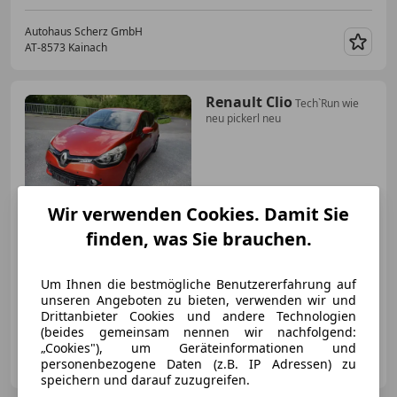
Autohaus Scherz GmbH
AT-8573 Kainach
Merk
Renault Clio
Tech`Run wie
neu pickerl neu
€ 6 990
Wir verwenden Cookies. Damit Sie
finden, was Sie brauchen.
Um Ihnen die bestmögliche Benutzererfahrung auf
unseren Angeboten zu bieten, verwenden wir und
06/2015
66 210 km
Benzin
66 kW (90 PS)
Drittanbieter Cookies und andere Technologien
(beides gemeinsam nennen wir nachfolgend:
„Cookies"), um Geräteinformationen und
Autohaus Scherz GmbH
personenbezogene Daten (z.B. IP Adressen) zu
AT-8573 Kainach
Merk
speichern und darauf zuzugreifen.