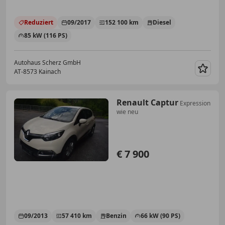
Reduziert
09/2017
152 100 km
Diesel
85 kW (116 PS)
Autohaus Scherz GmbH
AT-8573 Kainach
Merk
Renault Captur
Expression
wie neu
€ 7 900
09/2013
57 410 km
Benzin
66 kW (90 PS)