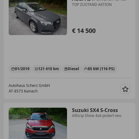
TOP ZUSTAND AKTION
€ 14 500
01/2019
121 410 km
Diesel
85 kW (116 PS)
Autohaus Scherz GmbH
AT-8573 Kainach
Merk
Suzuki SX4 S-Cross
AllGrip Shine 4x4 pickerl neu