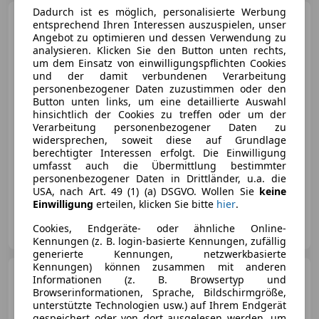
Dadurch ist es möglich, personalisierte Werbung
Audi A1
Attraction TOP
entsprechend Ihren Interessen auszuspielen, unser
ZUSTAND AKTION
Angebot zu optimieren und dessen Verwendung zu
analysieren. Klicken Sie den Button unten rechts,
um dem Einsatz von einwilligungspflichten Cookies
und der damit verbundenen Verarbeitung
personenbezogener Daten zuzustimmen oder den
€ 7 500
Button unten links, um eine detaillierte Auswahl
hinsichtlich der Cookies zu treffen oder um der
Verarbeitung personenbezogener Daten zu
widersprechen, soweit diese auf Grundlage
berechtigter Interessen erfolgt. Die Einwilligung
umfasst auch die Übermittlung bestimmter
personenbezogener Daten in Drittländer, u.a. die
04/2011
122 410 km
Diesel
77 kW (105 PS)
USA, nach Art. 49 (1) (a) DSGVO. Wollen Sie
keine
Einwilligung
erteilen, klicken Sie bitte
hier
.
Autohaus Scherz GmbH
Cookies, Endgeräte- oder ähnliche Online-
AT-8573 Kainach
Merk
Kennungen (z. B. login-basierte Kennungen, zufällig
generierte Kennungen, netzwerkbasierte
Kennungen) können zusammen mit anderen
Citroen C4 Picasso
Informationen (z. B. Browsertyp und
PureTech 130 S&S Exclusive
Browserinformationen, Sprache, Bildschirmgröße,
PICKERL NEU
unterstützte Technologien usw.) auf Ihrem Endgerät
gespeichert oder von dort ausgelesen werden, um