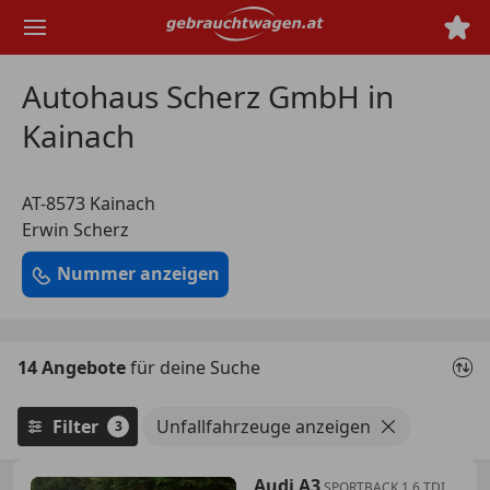
Zum
Hauptinhalt
springen
Autohaus Scherz GmbH in
Kainach
AT-8573 Kainach
Erwin Scherz
Nummer anzeigen
14 Angebote
für deine Suche
Filter
Unfallfahrzeuge anzeigen
3
Audi A3
SPORTBACK 1,6 TDI