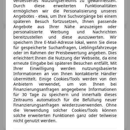
verbessertes Nutzungserlebnis zu gewährleisten.
Durch diese erweiterten Funktionalitäten
ermöglichen wir die Personalisierung unseres
Autohaus Scherz GmbH
Angebotes - etwa, um Ihre Suchvorgänge bei einem
AT-8573 Kainach
Merk
späteren Besuch fortzusetzen, Ihnen passende
Angebote aus Ihrer Nähe anzuzeigen oder
personalisierte Werbung und Nachrichten
Volkswagen Passat
bereitzustellen und diese auszuwerten. Wir
Highline BlueMotion top zustand
speichern Ihre E-Mail-Adresse lokal, wenn Sie diese
pickerl neu
für gespeicherte Suchanfragen, Lieblingsfahrzeuge
oder im Rahmen der Preisbewertung angeben. Dies
erleichtert Ihnen die Nutzung der Webseite, da eine
erneute Eingabe bei späteren Besuchen entfällt. Mit
€ 7 500
Ihrer Einwilligung werden nutzungsbasierte
Informationen an von Ihnen kontaktierte Händler
übermittelt. Einige Cookies/Tools werden von den
Anbietern verwendet, um von Ihnen bei
Finanzierungsanfragen angegebene Informationen
für 30 Tage zu speichern und innerhalb dieses
Zeitraums automatisch für die Befüllung neuer
02/2011
190 010 km
Diesel
77 kW (105 PS)
Finanzierungsanfragen wiederzuverwenden. Ohne
die Verwendung solcher Cookies/Tools können
solche erweiterten Funktionen ganz oder teilweise
Autohaus Scherz GmbH
nicht genutzt werden.
AT-8573 Kainach
Merk