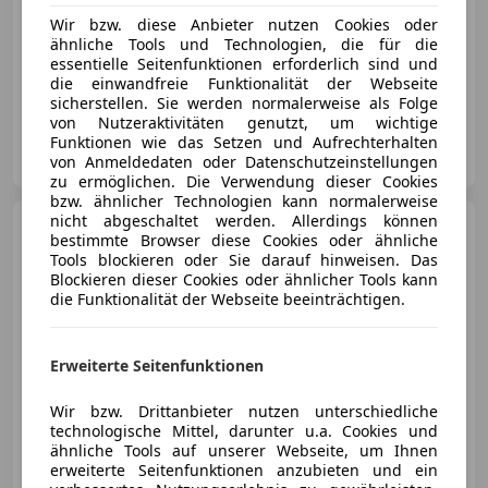
Wir bzw. diese Anbieter nutzen Cookies oder
ähnliche Tools und Technologien, die für die
essentielle Seitenfunktionen erforderlich sind und
05/2012
110 120 km
Diesel
130 kW (177 PS)
die einwandfreie Funktionalität der Webseite
sicherstellen. Sie werden normalerweise als Folge
von Nutzeraktivitäten genutzt, um wichtige
Autohaus Scherz GmbH
Funktionen wie das Setzen und Aufrechterhalten
AT-8573 Kainach
von Anmeldedaten oder Datenschutzeinstellungen
Merk
zu ermöglichen. Die Verwendung dieser Cookies
bzw. ähnlicher Technologien kann normalerweise
nicht abgeschaltet werden. Allerdings können
Volkswagen Tiguan
bestimmte Browser diese Cookies oder ähnliche
Comfortline BMT/Start-Stopp
Tools blockieren oder Sie darauf hinweisen. Das
4Motion AHK
Blockieren dieser Cookies oder ähnlicher Tools kann
die Funktionalität der Webseite beeinträchtigen.
€ 18 500
Erweiterte Seitenfunktionen
Wir bzw. Drittanbieter nutzen unterschiedliche
technologische Mittel, darunter u.a. Cookies und
ähnliche Tools auf unserer Webseite, um Ihnen
erweiterte Seitenfunktionen anzubieten und ein
06/2017
118 120 km
Diesel
110 kW (150 PS)