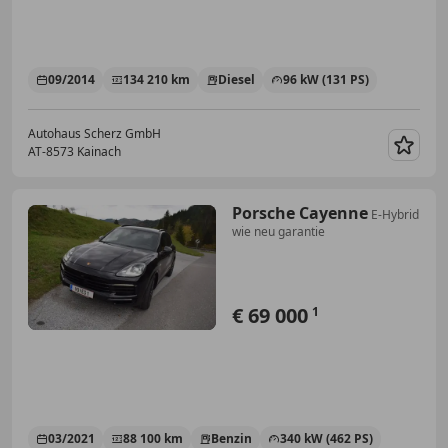
09/2014
134 210 km
Diesel
96 kW (131 PS)
Autohaus Scherz GmbH
AT-8573 Kainach
Merk
Porsche Cayenne
E-Hybrid
wie neu garantie
€ 69 000
1
03/2021
88 100 km
Benzin
340 kW (462 PS)