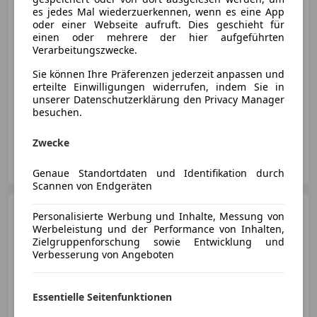
es jedes Mal wiederzuerkennen, wenn es eine App
oder einer Webseite aufruft. Dies geschieht für
€ 7 900
einen oder mehrere der hier aufgeführten
Verarbeitungszwecke.
Sie können Ihre Präferenzen jederzeit anpassen und
erteilte Einwilligungen widerrufen, indem Sie in
unserer Datenschutzerklärung den Privacy Manager
besuchen.
05/2015
97 541 km
Benzin
96 kW (131 PS)
Zwecke
Autohaus Scherz GmbH
AT-8573 Kainach
Merk
Genaue Standortdaten und Identifikation durch
Scannen von Endgeräten
Audi Q3
2.0 TDI quattro wie
Personalisierte Werbung und Inhalte, Messung von
neu AKTION
Werbeleistung und der Performance von Inhalten,
Zielgruppenforschung sowie Entwicklung und
Verbesserung von Angeboten
€ 13 500
Essentielle Seitenfunktionen