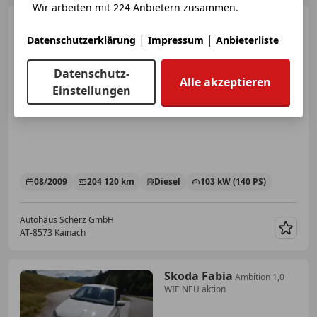
Wir arbeiten mit 224 Anbietern zusammen.
Dodge Journey
SXT pickerl
neu
|
|
Datenschutzerklärung
Impressum
Anbieterliste
Datenschutz-
Alle akzeptieren
Einstellungen
€ 4 900
08/2009
204 120 km
Diesel
103 kW (140 PS)
Autohaus Scherz GmbH
AT-8573 Kainach
Merk
Skoda Fabia
Ambition 1,0
WIE NEU aktion