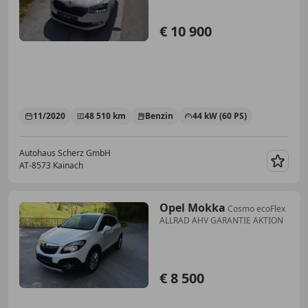
€ 10 900
11/2020
48 510 km
Benzin
44 kW (60 PS)
Autohaus Scherz GmbH
AT-8573 Kainach
Merk
Opel Mokka
Cosmo ecoFlex
ALLRAD AHV GARANTIE AKTION
€ 8 500