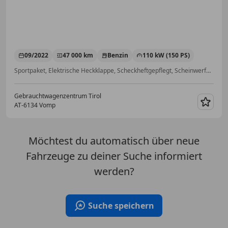
09/2022
47 000 km
Benzin
110 kW (150 PS)
Sportpaket, Elektrische Heckklappe, Scheckheftgepflegt, Scheinwerferreinigung, Garantie, Sitzheizung, ABS, Getönte Scheiben
Gebrauchtwagenzentrum Tirol
AT-6134 Vomp
Merk
Möchtest du automatisch über neue
Fahrzeuge zu deiner Suche informiert
werden?
Suche speichern