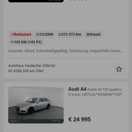
Reduziert
12/2009
273 372 km
Diesel
105 kW (143 PS)
Garantie, Allrad, Scheckheftgepflegt, Sitzheizung, Einparkhilfe Sensoren hinten, Alufelgen, Sommerreifen, Elektrische Seitenspiegel
Autohaus Haidacher Zillertal
AT-6280 Zell am Ziller
Merk
Audi A4
Avant 40 TDI quattro
S-tronic VIRTUAL*KAMERA*TOP!
€ 24 995