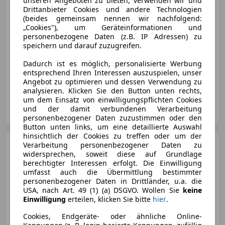
€ 33 995
unseren Angeboten zu bieten, verwenden wir und
Drittanbieter Cookies und andere Technologien
(beides gemeinsam nennen wir nachfolgend:
„Cookies"), um Geräteinformationen und
personenbezogene Daten (z.B. IP Adressen) zu
speichern und darauf zuzugreifen.
Dadurch ist es möglich, personalisierte Werbung
06/2021
33 000 km
Benzin
150 kW (204 PS)
entsprechend Ihren Interessen auszuspielen, unser
Allrad, Laserlicht, Sportpaket, Scheinwerferreinigung, Beheizbare Frontscheibe, 3-Zonen-Klimaautomatik, Getönte Scheiben, Einparkhilfe Rückfahrkamera
Angebot zu optimieren und dessen Verwendung zu
analysieren. Klicken Sie den Button unten rechts,
um dem Einsatz von einwilligungspflichten Cookies
Gebrauchtwagenzentrum Tirol
und der damit verbundenen Verarbeitung
AT-6134 Vomp
Merk
personenbezogener Daten zuzustimmen oder den
Button unten links, um eine detaillierte Auswahl
hinsichtlich der Cookies zu treffen oder um der
Audi A4
Avant 40 TDI S
Verarbeitung personenbezogener Daten zu
tronic*Sport*NAVI*TOP Zustand!
widersprechen, soweit diese auf Grundlage
berechtigter Interessen erfolgt. Die Einwilligung
umfasst auch die Übermittlung bestimmter
personenbezogener Daten in Drittländer, u.a. die
USA, nach Art. 49 (1) (a) DSGVO. Wollen Sie
keine
€ 29 990
1
Einwilligung
erteilen, klicken Sie bitte
hier
.
Cookies, Endgeräte- oder ähnliche Online-