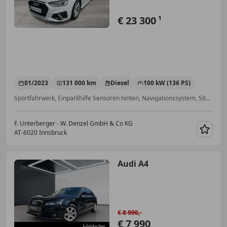
€ 23 300
1
01/2023
131 000 km
Diesel
100 kW (136 PS)
Sportfahrwerk, Einparkhilfe Sensoren hinten, Navigationssystem, Sitzheizung, Elektrische Heckklappe, Ambientebeleuchtung, Alufelgen, Lederlenkrad
F. Unterberger - W. Denzel GmbH & Co KG
AT-6020 Innsbruck
Merk
Audi A4
€ 8 990,-
€ 7 990