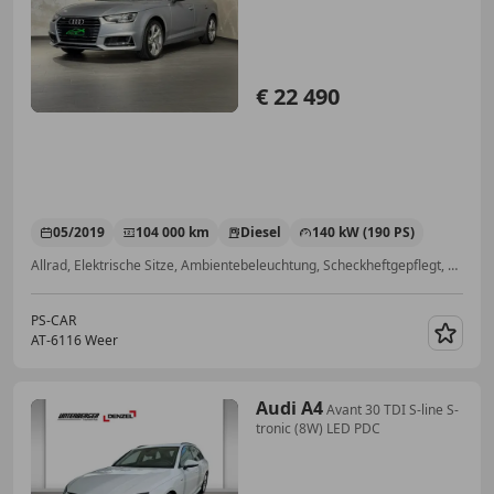
€ 22 490
05/2019
104 000 km
Diesel
140 kW (190 PS)
Allrad, Elektrische Sitze, Ambientebeleuchtung, Scheckheftgepflegt, Abstandstempomat, Sitzheizung, Getönte Scheiben, Apple CarPlay
PS-CAR
AT-6116 Weer
Merk
Audi A4
Avant 30 TDI S-line S-
tronic (8W) LED PDC