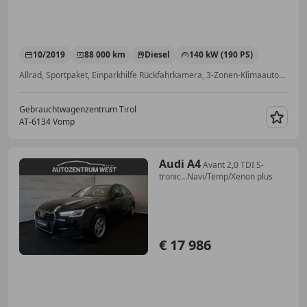
10/2019
88 000 km
Diesel
140 kW (190 PS)
Allrad, Sportpaket, Einparkhilfe Rückfahrkamera, 3-Zonen-Klimaautomatik, Garantie, Sitzheizung, Scheckheftgepflegt, Schaltwippen
Gebrauchtwagenzentrum Tirol
AT-6134 Vomp
Merk
Audi A4
Avant 2,0 TDI S-
tronic...Navi/Temp/Xenon plus
€ 17 986