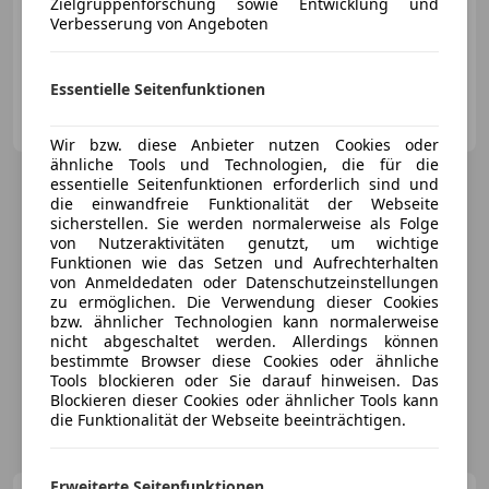
Zielgruppenforschung sowie Entwicklung und
11/2021
149 000 km
Diesel
110 kW (150 PS)
Verbesserung von Angeboten
⭐⭐⭐⭐⭐dreamcars über 10 Jahre Qualität & Premium Service
Essentielle Seitenfunktionen
dream cars GmbH
AT-6063 Rum
Merk
Wir bzw. diese Anbieter nutzen Cookies oder
ähnliche Tools und Technologien, die für die
essentielle Seitenfunktionen erforderlich sind und
die einwandfreie Funktionalität der Webseite
sicherstellen. Sie werden normalerweise als Folge
von Nutzeraktivitäten genutzt, um wichtige
Funktionen wie das Setzen und Aufrechterhalten
von Anmeldedaten oder Datenschutzeinstellungen
zu ermöglichen. Die Verwendung dieser Cookies
bzw. ähnlicher Technologien kann normalerweise
nicht abgeschaltet werden. Allerdings können
bestimmte Browser diese Cookies oder ähnliche
Tools blockieren oder Sie darauf hinweisen. Das
Blockieren dieser Cookies oder ähnlicher Tools kann
die Funktionalität der Webseite beeinträchtigen.
Erweiterte Seitenfunktionen