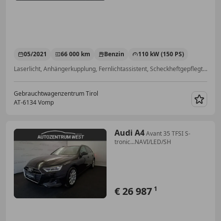
05/2021
66 000 km
Benzin
110 kW (150 PS)
Laserlicht, Anhängerkupplung, Fernlichtassistent, Scheckheftgepflegt, Sitzheizung, Sprachsteuerung, Induktionsladen für Smartphones, Getönte Scheiben
Gebrauchtwagenzentrum Tirol
AT-6134 Vomp
Merk
Audi A4
Avant 35 TFSI S-
tronic...NAVI/LED/SH
€ 26 987
1