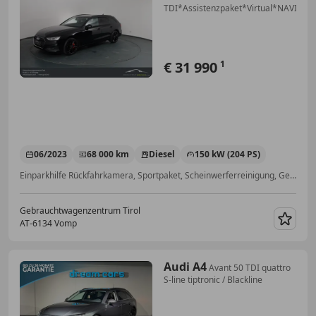
TDI*Assistenzpaket*Virtual*NAVI*Top
€ 31 990
1
06/2023
68 000 km
Diesel
150 kW (204 PS)
Einparkhilfe Rückfahrkamera, Sportpaket, Scheinwerferreinigung, Getönte Scheiben, Garantie, Beheizbare Frontscheibe, Totwinkel-Assistent, Soundsystem
Gebrauchtwagenzentrum Tirol
AT-6134 Vomp
Merk
Audi A4
Avant 50 TDI quattro
S-line tiptronic / Blackline