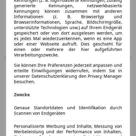
Kennungen (z. B. login-basierte Kennungen, zufällig
generierte Kennungen, netzwerkbasierte
Kennungen) können zusammen mit anderen
Informationen (z. B. Browsertyp und
03/2023
73 000 km
Diesel
150 kW (204 PS)
Browserinformationen, Sprache, Bildschirmgröße,
unterstützte Technologien usw.) auf Ihrem Endgerät
Sportpaket, Garantie, Scheinwerferreinigung, Beheizbare Frontscheibe, Soundsystem, Wegfahrsperre, Kurvenlicht, ABS
gespeichert oder von dort ausgelesen werden, um
es jedes Mal wiederzuerkennen, wenn es eine App
Gebrauchtwagenzentrum Tirol
oder einer Webseite aufruft. Dies geschieht für
AT-6134 Vomp
einen oder mehrere der hier aufgeführten
Merk
Verarbeitungszwecke.
Sie können Ihre Präferenzen jederzeit anpassen und
Audi A4
Avant 30 TDI S-tronic
erteilte Einwilligungen widerrufen, indem Sie in
/ PANO / LEDER / LED /
unserer Datenschutzerklärung den Privacy Manager
besuchen.
Zwecke
€ 23 900
1
Genaue Standortdaten und Identifikation durch
Scannen von Endgeräten
Personalisierte Werbung und Inhalte, Messung von
Werbeleistung und der Performance von Inhalten,