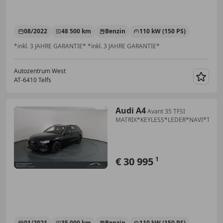
08/2022
48 500 km
Benzin
110 kW (150 PS)
*inkl. 3 JAHRE GARANTIE* *inkl. 3 JAHRE GARANTIE*
Autozentrum West
AT-6410 Telfs
Merk
Audi A4
Avant 35 TFSI
MATRIX*KEYLESS*LEDER*NAVI*Top!
€ 30 995
1
01/2021
35 000 km
Benzin
110 kW (150 PS)