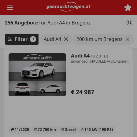
Zum
Hauptinhalt
springen
256 Angebote
für Audi A4 in Bregenz
Filter
Audi A4
200 km um Bregenz
3
Audi A4
40 2.0 TDI
advanced...NAVI/LED/ACC/Kamera
€ 24 987
11/2020
72 700 km
Diesel
140 kW (190 PS)