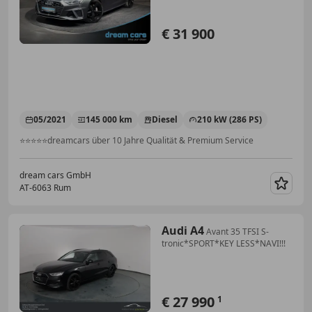
€ 31 900
05/2021
145 000 km
Diesel
210 kW (286 PS)
⭐⭐⭐⭐⭐dreamcars über 10 Jahre Qualität & Premium Service
dream cars GmbH
AT-6063 Rum
Merk
Audi A4
Avant 35 TFSI S-
tronic*SPORT*KEY LESS*NAVI!!!
€ 27 990
1