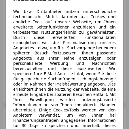
Audi A4
Avant 35 TFSI S-
tronic*SPORT*KEY LESS*NAVI!!!
Wir bzw. Drittanbieter nutzen unterschiedliche
technologische Mittel, darunter u.a. Cookies und
ähnliche Tools auf unserer Webseite, um Ihnen
erweiterte Seitenfunktionen anzubieten und ein
€ 27 990
1
verbessertes Nutzungserlebnis zu gewährleisten.
Durch diese erweiterten Funktionalitäten
ermöglichen wir die Personalisierung unseres
Angebotes - etwa, um Ihre Suchvorgänge bei einem
späteren Besuch fortzusetzen, Ihnen passende
Angebote aus Ihrer Nähe anzuzeigen oder
personalisierte Werbung und Nachrichten
09/2022
45 000 km
Benzin
110 kW (150 PS)
bereitzustellen und diese auszuwerten. Wir
speichern Ihre E-Mail-Adresse lokal, wenn Sie diese
Sportpaket, Elektrische Heckklappe, Scheckheftgepflegt, Garantie, Beheizbare Frontscheibe, ABS, Sitzheizung, Einparkhilfe Sensoren hinten
für gespeicherte Suchanfragen, Lieblingsfahrzeuge
oder im Rahmen der Preisbewertung angeben. Dies
erleichtert Ihnen die Nutzung der Webseite, da eine
Gebrauchtwagenzentrum Tirol
erneute Eingabe bei späteren Besuchen entfällt. Mit
AT-6134 Vomp
Merk
Ihrer Einwilligung werden nutzungsbasierte
Informationen an von Ihnen kontaktierte Händler
übermittelt. Einige Cookies/Tools werden von den
Audi A4
Avant 40 TFSI
Anbietern verwendet, um von Ihnen bei
quattro*S-
Finanzierungsanfragen angegebene Informationen
line+*AHK*Standheizung*...
für 30 Tage zu speichern und innerhalb dieses