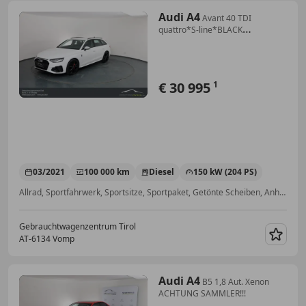
Audi A4
Avant 40 TDI
quattro*S-line*BLACK
OPTIK*HAMMER!!!
€ 30 995
1
03/2021
100 000 km
Diesel
150 kW (204 PS)
Allrad, Sportfahrwerk, Sportsitze, Sportpaket, Getönte Scheiben, Anhängerkupplung, Sitzheizung, Beheizbare Frontscheibe
Gebrauchtwagenzentrum Tirol
AT-6134 Vomp
Merk
Audi A4
B5 1,8 Aut. Xenon
ACHTUNG SAMMLER!!!