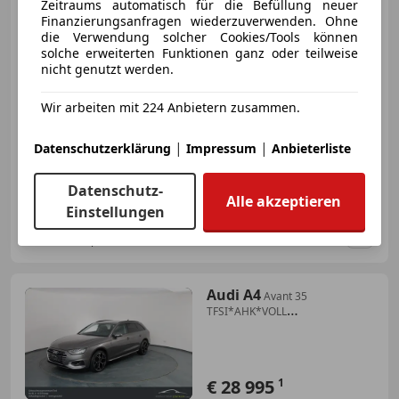
Zeitraums automatisch für die Befüllung neuer
Finanzierungsanfragen wiederzuverwenden. Ohne
die Verwendung solcher Cookies/Tools können
€ 38 995
1
solche erweiterten Funktionen ganz oder teilweise
nicht genutzt werden.
Wir arbeiten mit 224 Anbietern zusammen.
|
|
Datenschutzerklärung
Impressum
Anbieterliste
05/2023
63 000 km
Benzin
150 kW (204 PS)
Allrad, Sportfahrwerk, Laserlicht, Anhängerkupplung, Sportsitze, Scheinwerferreinigung, Sportpaket, 3-Zonen-Klimaautomatik
Datenschutz-
Alle akzeptieren
Einstellungen
Gebrauchtwagenzentrum Tirol
AT-6134 Vomp
Merk
Audi A4
Avant 35
TFSI*AHK*VOLL
LED*SCHALTER*NAVI*TOP!
€ 28 995
1