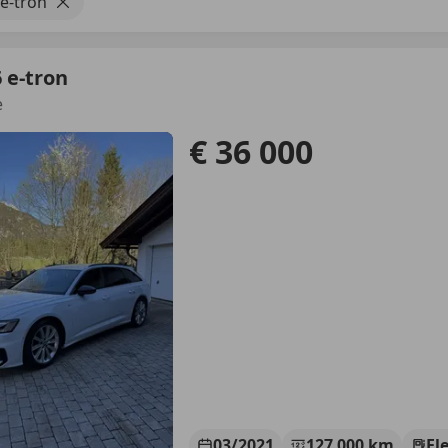
 e-tron
 e-tron
e
€ 36 000
03/2021
127 000 km
El