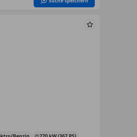
Suche speichern
Merken
ektro/Benzin
270 kW (367 PS)