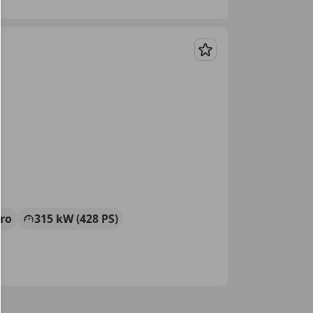
Merken
tro
315 kW (428 PS)