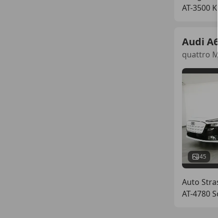
AT-3500 
Audi A6
quattro M
45
Auto Str
AT-4780 S