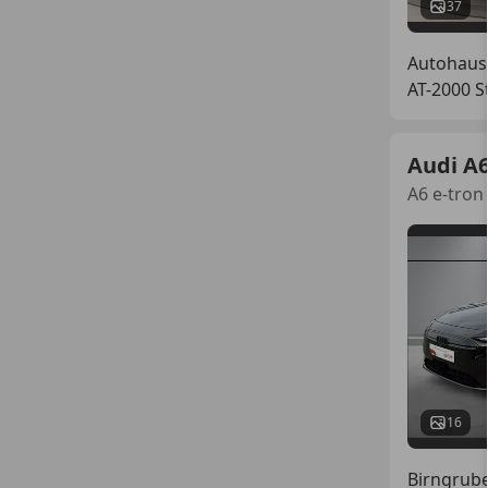
37
Autohaus
AT-2000 S
Audi A6
A6 e-tron
16
Birngrub