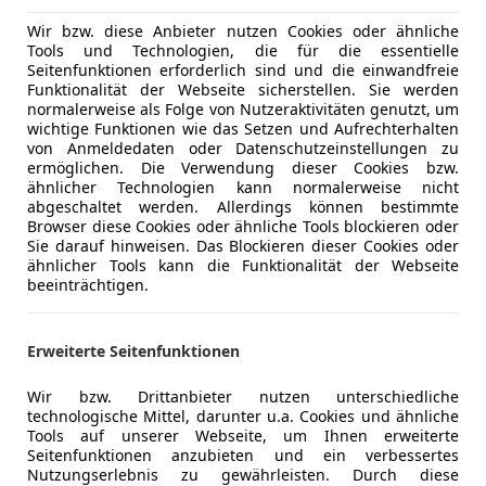
Wir bzw. diese Anbieter nutzen Cookies oder ähnliche
Tools und Technologien, die für die essentielle
Seitenfunktionen erforderlich sind und die einwandfreie
10/2025
1 km
Elektro
Funktionalität der Webseite sicherstellen. Sie werden
normalerweise als Folge von Nutzeraktivitäten genutzt, um
wichtige Funktionen wie das Setzen und Aufrechterhalten
 Radstadt GmbH
von Anmeldedaten oder Datenschutzeinstellungen zu
adstadt
ermöglichen. Die Verwendung dieser Cookies bzw.
ähnlicher Technologien kann normalerweise nicht
abgeschaltet werden. Allerdings können bestimmte
Browser diese Cookies oder ähnliche Tools blockieren oder
 e-tron
Sie darauf hinweisen. Das Blockieren dieser Cookies oder
ttro 429PS - nur € 79.999,-*
ähnlicher Tools kann die Funktionalität der Webseite
beeinträchtigen.
€ 79 999
Erweiterte Seitenfunktionen
Wir bzw. Drittanbieter nutzen unterschiedliche
technologische Mittel, darunter u.a. Cookies und ähnliche
Tools auf unserer Webseite, um Ihnen erweiterte
Seitenfunktionen anzubieten und ein verbessertes
Nutzungserlebnis zu gewährleisten. Durch diese