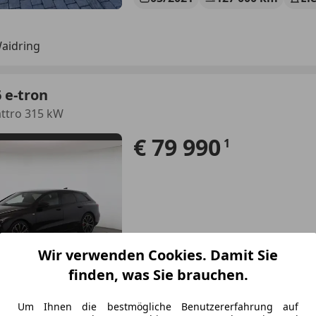
aidring
 e-tron
ttro 315 kW
€ 79 990
1
Wir verwenden Cookies. Damit Sie
11/2025
12 000 km
Ele
finden, was Sie brauchen.
Kuss Autohaus GmbH
Um Ihnen die bestmögliche Benutzererfahrung auf
raz