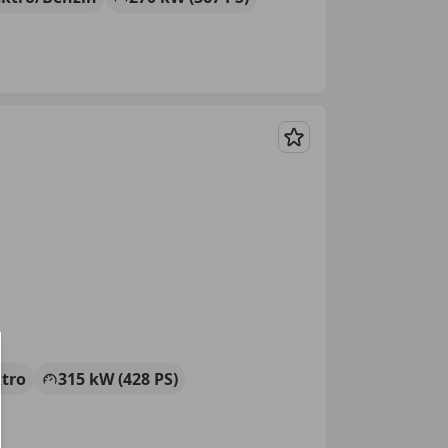
Merken
ktro
315 kW (428 PS)