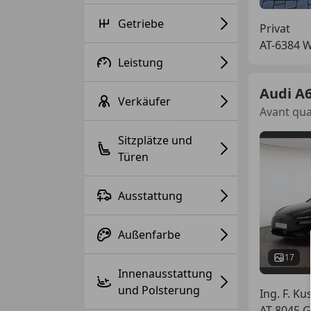
Getriebe
Privat
AT-6384 W
Leistung
Audi A6
Verkäufer
Avant qua
Sitzplätze und
Türen
Ausstattung
Außenfarbe
17
Innenausstattung
und Polsterung
Ing. F. 
AT-8045 G