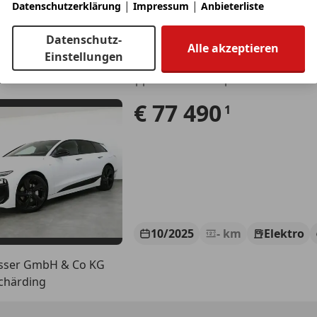
|
|
Datenschutzerklärung
Impressum
Anbieterliste
Krems
Datenschutz-
Alle akzeptieren
Einstellungen
 e-tron
atrix Navi Ahk ACC DAB App virtual Headup
€ 77 490
1
10/2025
- km
Elektro
asser GmbH & Co KG
chärding