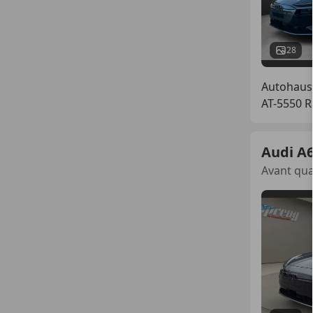
28
Autohaus
AT-5550 R
Audi A6
Avant qua