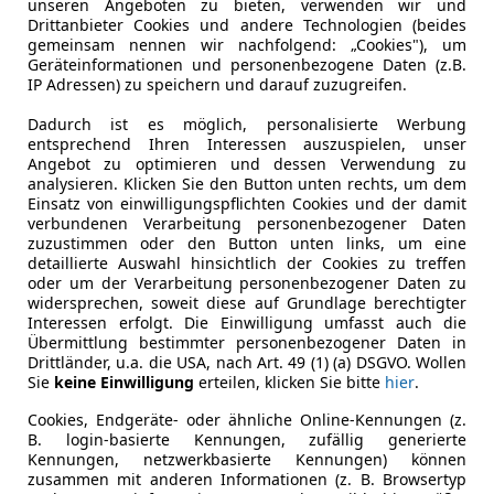
unseren Angeboten zu bieten, verwenden wir und
Drittanbieter Cookies und andere Technologien (beides
gemeinsam nennen wir nachfolgend: „Cookies"), um
Geräteinformationen und personenbezogene Daten (z.B.
 e-tron
IP Adressen) zu speichern und darauf zuzugreifen.
ttro 429PS - nur € 79.999,-*
Dadurch ist es möglich, personalisierte Werbung
€ 79 999
entsprechend Ihren Interessen auszuspielen, unser
Angebot zu optimieren und dessen Verwendung zu
analysieren. Klicken Sie den Button unten rechts, um dem
Einsatz von einwilligungspflichten Cookies und der damit
verbundenen Verarbeitung personenbezogener Daten
zuzustimmen oder den Button unten links, um eine
detaillierte Auswahl hinsichtlich der Cookies zu treffen
oder um der Verarbeitung personenbezogener Daten zu
widersprechen, soweit diese auf Grundlage berechtigter
Interessen erfolgt. Die Einwilligung umfasst auch die
Übermittlung bestimmter personenbezogener Daten in
04/2026
4 444 km
Elek
Drittländer, u.a. die USA, nach Art. 49 (1) (a) DSGVO. Wollen
Sie
keine Einwilligung
erteilen, klicken Sie bitte
hier
.
 Spreng Stockerau
tockerau
Cookies, Endgeräte- oder ähnliche Online-Kennungen (z.
B. login-basierte Kennungen, zufällig generierte
Kennungen, netzwerkbasierte Kennungen) können
zusammen mit anderen Informationen (z. B. Browsertyp