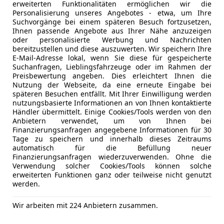
erweiterten Funktionalitäten ermöglichen wir die
04/2026
3 333 km
Elek
Personalisierung unseres Angebotes - etwa, um Ihre
Suchvorgänge bei einem späteren Besuch fortzusetzen,
 Spreng Stockerau
Ihnen passende Angebote aus Ihrer Nähe anzuzeigen
oder personalisierte Werbung und Nachrichten
tockerau
bereitzustellen und diese auszuwerten. Wir speichern Ihre
E-Mail-Adresse lokal, wenn Sie diese für gespeicherte
Suchanfragen, Lieblingsfahrzeuge oder im Rahmen der
 e-tron
Preisbewertung angeben. Dies erleichtert Ihnen die
Nutzung der Webseite, da eine erneute Eingabe bei
 Avant quattro 100kWh
späteren Besuchen entfällt. Mit Ihrer Einwilligung werden
nutzungsbasierte Informationen an von Ihnen kontaktierte
€ 86 870
1
Händler übermittelt. Einige Cookies/Tools werden von den
Anbietern verwendet, um von Ihnen bei
Finanzierungsanfragen angegebene Informationen für 30
Tage zu speichern und innerhalb dieses Zeitraums
automatisch für die Befüllung neuer
Finanzierungsanfragen wiederzuverwenden. Ohne die
Verwendung solcher Cookies/Tools können solche
erweiterten Funktionen ganz oder teilweise nicht genutzt
werden.
04/2026
10 000 km
Ele
Wir arbeiten mit 224 Anbietern zusammen.
er GmbH & Co KG