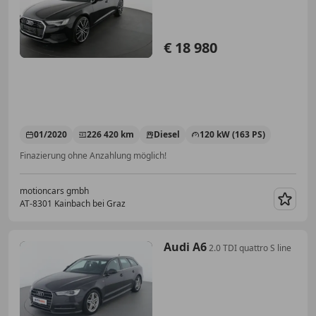
€ 18 980
01/2020
226 420 km
Diesel
120 kW (163 PS)
Finazierung ohne Anzahlung möglich!
motioncars gmbh
AT-8301 Kainbach bei Graz
Merk
Audi A6
2.0 TDI quattro S line