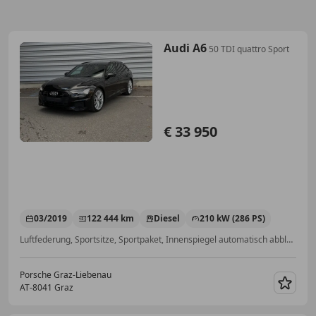
Audi A6
50 TDI quattro Sport
€ 33 950
03/2019
122 444 km
Diesel
210 kW (286 PS)
Luftfederung, Sportsitze, Sportpaket, Innenspiegel automatisch abblendend, Allrad, Anhängerkupplung, Sitzheizung, Scheckheftgepflegt
Porsche Graz-Liebenau
AT-8041 Graz
Merk