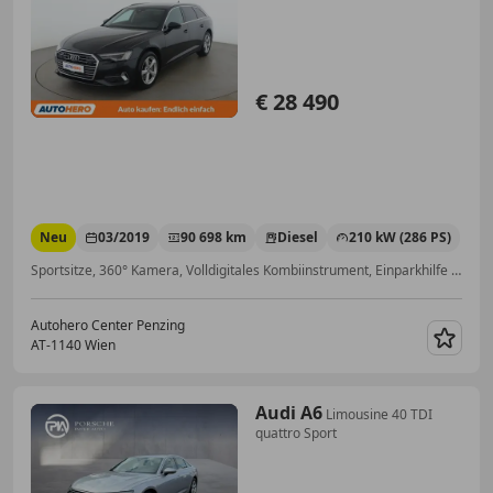
€ 28 490
Neu
03/2019
90 698 km
Diesel
210 kW (286 PS)
Sportsitze, 360° Kamera, Volldigitales Kombiinstrument, Einparkhilfe Rückfahrkamera, Einparkhilfe Sensoren hinten, Getönte Scheiben, Garantie, Sitzheizung
Autohero Center Penzing
AT-1140 Wien
Merk
Audi A6
Limousine 40 TDI
quattro Sport