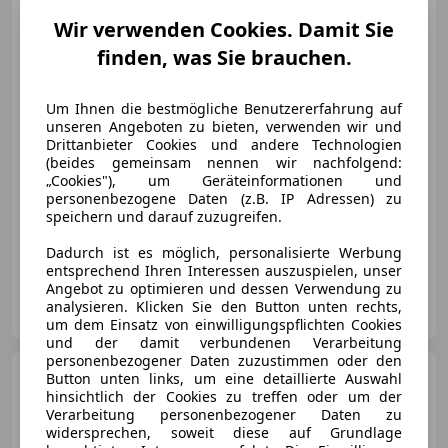
Wir verwenden Cookies. Damit Sie
finden, was Sie brauchen.
€ 28 990
Um Ihnen die bestmögliche Benutzererfahrung auf
unseren Angeboten zu bieten, verwenden wir und
Drittanbieter Cookies und andere Technologien
(beides gemeinsam nennen wir nachfolgend:
„Cookies"), um Geräteinformationen und
personenbezogene Daten (z.B. IP Adressen) zu
speichern und darauf zuzugreifen.
01/2020
116 867 km
Diesel
150 kW (204 PS)
„Österreichs größtes Gebrauchtwagen-Outlet“
Dadurch ist es möglich, personalisierte Werbung
entsprechend Ihren Interessen auszuspielen, unser
Angebot zu optimieren und dessen Verwendung zu
Onlinecars Vertriebs GmbH
analysieren. Klicken Sie den Button unten rechts,
AT-8143 Dobl bei Lieboch
Merk
um dem Einsatz von einwilligungspflichten Cookies
und der damit verbundenen Verarbeitung
personenbezogener Daten zuzustimmen oder den
Audi A6
40 TDI quattro Sport
Button unten links, um eine detaillierte Auswahl
hinsichtlich der Cookies zu treffen oder um der
Verarbeitung personenbezogener Daten zu
widersprechen, soweit diese auf Grundlage