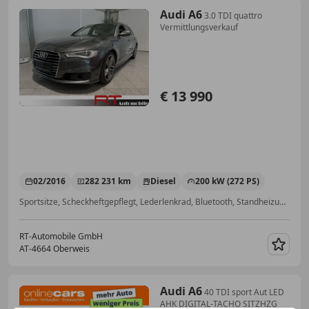
Audi A6
3.0 TDI quattro
Vermittlungsverkauf
€ 13 990
02/2016
282 231 km
Diesel
200 kW (272 PS)
Sportsitze, Scheckheftgepflegt, Lederlenkrad, Bluetooth, Standheizung, Tagfahrlicht, Panoramadach, Einparkhilfe Rückfahrkamera
RT-Automobile GmbH
AT-4664 Oberweis
Merk
Audi A6
40 TDI sport Aut LED
AHK DIGITAL-TACHO SITZHZG