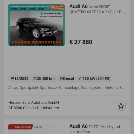
Audi A6
Avant SPORT
QUATTRO 40 TDI S-tr *VOLL-LED
& FLA / STANDHZG / NAVI / AHV /
ACC / SOUNDSYSTEM*
€ 37 880
12/2022
28 400 km
Diesel
150 kW (204 PS)
Allrad, Sportpaket, Sportsitze, Klimaanlage, Soundsystem, Getönte Scheiben, Abstandstempomat, Anhängerkupplung
Herbert Seidl Autohaus GmbH
AT-8200 Gleisdorf - Hofstätten
Merk
Audi A6
50 TDI Mild-Hybrid
quattro Sport