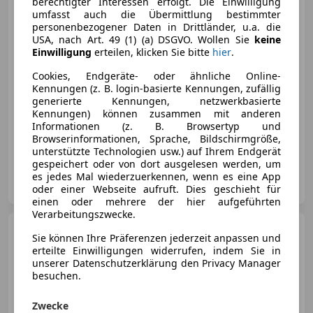
berechtigter Interessen erfolgt. Die Einwilligung
umfasst auch die Übermittlung bestimmter
personenbezogener Daten in Drittländer, u.a. die
€ 37 950
USA, nach Art. 49 (1) (a) DSGVO. Wollen Sie
keine
Einwilligung
erteilen, klicken Sie bitte
hier
.
Cookies, Endgeräte- oder ähnliche Online-
Kennungen (z. B. login-basierte Kennungen, zufällig
generierte Kennungen, netzwerkbasierte
Kennungen) können zusammen mit anderen
06/2022
49 077 km
Diesel
150 kW (204 PS)
Informationen (z. B. Browsertyp und
Browserinformationen, Sprache, Bildschirmgröße,
Allrad, Sportsitze, Abstandstempomat, Elektrische Sitze, Sitzheizung, Fahrerairbag, Spoiler, Scheinwerferreinigung
unterstützte Technologien usw.) auf Ihrem Endgerät
gespeichert oder von dort ausgelesen werden, um
Porsche Graz-Kärntnerstraße 20
es jedes Mal wiederzuerkennen, wenn es eine App
AT-8020 Graz
Merk
oder einer Webseite aufruft. Dies geschieht für
einen oder mehrere der hier aufgeführten
Verarbeitungszwecke.
Audi A6
C9 Avant S-LINE 2,0
Sie können Ihre Präferenzen jederzeit anpassen und
TDI S-tr. *NP: 84.759€ / SKY /
erteilte Einwilligungen widerrufen, indem Sie in
MATRIX LED / 20 ZOLL / ACC /
unserer Datenschutzerklärung den Privacy Manager
NAVI / AHV & 360° KAMERA /
besuchen.
VOLLLEDER / 4-
Zwecke
€ 58 680