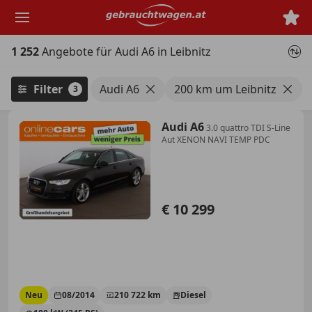
Zum
Hauptinhalt
springen
1 252
Angebote für Audi A6 in Leibnitz
Filter
Audi A6
200 km um Leibnitz
3
Audi A6
3.0 quattro TDI S-Line
Aut XENON NAVI TEMP PDC
€ 10 299
Neu
08/2014
210 722 km
Diesel