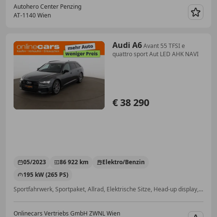
Autohero Center Penzing
AT-1140 Wien
Merk
Audi A6
Avant 55 TFSI e
quattro sport Aut LED AHK NAVI
€ 38 290
05/2023
86 922 km
Elektro/Benzin
195 kW (265 PS)
Sportfahrwerk, Sportpaket, Allrad, Elektrische Sitze, Head-up display, Anhängerkupplung, Soundsystem, Totwinkel-Assistent
Onlinecars Vertriebs GmbH ZWNL Wien