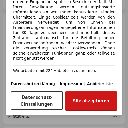
erneute Eingabe bei späteren Besuchen entfällt. Mit
AT-8144 Tobelbad
Merk
Ihrer Einwilligung werden nutzungsbasierte
Informationen an von Ihnen kontaktierte Händler
übermittelt. Einige Cookies/Tools werden von den
Audi A6
Limousine 50 TFSI e
Anbietern verwendet, um von Ihnen bei
quattro Design
Finanzierungsanfragen angegebene Informationen
für 30 Tage zu speichern und innerhalb dieses
Zeitraums automatisch für die Befüllung neuer
Finanzierungsanfragen wiederzuverwenden. Ohne
die Verwendung solcher Cookies/Tools können
€ 32 950
solche erweiterten Funktionen ganz oder teilweise
nicht genutzt werden.
Wir arbeiten mit 224 Anbietern zusammen.
|
|
Datenschutzerklärung
Impressum
Anbieterliste
05/2021
91 171 km
Benzin
195 kW (265 PS)
Datenschutz-
Elektrische Sitze, Sitzheizung, Abstandstempomat, Start/Stop-Automatik, LED-Scheinwerfer, Einparkhilfe Rückfahrkamera, Allrad, Soundsystem
Alle akzeptieren
Einstellungen
Porsche Graz-Kärntnerstraße 20
AT-8020 Graz
Merk