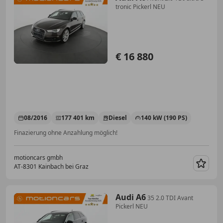
tronic Pickerl NEU
€ 16 880
08/2016
177 401 km
Diesel
140 kW (190 PS)
Finazierung ohne Anzahlung möglich!
motioncars gmbh
AT-8301 Kainbach bei Graz
Merk
Audi A6
35 2.0 TDI Avant
Pickerl NEU