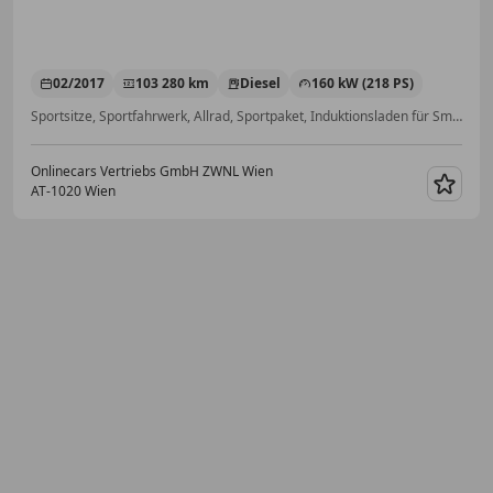
02/2017
103 280 km
Diesel
160 kW (218 PS)
Sportsitze, Sportfahrwerk, Allrad, Sportpaket, Induktionsladen für Smartphones, Soundsystem, Panoramadach, Schaltwippen
Onlinecars Vertriebs GmbH ZWNL Wien
AT-1020 Wien
Merk