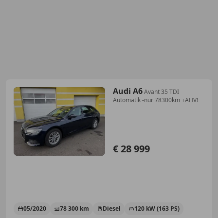
Audi A6
Avant 35 TDI
Automatik -nur 78300km +AHV!
€ 28 999
05/2020
78 300 km
Diesel
120 kW (163 PS)