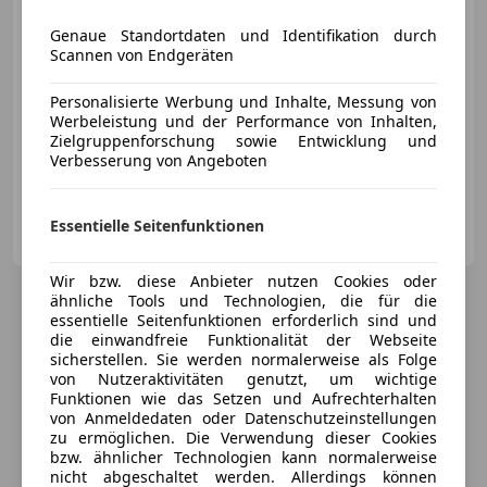
Genaue Standortdaten und Identifikation durch
Scannen von Endgeräten
Personalisierte Werbung und Inhalte, Messung von
Werbeleistung und der Performance von Inhalten,
06/2025
7 300 km
Diesel
150 kW (204 PS)
Zielgruppenforschung sowie Entwicklung und
Verbesserung von Angeboten
Sportfahrwerk, Anhängerkupplung, Sportsitze, Totwinkel-Assistent, Sportpaket, Panoramadach, Einparkhilfe Rückfahrkamera, Scheinwerferreinigung
Herbert Seidl Autohaus GmbH
Essentielle Seitenfunktionen
AT-8200 Gleisdorf - Hofstätten
Merk
Wir bzw. diese Anbieter nutzen Cookies oder
ähnliche Tools und Technologien, die für die
essentielle Seitenfunktionen erforderlich sind und
die einwandfreie Funktionalität der Webseite
sicherstellen. Sie werden normalerweise als Folge
von Nutzeraktivitäten genutzt, um wichtige
Funktionen wie das Setzen und Aufrechterhalten
von Anmeldedaten oder Datenschutzeinstellungen
zu ermöglichen. Die Verwendung dieser Cookies
bzw. ähnlicher Technologien kann normalerweise
nicht abgeschaltet werden. Allerdings können