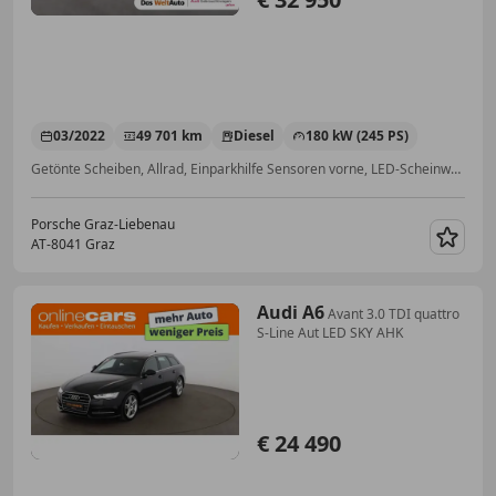
03/2022
49 701 km
Diesel
180 kW (245 PS)
Getönte Scheiben, Allrad, Einparkhilfe Sensoren vorne, LED-Scheinwerfer, Scheckheftgepflegt, Fahrerairbag, Regensensor, Pannenkit
Porsche Graz-Liebenau
AT-8041 Graz
Merk
Audi A6
Avant 3.0 TDI quattro
S-Line Aut LED SKY AHK
€ 24 490