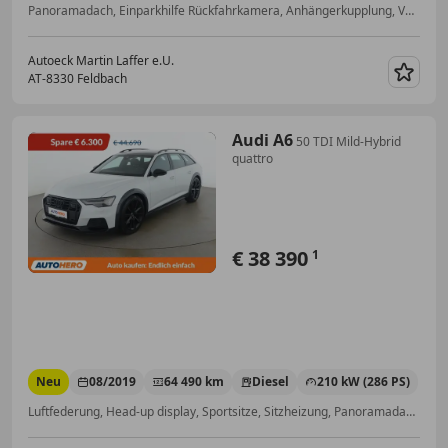
Panoramadach, Einparkhilfe Rückfahrkamera, Anhängerkupplung, Volldigitales Kombiinstrument, Schiebedach, Start/Stop-Automatik, Sommerreifen, LED-Scheinwerfer
Autoeck Martin Laffer e.U.
AT-8330 Feldbach
Merk
Audi A6
50 TDI Mild-Hybrid
quattro
€ 38 390
1
Neu
08/2019
64 490 km
Diesel
210 kW (286 PS)
Luftfederung, Head-up display, Sportsitze, Sitzheizung, Panoramadach, 360° Kamera, Elektrische Sitze, Scheckheftgepflegt