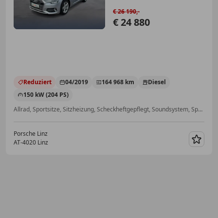
€ 26 190,-
€ 24 880
Reduziert
04/2019
164 968 km
Diesel
150 kW (204 PS)
Allrad, Sportsitze, Sitzheizung, Scheckheftgepflegt, Soundsystem, Spurhalteassistent, Verkehrszeichenerkennung, LED-Scheinwerfer
Porsche Linz
AT-4020 Linz
Merk