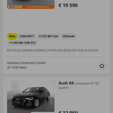
€ 19 590
Neu
06/2017
123 801 km
Diesel
140 kW (190 PS)
BESTELLE DEINEN GEBRAUCHTWAGEN BEQUEM VON ZUHAUSE
Autohero Österreich GmbH
AT-1030 Wien
Merk
Audi A6
Limousine 45 TDI
quattro
€ 32 950