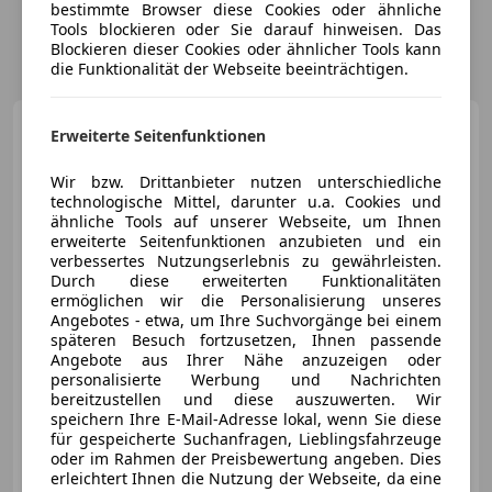
bestimmte Browser diese Cookies oder ähnliche
Tools blockieren oder Sie darauf hinweisen. Das
Blockieren dieser Cookies oder ähnlicher Tools kann
die Funktionalität der Webseite beeinträchtigen.
Audi A6
Avant 3,0 TFSI quattro
Erweiterte Seitenfunktionen
Tiptronic|*VOLL*Audi-Exclu
Wir bzw. Drittanbieter nutzen unterschiedliche
technologische Mittel, darunter u.a. Cookies und
ähnliche Tools auf unserer Webseite, um Ihnen
erweiterte Seitenfunktionen anzubieten und ein
€ 14 880
verbessertes Nutzungserlebnis zu gewährleisten.
Durch diese erweiterten Funktionalitäten
ermöglichen wir die Personalisierung unseres
Angebotes - etwa, um Ihre Suchvorgänge bei einem
späteren Besuch fortzusetzen, Ihnen passende
Angebote aus Ihrer Nähe anzuzeigen oder
personalisierte Werbung und Nachrichten
02/2010
135 734 km
Benzin
213 kW (290 PS)
bereitzustellen und diese auszuwerten. Wir
speichern Ihre E-Mail-Adresse lokal, wenn Sie diese
Sportfahrwerk, §57a Gutachten gültig, Sommerreifen, Sportpaket, Luftfederung, Sportsitze, Standheizung, Nichtraucherfahrzeug
für gespeicherte Suchanfragen, Lieblingsfahrzeuge
oder im Rahmen der Preisbewertung angeben. Dies
erleichtert Ihnen die Nutzung der Webseite, da eine
WERTWAGEN e.U.