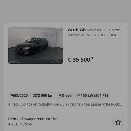
Audi A6
Avant 40 TDI quattro
S-tronic MEMORY VOLLLEDER ...
€ 35 500
1
08/2020
72 000 km
Diesel
150 kW (204 PS)
Allrad, Sportpaket, Schaltwippen, Elektrische Sitze, Einparkhilfe Rückfahrkamera, 4-Zonen-Klimaautomatik, Getönte Scheiben, Scheckheftgepflegt
Gebrauchtwagenzentrum Tirol
AT-6134 Vomp
Merk