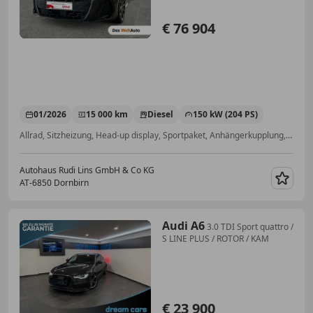
€ 76 904
01/2026
15 000 km
Diesel
150 kW (204 PS)
Allrad, Sitzheizung, Head-up display, Sportpaket, Anhängerkupplung, Bluetooth, Elektrische Heckklappe, Beheizbares Lenkrad
Autohaus Rudi Lins GmbH & Co KG
AT-6850 Dornbirn
Merk
Audi A6
3.0 TDI Sport quattro /
S LINE PLUS / ROTOR / KAM
€ 23 900