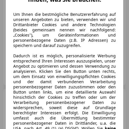
€ 39 490
1
Um Ihnen die bestmögliche Benutzererfahrung auf
unseren Angeboten zu bieten, verwenden wir und
Drittanbieter Cookies und andere Technologien
(beides gemeinsam nennen wir nachfolgend:
„Cookies"), um Geräteinformationen und
personenbezogene Daten (z.B. IP Adressen) zu
speichern und darauf zuzugreifen.
07/2022
81 809 km
Diesel
150 kW (204 PS)
Dadurch ist es möglich, personalisierte Werbung
Allrad, Sportsitze, Sportfahrwerk, Sportpaket, Schaltwippen, Laserlicht, Head-up display, 4-Zonen-Klimaautomatik
entsprechend Ihren Interessen auszuspielen, unser
Angebot zu optimieren und dessen Verwendung zu
analysieren. Klicken Sie den Button unten rechts,
MILSIDE Autohandel
um dem Einsatz von einwilligungspflichten Cookies
AT-6068 Mils
Merk
und der damit verbundenen Verarbeitung
personenbezogener Daten zuzustimmen oder den
Button unten links, um eine detaillierte Auswahl
Audi A6
40 2.0 TDI Avant
hinsichtlich der Cookies zu treffen oder um der
quattro sport
Verarbeitung personenbezogener Daten zu
widersprechen, soweit diese auf Grundlage
berechtigter Interessen erfolgt. Die Einwilligung
umfasst auch die Übermittlung bestimmter
personenbezogener Daten in Drittländer, u.a. die
€ 30 900
USA, nach Art. 49 (1) (a) DSGVO. Wollen Sie
keine