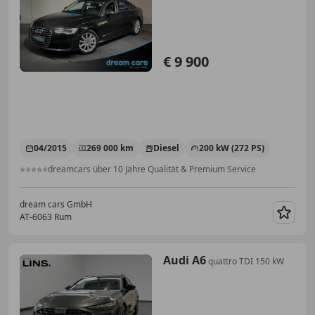
€ 9 900
04/2015
269 000 km
Diesel
200 kW (272 PS)
⭐⭐⭐⭐⭐dreamcars über 10 Jahre Qualität & Premium Service
dream cars GmbH
AT-6063 Rum
Merk
Audi A6
quattro TDI 150 kW