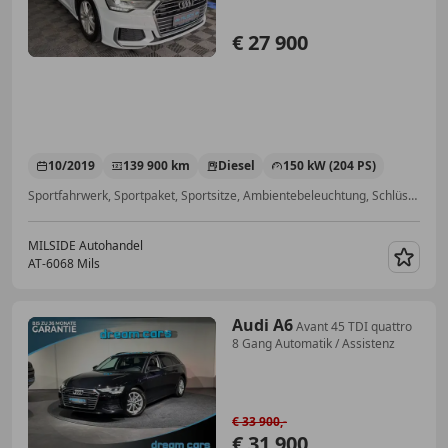
€ 27 900
10/2019
139 900 km
Diesel
150 kW (204 PS)
Sportfahrwerk, Sportpaket, Sportsitze, Ambientebeleuchtung, Schlüssellose Zentralverriegelung, Sitzheizung, Abstandstempomat, Notbremsassistent
MILSIDE Autohandel
AT-6068 Mils
Merk
Audi A6
Avant 45 TDI quattro
8 Gang Automatik / Assistenz
€ 33 900,-
€ 31 900