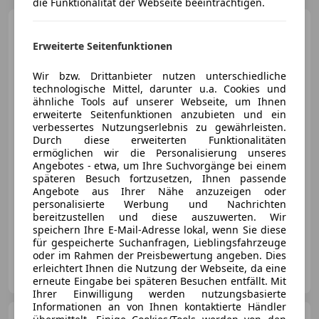
die Funktionalität der Webseite beeinträchtigen.
Audi A6
50 TFSI e PHEV
quattro S-tronic MEGAVOLL HUD
Erweiterte Seitenfunktionen
Wir bzw. Drittanbieter nutzen unterschiedliche
technologische Mittel, darunter u.a. Cookies und
€ 37 995
1
ähnliche Tools auf unserer Webseite, um Ihnen
erweiterte Seitenfunktionen anzubieten und ein
verbessertes Nutzungserlebnis zu gewährleisten.
Durch diese erweiterten Funktionalitäten
ermöglichen wir die Personalisierung unseres
Angebotes - etwa, um Ihre Suchvorgänge bei einem
späteren Besuch fortzusetzen, Ihnen passende
07/2021
40 000 km
Elektro/Benzin
Angebote aus Ihrer Nähe anzuzeigen oder
personalisierte Werbung und Nachrichten
220 kW (299 PS)
bereitzustellen und diese auszuwerten. Wir
Sportfahrwerk, Sportpaket, Allrad, Scheckheftgepflegt, Laserlicht, Sportsitze, Head-up display, Soundsystem
speichern Ihre E-Mail-Adresse lokal, wenn Sie diese
für gespeicherte Suchanfragen, Lieblingsfahrzeuge
oder im Rahmen der Preisbewertung angeben. Dies
Gebrauchtwagenzentrum Tirol
erleichtert Ihnen die Nutzung der Webseite, da eine
AT-6134 Vomp
Merk
erneute Eingabe bei späteren Besuchen entfällt. Mit
Ihrer Einwilligung werden nutzungsbasierte
Informationen an von Ihnen kontaktierte Händler
Audi A6