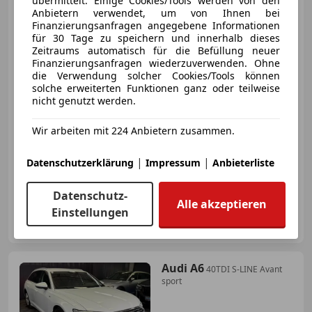
übermittelt. Einige Cookies/Tools werden von den
40TDI Quattro
Anbietern verwendet, um von Ihnen bei
Sportpaket ACC HUD Softclose
Top!!!
Finanzierungsanfragen angegebene Informationen
für 30 Tage zu speichern und innerhalb dieses
Zeitraums automatisch für die Befüllung neuer
Finanzierungsanfragen wiederzuverwenden. Ohne
€ 39 995
1
die Verwendung solcher Cookies/Tools können
solche erweiterten Funktionen ganz oder teilweise
nicht genutzt werden.
Wir arbeiten mit 224 Anbietern zusammen.
03/2022
50 000 km
Diesel
150 kW (204 PS)
|
|
Datenschutzerklärung
Impressum
Anbieterliste
Allrad, Sportpaket, Sportsitze, Head-up display, Schaltwippen, Einparkhilfe Rückfahrkamera, 4-Zonen-Klimaautomatik, Scheckheftgepflegt
Datenschutz-
Alle akzeptieren
Einstellungen
Gebrauchtwagenzentrum Tirol
AT-6134 Vomp
Merk
Audi A6
40TDI S-LINE Avant
sport