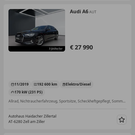
Audi A6
AUT
€ 27 990
11/2019
192 600 km
Elektro/Diesel
170 kW (231 PS)
Allrad, Nichtraucherfahrzeug, Sportsitze, Scheckheftgepflegt, Sommerreifen, Garantie, Einparkhilfe Rückfahrkamera, Klimaanlage
Autohaus Haidacher Zillertal
AT-6280 Zell am Ziller
Merk