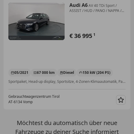
Audi A6
AV 40 TDi Sport /
ASSIST / HUD / PANO / NAPPA /...
€ 36 995
1
05/2021
67 000 km
Diesel
150 kW (204 PS)
Sportpaket, Head-up display, Sportsitze, 4-Zonen-Klimaautomatik, Panoramadach, Alarmanlage, Elektrische Sitze, Standheizung
Gebrauchtwagenzentrum Tirol
AT-6134 Vomp
Merk
Möchtest du automatisch über neue
Fahrzeuge zu deiner Suche informiert