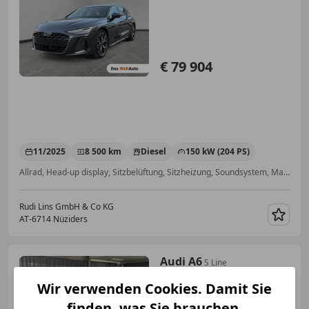
€ 79 904
11/2025
8 500 km
Diesel
150 kW (204 PS)
Allrad, Head-up display, Sitzbelüftung, Sitzheizung, Soundsystem, Massagesitze, Beheizbares Lenkrad, Elektrische Sitze
Rudi Lins GmbH & Co KG
AT-6714 Nüziders
Merk
Audi A6
S Line
40TDI,20ZOLL,MATRIX,LEDER,ACC,B&
Wir verwenden Cookies. Damit Sie
finden, was Sie brauchen.