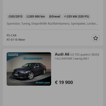
02/2015
205 000 km
Diesel
235 kW (320 PS)
Sportsitze, Tuning, Einparkhilfe Rückfahrkamera, Sportpaket, Lordosenstütze, Sportfahrwerk, Ambientebeleuchtung, Soundsystem
PS-CAR
AT-6116 Weer
Merk
Audi A6
3.0 TDI quattro l BOSE
l ALCANTARA l wenig KM l
€ 19 900