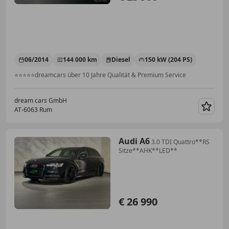
06/2014
144 000 km
Diesel
150 kW (204 PS)
⭐⭐⭐⭐⭐dreamcars über 10 Jahre Qualität & Premium Service
dream cars GmbH
AT-6063 Rum
Merk
Audi A6
3.0 TDI Quattro**RS
Sitze**AHK**LED**
€ 26 990