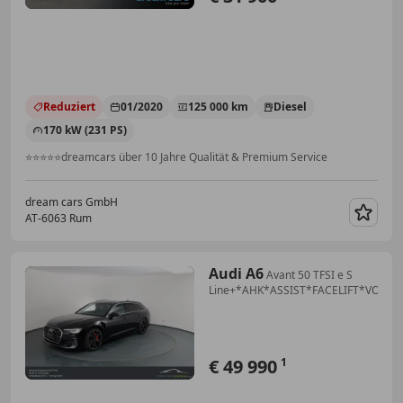
Reduziert
01/2020
125 000 km
Diesel
170 kW (231 PS)
⭐⭐⭐⭐⭐dreamcars über 10 Jahre Qualität & Premium Service
dream cars GmbH
AT-6063 Rum
Merk
Audi A6
Avant 50 TFSI e S
Line+*AHK*ASSIST*FACELIFT*VOL...
€ 49 990
1