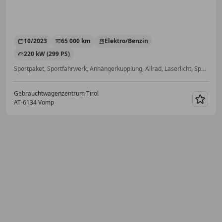
10/2023
65 000 km
Elektro/Benzin
220 kW (299 PS)
Sportpaket, Sportfahrwerk, Anhängerkupplung, Allrad, Laserlicht, Sportsitze, Elektrische Sitze, Standheizung
Gebrauchtwagenzentrum Tirol
AT-6134 Vomp
Merk