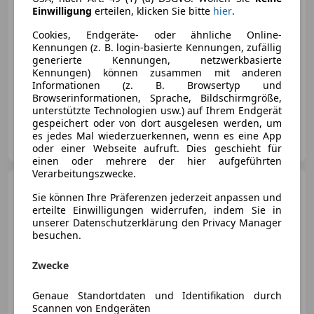
Einwilligung
erteilen, klicken Sie bitte
hier
.
Cookies, Endgeräte- oder ähnliche Online-
Kennungen (z. B. login-basierte Kennungen, zufällig
generierte Kennungen, netzwerkbasierte
Kennungen) können zusammen mit anderen
05/2020
147 500 km
Diesel
150 kW (204 PS)
Informationen (z. B. Browsertyp und
Allrad, Sportfahrwerk, Sportsitze, Einparkhilfe Rückfahrkamera, 4-Zonen-Klimaautomatik, Verkehrszeichenerkennung, Abstandstempomat, Sitzheizung
Browserinformationen, Sprache, Bildschirmgröße,
unterstützte Technologien usw.) auf Ihrem Endgerät
gespeichert oder von dort ausgelesen werden, um
MILSIDE Autohandel
es jedes Mal wiederzuerkennen, wenn es eine App
AT-6068 Mils
Merk
oder einer Webseite aufruft. Dies geschieht für
einen oder mehrere der hier aufgeführten
Verarbeitungszwecke.
Audi A6
Avant 40 TDI
Sie können Ihre Präferenzen jederzeit anpassen und
quattro*STANDHEIZUNG*ASSIST*AHK
erteilte Einwilligungen widerrufen, indem Sie in
unserer Datenschutzerklärung den Privacy Manager
besuchen.
€ 39 995
1
Zwecke
Genaue Standortdaten und Identifikation durch
Scannen von Endgeräten