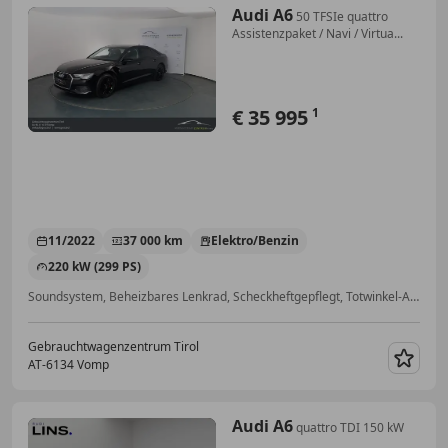
Audi A6
50 TFSIe quattro
Assistenzpaket / Navi / Virtua...
€ 35 995
1
11/2022
37 000 km
Elektro/Benzin
220 kW (299 PS)
Soundsystem, Beheizbares Lenkrad, Scheckheftgepflegt, Totwinkel-Assistent, Getönte Scheiben, Allrad, Schlüssellose Zentralverriegelung, Einparkhilfe Rückfahrkamera
Gebrauchtwagenzentrum Tirol
AT-6134 Vomp
Merk
Audi A6
quattro TDI 150 kW