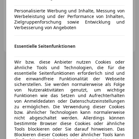
Personalisierte Werbung und Inhalte, Messung von
10/2023
65 000 km
Diesel
150 kW (204 PS)
Werbeleistung und der Performance von Inhalten,
Zielgruppenforschung sowie Entwicklung und
Allrad, Anhängerkupplung, Sportpaket, Sportsitze, Standheizung, Schaltwippen, Totwinkel-Assistent, Getönte Scheiben
Verbesserung von Angeboten
Gebrauchtwagenzentrum Tirol
AT-6134 Vomp
Merk
Essentielle Seitenfunktionen
Wir bzw. diese Anbieter nutzen Cookies oder
ähnliche Tools und Technologien, die für die
essentielle Seitenfunktionen erforderlich sind und
die einwandfreie Funktionalität der Webseite
sicherstellen. Sie werden normalerweise als Folge
von Nutzeraktivitäten genutzt, um wichtige
Funktionen wie das Setzen und Aufrechterhalten
von Anmeldedaten oder Datenschutzeinstellungen
zu ermöglichen. Die Verwendung dieser Cookies
bzw. ähnlicher Technologien kann normalerweise
nicht abgeschaltet werden. Allerdings können
bestimmte Browser diese Cookies oder ähnliche
Tools blockieren oder Sie darauf hinweisen. Das
Blockieren dieser Cookies oder ähnlicher Tools kann