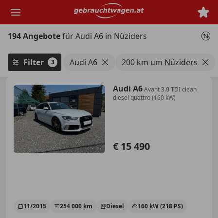
Zum
Hauptinhalt
springen
194 Angebote
für Audi A6 in Nüziders
Filter
Audi A6
200 km um Nüziders
3
Audi A6
Avant 3.0 TDI clean
diesel quattro (160 kW)
€ 15 490
11/2015
254 000 km
Diesel
160 kW (218 PS)