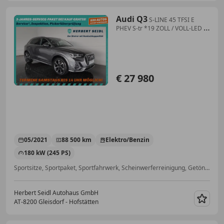
Audi Q3
S-LINE 45 TFSI E
PHEV S-tr *19 ZOLL / VOLL-LED &
FLA / NAVI / VIRTUELL PLUS / ACC
/ E-KLAPPE*
€ 27 980
05/2021
88 500 km
Elektro/Benzin
180 kW (245 PS)
Sportsitze, Sportpaket, Sportfahrwerk, Scheinwerferreinigung, Getönte Scheiben, Abstandstempomat, Totwinkel-Assistent, Ambientebeleuchtung
Herbert Seidl Autohaus GmbH
AT-8200 Gleisdorf - Hofstätten
Merk