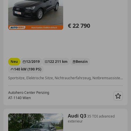
€ 22 790
Neu
12/2019
122 211 km
Benzin
140 kW (190 PS)
Sportsitze, Elektrische Sitze, Nichtraucherfahrzeug, Notbremsassistent, Volldigitales Kombiinstrument, LED-Scheinwerfer, Einparkhilfe Rückfahrkamera, Abstandstempomat
Autohero Center Penzing
AT-1140 Wien
Merk
Audi Q3
35 TDI advanced
exterieur