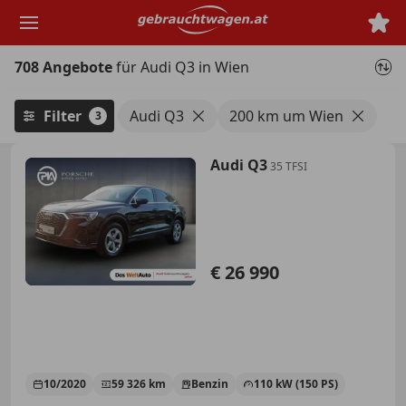
Zum
Hauptinhalt
springen
708 Angebote
für Audi Q3 in Wien
Filter
Audi Q3
200 km um Wien
3
Audi Q3
35 TFSI
€ 26 990
10/2020
59 326 km
Benzin
110 kW (150 PS)