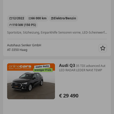
12/2022
66 000 km
Elektro/Benzin
110 kW (150 PS)
Sportsitze, Sitzheizung, Einparkhilfe Sensoren vorne, LED-Scheinwerfer, Berganfahrassistent, Spurhalteassistent, Apple CarPlay
Autohaus Senker GmbH
AT-3350 Haag
Merk
Audi Q3
35 TDI advanced Aut
LED RADAR LEDER NAVI TEMP
€ 29 490