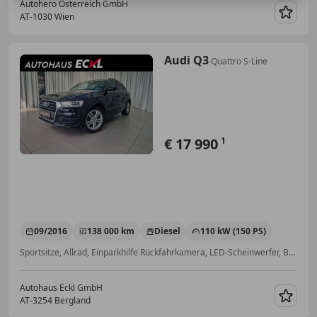
Autohero Österreich GmbH
AT-1030 Wien
Merk
Audi Q3
Quattro S-Line
€ 17 990
1
09/2016
138 000 km
Diesel
110 kW (150 PS)
Sportsitze, Allrad, Einparkhilfe Rückfahrkamera, LED-Scheinwerfer, Bordcomputer, Voll-LED Scheinwerfer, Alufelgen, Sitzheizung
Autohaus Eckl GmbH
AT-3254 Bergland
Merk