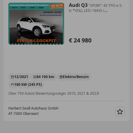
Audi Q3
"SPORT" 45 TFSI e S-
tr. *VOLL LED / NAVI /
SPORTSITZE / VIRTUELL / SHZG /
VZ-ERKENNUNG /
SPURHALTEASS. / 2-ZONEN-
KLIMA*
€ 24 980
12/2021
84 100 km
Elektro/Benzin
180 kW (245 PS)
Über 750 Autos! Bewertungssieger 2019, 2021 & 2023!
Herbert Seidl Autohaus GmbH
AT-7400 Oberwart
Merk