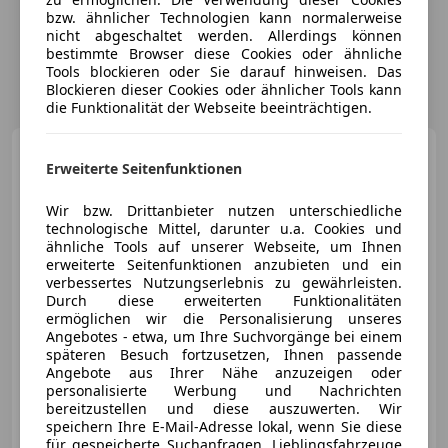
bzw. ähnlicher Technologien kann normalerweise
nicht abgeschaltet werden. Allerdings können
bestimmte Browser diese Cookies oder ähnliche
Tools blockieren oder Sie darauf hinweisen. Das
Blockieren dieser Cookies oder ähnlicher Tools kann
die Funktionalität der Webseite beeinträchtigen.
Audi Q3
35 2.0 TDI 150 HK S
Erweiterte Seitenfunktionen
TRONIC PRESTIGE Pickerl NEU
Wir bzw. Drittanbieter nutzen unterschiedliche
technologische Mittel, darunter u.a. Cookies und
ähnliche Tools auf unserer Webseite, um Ihnen
erweiterte Seitenfunktionen anzubieten und ein
€ 21 980
1
verbessertes Nutzungserlebnis zu gewährleisten.
Durch diese erweiterten Funktionalitäten
ermöglichen wir die Personalisierung unseres
Angebotes - etwa, um Ihre Suchvorgänge bei einem
späteren Besuch fortzusetzen, Ihnen passende
Angebote aus Ihrer Nähe anzuzeigen oder
personalisierte Werbung und Nachrichten
01/2020
99 484 km
Diesel
110 kW (150 PS)
bereitzustellen und diese auszuwerten. Wir
Finazierung ohne Anzahlung möglich!
speichern Ihre E-Mail-Adresse lokal, wenn Sie diese
für gespeicherte Suchanfragen, Lieblingsfahrzeuge