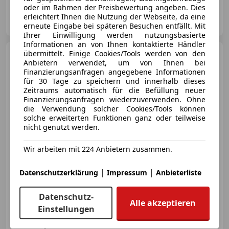
oder im Rahmen der Preisbewertung angeben. Dies
motioncars gmbh
erleichtert Ihnen die Nutzung der Webseite, da eine
AT-8301 Kainbach bei Graz
Merk
erneute Eingabe bei späteren Besuchen entfällt. Mit
Ihrer Einwilligung werden nutzungsbasierte
Informationen an von Ihnen kontaktierte Händler
Audi Q3
übermittelt. Einige Cookies/Tools werden von den
45 TFSIe
Anbietern verwendet, um von Ihnen bei
Finanzierungsanfragen angegebene Informationen
für 30 Tage zu speichern und innerhalb dieses
Zeitraums automatisch für die Befüllung neuer
Finanzierungsanfragen wiederzuverwenden. Ohne
€ 32 590,-
die Verwendung solcher Cookies/Tools können
€ 30 690
solche erweiterten Funktionen ganz oder teilweise
nicht genutzt werden.
Wir arbeiten mit 224 Anbietern zusammen.
|
|
Datenschutzerklärung
Impressum
Anbieterliste
Reduziert
06/2022
35 523 km
Elektro/Benzin
180 kW (245 PS)
Datenschutz-
Alle akzeptieren
BESTELLE DEINEN GEBRAUCHTWAGEN BEQUEM VON ZUHAUSE
Einstellungen