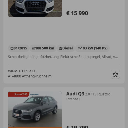
€ 15 990
01/2015
108 500 km
Diesel
103 kW (140 PS)
Scheckheftgepflegt, Sitzheizung, Elektrische Seitenspiegel, Allrad, Ambientebeleuchtung, Multifunktionslenkrad, Einparkhilfe Sensoren vorne, Isofix
WK-MOTORS e.U.
AT-4800 Attnang-Puchheim
Merk
Audi Q3
2.0 TFSI quattro
Intense+
€ 19 790