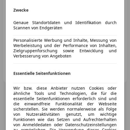
€ 35 980
Zwecke
Genaue Standortdaten und Identifikation durch
Scannen von Endgeräten
Personalisierte Werbung und Inhalte, Messung von
Werbeleistung und der Performance von Inhalten,
09/2025
14 420 km
Benzin
110 kW (150 PS)
Zielgruppenforschung sowie Entwicklung und
Sportsitze, Einparkhilfe Rückfahrkamera, Isofix, Navigationssystem, Elektrische Heckklappe, Pannenkit, Alufelgen, Notbremsassistent
Verbesserung von Angeboten
Porsche St.Pölten
Essentielle Seitenfunktionen
AT-3100 St. Pölten
Merk
Wir bzw. diese Anbieter nutzen Cookies oder
ähnliche Tools und Technologien, die für die
essentielle Seitenfunktionen erforderlich sind und
die einwandfreie Funktionalität der Webseite
sicherstellen. Sie werden normalerweise als Folge
von Nutzeraktivitäten genutzt, um wichtige
Funktionen wie das Setzen und Aufrechterhalten
von Anmeldedaten oder Datenschutzeinstellungen
zu ermöglichen. Die Verwendung dieser Cookies