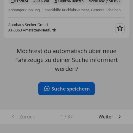
01/2024
816 km
Elektro/Benzin
110 kW (150 PS)
Anhängerkupplung, Einparkhilfe Rückfahrkamera, Getönte Scheiben, ESP, Scheckheftgepflegt, Scheinwerferreinigung, Alufelgen, Beifahrerairbag
Autohaus Senker GmbH
AT-3363 Amstetten-Neufurth
Merk
Möchtest du automatisch über neue
Fahrzeuge zu deiner Suche informiert
werden?
Suche speichern
Zurück
1
/
37
Weiter