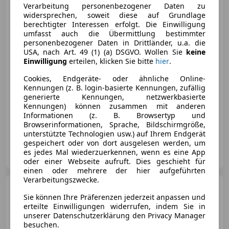
Verarbeitung personenbezogener Daten zu
widersprechen, soweit diese auf Grundlage
berechtigter Interessen erfolgt. Die Einwilligung
umfasst auch die Übermittlung bestimmter
€ 37 250
1
personenbezogener Daten in Drittländer, u.a. die
USA, nach Art. 49 (1) (a) DSGVO. Wollen Sie
keine
Einwilligung
erteilen, klicken Sie bitte
hier
.
Cookies, Endgeräte- oder ähnliche Online-
Kennungen (z. B. login-basierte Kennungen, zufällig
generierte Kennungen, netzwerkbasierte
Kennungen) können zusammen mit anderen
04/2025
23 800 km
Diesel
110 kW (150 PS)
Informationen (z. B. Browsertyp und
Panoramadach, Einparkhilfe Rückfahrkamera, Elektrische Heckklappe, Anhängerkupplung, Schiebedach, Getönte Scheiben, Abstandstempomat, Schlüssellose Zentralverriegelung
Browserinformationen, Sprache, Bildschirmgröße,
unterstützte Technologien usw.) auf Ihrem Endgerät
gespeichert oder von dort ausgelesen werden, um
AutoHas.
es jedes Mal wiederzuerkennen, wenn es eine App
AT-2601 Sollenau
Merk
oder einer Webseite aufruft. Dies geschieht für
einen oder mehrere der hier aufgeführten
Verarbeitungszwecke.
Audi Q3
35 TFSI intense
Sie können Ihre Präferenzen jederzeit anpassen und
erteilte Einwilligungen widerrufen, indem Sie in
unserer Datenschutzerklärung den Privacy Manager
besuchen.