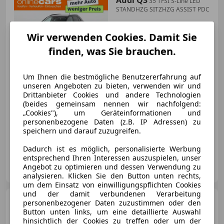
35 TFSI S-Line LED
STANDHZG SITZHZG ASSIST PDC
Wir verwenden Cookies. Damit Sie
finden, was Sie brauchen.
€ 28 990
Um Ihnen die bestmögliche Benutzererfahrung auf
unseren Angeboten zu bieten, verwenden wir und
Drittanbieter Cookies und andere Technologien
(beides gemeinsam nennen wir nachfolgend:
„Cookies"), um Geräteinformationen und
01/2022
40 466 km
Benzin
110 kW (150 PS)
personenbezogene Daten (z.B. IP Adressen) zu
speichern und darauf zuzugreifen.
„Österreichs größtes Gebrauchtwagen-Outlet“
Dadurch ist es möglich, personalisierte Werbung
entsprechend Ihren Interessen auszuspielen, unser
Onlinecars Vertriebs GmbH
Angebot zu optimieren und dessen Verwendung zu
AT-8143 Dobl bei Lieboch
Merk
analysieren. Klicken Sie den Button unten rechts,
um dem Einsatz von einwilligungspflichten Cookies
und der damit verbundenen Verarbeitung
Audi Q3
35 TDI intense S-
personenbezogener Daten zuzustimmen oder den
tronic*Mwst.*AHK*Pano*8Fach*
Button unten links, um eine detaillierte Auswahl
hinsichtlich der Cookies zu treffen oder um der