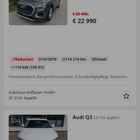
€ 25 490,-
€ 22 990
Reduziert
10/2019
114 214 km
Diesel
110 kW (150 PS)
Panoramadach, Berganfahrassistent, Scheckheftgepflegt, Reifendruckkontrollsystem, Spurhalteassistent, Freisprecheinrichtung, Bluetooth, Multifunktionslenkrad
Autohaus Hofbauer GmbH
AT-3141 Kapelln
Merk
Audi Q3
2.0 TDI quattro