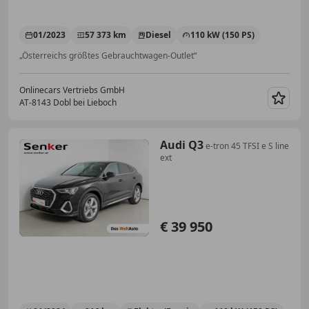
01/2023
57 373 km
Diesel
110 kW (150 PS)
„Österreichs größtes Gebrauchtwagen-Outlet“
Onlinecars Vertriebs GmbH
AT-8143 Dobl bei Lieboch
Merk
Audi Q3
e-tron 45 TFSI e S line
ext
€ 39 950