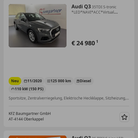
Audi Q3
35TDI S-tronic
*LED*NAVI*ACC*Virtual
Cockpit*Al...
€ 24 980
1
Neu
11/2020
125 000 km
Diesel
110 kW (150 PS)
Sportsitze, Zentralverriegelung, Elektrische Heckklappe, Sitzheizung, Abstandstempomat, Scheckheftgepflegt, LED-Scheinwerfer, Schlüssellose Zentralverriegelung
KFZ Baumgartner GmbH
AT-4144 Oberkappel
Merk
Audi Q3