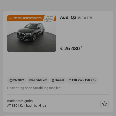
Audi Q3
35 2.0 TDI
€ 26 480
1
09/2021
49 568 km
Diesel
110 kW (150 PS)
Finazierung ohne Anzahlung möglich!
motioncars gmbh
AT-8301 Kainbach bei Graz
Merk