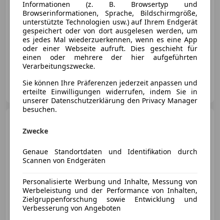
Informationen (z. B. Browsertyp und
Browserinformationen, Sprache, Bildschirmgröße,
unterstützte Technologien usw.) auf Ihrem Endgerät
gespeichert oder von dort ausgelesen werden, um
es jedes Mal wiederzuerkennen, wenn es eine App
oder einer Webseite aufruft. Dies geschieht für
02/1994
136 000 km
Benzin
169 kW (230 PS)
einen oder mehrere der hier aufgeführten
Verarbeitungszwecke.
Privat
Sie können Ihre Präferenzen jederzeit anpassen und
AT-3033 Altlengbach
Merk
erteilte Einwilligungen widerrufen, indem Sie in
unserer Datenschutzerklärung den Privacy Manager
besuchen.
Audi S2
80 quattro 2,2 S2
Zwecke
Genaue Standortdaten und Identifikation durch
Scannen von Endgeräten
€ 38 500
Personalisierte Werbung und Inhalte, Messung von
Werbeleistung und der Performance von Inhalten,
Zielgruppenforschung sowie Entwicklung und
Verbesserung von Angeboten