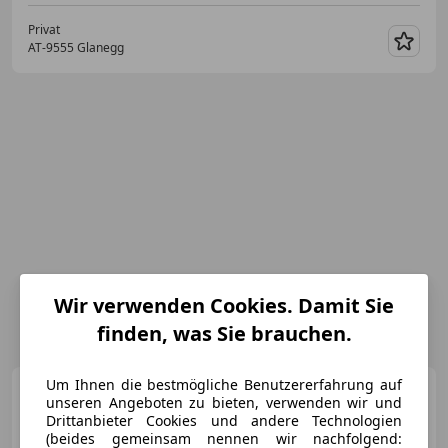
Privat
AT-9555 Glanegg
Merk
Wir verwenden Cookies. Damit Sie
finden, was Sie brauchen.
Um Ihnen die bestmögliche Benutzererfahrung auf
Audi S2
80 Avant quattro 2,2
unseren Angeboten zu bieten, verwenden wir und
ABY
Drittanbieter Cookies und andere Technologien
(beides gemeinsam nennen wir nachfolgend: