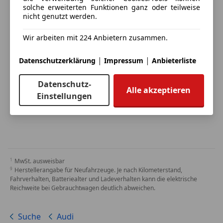
solche erweiterten Funktionen ganz oder teilweise
nicht genutzt werden.
Wir arbeiten mit 224 Anbietern zusammen.
|
|
Datenschutzerklärung
Impressum
Anbieterliste
Datenschutz-
Alle akzeptieren
Einstellungen
MwSt. ausweisbar
Herstellerangabe für Neufahrzeuge. Je nach Kilometerstand,
Fahrverhalten, Batteriealter und Ladeverhalten kann die elektrische
Reichweite bei Gebrauchtwagen deutlich abweichen.
Suche
Audi