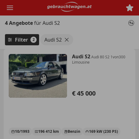
Zum
Hauptinhalt
springen
4 Angebote
für Audi S2
Filter
Audi S2
2
Audi S2
Audi 80 S2 1von300
Limousine
€ 45 000
10/1993
196 412 km
Benzin
169 kW (230 PS)