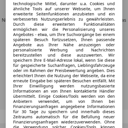
technologische Mittel, darunter u.a. Cookies und
Entdecke ähnliche Fahrzeuge
ähnliche Tools auf unserer Webseite, um Ihnen
erweiterte Seitenfunktionen anzubieten und ein
verbessertes Nutzungserlebnis zu gewährleisten.
Nicht ganz deine Suchkriterien, aber vielleicht genau, was
Durch diese erweiterten Funktionalitäten
du suchst.
ermöglichen wir die Personalisierung unseres
Angebotes - etwa, um Ihre Suchvorgänge bei einem
späteren Besuch fortzusetzen, Ihnen passende
Angebote aus Ihrer Nähe anzuzeigen oder
personalisierte Werbung und Nachrichten
Möchtest du automatisch über neue
bereitzustellen und diese auszuwerten. Wir
speichern Ihre E-Mail-Adresse lokal, wenn Sie diese
Fahrzeuge zu deiner Suche informiert
für gespeicherte Suchanfragen, Lieblingsfahrzeuge
werden?
oder im Rahmen der Preisbewertung angeben. Dies
erleichtert Ihnen die Nutzung der Webseite, da eine
erneute Eingabe bei späteren Besuchen entfällt. Mit
Ihrer Einwilligung werden nutzungsbasierte
Suche speichern
Informationen an von Ihnen kontaktierte Händler
übermittelt. Einige Cookies/Tools werden von den
Anbietern verwendet, um von Ihnen bei
Finanzierungsanfragen angegebene Informationen
für 30 Tage zu speichern und innerhalb dieses
Zurück
1
/
1
Weiter
Zeitraums automatisch für die Befüllung neuer
Finanzierungsanfragen wiederzuverwenden. Ohne
die Verwendung solcher Cookies/Tools können