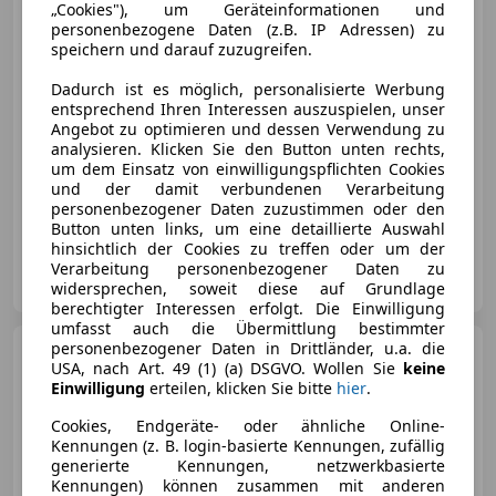
„Cookies"), um Geräteinformationen und
personenbezogene Daten (z.B. IP Adressen) zu
speichern und darauf zuzugreifen.
€ 42 000
Dadurch ist es möglich, personalisierte Werbung
entsprechend Ihren Interessen auszuspielen, unser
Angebot zu optimieren und dessen Verwendung zu
analysieren. Klicken Sie den Button unten rechts,
um dem Einsatz von einwilligungspflichten Cookies
und der damit verbundenen Verarbeitung
05/1993
190 000 km
Benzin
169 kW (230 PS)
personenbezogener Daten zuzustimmen oder den
Button unten links, um eine detaillierte Auswahl
hinsichtlich der Cookies zu treffen oder um der
Privat
Verarbeitung personenbezogener Daten zu
AT-6075 Tulfes
Merk
widersprechen, soweit diese auf Grundlage
berechtigter Interessen erfolgt. Die Einwilligung
umfasst auch die Übermittlung bestimmter
personenbezogener Daten in Drittländer, u.a. die
Audi S2
Coupe S2
USA, nach Art. 49 (1) (a) DSGVO. Wollen Sie
keine
Einwilligung
erteilen, klicken Sie bitte
hier
.
Cookies, Endgeräte- oder ähnliche Online-
Kennungen (z. B. login-basierte Kennungen, zufällig
generierte Kennungen, netzwerkbasierte
€ 55 000
Kennungen) können zusammen mit anderen