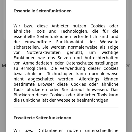
Essentielle Seitenfunktionen
04/1990
117 000 km
Benzin
162 kW (220 PS)
Wir bzw. diese Anbieter nutzen Cookies oder
Privat
ähnliche Tools und Technologien, die für die
AT-8600 Bruck an der Mur
Merk
essentielle Seitenfunktionen erforderlich sind und
die einwandfreie Funktionalität der Webseite
sicherstellen. Sie werden normalerweise als Folge
4
Angebote
für Audi S2
von Nutzeraktivitäten genutzt, um wichtige
Funktionen wie das Setzen und Aufrechterhalten
von Anmeldedaten oder Datenschutzeinstellungen
Möchtest du automatisch über neue Fahrzeuge zu deiner
zu ermöglichen. Die Verwendung dieser Cookies
Suche informiert werden?
bzw. ähnlicher Technologien kann normalerweise
nicht abgeschaltet werden. Allerdings können
bestimmte Browser diese Cookies oder ähnliche
Suche speichern
Tools blockieren oder Sie darauf hinweisen. Das
Blockieren dieser Cookies oder ähnlicher Tools kann
die Funktionalität der Webseite beeinträchtigen.
Erweiterte Seitenfunktionen
Wir bzw. Drittanbieter nutzen unterschiedliche