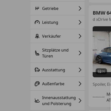
Getriebe
BMW 6
d xDrive 
Leistung
Verkäufer
Sitzplätze und
Türen
Ausstattung
36
Außenfarbe
Mo
Innenausstattung
AT
und Polsterung