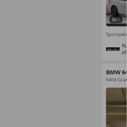
21
R
AT
BMW 6
640d Gra