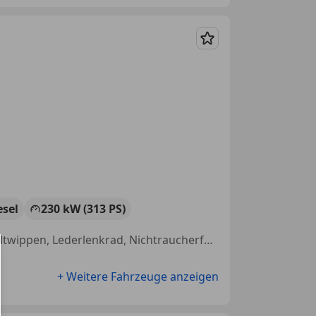
Merken
esel
230 kW (313 PS)
Spoiler, Einparkhilfe Rückfahrkamera, Sportpaket, Touchscreen, Schaltwippen, Lederlenkrad, Nichtraucherfahrzeug, ABS
+ Weitere Fahrzeuge anzeigen