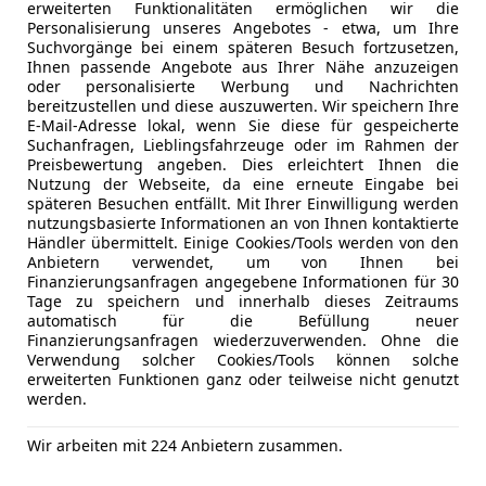
erweiterten Funktionalitäten ermöglichen wir die
Personalisierung unseres Angebotes - etwa, um Ihre
Suchvorgänge bei einem späteren Besuch fortzusetzen,
Ihnen passende Angebote aus Ihrer Nähe anzuzeigen
oder personalisierte Werbung und Nachrichten
bereitzustellen und diese auszuwerten. Wir speichern Ihre
E-Mail-Adresse lokal, wenn Sie diese für gespeicherte
Suchanfragen, Lieblingsfahrzeuge oder im Rahmen der
Preisbewertung angeben. Dies erleichtert Ihnen die
Nutzung der Webseite, da eine erneute Eingabe bei
Neu
09/2012
70 000 km
späteren Besuchen entfällt. Mit Ihrer Einwilligung werden
nutzungsbasierte Informationen an von Ihnen kontaktierte
Händler übermittelt. Einige Cookies/Tools werden von den
Anbietern verwendet, um von Ihnen bei
Finanzierungsanfragen angegebene Informationen für 30
Tage zu speichern und innerhalb dieses Zeitraums
irchbichl
automatisch für die Befüllung neuer
Finanzierungsanfragen wiederzuverwenden. Ohne die
Verwendung solcher Cookies/Tools können solche
40
erweiterten Funktionen ganz oder teilweise nicht genutzt
werden.
é Österreich-Paket Aut.
Wir arbeiten mit 224 Anbietern zusammen.
€ 18 000