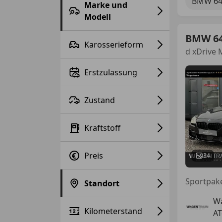
BMW 64
Marke und
Modell
BMW 6
Karosserieform
d xDrive M
Erstzulassung
Zustand
Kraftstoff
Preis
34
Standort
W
Kilometerstand
AT