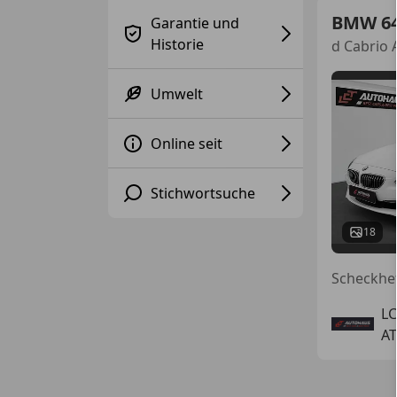
BMW 6
Garantie und
Historie
d Cabrio
Umwelt
Online seit
Stichwortsuche
18
L
AT