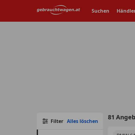
Zum
Hauptinhalt
Suchen
Händle
springen
81 Ange
Filter
Alles löschen