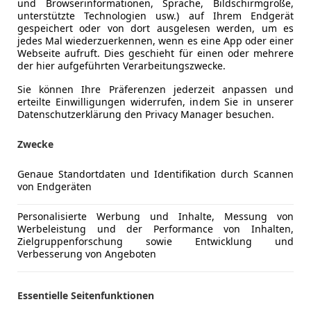
und Browserinformationen, Sprache, Bildschirmgröße,
unterstützte Technologien usw.) auf Ihrem Endgerät
gespeichert oder von dort ausgelesen werden, um es
jedes Mal wiederzuerkennen, wenn es eine App oder einer
Webseite aufruft. Dies geschieht für einen oder mehrere
der hier aufgeführten Verarbeitungszwecke.
Sie können Ihre Präferenzen jederzeit anpassen und
erteilte Einwilligungen widerrufen, indem Sie in unserer
Datenschutzerklärung den Privacy Manager besuchen.
Zwecke
Genaue Standortdaten und Identifikation durch Scannen
von Endgeräten
40
 GT LCI Aut/M-Sport/HEAD-UP/Harman&Kardon
Personalisierte Werbung und Inhalte, Messung von
Werbeleistung und der Performance von Inhalten,
€ 42 990
Zielgruppenforschung sowie Entwicklung und
1
Verbesserung von Angeboten
Essentielle Seitenfunktionen