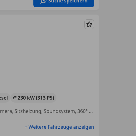
Suche speichern
Merken
esel
230 kW (313 PS)
Sportpaket, Head-up display, Sommerreifen, Einparkhilfe Rückfahrkamera, Sitzheizung, Soundsystem, 360° Kamera, Apple CarPlay
+ Weitere Fahrzeuge anzeigen