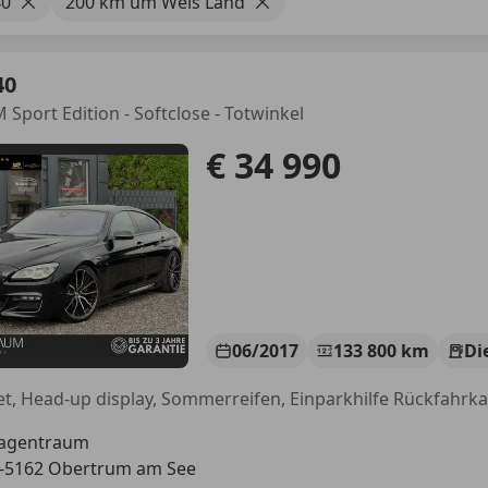
0
200 km um Wels Land
40
 Sport Edition - Softclose - Totwinkel
€ 34 990
06/2017
133 800 km
Di
agentraum
-5162 Obertrum am See