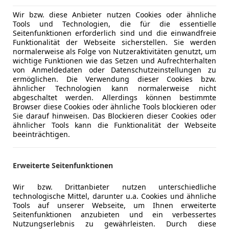
Wir bzw. diese Anbieter nutzen Cookies oder ähnliche
Tools und Technologien, die für die essentielle
Seitenfunktionen erforderlich sind und die einwandfreie
08/2022
100 000 km
Di
Funktionalität der Webseite sicherstellen. Sie werden
normalerweise als Folge von Nutzeraktivitäten genutzt, um
wichtige Funktionen wie das Setzen und Aufrechterhalten
von Anmeldedaten oder Datenschutzeinstellungen zu
ermöglichen. Die Verwendung dieser Cookies bzw.
L-Cars GmbH
ähnlicher Technologien kann normalerweise nicht
-3361 Aschbach Markt
abgeschaltet werden. Allerdings können bestimmte
Browser diese Cookies oder ähnliche Tools blockieren oder
Sie darauf hinweisen. Das Blockieren dieser Cookies oder
ähnlicher Tools kann die Funktionalität der Webseite
40
beeinträchtigen.
n Coupé Aut.
€ 39 000
Erweiterte Seitenfunktionen
Wir bzw. Drittanbieter nutzen unterschiedliche
technologische Mittel, darunter u.a. Cookies und ähnliche
Tools auf unserer Webseite, um Ihnen erweiterte
Seitenfunktionen anzubieten und ein verbessertes
Nutzungserlebnis zu gewährleisten. Durch diese