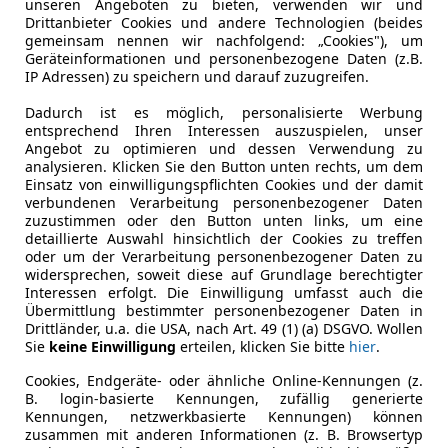
unseren Angeboten zu bieten, verwenden wir und
40
Drittanbieter Cookies und andere Technologien (beides
gemeinsam nennen wir nachfolgend: „Cookies"), um
 Aut. | SEHR GUTE AUSSTATTUNG |
Geräteinformationen und personenbezogene Daten (z.B.
IP Adressen) zu speichern und darauf zuzugreifen.
€ 24 880
Dadurch ist es möglich, personalisierte Werbung
entsprechend Ihren Interessen auszuspielen, unser
Angebot zu optimieren und dessen Verwendung zu
analysieren. Klicken Sie den Button unten rechts, um dem
Einsatz von einwilligungspflichten Cookies und der damit
verbundenen Verarbeitung personenbezogener Daten
zuzustimmen oder den Button unten links, um eine
detaillierte Auswahl hinsichtlich der Cookies zu treffen
oder um der Verarbeitung personenbezogener Daten zu
04/2014
172 990 km
Di
widersprechen, soweit diese auf Grundlage berechtigter
Interessen erfolgt. Die Einwilligung umfasst auch die
Übermittlung bestimmter personenbezogener Daten in
Drittländer, u.a. die USA, nach Art. 49 (1) (a) DSGVO. Wollen
Sie
keine Einwilligung
erteilen, klicken Sie bitte
hier
.
CT Autohandel GmbH
-1210 Wien
Cookies, Endgeräte- oder ähnliche Online-Kennungen (z.
B. login-basierte Kennungen, zufällig generierte
Kennungen, netzwerkbasierte Kennungen) können
zusammen mit anderen Informationen (z. B. Browsertyp