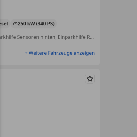
esel
250 kW (340 PS)
Sportpaket, Alarmanlage, Head-up display, Regensensor, Allrad, Einparkhilfe Sensoren hinten, Einparkhilfe Rückfahrkamera, Soundsystem
+ Weitere Fahrzeuge anzeigen
Merken