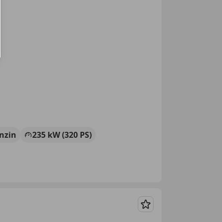
nzin
235 kW (320 PS)
Merken