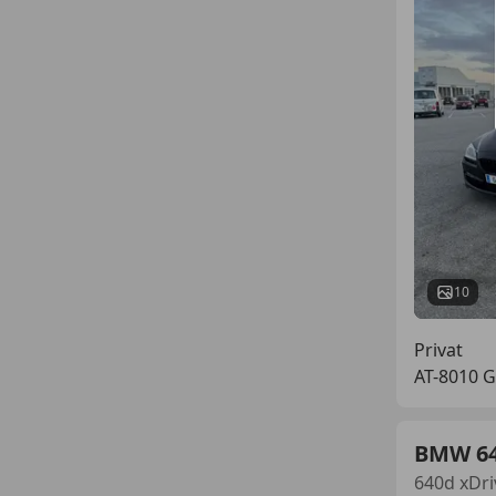
10
Privat
AT-8010 G
BMW 6
640d xDri