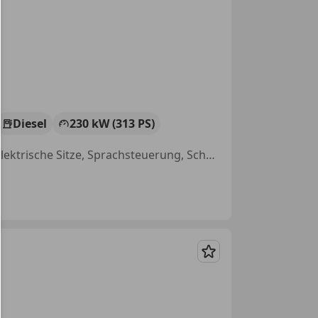
Diesel
230 kW (313 PS)
Start/Stop-Automatik, Lordosenstütze, Sportpaket, Panoramadach, Elektrische Sitze, Sprachsteuerung, Schaltwippen, Alarmanlage
Merken