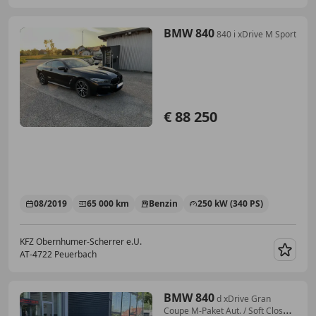
BMW 840
840 i xDrive M Sport
€ 88 250
08/2019
65 000 km
Benzin
250 kW (340 PS)
KFZ Obernhumer-Scherrer e.U.
AT-4722 Peuerbach
Merk
BMW 840
d xDrive Gran
Coupe M-Paket Aut. / Soft Close