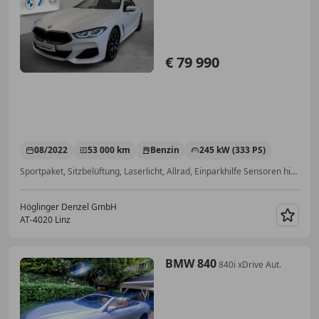
€ 79 990
08/2022
53 000 km
Benzin
245 kW (333 PS)
Sportpaket, Sitzbelüftung, Laserlicht, Allrad, Einparkhilfe Sensoren hinten, Alarmanlage, Klimaautomatik, MP3
Höglinger Denzel GmbH
AT-4020 Linz
Merk
BMW 840
840i xDrive Aut.