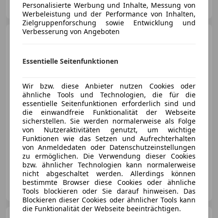
Personalisierte Werbung und Inhalte, Messung von
AT-4600 Wels
Merk
Werbeleistung und der Performance von Inhalten,
Zielgruppenforschung sowie Entwicklung und
Verbesserung von Angeboten
BMW 840
BMW 840d xDrive
Gran Coupe 48 V Aut.
Essentielle Seitenfunktionen
Wir bzw. diese Anbieter nutzen Cookies oder
€ 69 900
ähnliche Tools und Technologien, die für die
essentielle Seitenfunktionen erforderlich sind und
die einwandfreie Funktionalität der Webseite
sicherstellen. Sie werden normalerweise als Folge
von Nutzeraktivitäten genutzt, um wichtige
Funktionen wie das Setzen und Aufrechterhalten
von Anmeldedaten oder Datenschutzeinstellungen
09/2023
76 500 km
Diesel
250 kW (340 PS)
zu ermöglichen. Die Verwendung dieser Cookies
bzw. ähnlicher Technologien kann normalerweise
nicht abgeschaltet werden. Allerdings können
Fritz Pichler GmbH
bestimmte Browser diese Cookies oder ähnliche
AT-4221 Steyregg
Merk
Tools blockieren oder Sie darauf hinweisen. Das
Blockieren dieser Cookies oder ähnlicher Tools kann
die Funktionalität der Webseite beeinträchtigen.