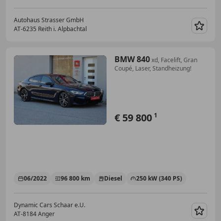
Autohaus Strasser GmbH
AT-6235 Reith i. Alpbachtal
Merk
BMW 840
xd, Facelift, Gran
Coupé, Laser, Standheizung!
€ 59 800
1
06/2022
96 800 km
Diesel
250 kW (340 PS)
Dynamic Cars Schaar e.U.
AT-8184 Anger
Merk