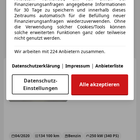
Finanzierungsanfragen angegebene Informationen
für 30 Tage zu speichern und innerhalb dieses
Zeitraums automatisch für die Befüllung neuer
Finanzierungsanfragen wiederzuverwenden. Ohne
die Verwendung solcher Cookies/Tools können
solche erweiterten Funktionen ganz oder teilweise
nicht genutzt werden.
Wir arbeiten mit 224 Anbietern zusammen.
BMW 840
|
|
Datenschutzerklärung
Impressum
Anbieterliste
BMW 840i xDrive
Aut.
Datenschutz-
Alle akzeptieren
Einstellungen
€ 57 990
04/2020
134 100 km
Benzin
250 kW (340 PS)