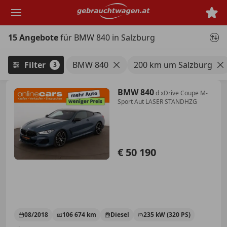
Zum
Hauptinhalt
springen
15 Angebote
für BMW 840 in Salzburg
Filter
BMW 840
200 km um Salzburg
3
BMW 840
d xDrive Coupe M-
Sport Aut LASER STANDHZG
€ 50 190
08/2018
106 674 km
Diesel
235 kW (320 PS)