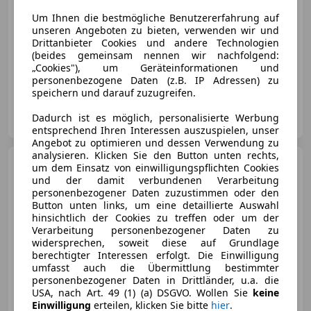
Um Ihnen die bestmögliche Benutzererfahrung auf
unseren Angeboten zu bieten, verwenden wir und
Drittanbieter Cookies und andere Technologien
(beides gemeinsam nennen wir nachfolgend:
„Cookies"), um Geräteinformationen und
12/2019
114 000 km
Diesel
235 kW (320 PS)
personenbezogene Daten (z.B. IP Adressen) zu
speichern und darauf zuzugreifen.
Privat
Dadurch ist es möglich, personalisierte Werbung
AT-6460 Imst
Merk
entsprechend Ihren Interessen auszuspielen, unser
Angebot zu optimieren und dessen Verwendung zu
analysieren. Klicken Sie den Button unten rechts,
BMW 840
BMW 8er-Reihe
um dem Einsatz von einwilligungspflichten Cookies
840d xDrive Gran Coupe Aut.
und der damit verbundenen Verarbeitung
Sportwag
personenbezogener Daten zuzustimmen oder den
Button unten links, um eine detaillierte Auswahl
hinsichtlich der Cookies zu treffen oder um der
Verarbeitung personenbezogener Daten zu
€ 57 000
widersprechen, soweit diese auf Grundlage
berechtigter Interessen erfolgt. Die Einwilligung
umfasst auch die Übermittlung bestimmter
personenbezogener Daten in Drittländer, u.a. die
USA, nach Art. 49 (1) (a) DSGVO. Wollen Sie
keine
Einwilligung
erteilen, klicken Sie bitte
hier
.