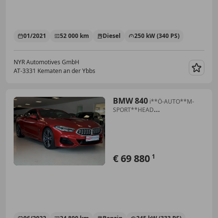
01/2021
52 000 km
Diesel
250 kW (340 PS)
NYR Automotives GmbH
AT-3331 Kematen an der Ybbs
Merk
BMW 840
i**Ö-AUTO**M-
SPORT**HEAD
UP**SOFTCLOSE**H&K*
€ 69 880
1