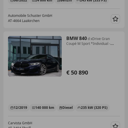
06/2022
24 800 km
Benzin
245 kW (333 PS)
Automobile Schuster GmbH
AT-4664 Laakirchen
Merk
BMW 840
d xDrive Gran
Coupé M Sport *Individual -
Laserl
€ 50 890
12/2019
140 000 km
Diesel
235 kW (320 PS)
Carvista GmbH