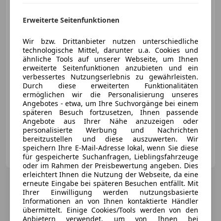
BMW 840
i Cabrio AT
Erweiterte Seitenfunktionen
Wir bzw. Drittanbieter nutzen unterschiedliche
technologische Mittel, darunter u.a. Cookies und
€ 67 970
ähnliche Tools auf unserer Webseite, um Ihnen
erweiterte Seitenfunktionen anzubieten und ein
verbessertes Nutzungserlebnis zu gewährleisten.
Durch diese erweiterten Funktionalitäten
ermöglichen wir die Personalisierung unseres
Angebotes - etwa, um Ihre Suchvorgänge bei einem
späteren Besuch fortzusetzen, Ihnen passende
12/2020
58 000 km
Benzin
245 kW (333 PS)
Angebote aus Ihrer Nähe anzuzeigen oder
personalisierte Werbung und Nachrichten
bereitzustellen und diese auszuwerten. Wir
Automobile Schuster GmbH
speichern Ihre E-Mail-Adresse lokal, wenn Sie diese
AT-4664 Laakirchen
für gespeicherte Suchanfragen, Lieblingsfahrzeuge
Merk
oder im Rahmen der Preisbewertung angeben. Dies
erleichtert Ihnen die Nutzung der Webseite, da eine
erneute Eingabe bei späteren Besuchen entfällt. Mit
Ihrer Einwilligung werden nutzungsbasierte
Informationen an von Ihnen kontaktierte Händler
übermittelt. Einige Cookies/Tools werden von den
Anbietern verwendet, um von Ihnen bei