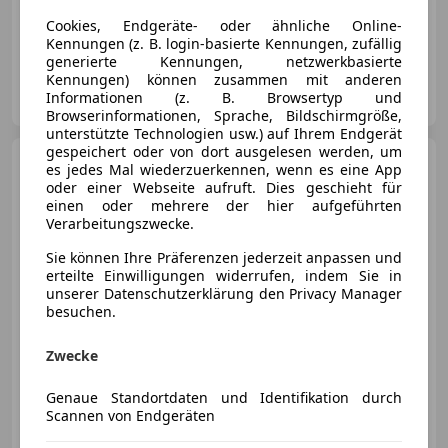
Cookies, Endgeräte- oder ähnliche Online-
06/2020
109 000 km
Diesel
235 kW (320 PS)
Kennungen (z. B. login-basierte Kennungen, zufällig
generierte Kennungen, netzwerkbasierte
Kennungen) können zusammen mit anderen
Privat
Informationen (z. B. Browsertyp und
AT-8073 Feldkirchen bei Graz
Merk
Browserinformationen, Sprache, Bildschirmgröße,
unterstützte Technologien usw.) auf Ihrem Endgerät
gespeichert oder von dort ausgelesen werden, um
BMW 840
d xDrive *M-
es jedes Mal wiederzuerkennen, wenn es eine App
Paket/Soft-
oder einer Webseite aufruft. Dies geschieht für
Close/Integrallenkung/HUD/Memorysit
einen oder mehrere der hier aufgeführten
LED*
Verarbeitungszwecke.
Sie können Ihre Präferenzen jederzeit anpassen und
€ 54 980
erteilte Einwilligungen widerrufen, indem Sie in
unserer Datenschutzerklärung den Privacy Manager
besuchen.
Zwecke
05/2021
115 000 km
Diesel
250 kW (340 PS)
Genaue Standortdaten und Identifikation durch
Scannen von Endgeräten
Hans Geyrhofer & Sohn Ges.m.b.H.