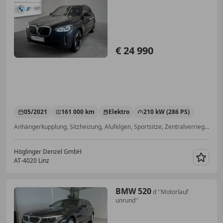
€ 24 990
05/2021
161 000 km
Elektro
210 kW (286 PS)
Anhängerkupplung, Sitzheizung, Alufelgen, Sportsitze, Zentralverriegelung, Tempomat, Volldigitales Kombiinstrument, Fahrerairbag
Höglinger Denzel GmbH
AT-4020 Linz
Merk
BMW 520
d ''Motorlauf
unrund''