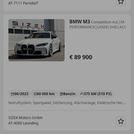
AT-7111 Parndorf
Merk
BMW M3
Competition Aut.|M-
PERFORMANCE|LASER|SHD|ACC
€ 89 900
06/2023
60 000 km
Benzin
375 kW (510 PS)
Notrufsystem, Sportpaket, Sitzheizung, Alarmanlage, Elektrische Heckklappe, Elektrische Sitze, Abstandstempomat, Schlüssellose Zentralverriegelung
SIZEK Motors GmbH
AT-4060 Leonding
Merk