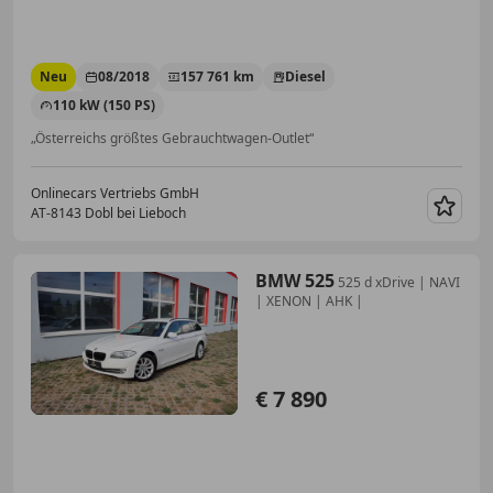
Neu
08/2018
157 761 km
Diesel
110 kW (150 PS)
„Österreichs größtes Gebrauchtwagen-Outlet“
Onlinecars Vertriebs GmbH
AT-8143 Dobl bei Lieboch
Merk
BMW 525
525 d xDrive | NAVI
| XENON | AHK |
€ 7 890