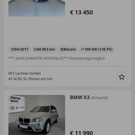
€ 13 450
04/2017
60 863 km
Benzin
100 kW (136 PS)
**1 JAHR GARANTIE KOSTENLOS** Finanzierung möglich
KFZ Lechner GmbH
AT-4782 St. Florian am Inn
Merk
BMW X3
xDrive20d
€ 11 990