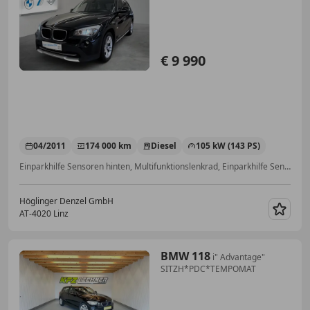
€ 9 990
04/2011
174 000 km
Diesel
105 kW (143 PS)
Einparkhilfe Sensoren hinten, Multifunktionslenkrad, Einparkhilfe Sensoren vorne, Sportsitze, Allrad, Xenonscheinwerfer, Alufelgen, Fahrerairbag
Höglinger Denzel GmbH
AT-4020 Linz
Merk
BMW 118
i" Advantage"
SITZH*PDC*TEMPOMAT