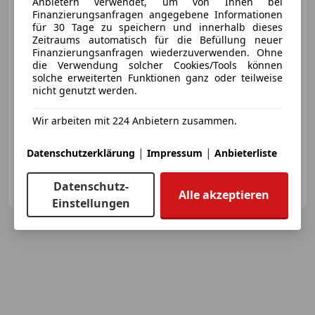
Anbietern verwendet, um von Ihnen bei
Finanzierungsanfragen angegebene Informationen
für 30 Tage zu speichern und innerhalb dieses
€ 6 790
Zeitraums automatisch für die Befüllung neuer
Finanzierungsanfragen wiederzuverwenden. Ohne
die Verwendung solcher Cookies/Tools können
solche erweiterten Funktionen ganz oder teilweise
nicht genutzt werden.
Wir arbeiten mit 224 Anbietern zusammen.
12/2010
244 000 km
Diesel
150 kW (204 PS)
Isofix, Freisprecheinrichtung, Xenonscheinwerfer, Alufelgen, Bluetooth, Armlehne, Einparkhilfe Sensoren hinten, Seitenairbag
|
|
Datenschutzerklärung
Impressum
Anbieterliste
Car Trade Center e. U.
Datenschutz-
AT-4690 Oberndorf bei Schwanenstadt
Merk
Alle akzeptieren
Einstellungen