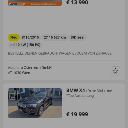
€ 13 990
Neu
10/2016
116 627 km
Diesel
110 kW (150 PS)
BESTELLE DEINEN GEBRAUCHTWAGEN BEQUEM VON ZUHAUSE
Autohero Österreich GmbH
AT-1030 Wien
Merk
BMW X4
xDrive 30d xLine
''Top Ausstattung''
€ 19 999