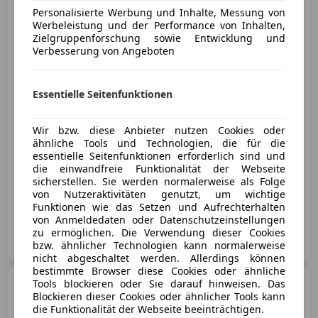
d Gran Tourer
Personalisierte Werbung und Inhalte, Messung von
Advantage Aut. *7-Sitzer, LED,
Werbeleistung und der Performance von Inhalten,
AMBI*
Zielgruppenforschung sowie Entwicklung und
Verbesserung von Angeboten
€ 20 990
1
Essentielle Seitenfunktionen
Wir bzw. diese Anbieter nutzen Cookies oder
ähnliche Tools und Technologien, die für die
essentielle Seitenfunktionen erforderlich sind und
die einwandfreie Funktionalität der Webseite
09/2022
61 000 km
Diesel
85 kW (116 PS)
sicherstellen. Sie werden normalerweise als Folge
Sorgfältig geprüfter Gebrauchtwagen aus 1. Hand!
von Nutzeraktivitäten genutzt, um wichtige
Funktionen wie das Setzen und Aufrechterhalten
von Anmeldedaten oder Datenschutzeinstellungen
your-Car.at
zu ermöglichen. Die Verwendung dieser Cookies
AT-4060 Leonding
Merk
bzw. ähnlicher Technologien kann normalerweise
nicht abgeschaltet werden. Allerdings können
bestimmte Browser diese Cookies oder ähnliche
BMW X2
Tools blockieren oder Sie darauf hinweisen. Das
sDrive18i
Blockieren dieser Cookies oder ähnlicher Tools kann
die Funktionalität der Webseite beeinträchtigen.