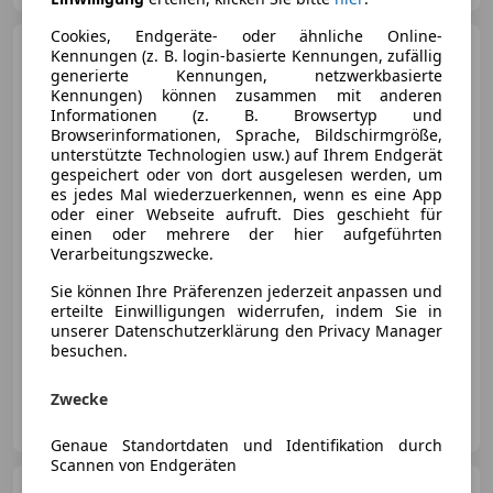
Cookies, Endgeräte- oder ähnliche Online-
BMW X1
xDrive18d M-Paket
Kennungen (z. B. login-basierte Kennungen, zufällig
Aut.
generierte Kennungen, netzwerkbasierte
Kennungen) können zusammen mit anderen
Informationen (z. B. Browsertyp und
Browserinformationen, Sprache, Bildschirmgröße,
unterstützte Technologien usw.) auf Ihrem Endgerät
gespeichert oder von dort ausgelesen werden, um
€ 11 490
es jedes Mal wiederzuerkennen, wenn es eine App
oder einer Webseite aufruft. Dies geschieht für
einen oder mehrere der hier aufgeführten
Verarbeitungszwecke.
Sie können Ihre Präferenzen jederzeit anpassen und
erteilte Einwilligungen widerrufen, indem Sie in
11/2015
206 700 km
Diesel
105 kW (143 PS)
unserer Datenschutzerklärung den Privacy Manager
Zustandsbericht auf www.kfzsitz.at - Sicher kaufen
besuchen.
Zwecke
Sitz KFZ- Handels GmbH
AT-4053 Haid
Merk
Genaue Standortdaten und Identifikation durch
Scannen von Endgeräten
BMW 216