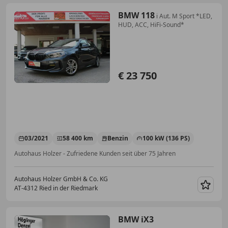
BMW 118
i Aut. M Sport *LED,
HUD, ACC, HiFi-Sound*
€ 23 750
03/2021
58 400 km
Benzin
100 kW (136 PS)
Autohaus Holzer - Zufriedene Kunden seit über 75 Jahren
Autohaus Holzer GmbH & Co. KG
AT-4312 Ried in der Riedmark
Merk
BMW iX3