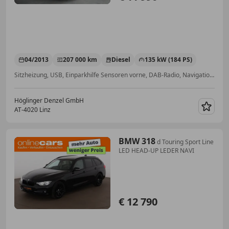
04/2013
207 000 km
Diesel
135 kW (184 PS)
Sitzheizung, USB, Einparkhilfe Sensoren vorne, DAB-Radio, Navigationssystem, ABS, Isofix, Alufelgen
Höglinger Denzel GmbH
AT-4020 Linz
Merk
BMW 318
d Touring Sport Line
LED HEAD-UP LEDER NAVI
€ 12 790