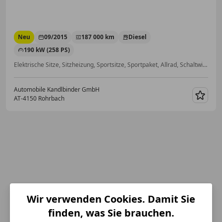
Neu
09/2015
187 000 km
Diesel
190 kW (258 PS)
Elektrische Sitze, Sitzheizung, Sportsitze, Sportpaket, Allrad, Schaltwippen, Scheckheftgepflegt, Tagfahrlicht
Automobile Kandlbinder GmbH
AT-4150 Rohrbach
Merk
Wir verwenden Cookies. Damit Sie
finden, was Sie brauchen.