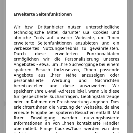
Erweiterte Seitenfunktionen
€ 21 990,-
€ 19 990
Wir bzw. Drittanbieter nutzen unterschiedliche
technologische Mittel, darunter u.a. Cookies und
ähnliche Tools auf unserer Webseite, um Ihnen
erweiterte Seitenfunktionen anzubieten und ein
verbessertes Nutzungserlebnis zu gewährleisten.
Durch diese erweiterten Funktionalitäten
Reduziert
08/2018
91 000 km
Benzin
ermöglichen wir die Personalisierung unseres
Angebotes - etwa, um Ihre Suchvorgänge bei einem
103 kW (140 PS)
späteren Besuch fortzusetzen, Ihnen passende
Sportsitze, Volldigitales Kombiinstrument, Fahrerairbag, Sitzheizung, Isofix, Navigationssystem, Einparkhilfe Rückfahrkamera, Verkehrszeichenerkennung
Angebote aus Ihrer Nähe anzuzeigen oder
personalisierte Werbung und Nachrichten
bereitzustellen und diese auszuwerten. Wir
Höglinger Denzel GmbH
speichern Ihre E-Mail-Adresse lokal, wenn Sie diese
AT-4020 Linz
Merk
für gespeicherte Suchanfragen, Lieblingsfahrzeuge
oder im Rahmen der Preisbewertung angeben. Dies
erleichtert Ihnen die Nutzung der Webseite, da eine
BMW X1
erneute Eingabe bei späteren Besuchen entfällt. Mit
X1 xDrive23d Aut.
Ihrer Einwilligung werden nutzungsbasierte
Informationen an von Ihnen kontaktierte Händler
übermittelt. Einige Cookies/Tools werden von den