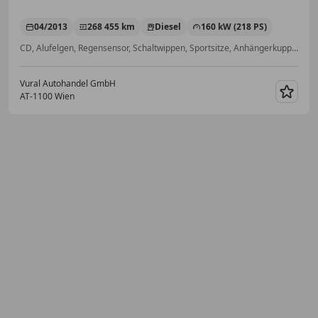
04/2013
268 455 km
Diesel
160 kW (218 PS)
CD, Alufelgen, Regensensor, Schaltwippen, Sportsitze, Anhängerkupplung, Head-up display, Schlüssellose Zentralverriegelung
Vural Autohandel GmbH
AT-1100 Wien
Merk