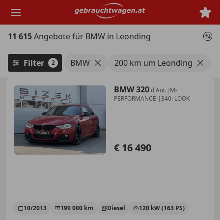
Zum
Hauptinhalt
springen
11 615
Angebote für BMW in Leonding
Filter
BMW
200 km um Leonding
2
BMW 320
d Aut.|M-
PERFORMANCE |340i LOOK
€ 16 490
10/2013
199 000 km
Diesel
120 kW (163 PS)