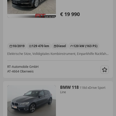
€ 19 990
10/2019
129 470 km
Diesel
120 kW (163 PS)
Elektrische Sitze, Volldigitales Kombiinstrument, Einparkhilfe Rückfahrkamera, Beifahrerairbag, Fahrerairbag, 2-Zonen-Klimaautomatik, Notbremsassistent, Sitzheizung
RT-Automobile GmbH
AT-4664 Oberweis
Merk
BMW 118
118d xDrive Sport
Line