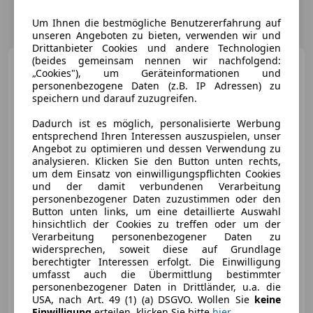
Um Ihnen die bestmögliche Benutzererfahrung auf
unseren Angeboten zu bieten, verwenden wir und
Drittanbieter Cookies und andere Technologien
(beides gemeinsam nennen wir nachfolgend:
BMW 318
i Touring Aut. |
„Cookies"), um Geräteinformationen und
SPORTSITZE
personenbezogene Daten (z.B. IP Adressen) zu
speichern und darauf zuzugreifen.
Dadurch ist es möglich, personalisierte Werbung
entsprechend Ihren Interessen auszuspielen, unser
€ 26 490
1
Angebot zu optimieren und dessen Verwendung zu
analysieren. Klicken Sie den Button unten rechts,
um dem Einsatz von einwilligungspflichten Cookies
und der damit verbundenen Verarbeitung
personenbezogener Daten zuzustimmen oder den
Button unten links, um eine detaillierte Auswahl
hinsichtlich der Cookies zu treffen oder um der
07/2023
89 300 km
Benzin
115 kW (156 PS)
Verarbeitung personenbezogener Daten zu
widersprechen, soweit diese auf Grundlage
Zustandsbericht auf www.kfzsitz.at - Sicher kaufen
berechtigter Interessen erfolgt. Die Einwilligung
umfasst auch die Übermittlung bestimmter
personenbezogener Daten in Drittländer, u.a. die
Sitz KFZ- Handels GmbH
USA, nach Art. 49 (1) (a) DSGVO. Wollen Sie
keine
AT-4053 Haid
Merk
Einwilligung
erteilen, klicken Sie bitte
hier
.