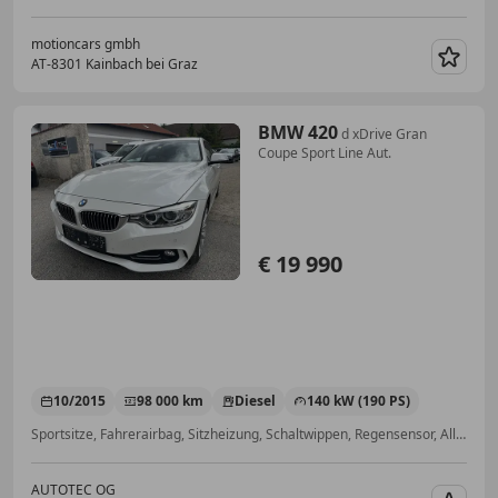
motioncars gmbh
AT-8301 Kainbach bei Graz
Merk
BMW 420
d xDrive Gran
Coupe Sport Line Aut.
€ 19 990
10/2015
98 000 km
Diesel
140 kW (190 PS)
Sportsitze, Fahrerairbag, Sitzheizung, Schaltwippen, Regensensor, Allrad, Einparkhilfe Sensoren hinten, Xenonscheinwerfer
AUTOTEC OG