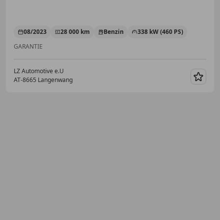
08/2023
28 000 km
Benzin
338 kW (460 PS)
GARANTIE
LZ Automotive e.U
AT-8665 Langenwang
Merk