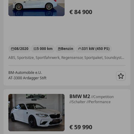
€ 84 900
08/2020
5 000 km
Benzin
331 kW (450 PS)
ABS, Sportsitze, Sportfahrwerk, Regensensor, Sportpaket, Soundsystem, Scheckheftgepflegt, Volldigitales Kombiinstrument
BM-Automobile e.U.
AT-3300 Ardagger Stift
Merk
BMW M2
//Competition
//Schalter //Performance
€ 59 990