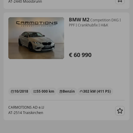
AT-2440 Moosbrunn
Merk
BMW M2
Competition DKG I
PPF I Crankhubfix I H&K
€ 60 990
10/2018
55 000 km
Benzin
302 kW (411 PS)
CARMOTIONS AD e.U
AT-2514 Traiskirchen
Merk