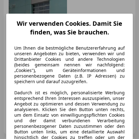
Wir verwenden Cookies. Damit Sie
finden, was Sie brauchen.
Um Ihnen die bestmögliche Benutzererfahrung auf
unseren Angeboten zu bieten, verwenden wir und
Drittanbieter Cookies und andere Technologien
€ 41 500
(beides gemeinsam nennen wir nachfolgend:
„Cookies"), um Geräteinformationen und
personenbezogene Daten (z.B. IP Adressen) zu
speichern und darauf zuzugreifen.
Dadurch ist es möglich, personalisierte Werbung
entsprechend Ihren Interessen auszuspielen, unser
12/2016
111 430 km
Benzin
272 kW (370 PS)
Angebot zu optimieren und dessen Verwendung zu
analysieren. Klicken Sie den Button unten rechts,
um dem Einsatz von einwilligungspflichten Cookies
Privat
und der damit verbundenen Verarbeitung
AT-2483 Ebreichsdorf
personenbezogener Daten zuzustimmen oder den
Merk
Button unten links, um eine detaillierte Auswahl
hinsichtlich der Cookies zu treffen oder um der