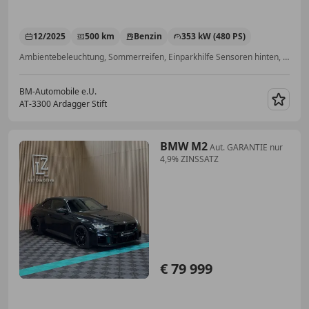
12/2025
500 km
Benzin
353 kW (480 PS)
Ambientebeleuchtung, Sommerreifen, Einparkhilfe Sensoren hinten, Soundsystem, Head-up display, Sportpaket, Spoiler, Sprachsteuerung
BM-Automobile e.U.
AT-3300 Ardagger Stift
Merk
BMW M2
Aut. GARANTIE nur
4,9% ZINSSATZ
€ 79 999