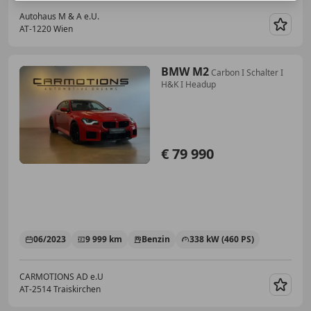
Autohaus M & A e.U.
AT-1220 Wien
Merk
BMW M2
Carbon I Schalter I
H&K I Headup
€ 79 990
06/2023
9 999 km
Benzin
338 kW (460 PS)
CARMOTIONS AD e.U
AT-2514 Traiskirchen
Merk