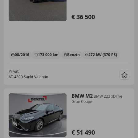
€ 36 500
08/2016
173 000 km
Benzin
272 kW (370 PS)
Privat
AT-4300 Sankt Valentin
Merk
BMW M2
BMW 223 xDrive
Gran Coupe
€ 51 490