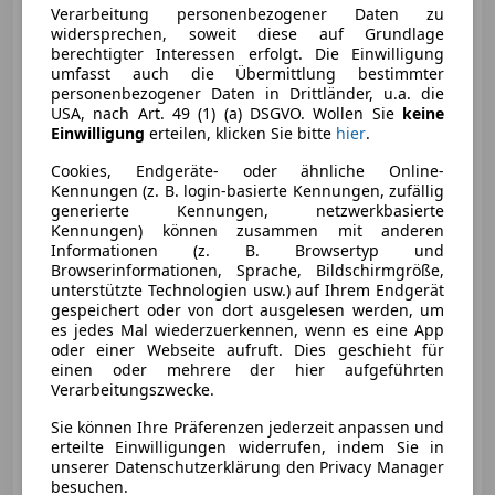
Verarbeitung personenbezogener Daten zu
BMW M2
Competition DKG
widersprechen, soweit diese auf Grundlage
Coupé Aut
berechtigter Interessen erfolgt. Die Einwilligung
umfasst auch die Übermittlung bestimmter
personenbezogener Daten in Drittländer, u.a. die
USA, nach Art. 49 (1) (a) DSGVO. Wollen Sie
keine
Einwilligung
erteilen, klicken Sie bitte
hier
.
Cookies, Endgeräte- oder ähnliche Online-
Kennungen (z. B. login-basierte Kennungen, zufällig
generierte Kennungen, netzwerkbasierte
Kennungen) können zusammen mit anderen
Informationen (z. B. Browsertyp und
€ 64 000
Browserinformationen, Sprache, Bildschirmgröße,
unterstützte Technologien usw.) auf Ihrem Endgerät
gespeichert oder von dort ausgelesen werden, um
es jedes Mal wiederzuerkennen, wenn es eine App
oder einer Webseite aufruft. Dies geschieht für
einen oder mehrere der hier aufgeführten
Verarbeitungszwecke.
04/2019
21 000 km
Benzin
302 kW (411 PS)
Sie können Ihre Präferenzen jederzeit anpassen und
erteilte Einwilligungen widerrufen, indem Sie in
unserer Datenschutzerklärung den Privacy Manager
Privat
besuchen.
AT-3430 Tulln an der Donau
Merk