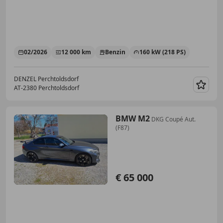
02/2026
12 000 km
Benzin
160 kW (218 PS)
DENZEL Perchtoldsdorf
AT-2380 Perchtoldsdorf
Merk
BMW M2
DKG Coupé Aut.
(F87)
€ 65 000