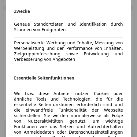
Zwecke
BMW M2
35 xDrive Gran
Coupe
Genaue Standortdaten und Identifikation durch
Scannen von Endgeräten
Personalisierte Werbung und Inhalte, Messung von
Werbeleistung und der Performance von Inhalten,
€ 52 590
Zielgruppenforschung sowie Entwicklung und
Verbesserung von Angeboten
Essentielle Seitenfunktionen
04/2026
12 003 km
Benzin
221 kW (300 PS)
Wir bzw. diese Anbieter nutzen Cookies oder
ähnliche Tools und Technologien, die für die
essentielle Seitenfunktionen erforderlich sind und
DENZEL Wien Oberlaa
die einwandfreie Funktionalität der Webseite
AT-1100 Wien
Merk
sicherstellen. Sie werden normalerweise als Folge
von Nutzeraktivitäten genutzt, um wichtige
Funktionen wie das Setzen und Aufrechterhalten
von Anmeldedaten oder Datenschutzeinstellungen