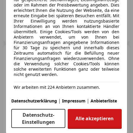
oder im Rahmen der Preisbewertung angeben. Dies
erleichtert Ihnen die Nutzung der Webseite, da eine
05/2018
80 000 km
Benzin
272 kW (370 PS)
erneute Eingabe bei späteren Besuchen entfällt. Mit
Ihrer Einwilligung werden nutzungsbasierte
Informationen an von Ihnen kontaktierte Händler
Autopark Donaufeld GmbH
übermittelt. Einige Cookies/Tools werden von den
AT-1210 Wien
Merk
Anbietern verwendet, um von Ihnen bei
Finanzierungsanfragen angegebene Informationen
für 30 Tage zu speichern und innerhalb dieses
BMW M2
M2 Coupé
Zeitraums automatisch für die Befüllung neuer
Aut./2.926km/Neuw./Milltek/PPF/NP
Finanzierungsanfragen wiederzuverwenden. Ohne
115.000
die Verwendung solcher Cookies/Tools können
solche erweiterten Funktionen ganz oder teilweise
nicht genutzt werden.
€ 94 800
Wir arbeiten mit 224 Anbietern zusammen.
|
|
Datenschutzerklärung
Impressum
Anbieterliste
Datenschutz-
Alle akzeptieren
Einstellungen
03/2026
2 926 km
Benzin
353 kW (480 PS)