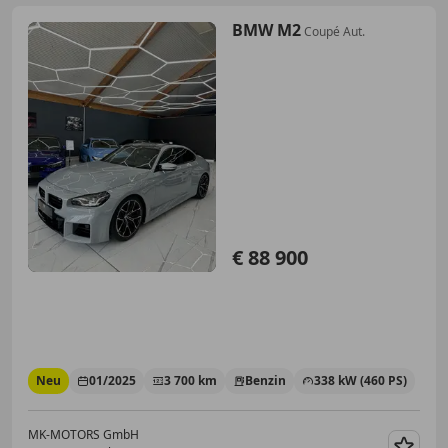
BMW M2
Coupé Aut.
€ 88 900
Neu
01/2025
3 700 km
Benzin
338 kW (460 PS)
MK-MOTORS GmbH