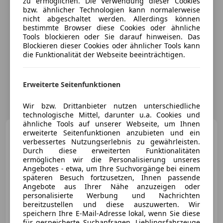
zu ermöglichen. Die Verwendung dieser Cookies
bzw. ähnlicher Technologien kann normalerweise
nicht abgeschaltet werden. Allerdings können
bestimmte Browser diese Cookies oder ähnliche
Tools blockieren oder Sie darauf hinweisen. Das
Blockieren dieser Cookies oder ähnlicher Tools kann
die Funktionalität der Webseite beeinträchtigen.
Erweiterte Seitenfunktionen
Wir bzw. Drittanbieter nutzen unterschiedliche
technologische Mittel, darunter u.a. Cookies und
ähnliche Tools auf unserer Webseite, um Ihnen
BMW M2
erweiterte Seitenfunktionen anzubieten und ein
Coupé DKG LCI
Facelift Pickerl von Landesregier...
verbessertes Nutzungserlebnis zu gewährleisten.
Durch diese erweiterten Funktionalitäten
ermöglichen wir die Personalisierung unseres
Angebotes - etwa, um Ihre Suchvorgänge bei einem
späteren Besuch fortzusetzen, Ihnen passende
€ 46 999
Angebote aus Ihrer Nähe anzuzeigen oder
personalisierte Werbung und Nachrichten
bereitzustellen und diese auszuwerten. Wir
speichern Ihre E-Mail-Adresse lokal, wenn Sie diese
für gespeicherte Suchanfragen, Lieblingsfahrzeuge