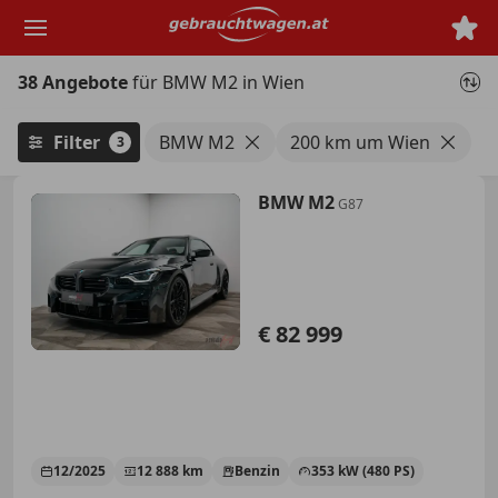
Zum
Hauptinhalt
springen
38 Angebote
für BMW M2 in Wien
Filter
BMW M2
200 km um Wien
3
BMW M2
G87
€ 82 999
12/2025
12 888 km
Benzin
353 kW (480 PS)