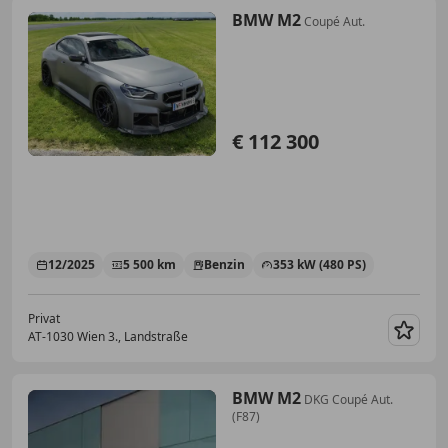
BMW M2
Coupé Aut.
€ 112 300
12/2025
5 500 km
Benzin
353 kW (480 PS)
Privat
AT-1030 Wien 3., Landstraße
Merk
BMW M2
DKG Coupé Aut.
(F87)