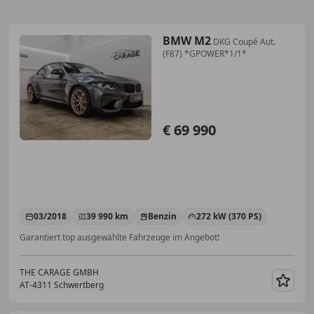
BMW M2
DKG Coupé Aut.
(F87) *GPOWER*1/1*
€ 69 990
03/2018
39 990 km
Benzin
272 kW (370 PS)
Garantiert top ausgewählte Fahrzeuge im Angebot!
THE CARAGE GMBH
AT-4311 Schwertberg
Merk