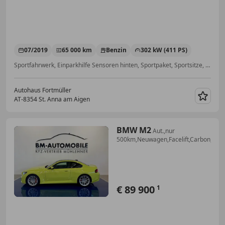
07/2019
65 000 km
Benzin
302 kW (411 PS)
Sportfahrwerk, Einparkhilfe Sensoren hinten, Sportpaket, Sportsitze, Scheckheftgepflegt, Spoiler, Tagfahrlicht, Seitenairbag
Autohaus Fortmüller
AT-8354 St. Anna am Aigen
Merk
BMW M2
Aut.,nur
500km,Neuwagen,Facelift,Carbon,H&
€ 89 900
1