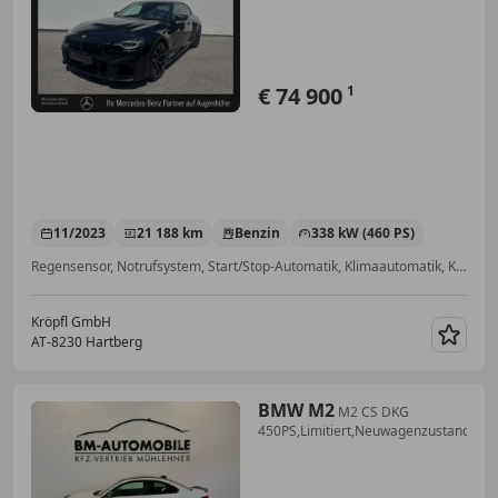
€ 74 900
1
11/2023
21 188 km
Benzin
338 kW (460 PS)
Regensensor, Notrufsystem, Start/Stop-Automatik, Klimaautomatik, Kopfairbag, Soundsystem, ABS, Musikstreaming integriert
Kröpfl GmbH
AT-8230 Hartberg
Merk
BMW M2
M2 CS DKG
450PS,Limitiert,Neuwagenzustand,Car