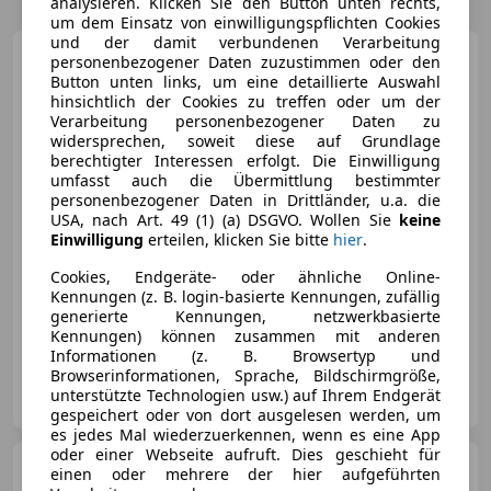
analysieren. Klicken Sie den Button unten rechts,
um dem Einsatz von einwilligungspflichten Cookies
und der damit verbundenen Verarbeitung
BMW M550
personenbezogener Daten zuzustimmen oder den
Button unten links, um eine detaillierte Auswahl
hinsichtlich der Cookies zu treffen oder um der
Verarbeitung personenbezogener Daten zu
widersprechen, soweit diese auf Grundlage
berechtigter Interessen erfolgt. Die Einwilligung
umfasst auch die Übermittlung bestimmter
€ 15 500
personenbezogener Daten in Drittländer, u.a. die
USA, nach Art. 49 (1) (a) DSGVO. Wollen Sie
keine
Einwilligung
erteilen, klicken Sie bitte
hier
.
Cookies, Endgeräte- oder ähnliche Online-
Kennungen (z. B. login-basierte Kennungen, zufällig
generierte Kennungen, netzwerkbasierte
08/2013
265 000 km
Diesel
280 kW (381 PS)
Kennungen) können zusammen mit anderen
Informationen (z. B. Browsertyp und
Browserinformationen, Sprache, Bildschirmgröße,
Privat
unterstützte Technologien usw.) auf Ihrem Endgerät
AT-4910 Ried im Innkreis
Merk
gespeichert oder von dort ausgelesen werden, um
es jedes Mal wiederzuerkennen, wenn es eine App
oder einer Webseite aufruft. Dies geschieht für
BMW M550
M550 i xDrive
einen oder mehrere der hier aufgeführten
*VOLLAUSSTATTUNG*