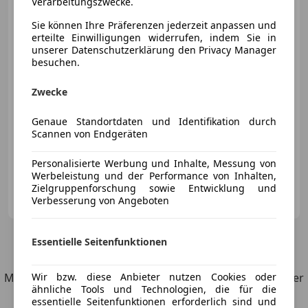
Verarbeitungszwecke.
Sie können Ihre Präferenzen jederzeit anpassen und
erteilte Einwilligungen widerrufen, indem Sie in
unserer Datenschutzerklärung den Privacy Manager
besuchen.
€ 55 490
Zwecke
Genaue Standortdaten und Identifikation durch
Scannen von Endgeräten
06/2021
113 000 km
Benzin
390 kW (530 PS)
Personalisierte Werbung und Inhalte, Messung von
Werbeleistung und der Performance von Inhalten,
Zielgruppenforschung sowie Entwicklung und
MEB Cars-Park Automobile GmbH
Verbesserung von Angeboten
AT-4614 Marchtrenk
Merk
Essentielle Seitenfunktionen
3
Angebote
für BMW M550
Möchtest du automatisch über neue Fahrzeuge zu deiner
Wir bzw. diese Anbieter nutzen Cookies oder
ähnliche Tools und Technologien, die für die
Suche informiert werden?
essentielle Seitenfunktionen erforderlich sind und