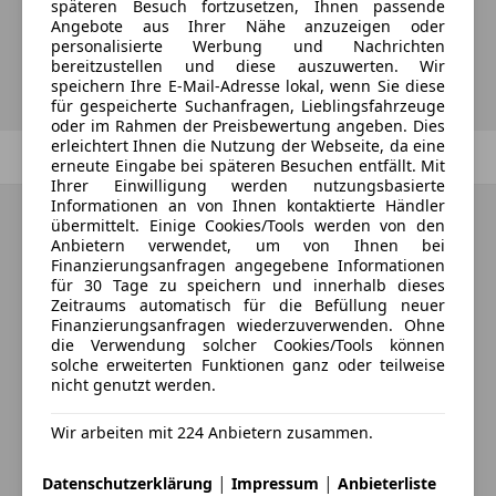
späteren Besuch fortzusetzen, Ihnen passende
Angebote aus Ihrer Nähe anzuzeigen oder
personalisierte Werbung und Nachrichten
Suche speichern
bereitzustellen und diese auszuwerten. Wir
speichern Ihre E-Mail-Adresse lokal, wenn Sie diese
für gespeicherte Suchanfragen, Lieblingsfahrzeuge
oder im Rahmen der Preisbewertung angeben. Dies
erleichtert Ihnen die Nutzung der Webseite, da eine
Zurück
1
/
1
Weiter
erneute Eingabe bei späteren Besuchen entfällt. Mit
Ihrer Einwilligung werden nutzungsbasierte
Informationen an von Ihnen kontaktierte Händler
übermittelt. Einige Cookies/Tools werden von den
Anbietern verwendet, um von Ihnen bei
Finanzierungsanfragen angegebene Informationen
für 30 Tage zu speichern und innerhalb dieses
Zeitraums automatisch für die Befüllung neuer
Finanzierungsanfragen wiederzuverwenden. Ohne
die Verwendung solcher Cookies/Tools können
solche erweiterten Funktionen ganz oder teilweise
nicht genutzt werden.
Wir arbeiten mit 224 Anbietern zusammen.
|
|
Datenschutzerklärung
Impressum
Anbieterliste