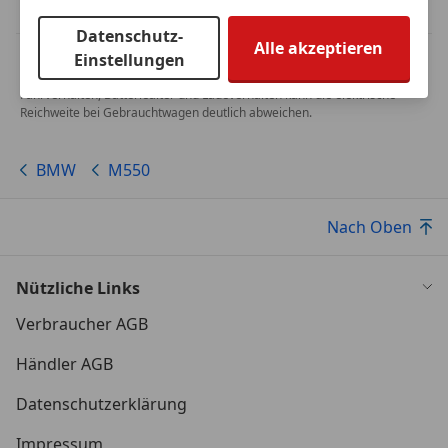
Datenschutz-
Alle akzeptieren
Einstellungen
MwSt. ausweisbar
Herstellerangabe für Neufahrzeuge. Je nach Kilometerstand,
Fahrverhalten, Batteriealter und Ladeverhalten kann die elektrische
Reichweite bei Gebrauchtwagen deutlich abweichen.
BMW
M550
Nach Oben
Nützliche Links
Verbraucher AGB
Händler AGB
Datenschutzerklärung
Impressum