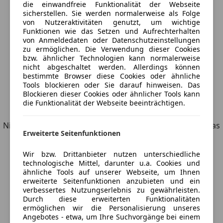
die einwandfreie Funktionalität der Webseite
sicherstellen. Sie werden normalerweise als Folge
Suche speichern
von Nutzeraktivitäten genutzt, um wichtige
Funktionen wie das Setzen und Aufrechterhalten
von Anmeldedaten oder Datenschutzeinstellungen
zu ermöglichen. Die Verwendung dieser Cookies
bzw. ähnlicher Technologien kann normalerweise
nicht abgeschaltet werden. Allerdings können
bestimmte Browser diese Cookies oder ähnliche
Tools blockieren oder Sie darauf hinweisen. Das
Blockieren dieser Cookies oder ähnlicher Tools kann
die Funktionalität der Webseite beeinträchtigen.
Entdecke ähnliche Fahrzeuge
Nicht ganz deine Suchkriterien, aber vielleicht genau, was
Erweiterte Seitenfunktionen
du suchst.
Wir bzw. Drittanbieter nutzen unterschiedliche
technologische Mittel, darunter u.a. Cookies und
ähnliche Tools auf unserer Webseite, um Ihnen
erweiterte Seitenfunktionen anzubieten und ein
Möchtest du automatisch über neue
verbessertes Nutzungserlebnis zu gewährleisten.
Fahrzeuge zu deiner Suche informiert
Durch diese erweiterten Funktionalitäten
ermöglichen wir die Personalisierung unseres
werden?
Angebotes - etwa, um Ihre Suchvorgänge bei einem