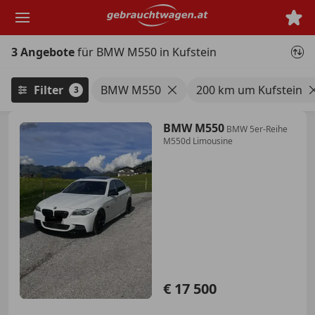
Zum
Hauptinhalt
springen
3 Angebote
für BMW M550 in Kufstein
Filter
BMW M550
200 km um Kufstein
3
BMW M550
BMW 5er-Reihe
M550d Limousine
€ 17 500