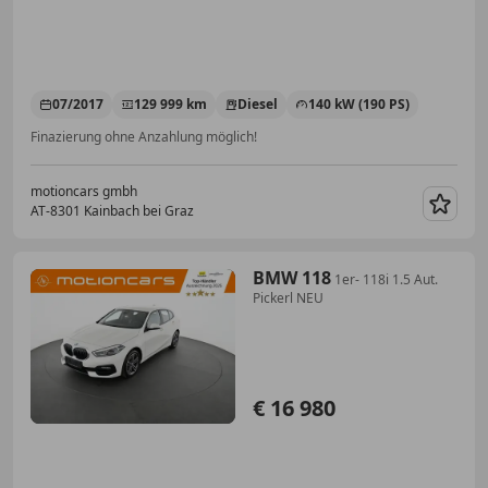
07/2017
129 999 km
Diesel
140 kW (190 PS)
Finazierung ohne Anzahlung möglich!
motioncars gmbh
AT-8301 Kainbach bei Graz
Merk
BMW 118
1er- 118i 1.5 Aut.
Pickerl NEU
€ 16 980