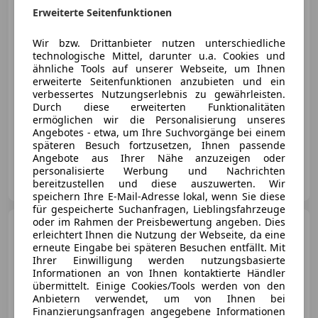
€ 19 999
Erweiterte Seitenfunktionen
Wir bzw. Drittanbieter nutzen unterschiedliche
technologische Mittel, darunter u.a. Cookies und
ähnliche Tools auf unserer Webseite, um Ihnen
erweiterte Seitenfunktionen anzubieten und ein
verbessertes Nutzungserlebnis zu gewährleisten.
Neu
09/2015
187 000 km
Diesel
Durch diese erweiterten Funktionalitäten
190 kW (258 PS)
ermöglichen wir die Personalisierung unseres
Angebotes - etwa, um Ihre Suchvorgänge bei einem
Elektrische Sitze, Sitzheizung, Sportsitze, Sportpaket, Allrad, Schaltwippen, Scheckheftgepflegt, Tagfahrlicht
späteren Besuch fortzusetzen, Ihnen passende
Angebote aus Ihrer Nähe anzuzeigen oder
personalisierte Werbung und Nachrichten
Automobile Kandlbinder GmbH
bereitzustellen und diese auszuwerten. Wir
AT-4150 Rohrbach
Merk
speichern Ihre E-Mail-Adresse lokal, wenn Sie diese
für gespeicherte Suchanfragen, Lieblingsfahrzeuge
oder im Rahmen der Preisbewertung angeben. Dies
BMW X1
BMW X1 Aut. + AHV +
erleichtert Ihnen die Nutzung der Webseite, da eine
Allrad + Serviceheft
erneute Eingabe bei späteren Besuchen entfällt. Mit
Ihrer Einwilligung werden nutzungsbasierte
Informationen an von Ihnen kontaktierte Händler
übermittelt. Einige Cookies/Tools werden von den
Anbietern verwendet, um von Ihnen bei
€ 10 787
Finanzierungsanfragen angegebene Informationen