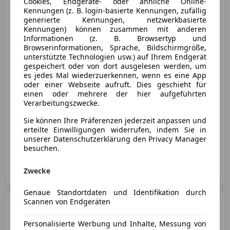
Cookies, Endgeräte- oder ähnliche Online-
Aut.
Kennungen (z. B. login-basierte Kennungen, zufällig
generierte Kennungen, netzwerkbasierte
Kennungen) können zusammen mit anderen
Informationen (z. B. Browsertyp und
Browserinformationen, Sprache, Bildschirmgröße,
€ 11 490
unterstützte Technologien usw.) auf Ihrem Endgerät
gespeichert oder von dort ausgelesen werden, um
es jedes Mal wiederzuerkennen, wenn es eine App
oder einer Webseite aufruft. Dies geschieht für
einen oder mehrere der hier aufgeführten
Verarbeitungszwecke.
Sie können Ihre Präferenzen jederzeit anpassen und
11/2015
206 700 km
Diesel
105 kW (143 PS)
erteilte Einwilligungen widerrufen, indem Sie in
Zustandsbericht auf www.kfzsitz.at - Sicher kaufen
unserer Datenschutzerklärung den Privacy Manager
besuchen.
Sitz KFZ- Handels GmbH
Zwecke
AT-4053 Haid
Merk
Genaue Standortdaten und Identifikation durch
Scannen von Endgeräten
BMW 318
3er-Reihe Diesel
(G20) Aut. M-Paket/LED/Live Coc
Personalisierte Werbung und Inhalte, Messung von