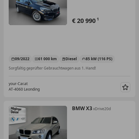
€ 20 990
1
09/2022
61 000 km
Diesel
85 kW (116 PS)
Sorgfältig geprüfter Gebrauchtwagen aus 1. Hand!
your-Car.at
AT-4060 Leonding
Merk
BMW X3
xDrive20d