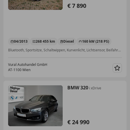
€ 7 890
04/2013
268 455 km
Diesel
160 kW (218 PS)
Bluetooth, Sportsitze, Schaltwippen, Kurvenlicht, Lichtsensor, Beifahrerairbag, Einparkhilfe Sensoren vorne, Fernlichtassistent
Vural Autohandel GmbH
AT-1100 Wien
Merk
BMW 320
i xDrive
€ 24 990