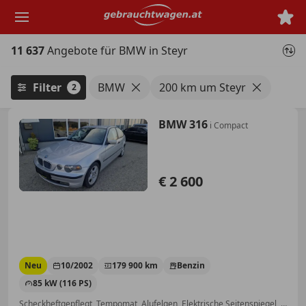
Zum
Hauptinhalt
springen
11 637
Angebote für BMW in Steyr
Filter
BMW
200 km um Steyr
2
BMW 316
i Compact
€ 2 600
Neu
10/2002
179 900 km
Benzin
85 kW (116 PS)
Scheckheftgepflegt, Tempomat, Alufelgen, Elektrische Seitenspiegel, Bluetooth, Servolenkung