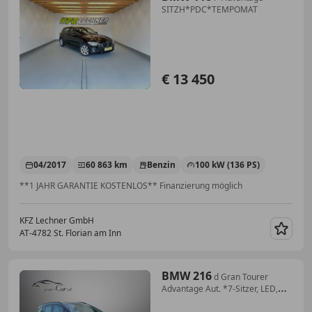
SITZH*PDC*TEMPOMAT
€ 13 450
04/2017
60 863 km
Benzin
100 kW (136 PS)
**1 JAHR GARANTIE KOSTENLOS** Finanzierung möglich
KFZ Lechner GmbH
AT-4782 St. Florian am Inn
Merk
BMW 216
d Gran Tourer
Advantage Aut. *7-Sitzer, LED,
AMBI*