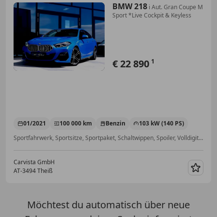
BMW 218
i Aut. Gran Coupe M
Sport *Live Cockpit & Keyless
€ 22 890
1
01/2021
100 000 km
Benzin
103 kW (140 PS)
Sportfahrwerk, Sportsitze, Sportpaket, Schaltwippen, Spoiler, Volldigitales Kombiinstrument, Sitzheizung, Geschwindigkeits-begrenzungsanlage
Carvista GmbH
AT-3494 Theiß
Merk
Möchtest du automatisch über neue