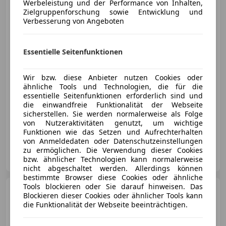
Werbeleistung und der Performance von Inhalten,
Zielgruppenforschung sowie Entwicklung und
Verbesserung von Angeboten
€ 25 990
Essentielle Seitenfunktionen
Wir bzw. diese Anbieter nutzen Cookies oder
ähnliche Tools und Technologien, die für die
essentielle Seitenfunktionen erforderlich sind und
Neu
11/2019
100 100 km
Diesel
die einwandfreie Funktionalität der Webseite
110 kW (150 PS)
sicherstellen. Sie werden normalerweise als Folge
von Nutzeraktivitäten genutzt, um wichtige
12 Monate Gewährleistung / Sofort Kredit Ohne Anzahlung
Funktionen wie das Setzen und Aufrechterhalten
von Anmeldedaten oder Datenschutzeinstellungen
AG Motors
zu ermöglichen. Die Verwendung dieser Cookies
AT-1110 Wien
bzw. ähnlicher Technologien kann normalerweise
Merk
nicht abgeschaltet werden. Allerdings können
bestimmte Browser diese Cookies oder ähnliche
Tools blockieren oder Sie darauf hinweisen. Das
BMW X4
xDrive 30d xLine
Blockieren dieser Cookies oder ähnlicher Tools kann
''Top Ausstattung''
die Funktionalität der Webseite beeinträchtigen.