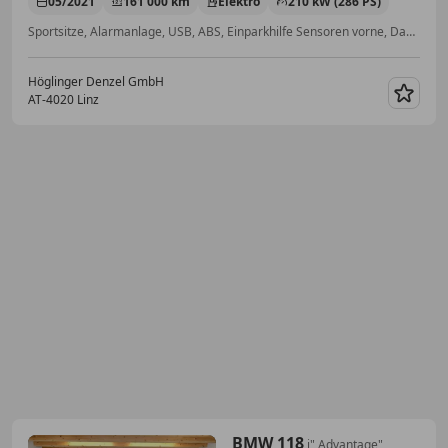
05/2021
161 000 km
Elektro
210 kW (286 PS)
Sportsitze, Alarmanlage, USB, ABS, Einparkhilfe Sensoren vorne, Dachreling, DAB-Radio, Bluetooth
Höglinger Denzel GmbH
AT-4020 Linz
Merk
BMW 118
i" Advantage"