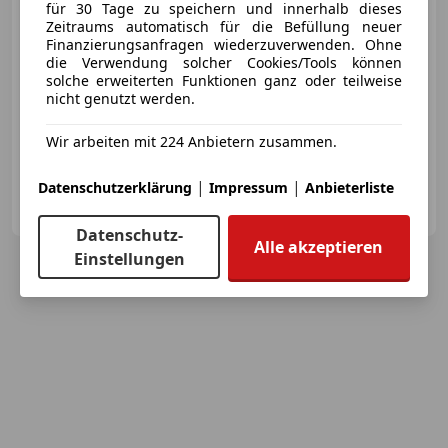
für 30 Tage zu speichern und innerhalb dieses
Zeitraums automatisch für die Befüllung neuer
Finanzierungsanfragen wiederzuverwenden. Ohne
die Verwendung solcher Cookies/Tools können
solche erweiterten Funktionen ganz oder teilweise
nicht genutzt werden.
10/2013
130 050 km
Diesel
105 kW (143 PS)
Wir arbeiten mit 224 Anbietern zusammen.
Scheckheftgepflegt, Nichtraucherfahrzeug, Tempomat, Allrad, Beifahrerairbag, USB, Isofix, Xenonscheinwerfer
|
|
Datenschutzerklärung
Impressum
Anbieterliste
AutoPuls GmbH
AT-8020 Graz
Merk
Datenschutz-
Alle akzeptieren
Einstellungen