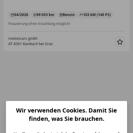
04/2020
99 053 km
Benzin
103 kW (140 PS)
Finazierung ohne Anzahlung möglich!
motioncars gmbh
AT-8301 Kainbach bei Graz
Merk
Wir verwenden Cookies. Damit Sie
finden, was Sie brauchen.