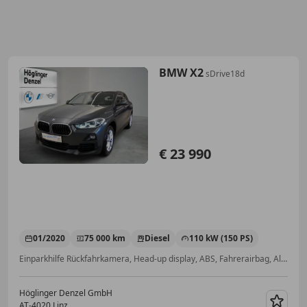
BMW X2
sDrive18d
€ 23 990
01/2020
75 000 km
Diesel
110 kW (150 PS)
Einparkhilfe Rückfahrkamera, Head-up display, ABS, Fahrerairbag, Alufelgen, Seitenairbag, Volldigitales Kombiinstrument, LED-Scheinwerfer
Höglinger Denzel GmbH
AT-4020 Linz