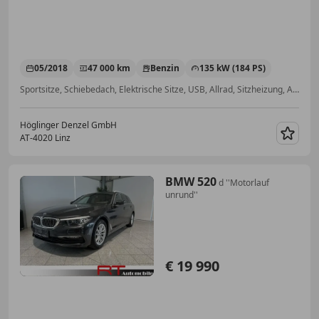
05/2018
47 000 km
Benzin
135 kW (184 PS)
Sportsitze, Schiebedach, Elektrische Sitze, USB, Allrad, Sitzheizung, Alarmanlage, Navigationssystem
Höglinger Denzel GmbH
AT-4020 Linz
Merk
BMW 520
d ''Motorlauf
unrund''
€ 19 990