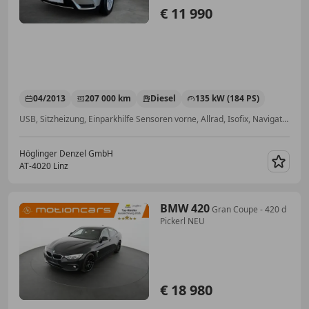
€ 11 990
04/2013
207 000 km
Diesel
135 kW (184 PS)
USB, Sitzheizung, Einparkhilfe Sensoren vorne, Allrad, Isofix, Navigationssystem, Volldigitales Kombiinstrument, Bordcomputer
Höglinger Denzel GmbH
AT-4020 Linz
Merk
BMW 420
Gran Coupe - 420 d
Pickerl NEU
€ 18 980