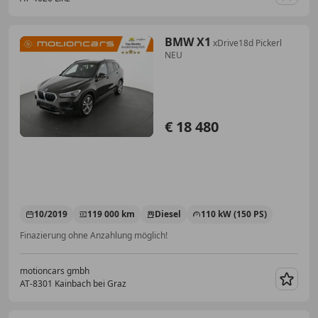
Merk
BMW X1
xDrive18d Pickerl
NEU
€ 18 480
10/2019
119 000 km
Diesel
110 kW (150 PS)
Finazierung ohne Anzahlung möglich!
motioncars gmbh
AT-8301 Kainbach bei Graz
Merk