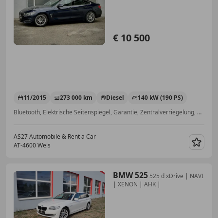
€ 10 500
11/2015
273 000 km
Diesel
140 kW (190 PS)
Bluetooth, Elektrische Seitenspiegel, Garantie, Zentralverriegelung, Alufelgen, Sitzheizung, Bordcomputer, Alarmanlage
AS27 Automobile & Rent a Car
AT-4600 Wels
Merk
BMW 525
525 d xDrive | NAVI
| XENON | AHK |