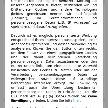
Um Ihnen die bestmögliche Benutzererfahrung auf
unseren Angeboten zu bieten, verwenden wir und
Drittanbieter Cookies und andere Technologien
BMW X3
xDrive 20d
(beides gemeinsam nennen wir nachfolgend:
**AUTOMATIC*NEUES-
„Cookies"), um Geräteinformationen und
PICKERL**MOD2014
personenbezogene Daten (z.B. IP Adressen) zu
speichern und darauf zuzugreifen.
Dadurch ist es möglich, personalisierte Werbung
€ 12 500
entsprechend Ihren Interessen auszuspielen, unser
Angebot zu optimieren und dessen Verwendung zu
analysieren. Klicken Sie den Button unten rechts,
um dem Einsatz von einwilligungspflichten Cookies
und der damit verbundenen Verarbeitung
personenbezogener Daten zuzustimmen oder den
Button unten links, um eine detaillierte Auswahl
12/2012
159 000 km
Diesel
135 kW (184 PS)
hinsichtlich der Cookies zu treffen oder um der
Verarbeitung personenbezogener Daten zu
Bluetooth, Isofix, Kurvenlicht, Start/Stop-Automatik, Lichtsensor, Allrad, CD, Tagfahrlicht
widersprechen, soweit diese auf Grundlage
berechtigter Interessen erfolgt. Die Einwilligung
umfasst auch die Übermittlung bestimmter
Autopark23 GmbH
personenbezogener Daten in Drittländer, u.a. die
AT-2331 Vösendorf
Merk
USA, nach Art. 49 (1) (a) DSGVO. Wollen Sie
keine
Einwilligung
erteilen, klicken Sie bitte
hier
.
BMW X1
xDrive18d M-Paket