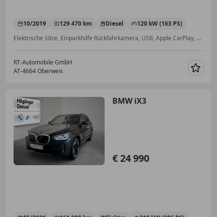
10/2019
129 470 km
Diesel
120 kW (163 PS)
Elektrische Sitze, Einparkhilfe Rückfahrkamera, USB, Apple CarPlay, Sitzheizung, ABS, Volldigitales Kombiinstrument, Einparkhilfe Sensoren vorne
RT-Automobile GmbH
AT-4664 Oberweis
Merk
BMW iX3
€ 24 990