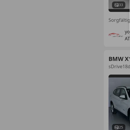
33
Sorgfälti
yo
AT
BMW X
sDrive18
25