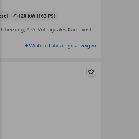
esel
120 kW (163 PS)
Elektrische Sitze, Einparkhilfe Rückfahrkamera, USB, Apple CarPlay, Sitzheizung, ABS, Volldigitales Kombiinstrument, Einparkhilfe Sensoren vorne
+ Weitere Fahrzeuge anzeigen
Merken