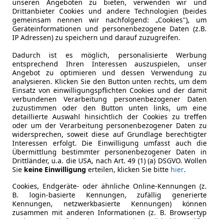
unseren Angeboten zu bieten, verwenden wir und
18
Drittanbieter Cookies und andere Technologien (beides
gemeinsam nennen wir nachfolgend: „Cookies"), um
tage" SITZH*PDC*TEMPOMAT
Geräteinformationen und personenbezogene Daten (z.B.
IP Adressen) zu speichern und darauf zuzugreifen.
€ 13 450
Dadurch ist es möglich, personalisierte Werbung
entsprechend Ihren Interessen auszuspielen, unser
Angebot zu optimieren und dessen Verwendung zu
analysieren. Klicken Sie den Button unten rechts, um dem
Einsatz von einwilligungspflichten Cookies und der damit
verbundenen Verarbeitung personenbezogener Daten
zuzustimmen oder den Button unten links, um eine
detaillierte Auswahl hinsichtlich der Cookies zu treffen
oder um der Verarbeitung personenbezogener Daten zu
04/2017
60 863 km
Ben
widersprechen, soweit diese auf Grundlage berechtigter
Interessen erfolgt. Die Einwilligung umfasst auch die
Übermittlung bestimmter personenbezogener Daten in
 GARANTIE KOSTENLOS** Finanzierung möglich
Drittländer, u.a. die USA, nach Art. 49 (1) (a) DSGVO. Wollen
Sie
keine Einwilligung
erteilen, klicken Sie bitte
hier
.
FZ Lechner GmbH
-4782 St. Florian am Inn
Cookies, Endgeräte- oder ähnliche Online-Kennungen (z.
B. login-basierte Kennungen, zufällig generierte
Kennungen, netzwerkbasierte Kennungen) können
zusammen mit anderen Informationen (z. B. Browsertyp