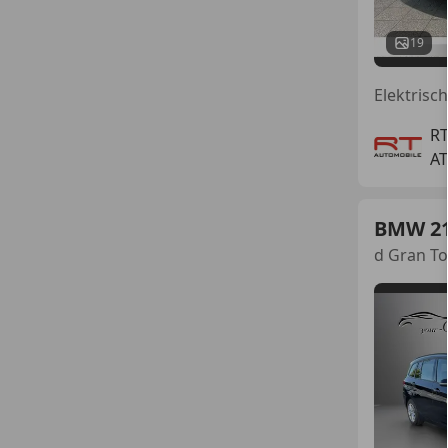
19
R
AT
BMW 2
d Gran To