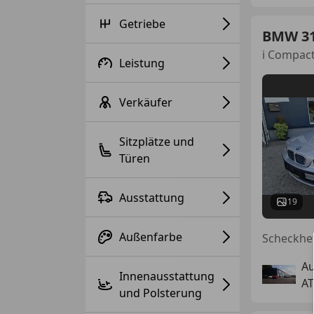
Getriebe
BMW 3
i Compac
Leistung
Verkäufer
Sitzplätze und
Türen
Ausstattung
19
Außenfarbe
Scheckhef
Au
Innenausstattung
AT
und Polsterung