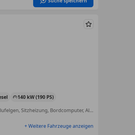
Suche speichern
Merken
esel
140 kW (190 PS)
Bluetooth, Elektrische Seitenspiegel, Garantie, Zentralverriegelung, Alufelgen, Sitzheizung, Bordcomputer, Alarmanlage
+ Weitere Fahrzeuge anzeigen