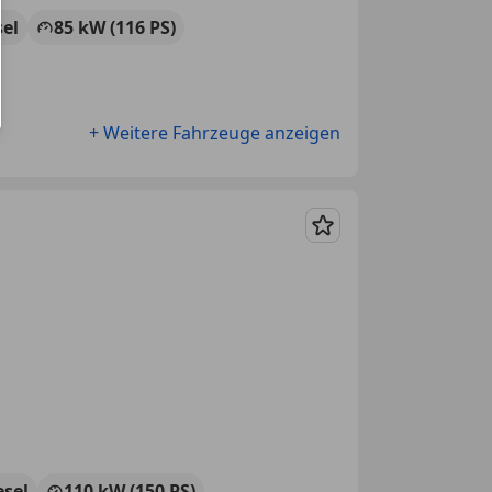
sel
85 kW (116 PS)
+ Weitere Fahrzeuge anzeigen
Merken
esel
110 kW (150 PS)