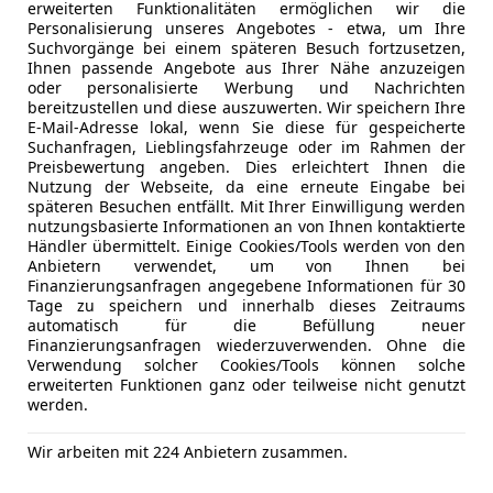
erweiterten Funktionalitäten ermöglichen wir die
Personalisierung unseres Angebotes - etwa, um Ihre
Suchvorgänge bei einem späteren Besuch fortzusetzen,
10/2019
129 470 km
Di
Ihnen passende Angebote aus Ihrer Nähe anzuzeigen
oder personalisierte Werbung und Nachrichten
bereitzustellen und diese auszuwerten. Wir speichern Ihre
E-Mail-Adresse lokal, wenn Sie diese für gespeicherte
T-Automobile GmbH
Suchanfragen, Lieblingsfahrzeuge oder im Rahmen der
Preisbewertung angeben. Dies erleichtert Ihnen die
-4664 Oberweis
Nutzung der Webseite, da eine erneute Eingabe bei
späteren Besuchen entfällt. Mit Ihrer Einwilligung werden
nutzungsbasierte Informationen an von Ihnen kontaktierte
Händler übermittelt. Einige Cookies/Tools werden von den
16
Anbietern verwendet, um von Ihnen bei
urer Advantage Aut. *7-Sitzer, LED, AMBI*
Finanzierungsanfragen angegebene Informationen für 30
Tage zu speichern und innerhalb dieses Zeitraums
€ 20 990
automatisch für die Befüllung neuer
1
Finanzierungsanfragen wiederzuverwenden. Ohne die
Verwendung solcher Cookies/Tools können solche
erweiterten Funktionen ganz oder teilweise nicht genutzt
werden.
Wir arbeiten mit 224 Anbietern zusammen.