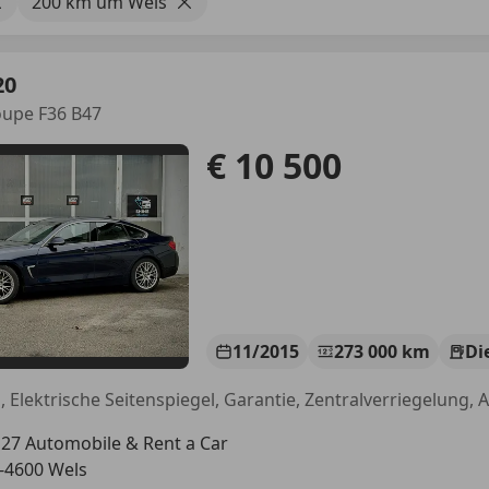
200 km um Wels
20
oupe F36 B47
€ 10 500
11/2015
273 000 km
Di
27 Automobile & Rent a Car
-4600 Wels