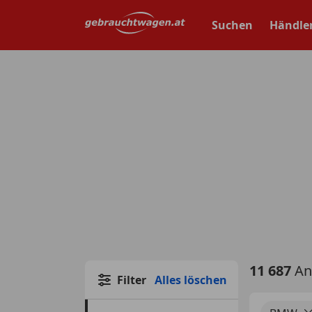
Zum
Hauptinhalt
Suchen
Händle
springen
11 687
An
Filter
Alles löschen