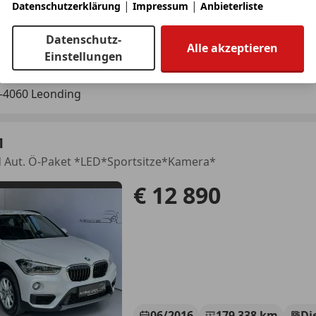
|
|
Datenschutzerklärung
Impressum
Anbieterliste
09/2022
61 000 km
Die
Datenschutz-
Alle akzeptieren
g geprüfter Gebrauchtwagen aus 1. Hand!
Einstellungen
ur-Car.at
-4060 Leonding
1
d Aut. Ö-Paket *LED*Sportsitze*Kamera*
€ 12 890
06/2016
179 338 km
Di