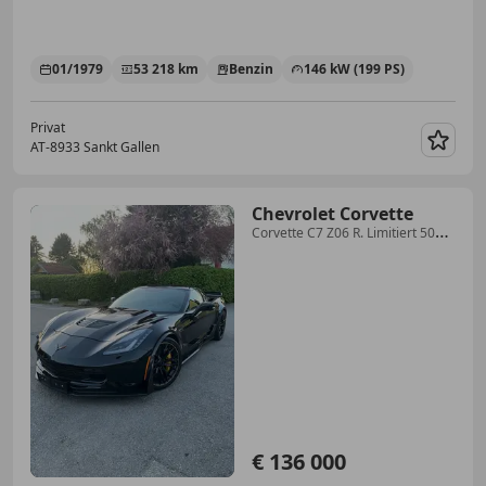
01/1979
53 218 km
Benzin
146 kW (199 PS)
Privat
AT-8933 Sankt Gallen
Merk
Chevrolet Corvette
Corvette C7 Z06 R. Limitiert 500
Stk
€ 136 000