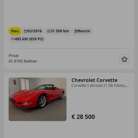
Neu
03/2016
31 500 km
Benzin
485 kW (659 PS)
Privat
AT-8795 Radmer
Merk
Chevrolet Corvette
Corvette Cabriolet (1 SB-Paket)
Aut. 1 SB-Paket
€ 28 500