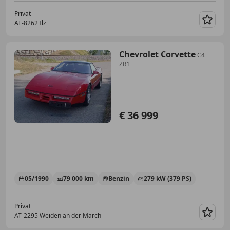
Privat
AT-8262 Ilz
Merk
Chevrolet Corvette
C4
ZR1
€ 36 999
05/1990
79 000 km
Benzin
279 kW (379 PS)
Privat
AT-2295 Weiden an der March
Merk