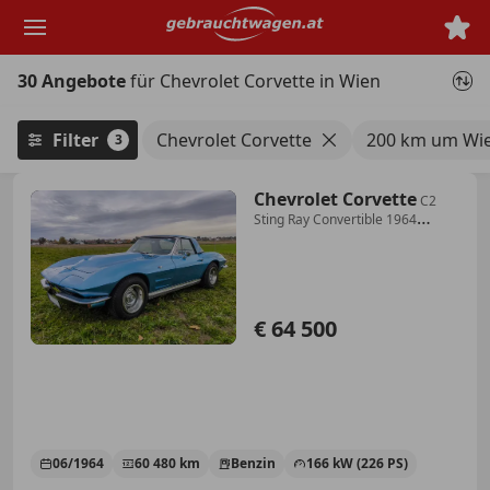
Zum
Hauptinhalt
springen
30 Angebote
für Chevrolet Corvette in Wien
Filter
Chevrolet Corvette
200 km um Wi
3
Chevrolet Corvette
C2
Sting Ray Convertible 1964
(Schalter!)
€ 64 500
06/1964
60 480 km
Benzin
166 kW (226 PS)