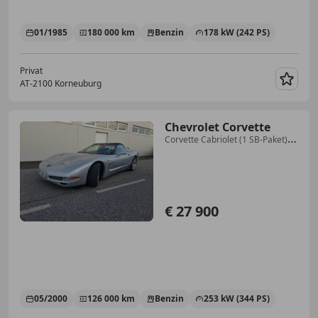
01/1985
180 000 km
Benzin
178 kW (242 PS)
Privat
AT-2100 Korneuburg
Merk
Chevrolet Corvette
Corvette Cabriolet (1 SB-Paket)
Aut.
€ 27 900
05/2000
126 000 km
Benzin
253 kW (344 PS)