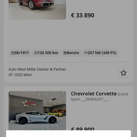
€ 33 890
08/1971
126 500 km
Benzin
257 kW (349 PS)
Auto Wien Mitte Steiner & Partner
AT-1020 Wien
Merk
Chevrolet Corvette
Grand
Sport ___VERKAUFT___
€ 89 900