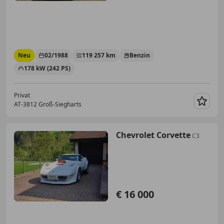
Neu
02/1988
119 257 km
Benzin
178 kW (242 PS)
Privat
AT-3812 Groß-Siegharts
Merk
Chevrolet Corvette
C3
€ 16 000