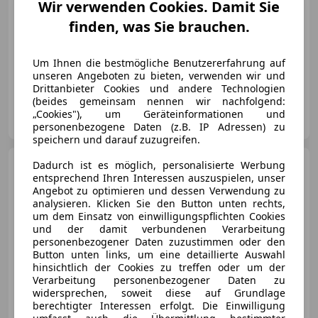
Wir verwenden Cookies. Damit Sie
finden, was Sie brauchen.
Um Ihnen die bestmögliche Benutzererfahrung auf
10/2019
23 800 km
Benzin
343 kW (466 PS)
unseren Angeboten zu bieten, verwenden wir und
Drittanbieter Cookies und andere Technologien
(beides gemeinsam nennen wir nachfolgend:
Autozone-Moosbrunn
„Cookies"), um Geräteinformationen und
AT-2440 Moosbrunn
Merk
personenbezogene Daten (z.B. IP Adressen) zu
speichern und darauf zuzugreifen.
Chevrolet Corvette
Dadurch ist es möglich, personalisierte Werbung
//CABRIO//KREDIT//TOP//GARANTIE//
entsprechend Ihren Interessen auszuspielen, unser
Angebot zu optimieren und dessen Verwendung zu
analysieren. Klicken Sie den Button unten rechts,
um dem Einsatz von einwilligungspflichten Cookies
und der damit verbundenen Verarbeitung
personenbezogener Daten zuzustimmen oder den
€ 49 880
1
Button unten links, um eine detaillierte Auswahl
hinsichtlich der Cookies zu treffen oder um der
Verarbeitung personenbezogener Daten zu
widersprechen, soweit diese auf Grundlage
berechtigter Interessen erfolgt. Die Einwilligung