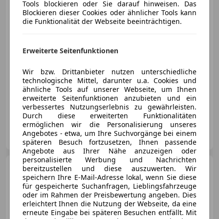
Tools blockieren oder Sie darauf hinweisen. Das
Blockieren dieser Cookies oder ähnlicher Tools kann
die Funktionalität der Webseite beeinträchtigen.
€ 28 000
Erweiterte Seitenfunktionen
Wir bzw. Drittanbieter nutzen unterschiedliche
technologische Mittel, darunter u.a. Cookies und
ähnliche Tools auf unserer Webseite, um Ihnen
erweiterte Seitenfunktionen anzubieten und ein
07/1977
77 777 km
Benzin
132 kW (179 PS)
verbessertes Nutzungserlebnis zu gewährleisten.
Durch diese erweiterten Funktionalitäten
ermöglichen wir die Personalisierung unseres
Privat
Angebotes - etwa, um Ihre Suchvorgänge bei einem
AT-8510 Stainz
Merk
späteren Besuch fortzusetzen, Ihnen passende
Angebote aus Ihrer Nähe anzuzeigen oder
personalisierte Werbung und Nachrichten
Chevrolet Corvette
bereitzustellen und diese auszuwerten. Wir
C3
Stingray Frame-Off
speichern Ihre E-Mail-Adresse lokal, wenn Sie diese
für gespeicherte Suchanfragen, Lieblingsfahrzeuge
oder im Rahmen der Preisbewertung angeben. Dies
erleichtert Ihnen die Nutzung der Webseite, da eine
erneute Eingabe bei späteren Besuchen entfällt. Mit