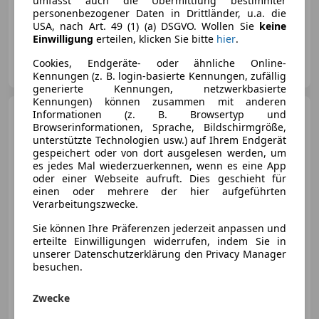
umfasst auch die Übermittlung bestimmter
personenbezogener Daten in Drittländer, u.a. die
04/2009
115 000 km
Benzin
321 kW (436 PS)
USA, nach Art. 49 (1) (a) DSGVO. Wollen Sie
keine
Einwilligung
erteilen, klicken Sie bitte
hier
.
AE-Motors e.U.
Cookies, Endgeräte- oder ähnliche Online-
AT-2320 Schwechat
Merk
Kennungen (z. B. login-basierte Kennungen, zufällig
generierte Kennungen, netzwerkbasierte
Kennungen) können zusammen mit anderen
Chevrolet Corvette
Informationen (z. B. Browsertyp und
Browserinformationen, Sprache, Bildschirmgröße,
unterstützte Technologien usw.) auf Ihrem Endgerät
gespeichert oder von dort ausgelesen werden, um
es jedes Mal wiederzuerkennen, wenn es eine App
oder einer Webseite aufruft. Dies geschieht für
einen oder mehrere der hier aufgeführten
Verarbeitungszwecke.
€ 19 500
Sie können Ihre Präferenzen jederzeit anpassen und
erteilte Einwilligungen widerrufen, indem Sie in
unserer Datenschutzerklärung den Privacy Manager
besuchen.
Zwecke
03/1993
168 300 km
Benzin
225 kW (306 PS)