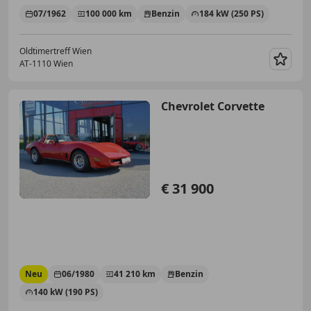
07/1962
100 000 km
Benzin
184 kW (250 PS)
Oldtimertreff Wien
AT-1110 Wien
Merk
Chevrolet Corvette
€ 31 900
Neu
06/1980
41 210 km
Benzin
140 kW (190 PS)