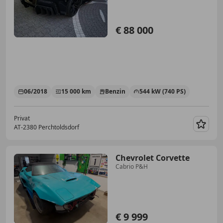
€ 88 000
06/2018
15 000 km
Benzin
544 kW (740 PS)
Privat
AT-2380 Perchtoldsdorf
Merk
Chevrolet Corvette
Cabrio P&H
€ 9 999