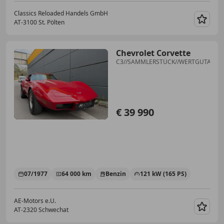
Classics Reloaded Handels GmbH
AT-3100 St. Pölten
Merk
Chevrolet Corvette
C3//SAMMLERSTÜCK//WERTGUTACHTE
€ 39 990
07/1977
64 000 km
Benzin
121 kW (165 PS)
AE-Motors e.U.
AT-2320 Schwechat
Merk