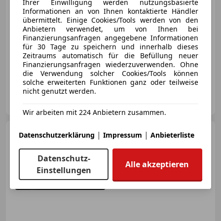
Ihrer Einwilligung werden nutzungsbasierte
€ 53 900
Informationen an von Ihnen kontaktierte Händler
übermittelt. Einige Cookies/Tools werden von den
Anbietern verwendet, um von Ihnen bei
Finanzierungsanfragen angegebene Informationen
für 30 Tage zu speichern und innerhalb dieses
Zeitraums automatisch für die Befüllung neuer
Finanzierungsanfragen wiederzuverwenden. Ohne
05/1970
110 675 km
Benzin
220 kW (299 PS)
die Verwendung solcher Cookies/Tools können
solche erweiterten Funktionen ganz oder teilweise
nicht genutzt werden.
Classics Reloaded Handels GmbH
AT-3100 St. Pölten
Merk
Wir arbeiten mit 224 Anbietern zusammen.
Chevrolet Corvette
|
|
C 3
Datenschutzerklärung
Impressum
Anbieterliste
Datenschutz-
Alle akzeptieren
Einstellungen
€ 24 900