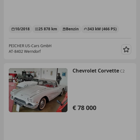
10/2018
25 878 km
Benzin
343 kW (466 PS)
PEICHER US-Cars GmbH
AT-8402 Werndorf
Merk
Chevrolet Corvette
C2
€ 78 000