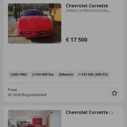
Chevrolet Corvette
TARGA C4 PRÄSENTATION
FAHRZEUG
€ 17 500
06/1983
104 000 km
Benzin
153 kW (208 PS)
Privat
AT-2630 Bürg-Vöstenhof
Merk
Chevrolet Corvette
C3