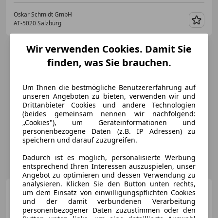
Oskar Schmidt GmbH
AT-5020 Salzburg
Merk
Wir verwenden Cookies. Damit Sie
finden, was Sie brauchen.
Um Ihnen die bestmögliche Benutzererfahrung auf
unseren Angeboten zu bieten, verwenden wir und
Drittanbieter Cookies und andere Technologien
(beides gemeinsam nennen wir nachfolgend:
„Cookies"), um Geräteinformationen und
personenbezogene Daten (z.B. IP Adressen) zu
speichern und darauf zuzugreifen.
Dadurch ist es möglich, personalisierte Werbung
entsprechend Ihren Interessen auszuspielen, unser
Angebot zu optimieren und dessen Verwendung zu
analysieren. Klicken Sie den Button unten rechts,
Ford Bronco
Outer Banks
um dem Einsatz von einwilligungspflichten Cookies
Ecoboost V6 Aut.
und der damit verbundenen Verarbeitung
personenbezogener Daten zuzustimmen oder den