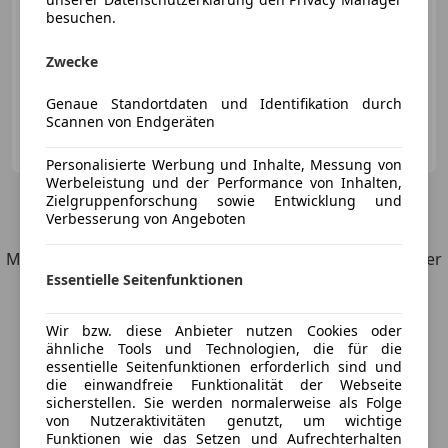
besuchen.
Zwecke
09/2024
41 222 km
Benzin
246 kW (334 PS)
Genaue Standortdaten und Identifikation durch
Scannen von Endgeräten
Huber KFZ GmbH - Kapfenberg
AT-8605 Kapfenberg
Merk
Personalisierte Werbung und Inhalte, Messung von
Werbeleistung und der Performance von Inhalten,
Zielgruppenforschung sowie Entwicklung und
3
Angebote
für Ford Bronco
Verbesserung von Angeboten
Möchtest du automatisch über neue Fahrzeuge zu deiner
Essentielle Seitenfunktionen
Suche informiert werden?
Wir bzw. diese Anbieter nutzen Cookies oder
Suche speichern
ähnliche Tools und Technologien, die für die
essentielle Seitenfunktionen erforderlich sind und
die einwandfreie Funktionalität der Webseite
sicherstellen. Sie werden normalerweise als Folge
von Nutzeraktivitäten genutzt, um wichtige
Funktionen wie das Setzen und Aufrechterhalten