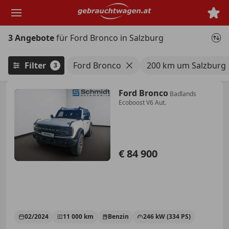
Zum
Hauptinhalt
springen
3 Angebote
für Ford Bronco in Salzburg
Filter
Ford Bronco
200 km um Salzburg
3
Ford Bronco
Badlands
Ecoboost V6 Aut.
€ 84 900
02/2024
11 000 km
Benzin
246 kW (334 PS)