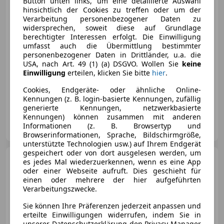
Button unten links, um eine detaillierte Auswahl
hinsichtlich der Cookies zu treffen oder um der
Verarbeitung personenbezogener Daten zu
widersprechen, soweit diese auf Grundlage
€ 69 500
berechtigter Interessen erfolgt. Die Einwilligung
umfasst auch die Übermittlung bestimmter
personenbezogener Daten in Drittländer, u.a. die
USA, nach Art. 49 (1) (a) DSGVO. Wollen Sie
keine
Einwilligung
erteilen, klicken Sie bitte
hier
.
Cookies, Endgeräte- oder ähnliche Online-
10/2023
7 500 km
Benzin
246 kW (334 PS)
Kennungen (z. B. login-basierte Kennungen, zufällig
generierte Kennungen, netzwerkbasierte
Kennungen) können zusammen mit anderen
Auto Aigner GmbH
Informationen (z. B. Browsertyp und
AT-3264 Gresten
Merk
Browserinformationen, Sprache, Bildschirmgröße,
unterstützte Technologien usw.) auf Ihrem Endgerät
gespeichert oder von dort ausgelesen werden, um
Ford Bronco
2,7L EcoBoost
es jedes Mal wiederzuerkennen, wenn es eine App
oder einer Webseite aufruft. Dies geschieht für
einen oder mehrere der hier aufgeführten
Verarbeitungszwecke.
€ 92 990
Sie können Ihre Präferenzen jederzeit anpassen und
erteilte Einwilligungen widerrufen, indem Sie in
unserer Datenschutzerklärung den Privacy Manager