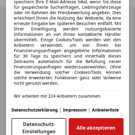
speichern Ihre E-Mail-Adresse lokal, wenn Sie diese
für gespeicherte Suchanfragen, Lieblingsfahrzeuge
oder im Rahmen der Preisbewertung angeben. Dies
erleichtert Ihnen die Nutzung der Webseite, da eine
erneute Eingabe bei späteren Besuchen entfällt. Mit
Ihrer Einwilligung werden nutzungsbasierte
Informationen an von Ihnen kontaktierte Händler
übermittelt. Einige Cookies/Tools werden von den
Anbietern verwendet, um von Ihnen bei
Finanzierungsanfragen angegebene Informationen
für 30 Tage zu speichern und innerhalb dieses
Zeitraums automatisch für die Befüllung neuer
Finanzierungsanfragen wiederzuverwenden. Ohne
die Verwendung solcher Cookies/Tools können
solche erweiterten Funktionen ganz oder teilweise
nicht genutzt werden.
Wir arbeiten mit 224 Anbietern zusammen.
|
|
MwSt. ausweisbar
Datenschutzerklärung
Impressum
Anbieterliste
Herstellerangabe für Neufahrzeuge. Je nach Kilometerstand,
Fahrverhalten, Batteriealter und Ladeverhalten kann die elektrische
Datenschutz-
Reichweite bei Gebrauchtwagen deutlich abweichen.
Alle akzeptieren
Einstellungen