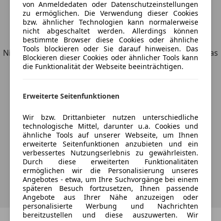
von Anmeldedaten oder Datenschutzeinstellungen
zu ermöglichen. Die Verwendung dieser Cookies
bzw. ähnlicher Technologien kann normalerweise
nicht abgeschaltet werden. Allerdings können
Entdecke ähnliche Fahrzeuge
bestimmte Browser diese Cookies oder ähnliche
Tools blockieren oder Sie darauf hinweisen. Das
Nicht ganz deine Suchkriterien, aber vielleicht genau, was
Blockieren dieser Cookies oder ähnlicher Tools kann
du suchst.
die Funktionalität der Webseite beeinträchtigen.
Erweiterte Seitenfunktionen
Möchtest du automatisch über neue
Wir bzw. Drittanbieter nutzen unterschiedliche
Fahrzeuge zu deiner Suche informiert
technologische Mittel, darunter u.a. Cookies und
ähnliche Tools auf unserer Webseite, um Ihnen
werden?
erweiterte Seitenfunktionen anzubieten und ein
verbessertes Nutzungserlebnis zu gewährleisten.
Durch diese erweiterten Funktionalitäten
ermöglichen wir die Personalisierung unseres
Suche speichern
Angebotes - etwa, um Ihre Suchvorgänge bei einem
späteren Besuch fortzusetzen, Ihnen passende
Angebote aus Ihrer Nähe anzuzeigen oder
personalisierte Werbung und Nachrichten
bereitzustellen und diese auszuwerten. Wir
Zurück
1
/
1
Weiter