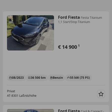
Ford Fiesta
Fiesta Titanium
1,1 Start/Stop Titanium
€ 14 900
1
08/2023
36 500 km
Benzin
55 kW (75 PS)
Privat
AT-8301 Laßnitzhöhe
Merk
Ford Fiesta
Cool & Connect -