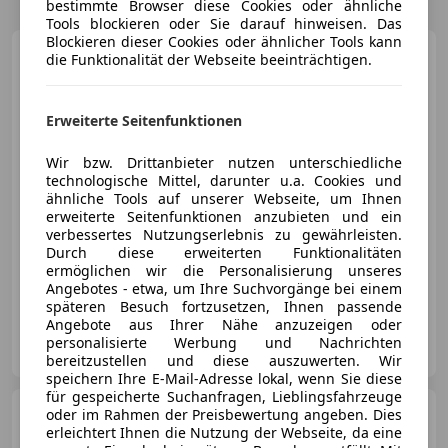
bestimmte Browser diese Cookies oder ähnliche
Tools blockieren oder Sie darauf hinweisen. Das
Blockieren dieser Cookies oder ähnlicher Tools kann
Ford Fiesta
Trend
die Funktionalität der Webseite beeinträchtigen.
Erweiterte Seitenfunktionen
€ 2 790
Wir bzw. Drittanbieter nutzen unterschiedliche
technologische Mittel, darunter u.a. Cookies und
ähnliche Tools auf unserer Webseite, um Ihnen
erweiterte Seitenfunktionen anzubieten und ein
verbessertes Nutzungserlebnis zu gewährleisten.
Durch diese erweiterten Funktionalitäten
ermöglichen wir die Personalisierung unseres
07/2012
150 455 km
Diesel
51 kW (69 PS)
Angebotes - etwa, um Ihre Suchvorgänge bei einem
späteren Besuch fortzusetzen, Ihnen passende
Angebote aus Ihrer Nähe anzuzeigen oder
Autozentrum Glavas e.U.
personalisierte Werbung und Nachrichten
AT-3441 Einsiedl
Merk
bereitzustellen und diese auszuwerten. Wir
speichern Ihre E-Mail-Adresse lokal, wenn Sie diese
für gespeicherte Suchanfragen, Lieblingsfahrzeuge
Ford Fiesta
oder im Rahmen der Preisbewertung angeben. Dies
Fiesta Courier
erleichtert Ihnen die Nutzung der Webseite, da eine