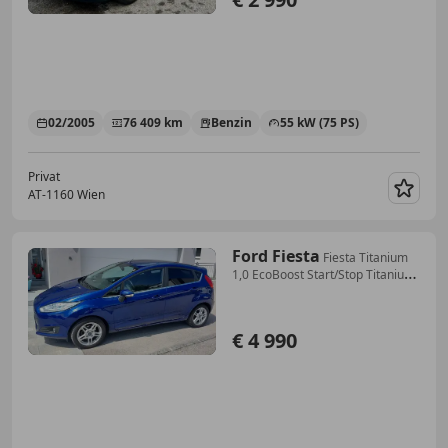
02/2005
76 409 km
Benzin
55 kW (75 PS)
Privat
AT-1160 Wien
Merk
Ford Fiesta
Fiesta Titanium
1,0 EcoBoost Start/Stop Titanium
Start/Stop
€ 4 990