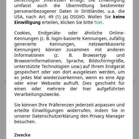
umfasst auch die Übermittlung bestimmter
€ 800
personenbezogener Daten in Drittländer, u.a. die
USA, nach Art. 49 (1) (a) DSGVO. Wollen Sie
keine
Einwilligung
erteilen, klicken Sie bitte
hier
.
Cookies, Endgeräte- oder ähnliche Online-
Kennungen (z. B. login-basierte Kennungen, zufällig
generierte Kennungen, netzwerkbasierte
Kennungen) können zusammen mit anderen
03/2005
205 440 km
Benzin
44 kW (60 PS)
Informationen (z. B. Browsertyp und
Browserinformationen, Sprache, Bildschirmgröße,
unterstützte Technologien usw.) auf Ihrem Endgerät
Privat
gespeichert oder von dort ausgelesen werden, um
AT-1210 Wien 21., Floridsdorf
Merk
es jedes Mal wiederzuerkennen, wenn es eine App
oder einer Webseite aufruft. Dies geschieht für
einen oder mehrere der hier aufgeführten
Ford Fiesta
Trend, Winter
Verarbeitungszwecke.
Paket
Sie können Ihre Präferenzen jederzeit anpassen und
erteilte Einwilligungen widerrufen, indem Sie in
unserer Datenschutzerklärung den Privacy Manager
besuchen.
€ 7 500
Zwecke