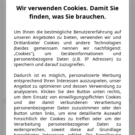
neu*MwSt*Navi*Tempomat*
Wir verwenden Cookies. Damit Sie
finden, was Sie brauchen.
Um Ihnen die bestmögliche Benutzererfahrung auf
€ 11 950
1
unseren Angeboten zu bieten, verwenden wir und
Drittanbieter Cookies und andere Technologien
(beides gemeinsam nennen wir nachfolgend:
„Cookies"), um Geräteinformationen und
personenbezogene Daten (z.B. IP Adressen) zu
speichern und darauf zuzugreifen.
09/2022
79 500 km
Benzin
74 kW (101 PS)
Dadurch ist es möglich, personalisierte Werbung
entsprechend Ihren Interessen auszuspielen, unser
Angebot zu optimieren und dessen Verwendung zu
AutoHas.
analysieren. Klicken Sie den Button unten rechts,
AT-2601 Sollenau
Merk
um dem Einsatz von einwilligungspflichten Cookies
und der damit verbundenen Verarbeitung
personenbezogener Daten zuzustimmen oder den
Ford Fiesta
Fiesta Courier C
Button unten links, um eine detaillierte Auswahl
1,3
hinsichtlich der Cookies zu treffen oder um der
Verarbeitung personenbezogener Daten zu
widersprechen, soweit diese auf Grundlage
berechtigter Interessen erfolgt. Die Einwilligung