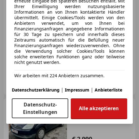
erneute Eingabe bei späteren Besuchen entfällt. Mit
Ihrer Einwilligung werden nutzungsbasierte
Informationen an von Ihnen kontaktierte Händler
übermittelt. Einige Cookies/Tools werden von den
Anbietern verwendet, um von Ihnen bei
€ 3 900
Finanzierungsanfragen angegebene Informationen
für 30 Tage zu speichern und innerhalb dieses
Zeitraums automatisch für die Befüllung neuer
Finanzierungsanfragen wiederzuverwenden. Ohne
die Verwendung solcher Cookies/Tools können
solche erweiterten Funktionen ganz oder teilweise
nicht genutzt werden.
07/2006
46 000 km
Benzin
44 kW (60 PS)
Wir arbeiten mit 224 Anbietern zusammen.
Privat
AT-5500 Bischofshofen
Merk
|
|
Datenschutzerklärung
Impressum
Anbieterliste
Datenschutz-
Ford Fiesta
Ambiente 1,25
Alle akzeptieren
Einstellungen
16V
€ 2 990