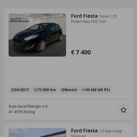
Ford Fiesta
Trend 1,25
Pickerl Neu PDC SHV
€ 7 400
04/2017
73 800 km
Benzin
44 kW (60 PS)
Auto Gerschberger e.U.
AT-4970 Eitzing
Merk
Ford Fiesta
1.0 Start-Stop
Titanium