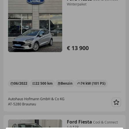
Winterpaket
€ 13 900
06/2022
22 500 km
Benzin
74 kW (101 PS)
Autohaus Hofmann GmbH & Co KG
AT-5280 Braunau
Merk
Ford Fiesta
Cool & Connect
1,0 *ZR