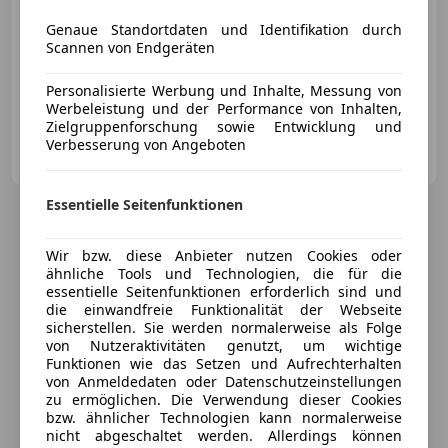
Genaue Standortdaten und Identifikation durch
Scannen von Endgeräten
06/2017
70 000 km
Benzin
59 kW (80 PS)
Personalisierte Werbung und Inhalte, Messung von
Werbeleistung und der Performance von Inhalten,
Zielgruppenforschung sowie Entwicklung und
Autohaus Ried
Verbesserung von Angeboten
AT-4793 St. Roman
Merk
Essentielle Seitenfunktionen
Wir bzw. diese Anbieter nutzen Cookies oder
ähnliche Tools und Technologien, die für die
essentielle Seitenfunktionen erforderlich sind und
die einwandfreie Funktionalität der Webseite
sicherstellen. Sie werden normalerweise als Folge
von Nutzeraktivitäten genutzt, um wichtige
Funktionen wie das Setzen und Aufrechterhalten
von Anmeldedaten oder Datenschutzeinstellungen
zu ermöglichen. Die Verwendung dieser Cookies
bzw. ähnlicher Technologien kann normalerweise
nicht abgeschaltet werden. Allerdings können