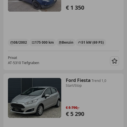
€ 1 350
08/2002
175 000 km
Benzin
51 kW (69 PS)
Privat
AT-5310 Tiefgraben
Merk
Ford Fiesta
Trend 1,0
Start/Stop
€ 5 790,-
€ 5 290