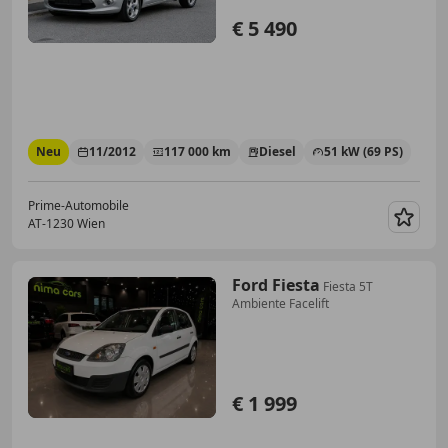
€ 5 490
Neu
11/2012
117 000 km
Diesel
51 kW (69 PS)
Prime-Automobile
AT-1230 Wien
Merk
Ford Fiesta
Fiesta 5T
Ambiente Facelift
€ 1 999