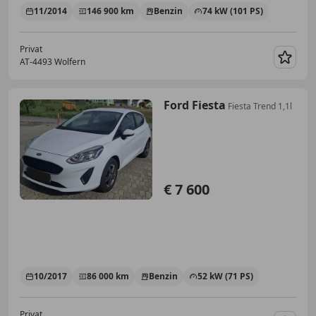
11/2014
146 900 km
Benzin
74 kW (101 PS)
Privat
AT-4493 Wolfern
Merk
Ford Fiesta
Fiesta Trend 1,1l
€ 7 600
10/2017
86 000 km
Benzin
52 kW (71 PS)
Privat