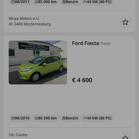
08/2011
85 000 km
Benzin
44 kW (60 PS)
Mriya Motors e.U.
AT-3400 Klosterneuburg
Merk
Ford Fiesta
Trend
€ 4 600
06/2010
80 200 km
Benzin
44 kW (60 PS)
Sitz Günter