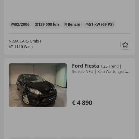
02/2006
139 000 km
Benzin
51 kW (69 PS)
NIMA CARS GmbH
AT-1110 Wien
Merk
Ford Fiesta
1.25 Trend |
Service NEU | Kein Wartungsstau
| ...
€ 4 890