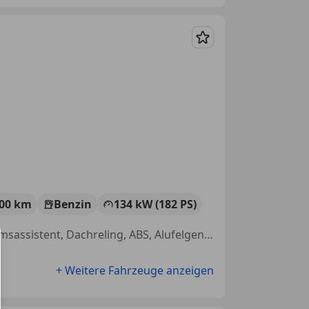
Merken
000 km
Benzin
134 kW (182 PS)
Einparkhilfe Rückfahrkamera, Sportsitze, Spurhalteassistent, Notbremsassistent, Dachreling, ABS, Alufelgen, Induktionsladen für Smartphones
+ Weitere Fahrzeuge anzeigen