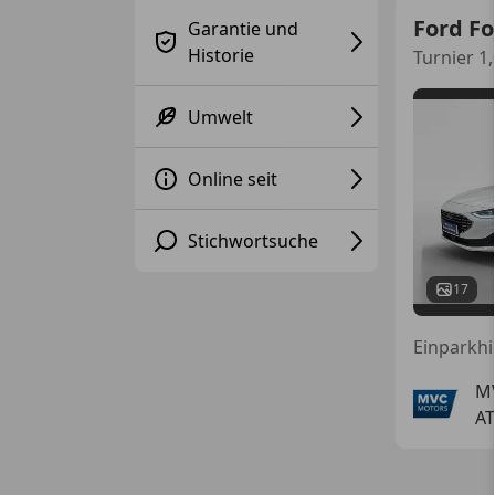
Ford F
Garantie und
Historie
Turnier 1
Umwelt
Online seit
Stichwortsuche
17
M
AT