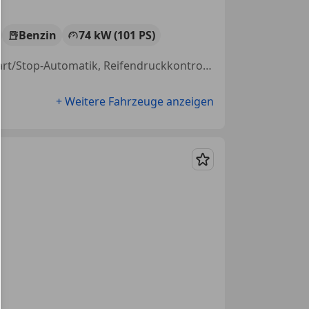
Benzin
74 kW (101 PS)
Scheckheftgepflegt, Notbremsassistent, Alufelgen, Servolenkung, Start/Stop-Automatik, Reifendruckkontrollsystem, Bordcomputer, Isofix
+ Weitere Fahrzeuge anzeigen
Merken