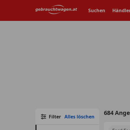
Zum
Hauptinhalt
Suchen
Händle
springen
684 Ang
Filter
Alles löschen