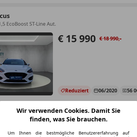
ocus
1,5 EcoBoost ST-Line Aut.
€ 15 990
€ 18 990,-
Reduziert
06/2020
56 
Wir verwenden Cookies. Damit Sie
OTOR-CITY
finden, was Sie brauchen.
-1110 Wien
Um Ihnen die bestmögliche Benutzererfahrung auf