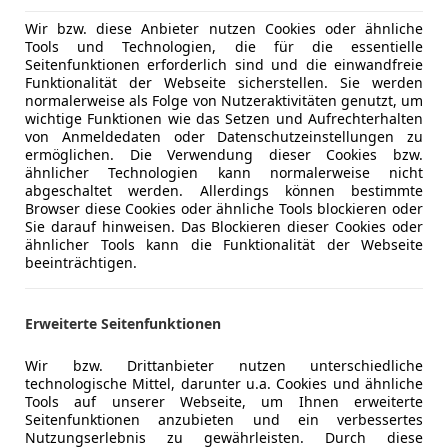
Wir bzw. diese Anbieter nutzen Cookies oder ähnliche
Tools und Technologien, die für die essentielle
Seitenfunktionen erforderlich sind und die einwandfreie
05/2019
86 955 km
Ben
Funktionalität der Webseite sicherstellen. Sie werden
normalerweise als Folge von Nutzeraktivitäten genutzt, um
wichtige Funktionen wie das Setzen und Aufrechterhalten
von Anmeldedaten oder Datenschutzeinstellungen zu
ermöglichen. Die Verwendung dieser Cookies bzw.
in Mentor
ähnlicher Technologien kann normalerweise nicht
-9400 Wolfsberg
abgeschaltet werden. Allerdings können bestimmte
Browser diese Cookies oder ähnliche Tools blockieren oder
Sie darauf hinweisen. Das Blockieren dieser Cookies oder
ähnlicher Tools kann die Funktionalität der Webseite
ocus
beeinträchtigen.
 Easy 1,0 EcoBoost | 09/2026 INKL.ÜBER...
€ 3 690
Erweiterte Seitenfunktionen
Wir bzw. Drittanbieter nutzen unterschiedliche
technologische Mittel, darunter u.a. Cookies und ähnliche
Tools auf unserer Webseite, um Ihnen erweiterte
Seitenfunktionen anzubieten und ein verbessertes
Nutzungserlebnis zu gewährleisten. Durch diese