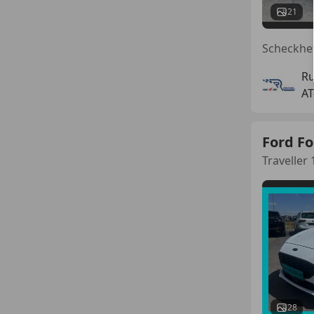
21
Ru
AT
Ford F
Traveller 
28