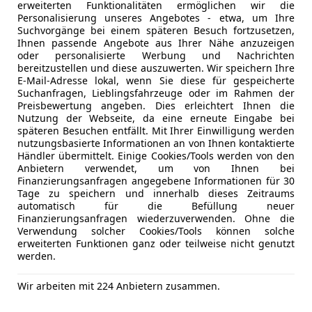
erweiterten Funktionalitäten ermöglichen wir die
Personalisierung unseres Angebotes - etwa, um Ihre
Suchvorgänge bei einem späteren Besuch fortzusetzen,
Neu
05/2014
173 605 km
Ihnen passende Angebote aus Ihrer Nähe anzuzeigen
oder personalisierte Werbung und Nachrichten
bereitzustellen und diese auszuwerten. Wir speichern Ihre
E-Mail-Adresse lokal, wenn Sie diese für gespeicherte
CT Autohandel GmbH
Suchanfragen, Lieblingsfahrzeuge oder im Rahmen der
Preisbewertung angeben. Dies erleichtert Ihnen die
-1210 Wien
Nutzung der Webseite, da eine erneute Eingabe bei
späteren Besuchen entfällt. Mit Ihrer Einwilligung werden
nutzungsbasierte Informationen an von Ihnen kontaktierte
Händler übermittelt. Einige Cookies/Tools werden von den
ocus
Anbietern verwendet, um von Ihnen bei
 1,5 TDCi Trend
Finanzierungsanfragen angegebene Informationen für 30
Tage zu speichern und innerhalb dieses Zeitraums
€ 7 500
automatisch für die Befüllung neuer
Finanzierungsanfragen wiederzuverwenden. Ohne die
Verwendung solcher Cookies/Tools können solche
erweiterten Funktionen ganz oder teilweise nicht genutzt
werden.
Wir arbeiten mit 224 Anbietern zusammen.