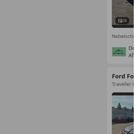
26
De
AT
Ford F
Traveller