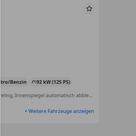
Merken
ktro/Benzin
92 kW (125 PS)
Einparkhilfe Sensoren vorne, Navigationssystem, Regensensor, Dachreling, Innenspiegel automatisch abblendend, Isofix, Lordosenstütze, ABS
+ Weitere Fahrzeuge anzeigen