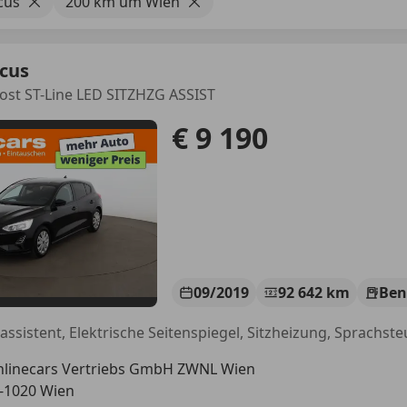
cus
200 km um Wien
ocus
ost ST-Line LED SITZHZG ASSIST
€ 9 190
09/2019
92 642 km
Ben
linecars Vertriebs GmbH ZWNL Wien
-1020 Wien