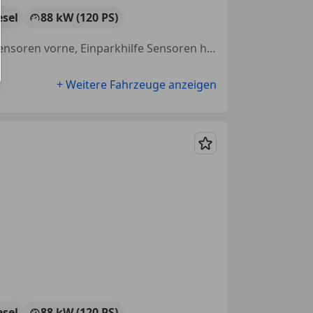
esel
88 kW (120 PS)
Scheckheftgepflegt, Notbremsassistent, Touchscreen, Einparkhilfe Sensoren vorne, Einparkhilfe Sensoren hinten, 2-Zonen-Klimaautomatik, Multifunktionslenkrad, Navigationssystem
+ Weitere Fahrzeuge anzeigen
Merken
esel
88 kW (120 PS)