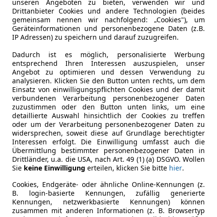
unseren Angeboten zu bieten, verwenden wir und
ocus
Drittanbieter Cookies und andere Technologien (beides
gemeinsam nennen wir nachfolgend: „Cookies"), um
,0 EcoBoost Hybrid Titanium
Geräteinformationen und personenbezogene Daten (z.B.
IP Adressen) zu speichern und darauf zuzugreifen.
€ 19 900
1
Dadurch ist es möglich, personalisierte Werbung
entsprechend Ihren Interessen auszuspielen, unser
Angebot zu optimieren und dessen Verwendung zu
analysieren. Klicken Sie den Button unten rechts, um dem
Einsatz von einwilligungspflichten Cookies und der damit
verbundenen Verarbeitung personenbezogener Daten
zuzustimmen oder den Button unten links, um eine
detaillierte Auswahl hinsichtlich der Cookies zu treffen
oder um der Verarbeitung personenbezogener Daten zu
05/2024
21 114 km
Ele
widersprechen, soweit diese auf Grundlage berechtigter
Interessen erfolgt. Die Einwilligung umfasst auch die
Übermittlung bestimmter personenbezogener Daten in
Drittländer, u.a. die USA, nach Art. 49 (1) (a) DSGVO. Wollen
Sie
keine Einwilligung
erteilen, klicken Sie bitte
hier
.
VC MOTORS | WIEN NORD
-1210 Wien
Cookies, Endgeräte- oder ähnliche Online-Kennungen (z.
B. login-basierte Kennungen, zufällig generierte
Kennungen, netzwerkbasierte Kennungen) können
zusammen mit anderen Informationen (z. B. Browsertyp