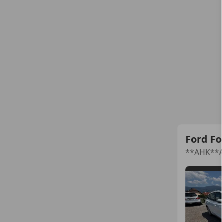
Ford F
**AHK**