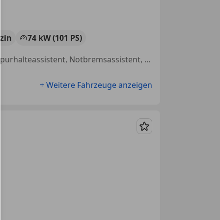
zin
74 kW (101 PS)
Nebelscheinwerfer, Nichtraucherfahrzeug, Sitzheizung, Dachreling, Spurhalteassistent, Notbremsassistent, Anhängerkupplung, Regensensor
+ Weitere Fahrzeuge anzeigen
Merken