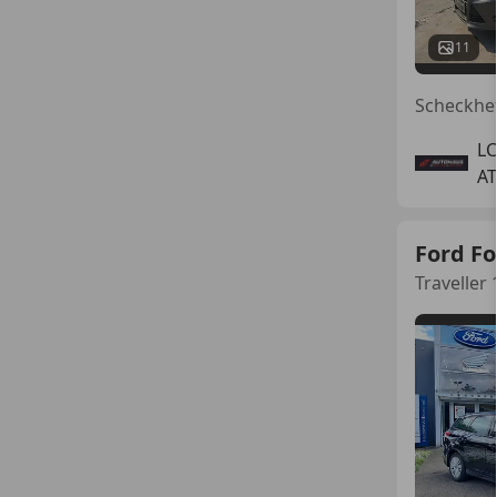
11
L
AT
Ford F
Traveller