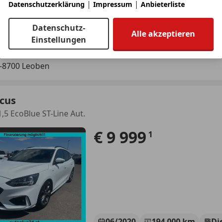
|
|
Datenschutzerklärung
Impressum
Anbieterliste
09/2017
165 000 km
Di
Datenschutz-
Alle akzeptieren
Einstellungen
dolf Reichel GmbH
-8700 Leoben
ocus
1,5 EcoBlue ST-Line Aut.
€ 9 999
1
06/2020
194 000 km
Di