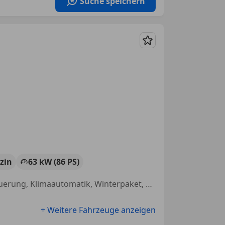
Suche speichern
Merken
zin
63 kW (86 PS)
Spurhalteassistent, Elektrische Seitenspiegel, Sitzheizung, Sprachsteuerung, Klimaautomatik, Winterpaket, Radio, Lederlenkrad
+ Weitere Fahrzeuge anzeigen