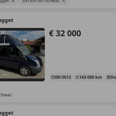
ugget
200 km um Schwaz
ugget
€ 32 000
09/2013
143 000 km
Di
Schwaz
ugget