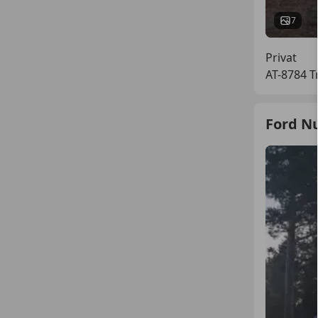
7
Privat
AT-8784 T
Ford N