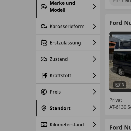
Ford N
Marke und
Modell
Ford N
Karosserieform
Erstzulassung
Zustand
Kraftstoff
13
Preis
Privat
AT-6130 
Standort
Kilometerstand
Ford N