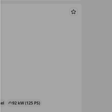
Merken
sel
92 kW (125 PS)