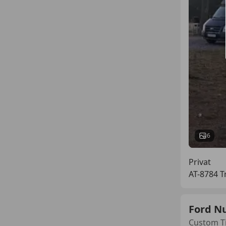
6
Privat
AT-8784 T
Ford N
Custom Ti