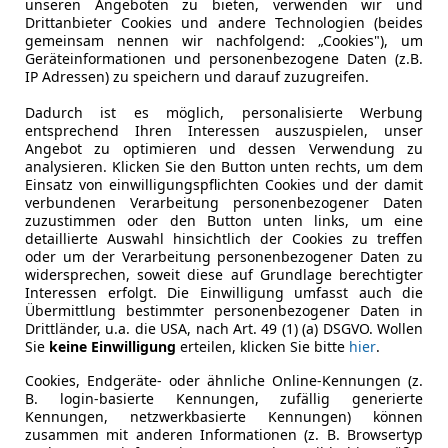
unseren Angeboten zu bieten, verwenden wir und
Drittanbieter Cookies und andere Technologien (beides
ugget
gemeinsam nennen wir nachfolgend: „Cookies"), um
Geräteinformationen und personenbezogene Daten (z.B.
IP Adressen) zu speichern und darauf zuzugreifen.
€ 33 000
Dadurch ist es möglich, personalisierte Werbung
entsprechend Ihren Interessen auszuspielen, unser
Angebot zu optimieren und dessen Verwendung zu
analysieren. Klicken Sie den Button unten rechts, um dem
Einsatz von einwilligungspflichten Cookies und der damit
verbundenen Verarbeitung personenbezogener Daten
zuzustimmen oder den Button unten links, um eine
detaillierte Auswahl hinsichtlich der Cookies zu treffen
oder um der Verarbeitung personenbezogener Daten zu
widersprechen, soweit diese auf Grundlage berechtigter
Interessen erfolgt. Die Einwilligung umfasst auch die
Übermittlung bestimmter personenbezogener Daten in
Drittländer, u.a. die USA, nach Art. 49 (1) (a) DSGVO. Wollen
Sie
keine Einwilligung
erteilen, klicken Sie bitte
hier
.
Cookies, Endgeräte- oder ähnliche Online-Kennungen (z.
B. login-basierte Kennungen, zufällig generierte
06/2013
65 000 km
Die
Kennungen, netzwerkbasierte Kennungen) können
zusammen mit anderen Informationen (z. B. Browsertyp