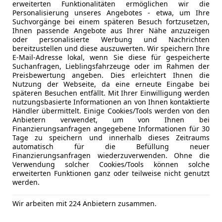
erweiterten Funktionalitäten ermöglichen wir die
Personalisierung unseres Angebotes - etwa, um Ihre
03/2012
166 800 km
Di
Suchvorgänge bei einem späteren Besuch fortzusetzen,
Ihnen passende Angebote aus Ihrer Nähe anzuzeigen
oder personalisierte Werbung und Nachrichten
bereitzustellen und diese auszuwerten. Wir speichern Ihre
rieben
E-Mail-Adresse lokal, wenn Sie diese für gespeicherte
Suchanfragen, Lieblingsfahrzeuge oder im Rahmen der
Preisbewertung angeben. Dies erleichtert Ihnen die
Nutzung der Webseite, da eine erneute Eingabe bei
ugget
späteren Besuchen entfällt. Mit Ihrer Einwilligung werden
nutzungsbasierte Informationen an von Ihnen kontaktierte
€ 26 000
Händler übermittelt. Einige Cookies/Tools werden von den
Anbietern verwendet, um von Ihnen bei
Finanzierungsanfragen angegebene Informationen für 30
Tage zu speichern und innerhalb dieses Zeitraums
automatisch für die Befüllung neuer
Finanzierungsanfragen wiederzuverwenden. Ohne die
Verwendung solcher Cookies/Tools können solche
erweiterten Funktionen ganz oder teilweise nicht genutzt
werden.
Wir arbeiten mit 224 Anbietern zusammen.