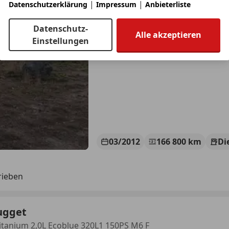
|
|
Datenschutzerklärung
Impressum
Anbieterliste
Datenschutz-
Alle akzeptieren
Einstellungen
03/2012
166 800 km
Di
rieben
ugget
tanium 2,0L Ecoblue 320L1 150PS M6 F