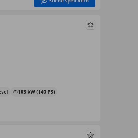
Suche speichern
Merken
esel
103 kW (140 PS)