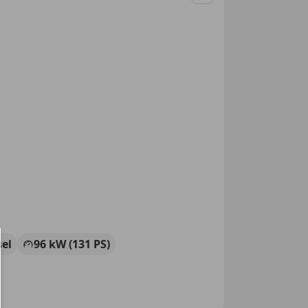
Merken
sel
96 kW (131 PS)