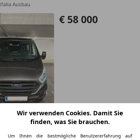
tfalia Ausbau
€ 58 000
09/2021
48 000 km
Die
Wir verwenden Cookies. Damit Sie
finden, was Sie brauchen.
nnsbruck
Um Ihnen die bestmögliche Benutzererfahrung auf