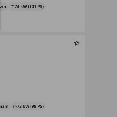
zin
74 kW (101 PS)
Merken
nzin
73 kW (99 PS)