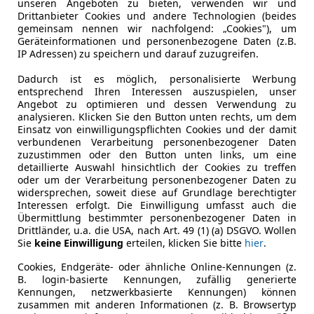
unseren Angeboten zu bieten, verwenden wir und
urneo Courier
Drittanbieter Cookies und andere Technologien (beides
gemeinsam nennen wir nachfolgend: „Cookies"), um
ost Titanium Aut. | FORD STAHL W22
Geräteinformationen und personenbezogene Daten (z.B.
IP Adressen) zu speichern und darauf zuzugreifen.
€ 30 590
Dadurch ist es möglich, personalisierte Werbung
entsprechend Ihren Interessen auszuspielen, unser
Angebot zu optimieren und dessen Verwendung zu
analysieren. Klicken Sie den Button unten rechts, um dem
Einsatz von einwilligungspflichten Cookies und der damit
verbundenen Verarbeitung personenbezogener Daten
zuzustimmen oder den Button unten links, um eine
detaillierte Auswahl hinsichtlich der Cookies zu treffen
oder um der Verarbeitung personenbezogener Daten zu
- (Erstzulassung)
10 km
widersprechen, soweit diese auf Grundlage berechtigter
Interessen erfolgt. Die Einwilligung umfasst auch die
Übermittlung bestimmter personenbezogener Daten in
Drittländer, u.a. die USA, nach Art. 49 (1) (a) DSGVO. Wollen
Sie
keine Einwilligung
erteilen, klicken Sie bitte
hier
.
to Stahl - Wien22
-1220 Wien
Cookies, Endgeräte- oder ähnliche Online-Kennungen (z.
B. login-basierte Kennungen, zufällig generierte
Kennungen, netzwerkbasierte Kennungen) können
zusammen mit anderen Informationen (z. B. Browsertyp