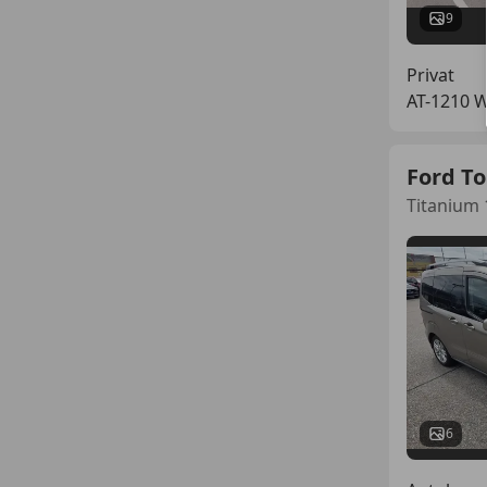
9
Privat
AT-1210 W
Ford To
Titanium 
6