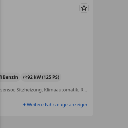
Merken
Benzin
92 kW (125 PS)
Behindertengerecht, Dachreling, Einparkhilfe Sensoren vorne, Regensensor, Sitzheizung, Klimaautomatik, Reifendruckkontrollsystem, Induktionsladen für Smartphones
+ Weitere Fahrzeuge anzeigen