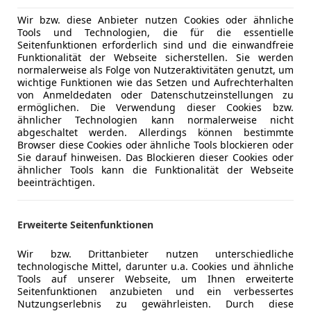
Wir bzw. diese Anbieter nutzen Cookies oder ähnliche
Tools und Technologien, die für die essentielle
Seitenfunktionen erforderlich sind und die einwandfreie
10/2019
75 500 km
Ben
Funktionalität der Webseite sicherstellen. Sie werden
normalerweise als Folge von Nutzeraktivitäten genutzt, um
wichtige Funktionen wie das Setzen und Aufrechterhalten
r, Garantie, Nebelscheinwerfer, ESP, Lordosenstütze, Tem
von Anmeldedaten oder Datenschutzeinstellungen zu
ermöglichen. Die Verwendung dieser Cookies bzw.
utohaus Danninger GmbH
ähnlicher Technologien kann normalerweise nicht
-4060 Leonding
abgeschaltet werden. Allerdings können bestimmte
Browser diese Cookies oder ähnliche Tools blockieren oder
Sie darauf hinweisen. Das Blockieren dieser Cookies oder
ähnlicher Tools kann die Funktionalität der Webseite
urneo Courier
beeinträchtigen.
 Courier Active
€ 32 810
1
Erweiterte Seitenfunktionen
Wir bzw. Drittanbieter nutzen unterschiedliche
technologische Mittel, darunter u.a. Cookies und ähnliche
Tools auf unserer Webseite, um Ihnen erweiterte
Seitenfunktionen anzubieten und ein verbessertes
Nutzungserlebnis zu gewährleisten. Durch diese