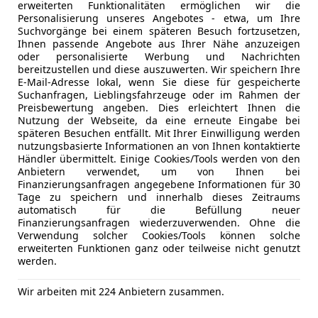
erweiterten Funktionalitäten ermöglichen wir die
Personalisierung unseres Angebotes - etwa, um Ihre
Suchvorgänge bei einem späteren Besuch fortzusetzen,
- (Erstzulassung)
0 km
Ihnen passende Angebote aus Ihrer Nähe anzuzeigen
oder personalisierte Werbung und Nachrichten
bereitzustellen und diese auszuwerten. Wir speichern Ihre
E-Mail-Adresse lokal, wenn Sie diese für gespeicherte
ou Store GmbH
Suchanfragen, Lieblingsfahrzeuge oder im Rahmen der
Preisbewertung angeben. Dies erleichtert Ihnen die
-4840 Vöcklabruck
Nutzung der Webseite, da eine erneute Eingabe bei
späteren Besuchen entfällt. Mit Ihrer Einwilligung werden
nutzungsbasierte Informationen an von Ihnen kontaktierte
Händler übermittelt. Einige Cookies/Tools werden von den
urneo Courier
Anbietern verwendet, um von Ihnen bei
oost Ambiente
Finanzierungsanfragen angegebene Informationen für 30
Tage zu speichern und innerhalb dieses Zeitraums
€ 7 990
automatisch für die Befüllung neuer
Finanzierungsanfragen wiederzuverwenden. Ohne die
Verwendung solcher Cookies/Tools können solche
erweiterten Funktionen ganz oder teilweise nicht genutzt
werden.
Wir arbeiten mit 224 Anbietern zusammen.