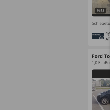
12
4y
AT
Ford To
1,0 EcoB