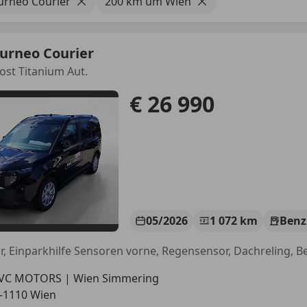
urneo Courier
200 km um Wien
urneo Courier
ost Titanium Aut.
€ 26 990
05/2026
1 072 km
Benz
VC MOTORS | Wien Simmering
-1110 Wien