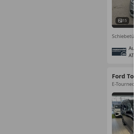
15
Schiebetü
A
AT
Ford To
E-Tourneo