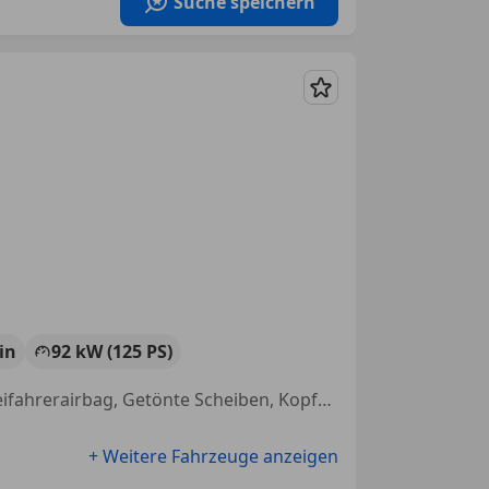
Suche speichern
Merken
in
92 kW (125 PS)
Schiebetür, Einparkhilfe Sensoren vorne, Regensensor, Dachreling, Beifahrerairbag, Getönte Scheiben, Kopfairbag, Alufelgen
+ Weitere Fahrzeuge anzeigen