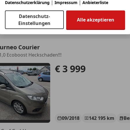
|
|
Datenschutzerklärung
Impressum
Anbieterliste
10/2014
59 000 km
Ben
Datenschutz-
Alle akzeptieren
Einstellungen
ien 21., Floridsdorf
urneo Courier
1,0 Ecoboost Heckschaden!!!
€ 3 999
09/2018
142 195 km
Be