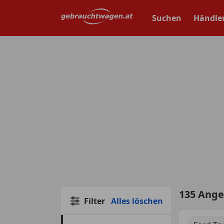
Zum
Hauptinhalt
Suchen
Händle
springen
135 Ang
Filter
Alles löschen