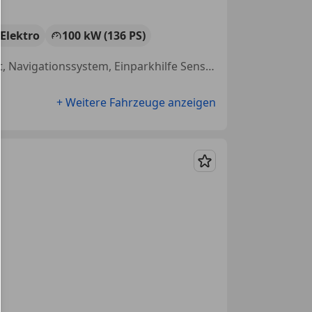
Elektro
100 kW (136 PS)
Schiebetür, Sitzheizung, Beheizbare Frontscheibe, Totwinkel-Assistent, Navigationssystem, Einparkhilfe Sensoren hinten, Regensensor, Einparkhilfe Sensoren vorne
+ Weitere Fahrzeuge anzeigen
Merken