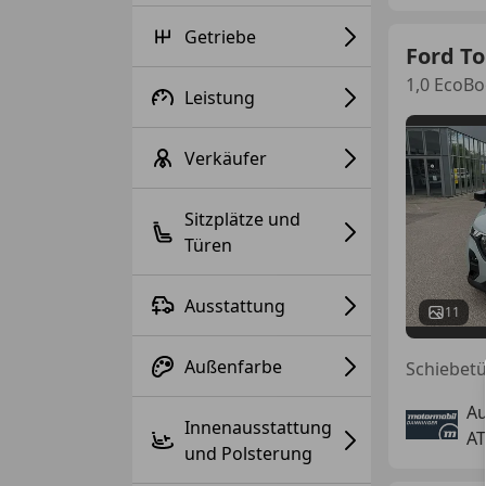
Getriebe
Ford To
1,0 EcoBo
Leistung
Verkäufer
Sitzplätze und
Türen
Ausstattung
11
Außenfarbe
Schiebetü
A
Innenausstattung
AT
und Polsterung