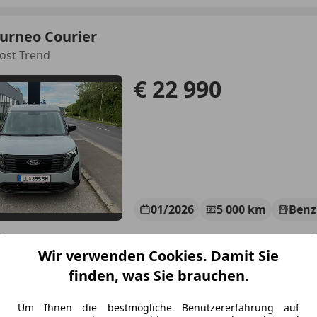
urneo Courier
ost Trend
€ 22 990
01/2026
5 000 km
Benz
r, Beifahrerairbag, Fernlichtassistent, Reifendruckkontroll
Wir verwenden Cookies. Damit Sie
utohaus Danninger GmbH
finden, was Sie brauchen.
-4060 Leonding
Um Ihnen die bestmögliche Benutzererfahrung auf