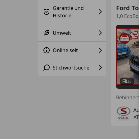
Ford To
Garantie und
Historie
1,0 EcoBo
Umwelt
Online seit
Stichwortsuche
20
Au
AT