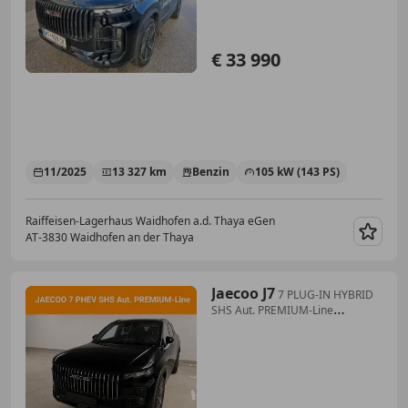
€ 33 990
11/2025
13 327 km
Benzin
105 kW (143 PS)
Raiffeisen-Lagerhaus Waidhofen a.d. Thaya eGen
AT-3830 Waidhofen an der Thaya
Merk
Jaecoo J7
7 PLUG-IN HYBRID
SHS Aut. PREMIUM-Line
*SOFORT ...