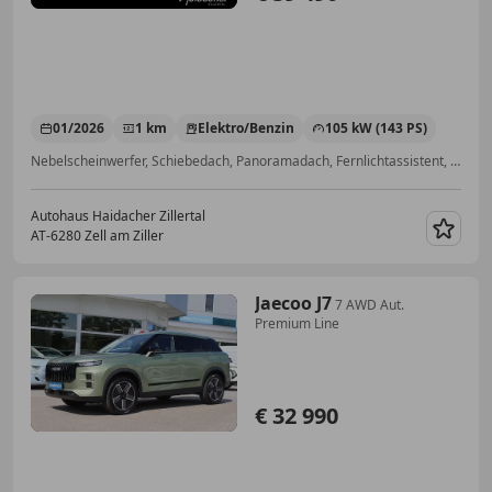
01/2026
1 km
Elektro/Benzin
105 kW (143 PS)
Nebelscheinwerfer, Schiebedach, Panoramadach, Fernlichtassistent, Notrufsystem, Lordosenstütze, Blendfreies Fernlicht, Sprachsteuerung
Autohaus Haidacher Zillertal
AT-6280 Zell am Ziller
Merk
Jaecoo J7
7 AWD Aut.
Premium Line
€ 32 990