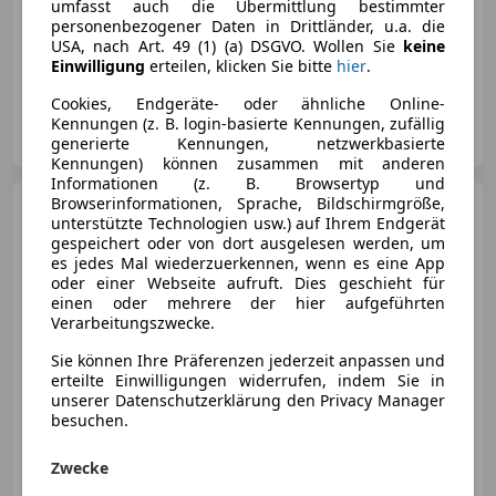
umfasst auch die Übermittlung bestimmter
personenbezogener Daten in Drittländer, u.a. die
12/2025
9 940 km
Elektro/Benzin
USA, nach Art. 49 (1) (a) DSGVO. Wollen Sie
keine
105 kW (143 PS)
Einwilligung
erteilen, klicken Sie bitte
hier
.
Cookies, Endgeräte- oder ähnliche Online-
Jagersberger Automobil GmbH
Kennungen (z. B. login-basierte Kennungen, zufällig
AT-8041 Graz
Merk
generierte Kennungen, netzwerkbasierte
Kennungen) können zusammen mit anderen
Informationen (z. B. Browsertyp und
Browserinformationen, Sprache, Bildschirmgröße,
Jaecoo J7
JAECOO 7 Premium
unterstützte Technologien usw.) auf Ihrem Endgerät
AWD
gespeichert oder von dort ausgelesen werden, um
es jedes Mal wiederzuerkennen, wenn es eine App
oder einer Webseite aufruft. Dies geschieht für
einen oder mehrere der hier aufgeführten
Verarbeitungszwecke.
€ 33 290
Sie können Ihre Präferenzen jederzeit anpassen und
erteilte Einwilligungen widerrufen, indem Sie in
unserer Datenschutzerklärung den Privacy Manager
besuchen.
Zwecke
03/2026
8 200 km
Benzin
108 kW (147 PS)