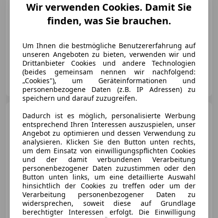
Wir verwenden Cookies. Damit Sie
finden, was Sie brauchen.
Neu
06/2026
3 000 km
Elektro/Benzin
Um Ihnen die bestmögliche Benutzererfahrung auf
105 kW (143 PS)
unseren Angeboten zu bieten, verwenden wir und
Drittanbieter Cookies und andere Technologien
(beides gemeinsam nennen wir nachfolgend:
Autohaus Damisch GmbH
„Cookies"), um Geräteinformationen und
AT-8046 Graz
Merk
personenbezogene Daten (z.B. IP Adressen) zu
speichern und darauf zuzugreifen.
Jaecoo J7
7 PHEV Aut.
Dadurch ist es möglich, personalisierte Werbung
Premium Line
entsprechend Ihren Interessen auszuspielen, unser
Angebot zu optimieren und dessen Verwendung zu
analysieren. Klicken Sie den Button unten rechts,
um dem Einsatz von einwilligungspflichten Cookies
und der damit verbundenen Verarbeitung
personenbezogener Daten zuzustimmen oder den
€ 35 290
Button unten links, um eine detaillierte Auswahl
hinsichtlich der Cookies zu treffen oder um der
Verarbeitung personenbezogener Daten zu
widersprechen, soweit diese auf Grundlage
berechtigter Interessen erfolgt. Die Einwilligung