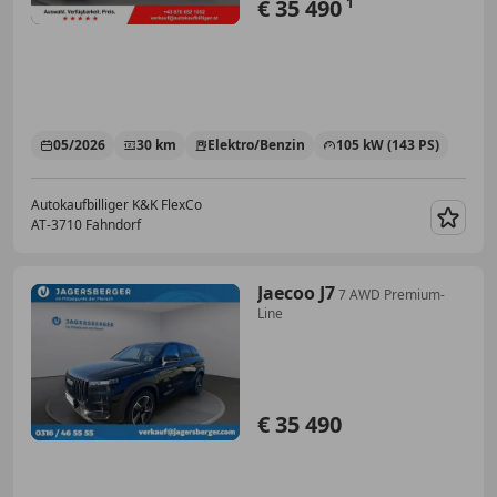
€ 35 490
1
05/2026
30 km
Elektro/Benzin
105 kW (143 PS)
Autokaufbilliger K&K FlexCo
AT-3710 Fahndorf
Merk
Jaecoo J7
7 AWD Premium-
Line
€ 35 490