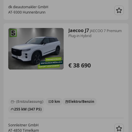
dk dieautomakler GmbH
AT-9300 Hunnenbrunn
Merk
Jaecoo J7
JAECOO 7 Premium
Plug-in Hybrid
€ 38 690
- (Erstzulassung)
0 km
Elektro/Benzin
255 kW (347 PS)
Sonnleitner GmbH
AT-4850 Timelkam
Merk