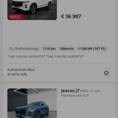
€ 36 987
- (Erstzulassung)
10 km
Benzin
108 kW (147 PS)
*inkl. 3 JAHRE GARANTIE* *inkl. 3 JAHRE GARANTIE*
Autozentrum West
AT-6410 Telfs
Merk
Jaecoo J7
PHEV 1.5 SHS
Premium-Line AUT