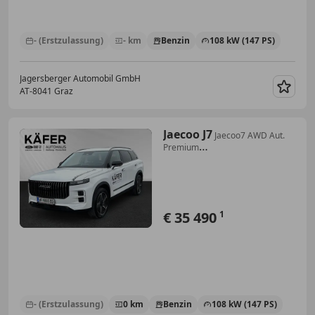
- (Erstzulassung)
- km
Benzin
108 kW (147 PS)
Jagersberger Automobil GmbH
AT-8041 Graz
Merk
Jaecoo J7
Jaecoo7 AWD Aut.
Premium
Line*Vollausstattung*7...
€ 35 490
1
- (Erstzulassung)
0 km
Benzin
108 kW (147 PS)