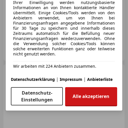
Ihrer Einwilligung werden nutzungsbasierte
Informationen an von Ihnen kontaktierte Händler
übermittelt. Einige Cookies/Tools werden von den
Anbietern verwendet, um von Ihnen bei
Finanzierungsanfragen angegebene Informationen
für 30 Tage zu speichern und innerhalb dieses
01/2026
6 012 km
Benzin
108 kW (147 PS)
Zeitraums automatisch für die Befüllung neuer
Finanzierungsanfragen wiederzuverwenden. Ohne
die Verwendung solcher Cookies/Tools können
Autohaus Eckl GmbH
solche erweiterten Funktionen ganz oder teilweise
AT-3254 Bergland
nicht genutzt werden.
Merk
Wir arbeiten mit 224 Anbietern zusammen.
Jaecoo J7
JAECOO 7 Premium
AWD
|
|
Datenschutzerklärung
Impressum
Anbieterliste
Datenschutz-
Alle akzeptieren
Einstellungen
€ 34 790