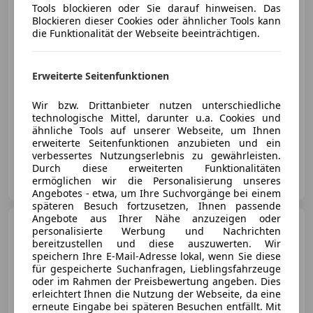
Tools blockieren oder Sie darauf hinweisen. Das
Blockieren dieser Cookies oder ähnlicher Tools kann
die Funktionalität der Webseite beeinträchtigen.
€ 35 490
1
Erweiterte Seitenfunktionen
Wir bzw. Drittanbieter nutzen unterschiedliche
technologische Mittel, darunter u.a. Cookies und
ähnliche Tools auf unserer Webseite, um Ihnen
05/2026
0 km
Elektro/Benzin
105 kW (143 PS)
erweiterte Seitenfunktionen anzubieten und ein
verbessertes Nutzungserlebnis zu gewährleisten.
Durch diese erweiterten Funktionalitäten
Autokaufbilliger K&K FlexCo
ermöglichen wir die Personalisierung unseres
AT-3710 Fahndorf
Merk
Angebotes - etwa, um Ihre Suchvorgänge bei einem
späteren Besuch fortzusetzen, Ihnen passende
Angebote aus Ihrer Nähe anzuzeigen oder
Jaecoo Sonstige
Jaecoo 7
personalisierte Werbung und Nachrichten
ICE 4WD Premium 2xKlima 360
bereitzustellen und diese auszuwerten. Wir
4xSHZ ACC
speichern Ihre E-Mail-Adresse lokal, wenn Sie diese
für gespeicherte Suchanfragen, Lieblingsfahrzeuge
oder im Rahmen der Preisbewertung angeben. Dies
erleichtert Ihnen die Nutzung der Webseite, da eine
€ 32 990
1
erneute Eingabe bei späteren Besuchen entfällt. Mit