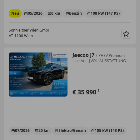
Neu
05/2026
0 km
Benzin
108 kW (147 PS)
Sonnleitner Wien GmbH
AT-1100 Wien
Merk
Jaecoo J7
7 PHEV Premium
Line Aut. |VOLLAUSSTATTUNG|
€ 35 990
1
07/2026
20 km
Elektro/Benzin
105 kW (143 PS)