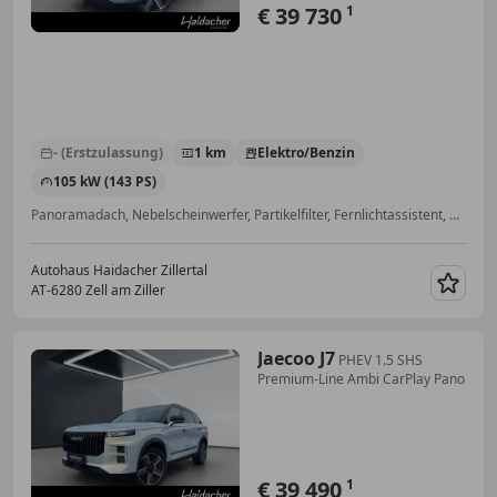
€ 39 730
1
- (Erstzulassung)
1 km
Elektro/Benzin
105 kW (143 PS)
Panoramadach, Nebelscheinwerfer, Partikelfilter, Fernlichtassistent, 360° Kamera, Beheizbare Frontscheibe, Lordosenstütze, Navigationssystem
Autohaus Haidacher Zillertal
AT-6280 Zell am Ziller
Merk
Jaecoo J7
PHEV 1.5 SHS
Premium-Line Ambi CarPlay Pano
€ 39 490
1