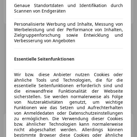
Genaue Standortdaten und Identifikation durch
Scannen von Endgeräten
Sonnleitner GmbH
AT-4060 Leonding
Merk
Personalisierte Werbung und Inhalte, Messung von
Werbeleistung und der Performance von Inhalten,
Zielgruppenforschung sowie Entwicklung und
Verbesserung von Angeboten
Essentielle Seitenfunktionen
Wir bzw. diese Anbieter nutzen Cookies oder
ähnliche Tools und Technologien, die für die
essentielle Seitenfunktionen erforderlich sind und
die einwandfreie Funktionalität der Webseite
sicherstellen. Sie werden normalerweise als Folge
von Nutzeraktivitäten genutzt, um wichtige
Funktionen wie das Setzen und Aufrechterhalten
von Anmeldedaten oder Datenschutzeinstellungen
zu ermöglichen. Die Verwendung dieser Cookies
Jaecoo J7
PHEV PREMIUM-
bzw. ähnlicher Technologien kann normalerweise
LINE 1.5 T-GDI SUPERHYBRID
nicht abgeschaltet werden. Allerdings können
*Gesamt...
bestimmte Browser diese Cookies oder ähnliche