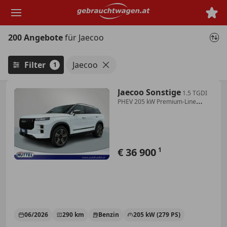
Zum
Hauptinhalt
springen
200 Angebote
für Jaecoo
Filter
Jaecoo
1
Jaecoo Sonstige
1.5 TGDI
PHEV 205 kW Premium-Line
18,4KWh Batterie
€ 36 900
1
06/2026
290 km
Benzin
205 kW (279 PS)