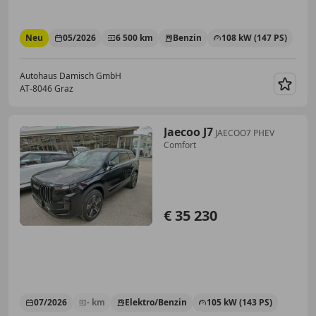
Neu
05/2026
6 500 km
Benzin
108 kW (147 PS)
Autohaus Damisch GmbH
AT-8046 Graz
Merk
Jaecoo J7
JAECOO7 PHEV
Comfort
€ 35 230
07/2026
- km
Elektro/Benzin
105 kW (143 PS)