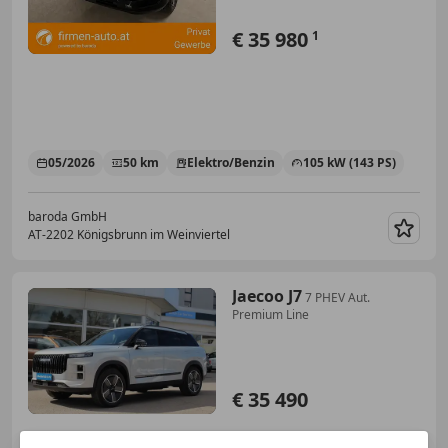
€ 35 980
1
05/2026
50 km
Elektro/Benzin
105 kW (143 PS)
baroda GmbH
AT-2202 Königsbrunn im Weinviertel
Merk
Jaecoo J7
7 PHEV Aut.
Premium Line
€ 35 490