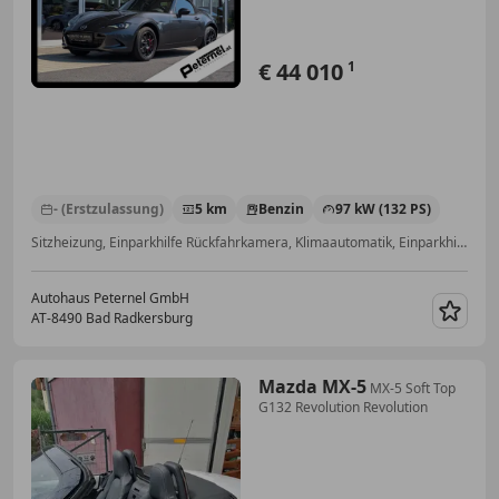
€ 44 010
1
- (Erstzulassung)
5 km
Benzin
97 kW (132 PS)
Sitzheizung, Einparkhilfe Rückfahrkamera, Klimaautomatik, Einparkhilfe Sensoren hinten, Scheckheftgepflegt, Totwinkel-Assistent, Getönte Scheiben, Beifahrerairbag
Autohaus Peternel GmbH
AT-8490 Bad Radkersburg
Merk
Mazda MX-5
MX-5 Soft Top
G132 Revolution Revolution