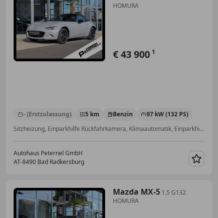
HOMURA
€ 43 900
1
- (Erstzulassung)
5 km
Benzin
97 kW (132 PS)
Sitzheizung, Einparkhilfe Rückfahrkamera, Klimaautomatik, Einparkhilfe Sensoren hinten, Getönte Scheiben, Scheckheftgepflegt, Radio, Navigationssystem
Autohaus Peternel GmbH
AT-8490 Bad Radkersburg
Merk
Mazda MX-5
1.5 G132
HOMURA