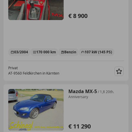
€ 8 900
03/2004
170 000 km
Benzin
107 kW (145 PS)
Privat
AT-9560 Feldkirchen in Kärnten
Merk
Mazda MX-5
/ 1,8 20th.
Anniversary
€ 11 290