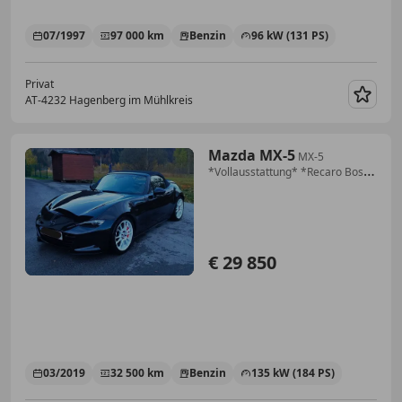
07/1997
97 000 km
Benzin
96 kW (131 PS)
Privat
AT-4232 Hagenberg im Mühlkreis
Merk
Mazda MX-5
MX-5
*Vollausstattung* *Recaro Bose*
G184 Revolution Top
€ 29 850
03/2019
32 500 km
Benzin
135 kW (184 PS)