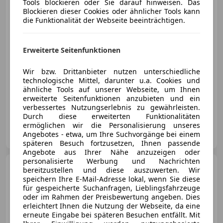
Tools blockieren oder Sie darauf hinweisen. Das
Blockieren dieser Cookies oder ähnlicher Tools kann
die Funktionalität der Webseite beeinträchtigen.
€ 18 490
Erweiterte Seitenfunktionen
Wir bzw. Drittanbieter nutzen unterschiedliche
technologische Mittel, darunter u.a. Cookies und
ähnliche Tools auf unserer Webseite, um Ihnen
erweiterte Seitenfunktionen anzubieten und ein
07/2016
106 769 km
Benzin
117 kW (159 PS)
verbessertes Nutzungserlebnis zu gewährleisten.
Durch diese erweiterten Funktionalitäten
ermöglichen wir die Personalisierung unseres
Lietz Ybbsitz GmbH
Angebotes - etwa, um Ihre Suchvorgänge bei einem
AT-3341 Ybbsitz
Merk
späteren Besuch fortzusetzen, Ihnen passende
Angebote aus Ihrer Nähe anzuzeigen oder
personalisierte Werbung und Nachrichten
Mazda MX-5
G132
bereitzustellen und diese auszuwerten. Wir
EXCLUSIVE-LINE Facelift
speichern Ihre E-Mail-Adresse lokal, wenn Sie diese
Fernlichtass.
für gespeicherte Suchanfragen, Lieblingsfahrzeuge
oder im Rahmen der Preisbewertung angeben. Dies
erleichtert Ihnen die Nutzung der Webseite, da eine
erneute Eingabe bei späteren Besuchen entfällt. Mit