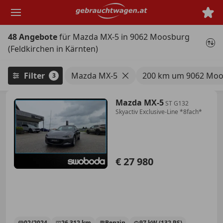
Zum
Hauptinhalt
springen
48 Angebote
für Mazda MX-5 in 9062 Moosburg
(Feldkirchen in Kärnten)
Filter
Mazda MX-5
200 km um 9062 Mo
3
Mazda MX-5
ST G132
Skyactiv Exclusive-Line *8fach*
€ 27 980
02/2024
26 312 km
Benzin
97 kW (132 PS)