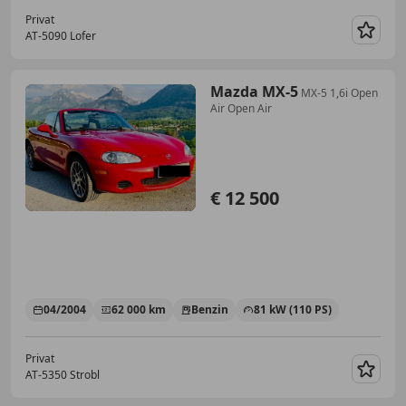
Privat
AT-5090 Lofer
Merk
Mazda MX-5
MX-5 1,6i Open
Air Open Air
€ 12 500
04/2004
62 000 km
Benzin
81 kW (110 PS)
Privat
AT-5350 Strobl
Merk