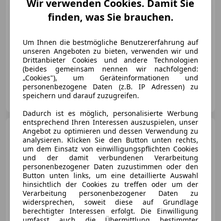
€ 25 990
Wir verwenden Cookies. Damit Sie
finden, was Sie brauchen.
Um Ihnen die bestmögliche Benutzererfahrung auf
unseren Angeboten zu bieten, verwenden wir und
Drittanbieter Cookies und andere Technologien
03/2017
54 000 km
Benzin
118 kW (160 PS)
(beides gemeinsam nennen wir nachfolgend:
„Cookies"), um Geräteinformationen und
personenbezogene Daten (z.B. IP Adressen) zu
Privat
speichern und darauf zuzugreifen.
AT-9020 Klagenfurt am Wörthersee
Merk
Dadurch ist es möglich, personalisierte Werbung
entsprechend Ihren Interessen auszuspielen, unser
Mazda MX-5
MAGIC
Angebot zu optimieren und dessen Verwendung zu
➡️ROADSTER➡️Kamera
analysieren. Klicken Sie den Button unten rechts,
um dem Einsatz von einwilligungspflichten Cookies
und der damit verbundenen Verarbeitung
personenbezogener Daten zuzustimmen oder den
Button unten links, um eine detaillierte Auswahl
hinsichtlich der Cookies zu treffen oder um der
€ 8 480
Verarbeitung personenbezogener Daten zu
widersprechen, soweit diese auf Grundlage
berechtigter Interessen erfolgt. Die Einwilligung
umfasst auch die Übermittlung bestimmter