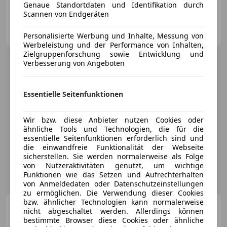
Genaue Standortdaten und Identifikation durch
Scannen von Endgeräten
Privat
AT-3362 Amstetten
Merk
Personalisierte Werbung und Inhalte, Messung von
Werbeleistung und der Performance von Inhalten,
Zielgruppenforschung sowie Entwicklung und
Verbesserung von Angeboten
Essentielle Seitenfunktionen
Wir bzw. diese Anbieter nutzen Cookies oder
ähnliche Tools und Technologien, die für die
essentielle Seitenfunktionen erforderlich sind und
die einwandfreie Funktionalität der Webseite
sicherstellen. Sie werden normalerweise als Folge
von Nutzeraktivitäten genutzt, um wichtige
Funktionen wie das Setzen und Aufrechterhalten
von Anmeldedaten oder Datenschutzeinstellungen
zu ermöglichen. Die Verwendung dieser Cookies
bzw. ähnlicher Technologien kann normalerweise
Mazda MX-5
2.0L SKY
nicht abgeschaltet werden. Allerdings können
ACTIVE G160 Revolution
bestimmte Browser diese Cookies oder ähnliche