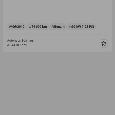
06/2010
79 600 km
Benzin
92 kW (125 PS)
Autohaus Schinagl
AT-4470 Enns
Merk