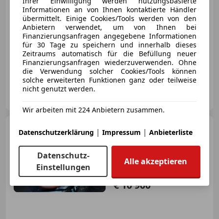
€ 32 940
1
Ihrer Einwilligung werden nutzungsbasierte
Informationen an von Ihnen kontaktierte Händler
übermittelt. Einige Cookies/Tools werden von den
Anbietern verwendet, um von Ihnen bei
Finanzierungsanfragen angegebene Informationen
für 30 Tage zu speichern und innerhalb dieses
Zeitraums automatisch für die Befüllung neuer
Finanzierungsanfragen wiederzuverwenden. Ohne
06/2026
5 km
Benzin
97 kW (132 PS)
die Verwendung solcher Cookies/Tools können
solche erweiterten Funktionen ganz oder teilweise
nicht genutzt werden.
Eisner Auto Villach
AT-9500 Villach
Merk
Wir arbeiten mit 224 Anbietern zusammen.
Mazda MX-5
MX-5 1,6i
|
|
Datenschutzerklärung
Impressum
Anbieterliste
Magic GTR
Datenschutz-
Alle akzeptieren
Einstellungen
€ 10 900