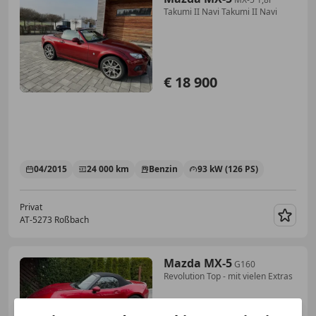
Takumi II Navi Takumi II Navi
€ 18 900
04/2015
24 000 km
Benzin
93 kW (126 PS)
Privat
AT-5273 Roßbach
Merk
Mazda MX-5
G160
Revolution Top - mit vielen Extras