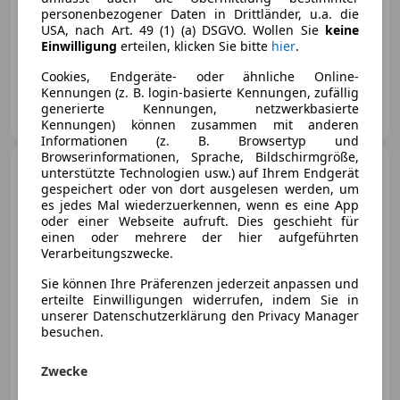
personenbezogener Daten in Drittländer, u.a. die
USA, nach Art. 49 (1) (a) DSGVO. Wollen Sie
keine
Einwilligung
erteilen, klicken Sie bitte
hier
.
Neu
07/2002
99 400 km
Benzin
81 kW (110 PS)
Cookies, Endgeräte- oder ähnliche Online-
Kennungen (z. B. login-basierte Kennungen, zufällig
DASTO Kfz Handelsagentur e.U.
generierte Kennungen, netzwerkbasierte
AT-6383 Erpfendorf
Merk
Kennungen) können zusammen mit anderen
Informationen (z. B. Browsertyp und
Browserinformationen, Sprache, Bildschirmgröße,
Mazda MX-5
MX-5 1,8i
unterstützte Technologien usw.) auf Ihrem Endgerät
Challenge Leder - NC Facelift 2 -
gespeichert oder von dort ausgelesen werden, um
!!neuer Preis!!
es jedes Mal wiederzuerkennen, wenn es eine App
oder einer Webseite aufruft. Dies geschieht für
einen oder mehrere der hier aufgeführten
Verarbeitungszwecke.
€ 11 900
Sie können Ihre Präferenzen jederzeit anpassen und
erteilte Einwilligungen widerrufen, indem Sie in
unserer Datenschutzerklärung den Privacy Manager
besuchen.
Zwecke
12/2013
162 500 km
Benzin
93 kW (126 PS)