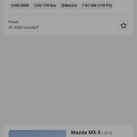
06/2005
92 179 km
Benzin
81 kW (110 PS)
Privat
AT-3382 Loosdorf
Merk
Mazda MX-5
1,8i SE