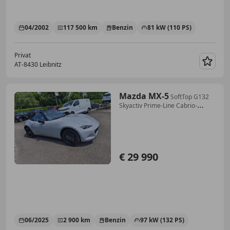
04/2002
117 500 km
Benzin
81 kW (110 PS)
Privat
AT-8430 Leibnitz
Merk
Mazda MX-5
SoftTop G132
Skyactiv Prime-Line Cabrio-
Roadste...
€ 29 990
06/2025
2 900 km
Benzin
97 kW (132 PS)