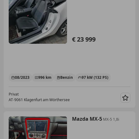
€ 23 999
08/2023
996 km
Benzin
97 kW (132 PS)
Privat
AT-9061 Klagenfurt am Wörthersee
Merk
Mazda MX-5
MX-5 1,8i