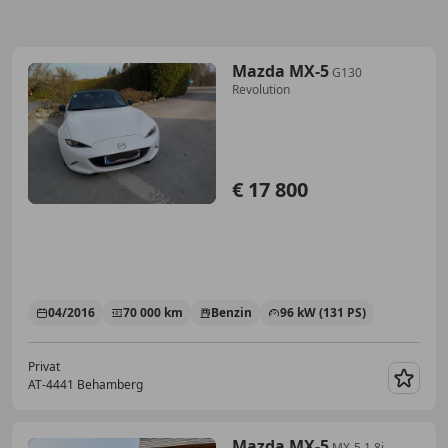
Mazda MX-5
G130
Revolution
€ 17 800
04/2016
70 000 km
Benzin
96 kW (131 PS)
Privat
AT-4441 Behamberg
Merk
Mazda MX-5
MX-5 1,8i