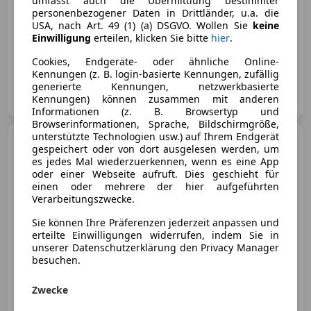
umfasst auch die Übermittlung bestimmter
personenbezogener Daten in Drittländer, u.a. die
€ 6 250
USA, nach Art. 49 (1) (a) DSGVO. Wollen Sie
keine
Einwilligung
erteilen, klicken Sie bitte
hier
.
06/2006
119 038 km
Benzin
141 kW (192 PS)
Cookies, Endgeräte- oder ähnliche Online-
Kennungen (z. B. login-basierte Kennungen, zufällig
generierte Kennungen, netzwerkbasierte
Privat
Kennungen) können zusammen mit anderen
NL-6731SG OTTERLO
Merk
Informationen (z. B. Browsertyp und
Browserinformationen, Sprache, Bildschirmgröße,
unterstützte Technologien usw.) auf Ihrem Endgerät
Mazda RX-8
Revolution C
gespeichert oder von dort ausgelesen werden, um
es jedes Mal wiederzuerkennen, wenn es eine App
oder einer Webseite aufruft. Dies geschieht für
einen oder mehrere der hier aufgeführten
Verarbeitungszwecke.
Sie können Ihre Präferenzen jederzeit anpassen und
erteilte Einwilligungen widerrufen, indem Sie in
unserer Datenschutzerklärung den Privacy Manager
besuchen.
Zwecke
€ 12 500