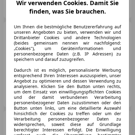
Wir verwenden Cookies. Damit Sie
Privat
finden, was Sie brauchen.
NL-1614 Stede Broec
Merk
Um Ihnen die bestmögliche Benutzererfahrung auf
Mazda RX-8
RX-8 Renesis
unseren Angeboten zu bieten, verwenden wir und
Drittanbieter Cookies und andere Technologien
(beides gemeinsam nennen wir nachfolgend:
„Cookies"), um Geräteinformationen und
personenbezogene Daten (z.B. IP Adressen) zu
speichern und darauf zuzugreifen.
€ 13 005
Dadurch ist es möglich, personalisierte Werbung
entsprechend Ihren Interessen auszuspielen, unser
02/2025
206 000 km
Benzin
141 kW (192 PS)
Angebot zu optimieren und dessen Verwendung zu
analysieren. Klicken Sie den Button unten rechts,
um dem Einsatz von einwilligungspflichten Cookies
Privat
und der damit verbundenen Verarbeitung
DE-80992 München, Landeshauptstadt
Merk
personenbezogener Daten zuzustimmen oder den
Button unten links, um eine detaillierte Auswahl
hinsichtlich der Cookies zu treffen oder um der
Mazda RX-8
1.3 Renesis
Verarbeitung personenbezogener Daten zu
widersprechen, soweit diese auf Grundlage
berechtigter Interessen erfolgt. Die Einwilligung