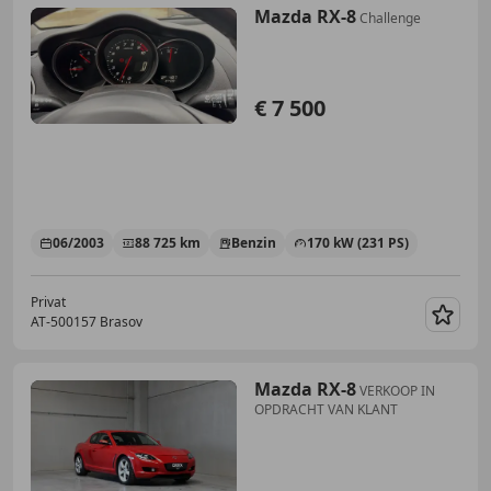
Mazda RX-8
Challenge
€ 7 500
06/2003
88 725 km
Benzin
170 kW (231 PS)
Privat
AT-500157 Brasov
Merk
Mazda RX-8
VERKOOP IN
OPDRACHT VAN KLANT