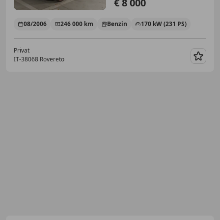
€ 8 000
08/2006
246 000 km
Benzin
170 kW (231 PS)
Privat
IT-38068 Rovereto
Merk