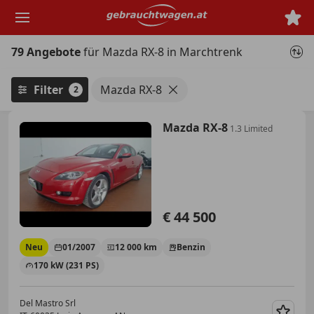
Zum
Hauptinhalt
springen
79 Angebote
für Mazda RX-8 in Marchtrenk
Filter
Mazda RX-8
2
Mazda RX-8
1.3 Limited
€ 44 500
Neu
01/2007
12 000 km
Benzin
170 kW (231 PS)
Del Mastro Srl