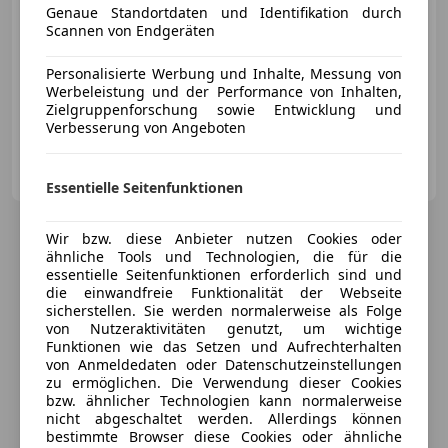
Genaue Standortdaten und Identifikation durch
Scannen von Endgeräten
Personalisierte Werbung und Inhalte, Messung von
Werbeleistung und der Performance von Inhalten,
10/2006
93 723 km
Benzin
170 kW (231 PS)
Zielgruppenforschung sowie Entwicklung und
Verbesserung von Angeboten
Privat
AT-7423 Pinkafeld
Merk
Essentielle Seitenfunktionen
Wir bzw. diese Anbieter nutzen Cookies oder
ähnliche Tools und Technologien, die für die
essentielle Seitenfunktionen erforderlich sind und
die einwandfreie Funktionalität der Webseite
sicherstellen. Sie werden normalerweise als Folge
von Nutzeraktivitäten genutzt, um wichtige
Funktionen wie das Setzen und Aufrechterhalten
von Anmeldedaten oder Datenschutzeinstellungen
zu ermöglichen. Die Verwendung dieser Cookies
bzw. ähnlicher Technologien kann normalerweise
nicht abgeschaltet werden. Allerdings können
bestimmte Browser diese Cookies oder ähnliche