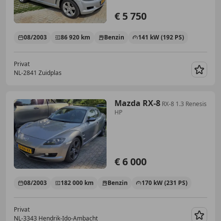
€ 5 750
08/2003
86 920 km
Benzin
141 kW (192 PS)
Privat
NL-2841 Zuidplas
Merk
Mazda RX-8
RX-8 1.3 Renesis
HP
€ 6 000
08/2003
182 000 km
Benzin
170 kW (231 PS)
Privat
NL-3343 Hendrik-Ido-Ambacht
Merk