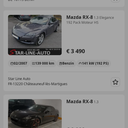
Merk
Mazda RX-8
1.3 Elegance
192 Pack Moteur HS
€ 3 490
02/2007
139 000 km
Benzin
141 kW (192 PS)
Star Line Auto
FR-13220 Châteauneuf-lès-Martigues
Merk
Mazda RX-8
1.3