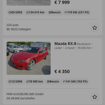
€ 7 999
05/2003
134 615 km
Benzin
170 kW (231 PS)
GDCauto
BE-9620 Zottegem
Merk
Mazda RX-8
Revolution ~
Leder ~ 2.Hand ~ 78.000 Km ~
€ 4 350
12/2006
78 000 km
Benzin
141 kW (192 PS)
PKW AUGSBURG IMS GmbH
DE-86368 Gersthofen
Merk