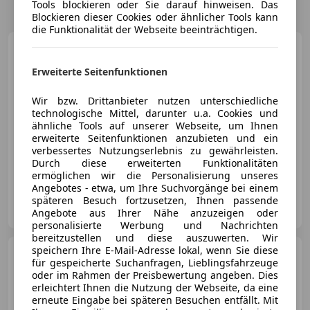
Tools blockieren oder Sie darauf hinweisen. Das
Blockieren dieser Cookies oder ähnlicher Tools kann
die Funktionalität der Webseite beeinträchtigen.
Mazda RX-8
231
Erweiterte Seitenfunktionen
Wir bzw. Drittanbieter nutzen unterschiedliche
technologische Mittel, darunter u.a. Cookies und
ähnliche Tools auf unserer Webseite, um Ihnen
€ 8 999
erweiterte Seitenfunktionen anzubieten und ein
verbessertes Nutzungserlebnis zu gewährleisten.
06/2006
73 000 km
Benzin
170 kW (231 PS)
Durch diese erweiterten Funktionalitäten
ermöglichen wir die Personalisierung unseres
Angebotes - etwa, um Ihre Suchvorgänge bei einem
Privat
späteren Besuch fortzusetzen, Ihnen passende
IT-57030 Marciana
Angebote aus Ihrer Nähe anzuzeigen oder
Merk
personalisierte Werbung und Nachrichten
bereitzustellen und diese auszuwerten. Wir
speichern Ihre E-Mail-Adresse lokal, wenn Sie diese
Mazda RX-8
RX-8 Renesis
für gespeicherte Suchanfragen, Lieblingsfahrzeuge
oder im Rahmen der Preisbewertung angeben. Dies
erleichtert Ihnen die Nutzung der Webseite, da eine
erneute Eingabe bei späteren Besuchen entfällt. Mit