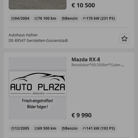
€ 10 500
04/2004
76 100 km
Benzin
170 kW (231 PS)
Autohaus Hafner
DE-89547 Gerstetten-Gussenstadt
Merk
Mazda RX-8
Revolution*69.500km*Guter
Zustand
€ 9 990
12/2005
69 500 km
Benzin
141 kW (192 PS)