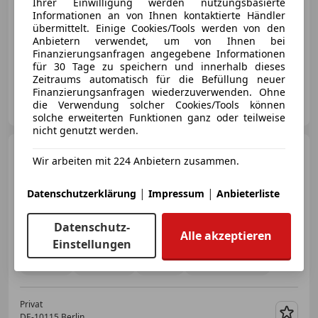
Ihrer Einwilligung werden nutzungsbasierte
Informationen an von Ihnen kontaktierte Händler
€ 6 800
übermittelt. Einige Cookies/Tools werden von den
Anbietern verwendet, um von Ihnen bei
Finanzierungsanfragen angegebene Informationen
06/2005
119 880 km
Benzin
141 kW (192 PS)
für 30 Tage zu speichern und innerhalb dieses
Zeitraums automatisch für die Befüllung neuer
Finanzierungsanfragen wiederzuverwenden. Ohne
Privat
die Verwendung solcher Cookies/Tools können
DE-58515 Lüdenscheid, Stadt
Merk
solche erweiterten Funktionen ganz oder teilweise
nicht genutzt werden.
Mazda RX-8
R3
Wir arbeiten mit 224 Anbietern zusammen.
|
|
Datenschutzerklärung
Impressum
Anbieterliste
Datenschutz-
€ 18 000
Alle akzeptieren
Einstellungen
07/2009
52 000 km
Benzin
170 kW (231 PS)
Privat
DE-10115 Berlin