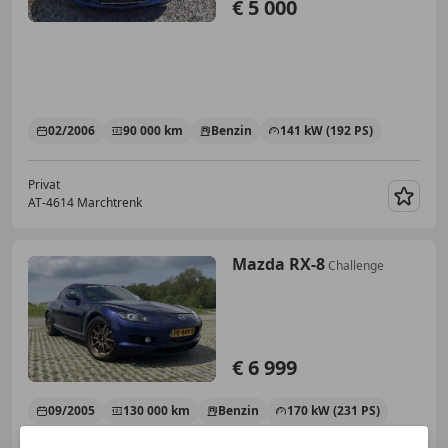
€ 5 000
02/2006
90 000 km
Benzin
141 kW (192 PS)
Privat
AT-4614 Marchtrenk
Merk
Mazda RX-8
Challenge
€ 6 999
09/2005
130 000 km
Benzin
170 kW (231 PS)