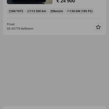
€ 24 900
08/1973
113 500 km
Benzin
136 kW (185 PS)
Privat
DE-65779 Kelkheim
Merk