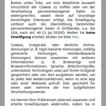
Button unten links, um eine detaillierte Auswahl
Mercedes-Benz CE 280
hinsichtlich der Cookies zu treffen oder um der
200-280 W123
Verarbeitung personenbezogener Daten zu
widersprechen, soweit diese auf Grundlage
berechtigter Interessen erfolgt. Die Einwilligung
umfasst auch die Übermittlung bestimmter
personenbezogener Daten in Drittländer, u.a. die
€ 11 900
USA, nach Art. 49 (1) (a) DSGVO. Wollen Sie
keine
Einwilligung
erteilen, klicken Sie bitte
hier
.
08/1985
172 124 km
Benzin
136 kW (185 PS)
Cookies, Endgeräte- oder ähnliche Online-
Kennungen (z. B. login-basierte Kennungen, zufällig
generierte Kennungen, netzwerkbasierte
De Caspers Collectie B.V.
Kennungen) können zusammen mit anderen
NL-9761 TD EELDE
Merk
Informationen (z. B. Browsertyp und
Browserinformationen, Sprache, Bildschirmgröße,
unterstützte Technologien usw.) auf Ihrem Endgerät
Mercedes-Benz CE 280
gespeichert oder von dort ausgelesen werden, um
CE /8 Coupe mit Schiebedach und
es jedes Mal wiederzuerkennen, wenn es eine App
Automatik
oder einer Webseite aufruft. Dies geschieht für
einen oder mehrere der hier aufgeführten
Verarbeitungszwecke.
€ 31 500
Sie können Ihre Präferenzen jederzeit anpassen und
erteilte Einwilligungen widerrufen, indem Sie in