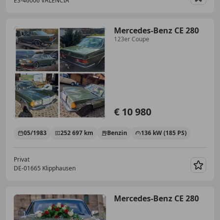
ES-46006 VALENCIA
Merk
Mercedes-Benz CE 280
123er Coupe
€ 10 980
05/1983
252 697 km
Benzin
136 kW (185 PS)
Privat
DE-01665 Klipphausen
Merk
Mercedes-Benz CE 280