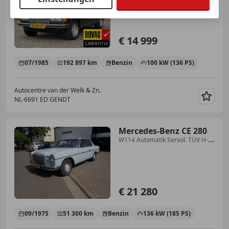
€ 14 999
07/1985
192 897 km
Benzin
100 kW (136 PS)
Autocentre van der Welk & Zn.
NL-6691 ED GENDT
Merk
Mercedes-Benz CE 280
W114 Automatik Servol. TÜV H-
Gutachten
€ 21 280
09/1975
51 300 km
Benzin
136 kW (185 PS)