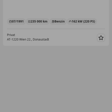
07/1991
235 000 km
Benzin
162 kW (220 PS)
Privat
AT-1220 Wien 22., Donaustadt
Merk