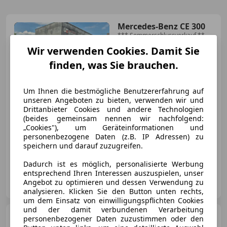
Mercedes-Benz CE 300
*** Sommerschlussverkauf ***
300 CE-24 Cabr. Aut.
Wir verwenden Cookies. Damit Sie
finden, was Sie brauchen.
€ 17 790
Um Ihnen die bestmögliche Benutzererfahrung auf
unseren Angeboten zu bieten, verwenden wir und
Drittanbieter Cookies und andere Technologien
(beides gemeinsam nennen wir nachfolgend:
„Cookies"), um Geräteinformationen und
personenbezogene Daten (z.B. IP Adressen) zu
speichern und darauf zuzugreifen.
04/1993
156 520 km
Benzin
162 kW (220 PS)
Dadurch ist es möglich, personalisierte Werbung
entsprechend Ihren Interessen auszuspielen, unser
ÜZ Automobile e.U.
Angebot zu optimieren und dessen Verwendung zu
AT-6800 Feldkirch
Merk
analysieren. Klicken Sie den Button unten rechts,
um dem Einsatz von einwilligungspflichten Cookies
und der damit verbundenen Verarbeitung
Mercedes-Benz CE 300
personenbezogener Daten zuzustimmen oder den
CE-24 Coupé Sportline ID:10