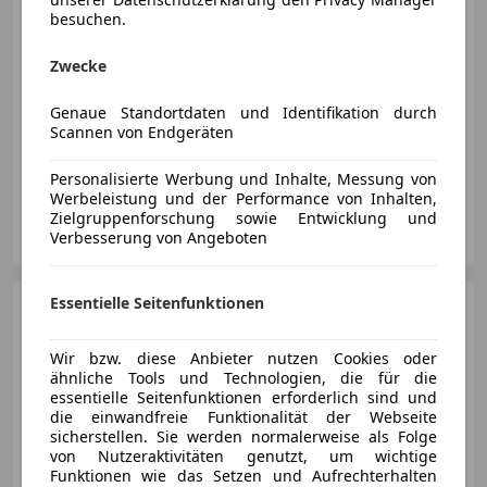
besuchen.
€ 32 000
Zwecke
Genaue Standortdaten und Identifikation durch
Scannen von Endgeräten
04/1992
198 566 km
Benzin
162 kW (220 PS)
Personalisierte Werbung und Inhalte, Messung von
Werbeleistung und der Performance von Inhalten,
Zielgruppenforschung sowie Entwicklung und
Stefan Oberhuber - Ihr Auto-Concierge
Verbesserung von Angeboten
AT-6850 Dornbirn
Merk
Essentielle Seitenfunktionen
Mercedes-Benz CE 300
300 CE-24 Cabr. Aut.
Wir bzw. diese Anbieter nutzen Cookies oder
ähnliche Tools und Technologien, die für die
essentielle Seitenfunktionen erforderlich sind und
die einwandfreie Funktionalität der Webseite
€ 21 900
sicherstellen. Sie werden normalerweise als Folge
von Nutzeraktivitäten genutzt, um wichtige
Funktionen wie das Setzen und Aufrechterhalten