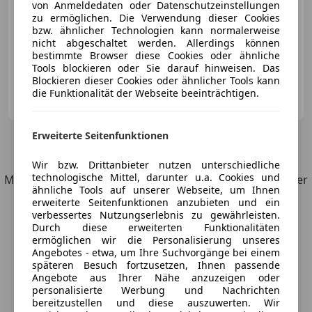
von Anmeldedaten oder Datenschutzeinstellungen
zu ermöglichen. Die Verwendung dieser Cookies
bzw. ähnlicher Technologien kann normalerweise
nicht abgeschaltet werden. Allerdings können
03/1993
153 000 km
Benzin
162 kW (220 PS)
bestimmte Browser diese Cookies oder ähnliche
Tools blockieren oder Sie darauf hinweisen. Das
Blockieren dieser Cookies oder ähnlicher Tools kann
ÜZ Automobile e.U.
die Funktionalität der Webseite beeinträchtigen.
AT-6800 Feldkirch
Merk
Erweiterte Seitenfunktionen
5
Angebote
für Mercedes-Benz CE 300
Wir bzw. Drittanbieter nutzen unterschiedliche
technologische Mittel, darunter u.a. Cookies und
Möchtest du automatisch über neue Fahrzeuge zu deiner
ähnliche Tools auf unserer Webseite, um Ihnen
Suche informiert werden?
erweiterte Seitenfunktionen anzubieten und ein
verbessertes Nutzungserlebnis zu gewährleisten.
Durch diese erweiterten Funktionalitäten
Suche speichern
ermöglichen wir die Personalisierung unseres
Angebotes - etwa, um Ihre Suchvorgänge bei einem
späteren Besuch fortzusetzen, Ihnen passende
Angebote aus Ihrer Nähe anzuzeigen oder
personalisierte Werbung und Nachrichten
bereitzustellen und diese auszuwerten. Wir