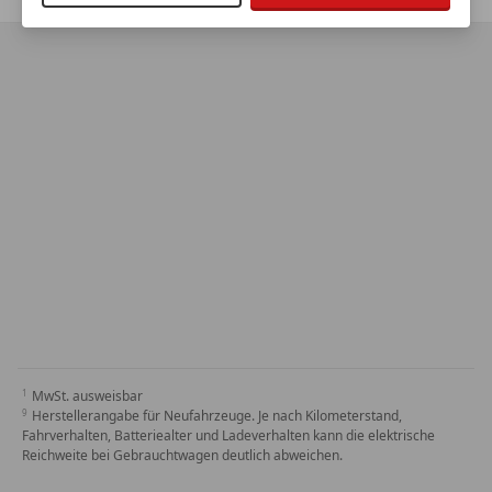
MwSt. ausweisbar
Herstellerangabe für Neufahrzeuge. Je nach Kilometerstand,
Fahrverhalten, Batteriealter und Ladeverhalten kann die elektrische
Reichweite bei Gebrauchtwagen deutlich abweichen.