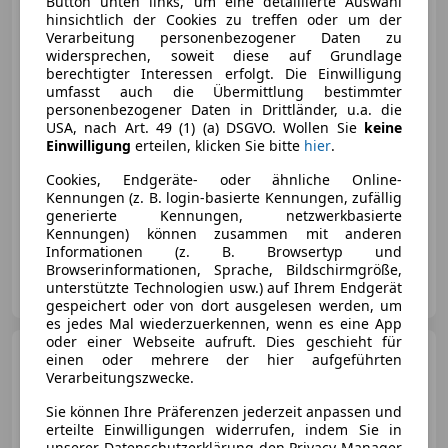
Button unten links, um eine detaillierte Auswahl
hinsichtlich der Cookies zu treffen oder um der
Verarbeitung personenbezogener Daten zu
widersprechen, soweit diese auf Grundlage
berechtigter Interessen erfolgt. Die Einwilligung
umfasst auch die Übermittlung bestimmter
€ 16 500
personenbezogener Daten in Drittländer, u.a. die
USA, nach Art. 49 (1) (a) DSGVO. Wollen Sie
keine
Einwilligung
erteilen, klicken Sie bitte
hier
.
Cookies, Endgeräte- oder ähnliche Online-
Kennungen (z. B. login-basierte Kennungen, zufällig
generierte Kennungen, netzwerkbasierte
03/1991
175 000 km
Benzin
162 kW (220 PS)
Kennungen) können zusammen mit anderen
Informationen (z. B. Browsertyp und
Browserinformationen, Sprache, Bildschirmgröße,
Kfz Fuchs Gebrauchtwagenhandel OG
unterstützte Technologien usw.) auf Ihrem Endgerät
AT-2333 Leopoldsdorf
Merk
gespeichert oder von dort ausgelesen werden, um
es jedes Mal wiederzuerkennen, wenn es eine App
oder einer Webseite aufruft. Dies geschieht für
Mercedes-Benz CE 300
einen oder mehrere der hier aufgeführten
300 CE-24 Cabr. Aut.
Verarbeitungszwecke.
Sie können Ihre Präferenzen jederzeit anpassen und
erteilte Einwilligungen widerrufen, indem Sie in
unserer Datenschutzerklärung den Privacy Manager