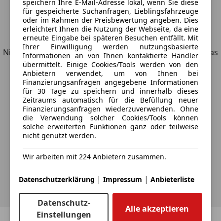
speichern Ihre E-Mail-Adresse lokal, wenn Sie diese
für gespeicherte Suchanfragen, Lieblingsfahrzeuge
oder im Rahmen der Preisbewertung angeben. Dies
erleichtert Ihnen die Nutzung der Webseite, da eine
Entdecke ähnliche Fahrzeuge
erneute Eingabe bei späteren Besuchen entfällt. Mit
Ihrer Einwilligung werden nutzungsbasierte
Nicht ganz deine Suchkriterien, aber vielleicht genau, was
Informationen an von Ihnen kontaktierte Händler
du suchst.
übermittelt. Einige Cookies/Tools werden von den
Anbietern verwendet, um von Ihnen bei
Finanzierungsanfragen angegebene Informationen
für 30 Tage zu speichern und innerhalb dieses
Zeitraums automatisch für die Befüllung neuer
Möchtest du automatisch über neue
Finanzierungsanfragen wiederzuverwenden. Ohne
die Verwendung solcher Cookies/Tools können
Fahrzeuge zu deiner Suche informiert
solche erweiterten Funktionen ganz oder teilweise
nicht genutzt werden.
werden?
Wir arbeiten mit 224 Anbietern zusammen.
Suche speichern
|
|
Datenschutzerklärung
Impressum
Anbieterliste
Datenschutz-
Alle akzeptieren
Einstellungen
Zurück
1
/
1
Weiter