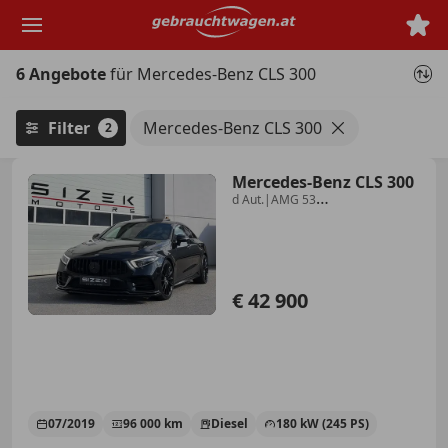
Zum
Hauptinhalt
springen
6 Angebote
für Mercedes-Benz CLS 300
Filter
Mercedes-Benz CLS 300
2
Mercedes-Benz CLS 300
d Aut.|AMG 53
LOOK|SHD|BURMESTER|360*
€ 42 900
07/2019
96 000 km
Diesel
180 kW (245 PS)