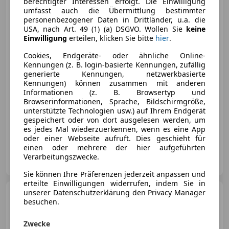
berechtigter Interessen erfolgt. Die Einwilligung
umfasst auch die Übermittlung bestimmter
personenbezogener Daten in Drittländer, u.a. die
USA, nach Art. 49 (1) (a) DSGVO. Wollen Sie
keine
Einwilligung
erteilen, klicken Sie bitte
hier
.
Cookies, Endgeräte- oder ähnliche Online-
€ 43 500
Kennungen (z. B. login-basierte Kennungen, zufällig
generierte Kennungen, netzwerkbasierte
Kennungen) können zusammen mit anderen
Informationen (z. B. Browsertyp und
Browserinformationen, Sprache, Bildschirmgröße,
unterstützte Technologien usw.) auf Ihrem Endgerät
gespeichert oder von dort ausgelesen werden, um
07/2019
129 990 km
Diesel
180 kW (245 PS)
es jedes Mal wiederzuerkennen, wenn es eine App
oder einer Webseite aufruft. Dies geschieht für
einen oder mehrere der hier aufgeführten
Privat
Verarbeitungszwecke.
AT-2601 Sollenau
Merk
Sie können Ihre Präferenzen jederzeit anpassen und
erteilte Einwilligungen widerrufen, indem Sie in
unserer Datenschutzerklärung den Privacy Manager
Mercedes-Benz CLS 300
besuchen.
CLS 300d 4Matic Aut. AMG Line
**VOLL**
Zwecke