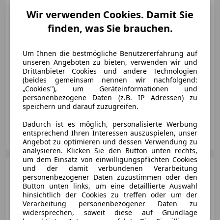
Wir verwenden Cookies. Damit Sie
finden, was Sie brauchen.
€ 14 990
Um Ihnen die bestmögliche Benutzererfahrung auf
unseren Angeboten zu bieten, verwenden wir und
Drittanbieter Cookies und andere Technologien
(beides gemeinsam nennen wir nachfolgend:
„Cookies"), um Geräteinformationen und
personenbezogene Daten (z.B. IP Adressen) zu
02/2011
136 900 km
Benzin
170 kW (231 PS)
speichern und darauf zuzugreifen.
Dadurch ist es möglich, personalisierte Werbung
Privat
entsprechend Ihren Interessen auszuspielen, unser
AT-7574 Burgauberg-Neudauberg
Merk
Angebot zu optimieren und dessen Verwendung zu
analysieren. Klicken Sie den Button unten rechts,
um dem Einsatz von einwilligungspflichten Cookies
Mercedes-Benz CLS 300
und der damit verbundenen Verarbeitung
personenbezogener Daten zuzustimmen oder den
CLS53 AMG Optik | Soundmodul
| Top Zustand
Button unten links, um eine detaillierte Auswahl
hinsichtlich der Cookies zu treffen oder um der
Verarbeitung personenbezogener Daten zu
widersprechen, soweit diese auf Grundlage