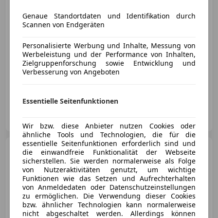
Genaue Standortdaten und Identifikation durch
€ 61 720
1
Scannen von Endgeräten
Personalisierte Werbung und Inhalte, Messung von
Werbeleistung und der Performance von Inhalten,
Zielgruppenforschung sowie Entwicklung und
Verbesserung von Angeboten
03/2023
40 780 km
Diesel
195 kW (265 PS)
Essentielle Seitenfunktionen
Harald Schlintl Automobile GmbH
AT-9300 St. Veit an der Glan
Merk
Wir bzw. diese Anbieter nutzen Cookies oder
ähnliche Tools und Technologien, die für die
essentielle Seitenfunktionen erforderlich sind und
Mercedes-Benz CLS 300
die einwandfreie Funktionalität der Webseite
d Aut.
sicherstellen. Sie werden normalerweise als Folge
von Nutzeraktivitäten genutzt, um wichtige
Funktionen wie das Setzen und Aufrechterhalten
von Anmeldedaten oder Datenschutzeinstellungen
zu ermöglichen. Die Verwendung dieser Cookies
bzw. ähnlicher Technologien kann normalerweise
€ 40 950
nicht abgeschaltet werden. Allerdings können