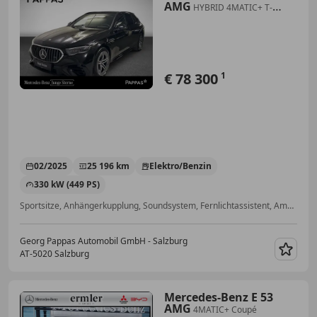
AMG
HYBRID 4MATIC+ T-
Modell LED Distr PTS
€ 78 300
1
02/2025
25 196 km
Elektro/Benzin
330 kW (449 PS)
Sportsitze, Anhängerkupplung, Soundsystem, Fernlichtassistent, Ambientebeleuchtung, Sportpaket, Elektrische Sitze, ABS
Georg Pappas Automobil GmbH - Salzburg
AT-5020 Salzburg
Merk
Mercedes-Benz E 53
AMG
4MATIC+ Coupé