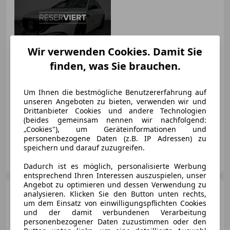
Limousine Totw Wide LED
€ 99 900
1
Wir verwenden Cookies. Damit Sie
finden, was Sie brauchen.
Um Ihnen die bestmögliche Benutzererfahrung auf
unseren Angeboten zu bieten, verwenden wir und
Neu
08/2025
14 745 km
Elektro/Benzin
Drittanbieter Cookies und andere Technologien
(beides gemeinsam nennen wir nachfolgend:
430 kW (585 PS)
„Cookies"), um Geräteinformationen und
personenbezogene Daten (z.B. IP Adressen) zu
speichern und darauf zuzugreifen.
Pappas Automobilvertriebs GmbH - Regau
AT-4844 Regau
Merk
Dadurch ist es möglich, personalisierte Werbung
entsprechend Ihren Interessen auszuspielen, unser
Angebot zu optimieren und dessen Verwendung zu
Mercedes-Benz E 53
analysieren. Klicken Sie den Button unten rechts,
AMG
E 53 T AMG HYBRID
um dem Einsatz von einwilligungspflichten Cookies
4MATIC+ Premium AHK
und der damit verbundenen Verarbeitung
personenbezogener Daten zuzustimmen oder den