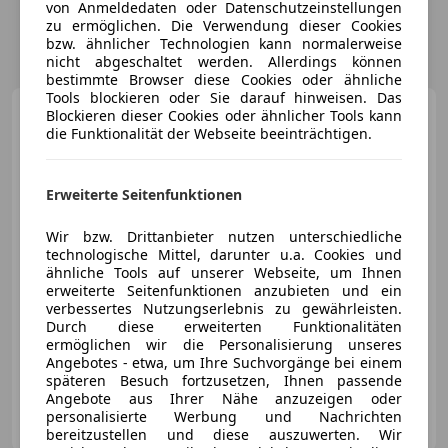
von Anmeldedaten oder Datenschutzeinstellungen
zu ermöglichen. Die Verwendung dieser Cookies
bzw. ähnlicher Technologien kann normalerweise
nicht abgeschaltet werden. Allerdings können
bestimmte Browser diese Cookies oder ähnliche
Tools blockieren oder Sie darauf hinweisen. Das
Mercedes-Benz E 53
Blockieren dieser Cookies oder ähnlicher Tools kann
AMG
E AMG 53 T 4 Matic Aut.
die Funktionalität der Webseite beeinträchtigen.
Erweiterte Seitenfunktionen
€ 99 000
1
Wir bzw. Drittanbieter nutzen unterschiedliche
technologische Mittel, darunter u.a. Cookies und
ähnliche Tools auf unserer Webseite, um Ihnen
erweiterte Seitenfunktionen anzubieten und ein
verbessertes Nutzungserlebnis zu gewährleisten.
Durch diese erweiterten Funktionalitäten
ermöglichen wir die Personalisierung unseres
04/2026
1 460 km
Benzin
330 kW (449 PS)
Angebotes - etwa, um Ihre Suchvorgänge bei einem
späteren Besuch fortzusetzen, Ihnen passende
Angebote aus Ihrer Nähe anzuzeigen oder
Privat
personalisierte Werbung und Nachrichten
AT-6320 Angerberg
Merk
bereitzustellen und diese auszuwerten. Wir