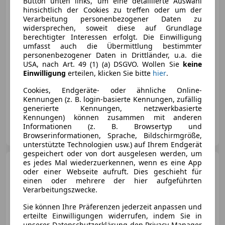
Button unten links, um eine detaillierte Auswahl
hinsichtlich der Cookies zu treffen oder um der
Verarbeitung personenbezogener Daten zu
€ 84 950
1
widersprechen, soweit diese auf Grundlage
berechtigter Interessen erfolgt. Die Einwilligung
umfasst auch die Übermittlung bestimmter
personenbezogener Daten in Drittländer, u.a. die
USA, nach Art. 49 (1) (a) DSGVO. Wollen Sie
keine
Einwilligung
erteilen, klicken Sie bitte
hier
.
05/2025
12 860 km
Elektro/Benzin
Cookies, Endgeräte- oder ähnliche Online-
330 kW (449 PS)
Kennungen (z. B. login-basierte Kennungen, zufällig
generierte Kennungen, netzwerkbasierte
Kennungen) können zusammen mit anderen
AV Ott GmbH Eisenstadt
Informationen (z. B. Browsertyp und
AT-7000 Eisenstadt
Merk
Browserinformationen, Sprache, Bildschirmgröße,
unterstützte Technologien usw.) auf Ihrem Endgerät
gespeichert oder von dort ausgelesen werden, um
es jedes Mal wiederzuerkennen, wenn es eine App
Mercedes-Benz E 53
AMG
oder einer Webseite aufruft. Dies geschieht für
HYBRID 4MATIC+
einen oder mehrere der hier aufgeführten
Limousine LED Distr PTS
Verarbeitungszwecke.
Sie können Ihre Präferenzen jederzeit anpassen und
erteilte Einwilligungen widerrufen, indem Sie in
€ 99 800
1
unserer Datenschutzerklärung den Privacy Manager