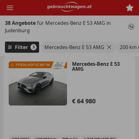
Zum
Hauptinhalt
springen
38 Angebote
für Mercedes-Benz E 53 AMG in
Judenburg
Filter
Mercedes-Benz E 53 AMG
200 km 
3
Mercedes-Benz E 53
AMG
€ 64 980