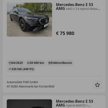
Mercedes-Benz E 53
AMG
AMG E 53 Hybrid 4Matic+
Premium (214.263)
€ 75 980
04/2025
39 000 km
Elektro/Benzin
330 kW (449 PS)
Automobile Pöltl GmbH
AT-8280 Altenmarkt bei Fürstenfeld
Merk
Mercedes-Benz E 53
AMG
Hybrid 4MATIC+