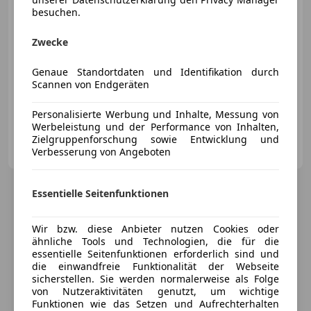
besuchen.
Zwecke
Genaue Standortdaten und Identifikation durch
12/2025
17 905 km
Elektro/Benzin
Scannen von Endgeräten
330 kW (449 PS)
Personalisierte Werbung und Inhalte, Messung von
Werbeleistung und der Performance von Inhalten,
Zielgruppenforschung sowie Entwicklung und
Georg Pappas Automobil GmbH - Salzburg
Verbesserung von Angeboten
AT-5020 Salzburg
Merk
Essentielle Seitenfunktionen
Wir bzw. diese Anbieter nutzen Cookies oder
ähnliche Tools und Technologien, die für die
essentielle Seitenfunktionen erforderlich sind und
die einwandfreie Funktionalität der Webseite
sicherstellen. Sie werden normalerweise als Folge
von Nutzeraktivitäten genutzt, um wichtige
Funktionen wie das Setzen und Aufrechterhalten