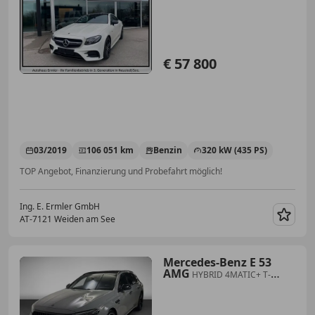
€ 57 800
03/2019
106 051 km
Benzin
320 kW (435 PS)
TOP Angebot, Finanzierung und Probefahrt möglich!
Ing. E. Ermler GmbH
AT-7121 Weiden am See
Merk
Mercedes-Benz E 53
AMG
HYBRID 4MATIC+ T-
Modell Distr PTS LED