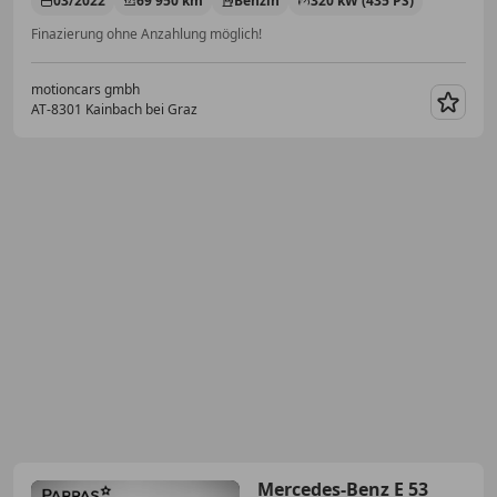
03/2022
69 950 km
Benzin
320 kW (435 PS)
Finazierung ohne Anzahlung möglich!
motioncars gmbh
AT-8301 Kainbach bei Graz
Merk
Mercedes-Benz E 53