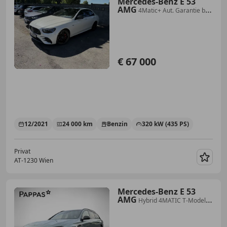
Mercedes-Benz E 53
AMG
4Matic+ Aut. Garantie bis
28/11
€ 67 000
12/2021
24 000 km
Benzin
320 kW (435 PS)
Privat
AT-1230 Wien
Merk
Mercedes-Benz E 53
AMG
Hybrid 4MATIC T-Modell
Totw Wide LED