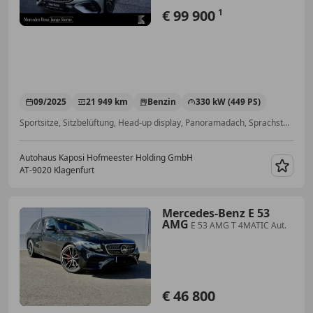
€ 99 900
1
09/2025
21 949 km
Benzin
330 kW (449 PS)
Sportsitze, Sitzbelüftung, Head-up display, Panoramadach, Sprachsteuerung, Ambientebeleuchtung, Winterpaket, Abstandstempomat
Autohaus Kaposi Hofmeester Holding GmbH
AT-9020 Klagenfurt
Merk
Mercedes-Benz E 53
AMG
E 53 AMG T 4MATIC Aut.
€ 46 800