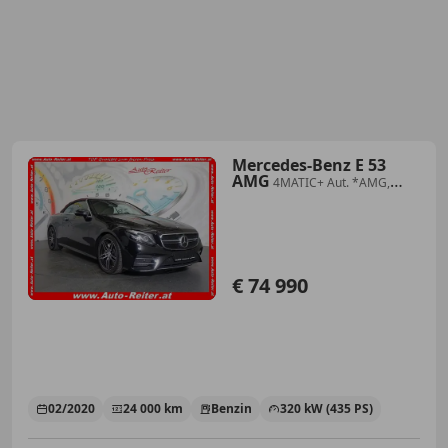
Mercedes-Benz E 53
AMG
4MATIC+ Aut. *AMG,
BURMESTER, ACC, LEDER*
€ 74 990
02/2020
24 000 km
Benzin
320 kW (435 PS)