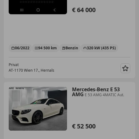
€ 64 000
06/2022
94 500 km
Benzin
320 kW (435 PS)
Privat
AT-1170 Wien 17., Hernals
Merk
Mercedes-Benz E 53
AMG
E 53 AMG 4MATIC Aut.
€ 52 500