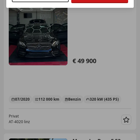
€ 49 900
07/2020
112 000 km
Benzin
320 kW (435 PS)
Privat
AT-4020 linz
Merk