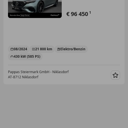
€ 96 450
1
08/2024
21 800 km
Elektro/Benzin
430 kW (585 PS)
Pappas Steiermark GmbH - Niklasdorf
AT-8712 Niklasdorf
Merk