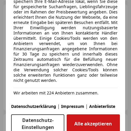
speichern Ihre E-Mail-Adresse lokal, wenn Sie diese
für gespeicherte Suchanfragen, Lieblingsfahrzeuge
Mercedes-Benz E 53
oder im Rahmen der Preisbewertung angeben. Dies
AMG
4MATIC * FINANZIERUNG
erleichtert Ihnen die Nutzung der Webseite, da eine
*
erneute Eingabe bei späteren Besuchen entfällt. Mit
Ihrer Einwilligung werden nutzungsbasierte
Informationen an von Ihnen kontaktierte Händler
übermittelt. Einige Cookies/Tools werden von den
Anbietern verwendet, um von Ihnen bei
€ 52 990
Finanzierungsanfragen angegebene Informationen
für 30 Tage zu speichern und innerhalb dieses
Zeitraums automatisch für die Befüllung neuer
Finanzierungsanfragen wiederzuverwenden. Ohne
die Verwendung solcher Cookies/Tools können
solche erweiterten Funktionen ganz oder teilweise
nicht genutzt werden.
10/2018
94 000 km
Benzin
320 kW (435 PS)
Wir arbeiten mit 224 Anbietern zusammen.
KFZ HANDEL A.A.
AT-2512 Tribuswinkel
Merk
|
|
Datenschutzerklärung
Impressum
Anbieterliste
Datenschutz-
Mercedes-Benz E 53
Alle akzeptieren
AMG
4Matic+ Aut.
Einstellungen