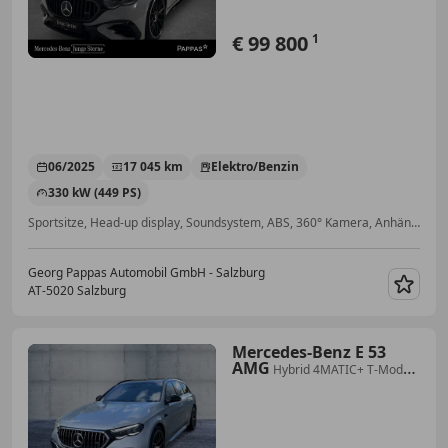
€ 99 800
1
06/2025
17 045 km
Elektro/Benzin
330 kW (449 PS)
Sportsitze, Head-up display, Soundsystem, ABS, 360° Kamera, Anhängerkupplung, Schiebedach, Panoramadach
Georg Pappas Automobil GmbH - Salzburg
AT-5020 Salzburg
Merk
Mercedes-Benz E 53
AMG
Hybrid 4MATIC+ T-Modell
AMG