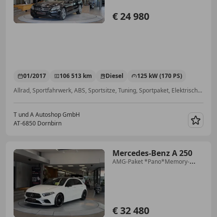
Beleuchtung*Navi*18Zoll*LE
€ 24 980
01/2017
106 513 km
Diesel
125 kW (170 PS)
Allrad, Sportfahrwerk, ABS, Sportsitze, Tuning, Sportpaket, Elektrische Sitze, §57a Gutachten gültig
T und A Autoshop GmbH
AT-6850 Dornbirn
Merk
Mercedes-Benz A 250
AMG-Paket *Pano*Memory-
Sitz*Ambiente
€ 32 480