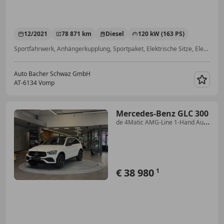
12/2021
78 871 km
Diesel
120 kW (163 PS)
Sportfahrwerk, Anhängerkupplung, Sportpaket, Elektrische Sitze, Elektrische Heckklappe, Abstandstempomat, Isofix, Totwinkel-Assistent
Auto Bacher Schwaz GmbH
AT-6134 Vomp
Merk
Mercedes-Benz GLC 300
de 4Matic AMG-Line 1-Hand Aut.
*Pano*AHK*Navi*Kame
€ 38 980
1