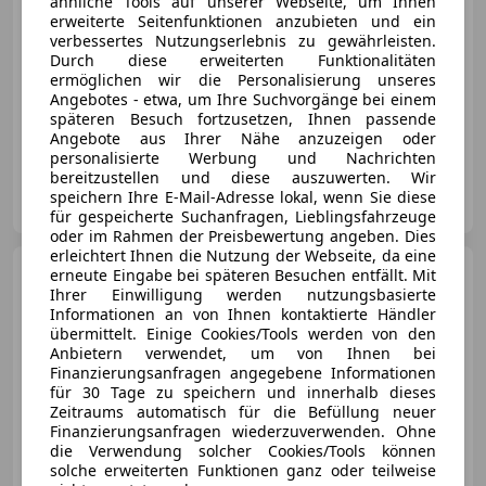
ähnliche Tools auf unserer Webseite, um Ihnen
erweiterte Seitenfunktionen anzubieten und ein
verbessertes Nutzungserlebnis zu gewährleisten.
Durch diese erweiterten Funktionalitäten
ermöglichen wir die Personalisierung unseres
Angebotes - etwa, um Ihre Suchvorgänge bei einem
01/2018
109 300 km
Diesel
250 kW (340 PS)
späteren Besuch fortzusetzen, Ihnen passende
Panoramadach, Head-up display, 360° Kamera, Massagesitze, Luftfederung, Apple CarPlay, Elektrische Fensterheber, Sportfahrwerk
Angebote aus Ihrer Nähe anzuzeigen oder
personalisierte Werbung und Nachrichten
bereitzustellen und diese auszuwerten. Wir
T und A Autoshop GmbH
speichern Ihre E-Mail-Adresse lokal, wenn Sie diese
AT-6850 Dornbirn
Merk
für gespeicherte Suchanfragen, Lieblingsfahrzeuge
oder im Rahmen der Preisbewertung angeben. Dies
erleichtert Ihnen die Nutzung der Webseite, da eine
Mercedes-Benz C 220
erneute Eingabe bei späteren Besuchen entfällt. Mit
Kombi Automatik
Ihrer Einwilligung werden nutzungsbasierte
Informationen an von Ihnen kontaktierte Händler
übermittelt. Einige Cookies/Tools werden von den
Anbietern verwendet, um von Ihnen bei
Finanzierungsanfragen angegebene Informationen
für 30 Tage zu speichern und innerhalb dieses
€ 28 900
1
Zeitraums automatisch für die Befüllung neuer
Finanzierungsanfragen wiederzuverwenden. Ohne
die Verwendung solcher Cookies/Tools können
solche erweiterten Funktionen ganz oder teilweise