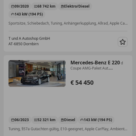
09/2020
68 742 km
Elektro/Diesel
143 kW (194 PS)
Sportsitze, Schiebedach, Tuning, Anhängerkupplung, Allrad, Apple CarPlay, §57a Gutachten gültig, Freisprecheinrichtung
T und A Autoshop GmbH
AT-6850 Dornbirn
Merk
Mercedes-Benz E 220
d
Coupe AMG-Paket Aut.
*Pano*360°*Burmester*
€ 54 450
06/2023
52 321 km
Diesel
143 kW (194 PS)
Tuning, §57a Gutachten gültig, E10-geeignet, Apple CarPlay, Ambientebeleuchtung, Sportpaket, 360° Kamera, Sportsitze