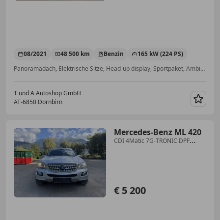
08/2021
48 500 km
Benzin
165 kW (224 PS)
Panoramadach, Elektrische Sitze, Head-up display, Sportpaket, Ambientebeleuchtung, Abstandstempomat, Sitzheizung, Navigationssystem
T und A Autoshop GmbH
AT-6850 Dornbirn
Merk
Mercedes-Benz ML 420
CDI 4Matic 7G-TRONIC DPF
Edition 10
€ 5 200