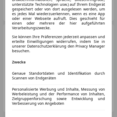
unterstützte Technologien usw.) auf Ihrem Endgerät
gespeichert oder von dort ausgelesen werden, um
Rudi Lins GmbH & Co KG
es jedes Mal wiederzuerkennen, wenn es eine App
AT-6714 Nüziders
Merk
oder einer Webseite aufruft. Dies geschieht für
einen oder mehrere der hier aufgeführten
Verarbeitungszwecke.
Mercedes-Benz CLS 350
d 4Matic AMG-Paket Aut.
Sie können Ihre Präferenzen jederzeit anpassen und
*Schiebedach*Kamera*Sitzbe
erteilte Einwilligungen widerrufen, indem Sie in
unserer Datenschutzerklärung den Privacy Manager
€ 34 990
besuchen.
Zwecke
Genaue Standortdaten und Identifikation durch
Scannen von Endgeräten
06/2016
154 642 km
Diesel
190 kW (258 PS)
Sportpaket, Sportfahrwerk, §57a Gutachten gültig, Schiebedach, Sprachsteuerung, Xenonscheinwerfer, Tuning, Ambientebeleuchtung
Personalisierte Werbung und Inhalte, Messung von
Werbeleistung und der Performance von Inhalten,
Zielgruppenforschung sowie Entwicklung und
T und A Autoshop GmbH
Verbesserung von Angeboten
AT-6850 Dornbirn
Merk