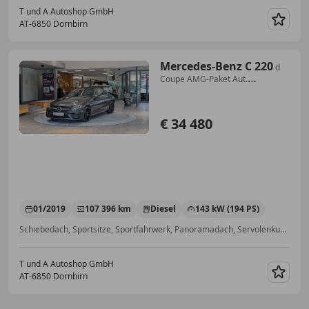
T und A Autoshop GmbH
AT-6850 Dornbirn
Merk
Mercedes-Benz C 220
d
Coupe AMG-Paket Aut.
*Pano*Kamera*Navi*19Zoll*
€ 34 480
01/2019
107 396 km
Diesel
143 kW (194 PS)
Schiebedach, Sportsitze, Sportfahrwerk, Panoramadach, Servolenkung, Notrufsystem, Tuning, Sportpaket
T und A Autoshop GmbH
AT-6850 Dornbirn
Merk