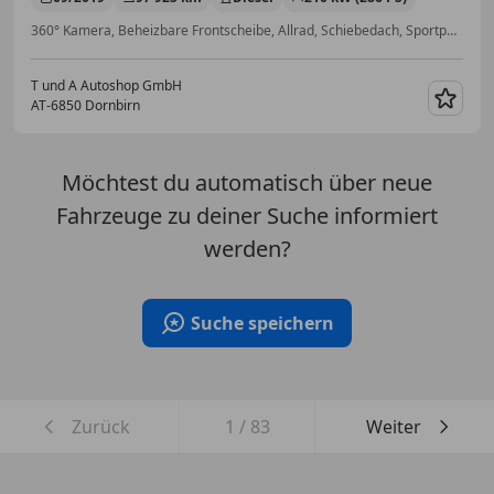
360° Kamera, Beheizbare Frontscheibe, Allrad, Schiebedach, Sportpaket, §57a Gutachten gültig, Sprachsteuerung, Sitzheizung
T und A Autoshop GmbH
AT-6850 Dornbirn
Merk
Möchtest du automatisch über neue
Fahrzeuge zu deiner Suche informiert
werden?
Suche speichern
Zurück
1
/
83
Weiter