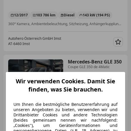
12/2017
103 786 km
Diesel
143 kW (194 PS)
360° Kamera, Ambientebeleuchtung, Sitzheizung, Anhängerkupplung, ABS, Getönte Scheiben, Garantie, Apple CarPlay
Autohero Österreich GmbH Imst
AT-6460 Imst
Merk
Mercedes-Benz GLE 350
Coupe GLE 350 de 4Matic
Wir verwenden Cookies. Damit Sie
finden, was Sie brauchen.
€ 72 900
Um Ihnen die bestmögliche Benutzererfahrung auf
unseren Angeboten zu bieten, verwenden wir und
Drittanbieter Cookies und andere Technologien
(beides gemeinsam nennen wir nachfolgend:
„Cookies"), um Geräteinformationen und
personenbezogene Daten (z.B. IP Adressen) zu