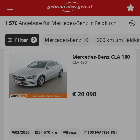
Zum
Hauptinhalt
springen
1 570
Angebote für Mercedes-Benz in Feldkirch
Filter
Mercedes-Benz
200 km um Feldki
2
Mercedes-Benz CLA 180
CLA 180
€ 20 090
03/2020
54 570 km
Benzin
100 kW (136 PS)