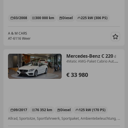
03/2008
300 000 km
Diesel
225 kW (306 PS)
A & M CARS
AT-6116 Weer
Merk
Mercedes-Benz C 220
d
4Matic AMG-Paket Cabrio Aut.
*Navi*Kamera*LED*
€ 33 980
09/2017
76 352 km
Diesel
125 kW (170 PS)
Allrad, Sportsitze, Sportfahrwerk, Sportpaket, Ambientebeleuchtung, Sitzheizung, Einparkhilfe Rückfahrkamera, Regensensor