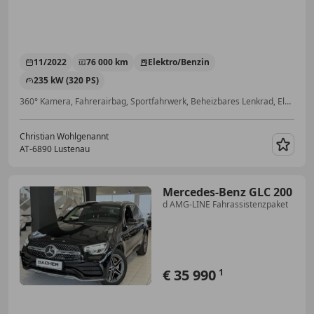
11/2022
76 000 km
Elektro/Benzin
235 kW (320 PS)
360° Kamera, Fahrerairbag, Sportfahrwerk, Beheizbares Lenkrad, Elektrische Sitze, Schlüssellose Zentralverriegelung, Verkehrszeichenerkennung, ESP
Christian Wohlgenannt
AT-6890 Lustenau
Merk
Mercedes-Benz GLC 200
d AMG-LINE Fahrassistenzpaket
€ 35 990
1