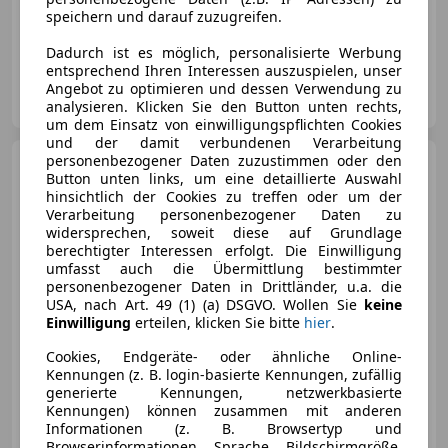
02/2024
82 000 km
Elektro/Diesel
speichern und darauf zuzugreifen.
245 kW (333 PS)
Dadurch ist es möglich, personalisierte Werbung
entsprechend Ihren Interessen auszuspielen, unser
Rudi Lins Gesellschaft m.b.H. & Co. KG
Angebot zu optimieren und dessen Verwendung zu
AT-6830 Rankweil
Merk
analysieren. Klicken Sie den Button unten rechts,
um dem Einsatz von einwilligungspflichten Cookies
und der damit verbundenen Verarbeitung
personenbezogener Daten zuzustimmen oder den
Mercedes-Benz CLA 220
Button unten links, um eine detaillierte Auswahl
Shooting Brake CLA 220 d 4Matic
hinsichtlich der Cookies zu treffen oder um der
Verarbeitung personenbezogener Daten zu
widersprechen, soweit diese auf Grundlage
berechtigter Interessen erfolgt. Die Einwilligung
umfasst auch die Übermittlung bestimmter
€ 28 890
personenbezogener Daten in Drittländer, u.a. die
USA, nach Art. 49 (1) (a) DSGVO. Wollen Sie
keine
Einwilligung
erteilen, klicken Sie bitte
hier
.
Cookies, Endgeräte- oder ähnliche Online-
Kennungen (z. B. login-basierte Kennungen, zufällig
generierte Kennungen, netzwerkbasierte
05/2020
109 535 km
Diesel
140 kW (190 PS)
Kennungen) können zusammen mit anderen
Informationen (z. B. Browsertyp und
Sportfahrwerk, Allrad, Sportsitze, Elektrische Heckklappe, Isofix, Sprachsteuerung, USB, Einparkhilfe Rückfahrkamera
Browserinformationen, Sprache, Bildschirmgröße,