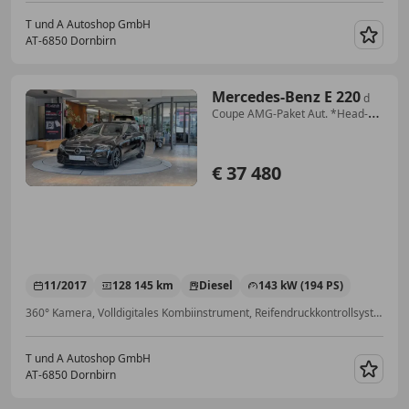
T und A Autoshop GmbH
AT-6850 Dornbirn
Merk
Mercedes-Benz E 220
d
Coupe AMG-Paket Aut. *Head-
up*Pano*360°*Burmeste
€ 37 480
11/2017
128 145 km
Diesel
143 kW (194 PS)
360° Kamera, Volldigitales Kombiinstrument, Reifendruckkontrollsystem, Sportsitze, Ambientebeleuchtung, Notrufsystem, Sportfahrwerk, Sportpaket
T und A Autoshop GmbH
AT-6850 Dornbirn
Merk