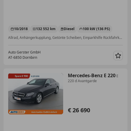
10/2018
132 552 km
Diesel
100 kW (136 PS)
Allrad, Anhängerkupplung, Getönte Scheiben, Einparkhilfe Rückfahrkamera, LED-Scheinwerfer, Spurhalteassistent, Elektrische Heckklappe, Verkehrszeichenerkennung
Auto Gerster GmbH
AT-6850 Dornbirn
Merk
Mercedes-Benz E 220
E
220 d Avantgarde
€ 26 690