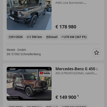
AMG Line Burmester
Standheizung
€ 178 980
01/2026
1 500 km
Diesel
270 kW (367 PS)
Metek - GmbH
DE-57392 Schmallenberg
Merk
Mercedes-Benz G 450
G
450 d PROFESSIONAL rubellit
Night I+II Leiter
€ 149 900
1