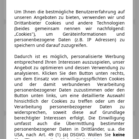
A & N Automobile
Um Ihnen die bestmögliche Benutzererfahrung auf
DE-99091 Erfurt
Merk
unseren Angeboten zu bieten, verwenden wir und
Drittanbieter Cookies und andere Technologien
(beides gemeinsam nennen wir nachfolgend:
Mercedes-Benz G 450
d
„Cookies"), um Geräteinformationen und
AMG*NIGHT*Multibeam*360°K*Stand
personenbezogene Daten (z.B. IP Adressen) zu
speichern und darauf zuzugreifen.
Dadurch ist es möglich, personalisierte Werbung
entsprechend Ihren Interessen auszuspielen, unser
€ 163 480
1
Angebot zu optimieren und dessen Verwendung zu
analysieren. Klicken Sie den Button unten rechts,
um dem Einsatz von einwilligungspflichten Cookies
05/2026
3 003 km
Diesel
270 kW (367 PS)
und der damit verbundenen Verarbeitung
personenbezogener Daten zuzustimmen oder den
Button unten links, um eine detaillierte Auswahl
Autohaus Peter GmbH
hinsichtlich der Cookies zu treffen oder um der
DE-99734 Nordhausen
Merk
Verarbeitung personenbezogener Daten zu
widersprechen, soweit diese auf Grundlage
berechtigter Interessen erfolgt. Die Einwilligung
Mercedes-Benz G 450
umfasst auch die Übermittlung bestimmter
G450d Superior Prof.Reserverad
personenbezogener Daten in Drittländer, u.a. die
Carbon MLED Night
USA, nach Art. 49 (1) (a) DSGVO. Wollen Sie
keine