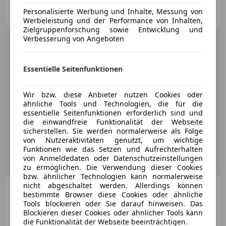
BALD Automobile GmbH
Personalisierte Werbung und Inhalte, Messung von
DE-57074 Siegen
Merk
Werbeleistung und der Performance von Inhalten,
Zielgruppenforschung sowie Entwicklung und
Verbesserung von Angeboten
Essentielle Seitenfunktionen
Wir bzw. diese Anbieter nutzen Cookies oder
ähnliche Tools und Technologien, die für die
essentielle Seitenfunktionen erforderlich sind und
die einwandfreie Funktionalität der Webseite
sicherstellen. Sie werden normalerweise als Folge
von Nutzeraktivitäten genutzt, um wichtige
Funktionen wie das Setzen und Aufrechterhalten
von Anmeldedaten oder Datenschutzeinstellungen
zu ermöglichen. Die Verwendung dieser Cookies
bzw. ähnlicher Technologien kann normalerweise
nicht abgeschaltet werden. Allerdings können
Mercedes-Benz G 450
D
bestimmte Browser diese Cookies oder ähnliche
4MATIC AMG LINE PREMIUM
Tools blockieren oder Sie darauf hinweisen. Das
PLUS * MANUFAKTUR * SPECIAL
Blockieren dieser Cookies oder ähnlicher Tools kann
PAINT UFF. ITA PRONTA
die Funktionalität der Webseite beeinträchtigen.
CONSEGNA