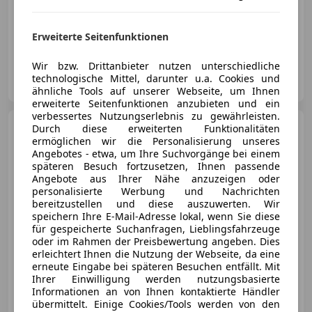
€ 184 999
1
05/2026
92 km
Elektro/Diesel
270 kW (367 PS)
Erweiterte Seitenfunktionen
Wir bzw. Drittanbieter nutzen unterschiedliche
Buanne Srl
technologische Mittel, darunter u.a. Cookies und
IT-81047 Macerata Campania - Ce
Merk
ähnliche Tools auf unserer Webseite, um Ihnen
erweiterte Seitenfunktionen anzubieten und ein
verbessertes Nutzungserlebnis zu gewährleisten.
Mercedes-Benz G 450
d
Durch diese erweiterten Funktionalitäten
4M DistronicPlus AMG Line AHK
ermöglichen wir die Personalisierung unseres
Leder Nappa
Angebotes - etwa, um Ihre Suchvorgänge bei einem
späteren Besuch fortzusetzen, Ihnen passende
Angebote aus Ihrer Nähe anzuzeigen oder
personalisierte Werbung und Nachrichten
€ 197 000
1
bereitzustellen und diese auszuwerten. Wir
speichern Ihre E-Mail-Adresse lokal, wenn Sie diese
für gespeicherte Suchanfragen, Lieblingsfahrzeuge
oder im Rahmen der Preisbewertung angeben. Dies
erleichtert Ihnen die Nutzung der Webseite, da eine
erneute Eingabe bei späteren Besuchen entfällt. Mit
Ihrer Einwilligung werden nutzungsbasierte
07/2024
15 611 km
Diesel
270 kW (367 PS)
Informationen an von Ihnen kontaktierte Händler
übermittelt. Einige Cookies/Tools werden von den