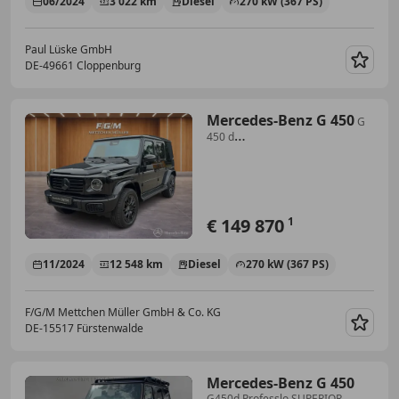
06/2024
3 022 km
Diesel
270 kW (367 PS)
Paul Lüske GmbH
DE-49661 Cloppenburg
Merk
Mercedes-Benz G 450
G
450 d
AMG/Exclusive/SHD/Standhzg/AHK/B
€ 149 870
1
11/2024
12 548 km
Diesel
270 kW (367 PS)
F/G/M Mettchen Müller GmbH & Co. KG
DE-15517 Fürstenwalde
Merk
Mercedes-Benz G 450
G450d Professlo SUPERIOR