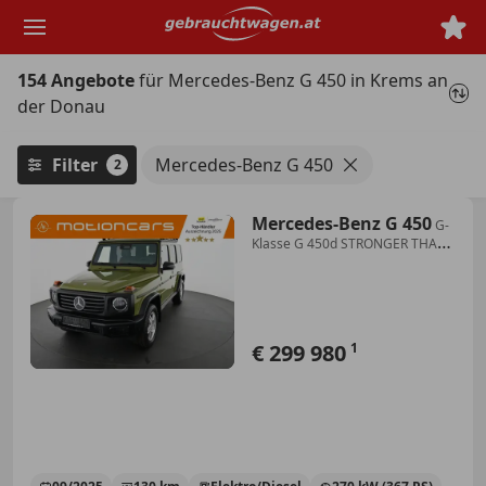
Zum
Hauptinhalt
springen
154 Angebote
für Mercedes-Benz G 450 in Krems an
der Donau
Filter
Mercedes-Benz G 450
2
Mercedes-Benz G 450
G-
Klasse G 450d STRONGER THAN
THE 1980s 1 of 460
€ 299 980
1