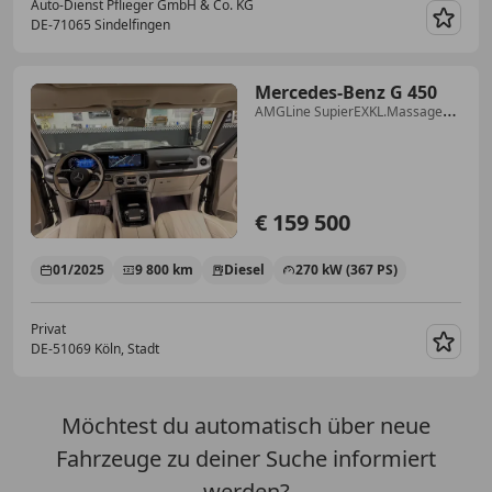
Auto-Dienst Pflieger GmbH & Co. KG
DE-71065 Sindelfingen
Merk
Mercedes-Benz G 450
AMGLine SupierEXKL.Massage
Sitz Std.H
€ 159 500
01/2025
9 800 km
Diesel
270 kW (367 PS)
Privat
DE-51069 Köln, Stadt
Merk
Möchtest du automatisch über neue
Fahrzeuge zu deiner Suche informiert
werden?