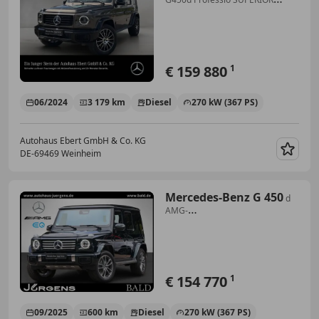
bicolour AHK Dachträger
€ 159 880
1
06/2024
3 179 km
Diesel
270 kW (367 PS)
Autohaus Ebert GmbH & Co. KG
DE-69469 Weinheim
Merk
Mercedes-Benz G 450
d
AMG-
Sport/AHK/StdHzg/360/Leder/20"
€ 154 770
1
09/2025
600 km
Diesel
270 kW (367 PS)