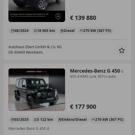
€ 139 880
08/2024
18 965 km
Diesel
270 kW (367 PS)
Autohaus Ebert GmbH & Co. KG
DE-69469 Weinheim
Merk
Mercedes-Benz G 450
G
450 d AMG Line 367cv auto
€ 177 900
03/2025
5 122 km
Elektro/Diesel
270 kW (367 PS)
Mercedes-Benz G 450 d