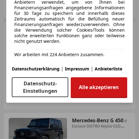
Anbietern verwendet, um von Ihnen bei
Automobile Swoboda GmbH
Finanzierungsanfragen angegebene Informationen
AT-4664 Oberweis
Merk
für 30 Tage zu speichern und innerhalb dieses
Zeitraums automatisch für die Befüllung neuer
Finanzierungsanfragen wiederzuverwenden. Ohne
Mercedes-Benz G 450
D
die Verwendung solcher Cookies/Tools können
solche erweiterten Funktionen ganz oder teilweise
nicht genutzt werden.
Wir arbeiten mit 224 Anbietern zusammen.
€ 157 453
|
|
Datenschutzerklärung
Impressum
Anbieterliste
12/2024
19 170 km
Diesel
270 kW (367 PS)
Datenschutz-
Alle akzeptieren
Einstellungen
DITRAM AUTOMOCION MERCEDES-BENZ
ES-27192 LUGO
Merk
Mercedes-Benz G 450
d
Exclusiv DISTRO KeyGo GSD
Night MLED 360°