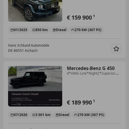
€ 159 900
1
01/2025
850 km
Diesel
270 kW (367 PS)
Hans Schlund Automobile
DE-86551 Aichach
Merk
Mercedes-Benz G 450
d*AMG-Line*Night2*Superior
Int*Komfort*Shz
€ 189 990
1
07/2026
3 001 km
Diesel
270 kW (367 PS)