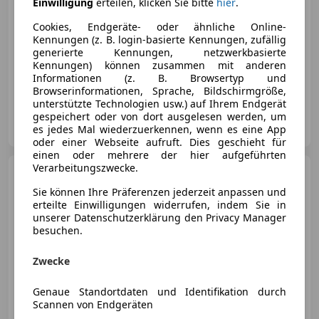
Einwilligung
erteilen, klicken Sie bitte
hier
.
Cookies, Endgeräte- oder ähnliche Online-
Kennungen (z. B. login-basierte Kennungen, zufällig
€ 158 880
1
generierte Kennungen, netzwerkbasierte
Kennungen) können zusammen mit anderen
Neu
06/2024
3 724 km
Diesel
270 kW (367 PS)
Informationen (z. B. Browsertyp und
Browserinformationen, Sprache, Bildschirmgröße,
unterstützte Technologien usw.) auf Ihrem Endgerät
Autohaus Ebert GmbH & Co. KG
gespeichert oder von dort ausgelesen werden, um
DE-64625 Bensheim
es jedes Mal wiederzuerkennen, wenn es eine App
Merk
oder einer Webseite aufruft. Dies geschieht für
einen oder mehrere der hier aufgeführten
Verarbeitungszwecke.
Mercedes-Benz G 450
d
AMG-
Sie können Ihre Präferenzen jederzeit anpassen und
Sport/Carbon/AHK/StdHzg/360/Night/
erteilte Einwilligungen widerrufen, indem Sie in
unserer Datenschutzerklärung den Privacy Manager
besuchen.
€ 176 670
1
Zwecke
04/2026
9 500 km
Diesel
270 kW (367 PS)
Genaue Standortdaten und Identifikation durch
Scannen von Endgeräten