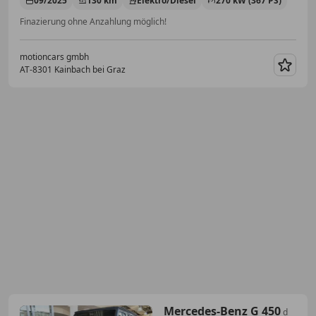
09/2025
130 km
Elektro/Diesel
270 kW (367 PS)
Finazierung ohne Anzahlung möglich!
motioncars gmbh
AT-8301 Kainbach bei Graz
Merk
Mercedes-Benz G 450
d