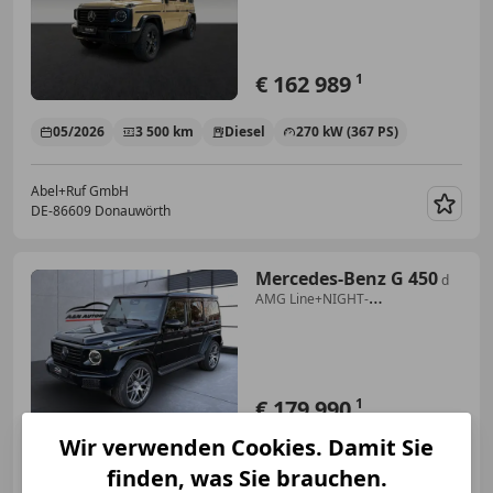
€ 162 989
1
05/2026
3 500 km
Diesel
270 kW (367 PS)
Abel+Ruf GmbH
DE-86609 Donauwörth
Merk
Mercedes-Benz G 450
d
AMG Line+NIGHT-
PAKET+MULTIBEAM LED
€ 179 990
1
Wir verwenden Cookies. Damit Sie
06/2025
9 000 km
Diesel
270 kW (367 PS)
finden, was Sie brauchen.