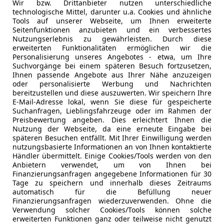
Wir bzw. Drittanbieter nutzen unterschiedliche
technologische Mittel, darunter u.a. Cookies und ähnliche
Nicht ganz deine Suchkriterien, aber vielleicht 
Tools auf unserer Webseite, um Ihnen erweiterte
Seitenfunktionen anzubieten und ein verbessertes
Nutzungserlebnis zu gewährleisten. Durch diese
erweiterten Funktionalitäten ermöglichen wir die
Personalisierung unseres Angebotes - etwa, um Ihre
test du automatisch über neue Fahrzeuge zu de
Suchvorgänge bei einem späteren Besuch fortzusetzen,
Ihnen passende Angebote aus Ihrer Nähe anzuzeigen
oder personalisierte Werbung und Nachrichten
bereitzustellen und diese auszuwerten. Wir speichern Ihre
Suche speichern
E-Mail-Adresse lokal, wenn Sie diese für gespeicherte
Suchanfragen, Lieblingsfahrzeuge oder im Rahmen der
Preisbewertung angeben. Dies erleichtert Ihnen die
Nutzung der Webseite, da eine erneute Eingabe bei
späteren Besuchen entfällt. Mit Ihrer Einwilligung werden
Zurück
1
Weiter
nutzungsbasierte Informationen an von Ihnen kontaktierte
Händler übermittelt. Einige Cookies/Tools werden von den
Anbietern verwendet, um von Ihnen bei
Finanzierungsanfragen angegebene Informationen für 30
Tage zu speichern und innerhalb dieses Zeitraums
automatisch für die Befüllung neuer
Finanzierungsanfragen wiederzuverwenden. Ohne die
Verwendung solcher Cookies/Tools können solche
erweiterten Funktionen ganz oder teilweise nicht genutzt