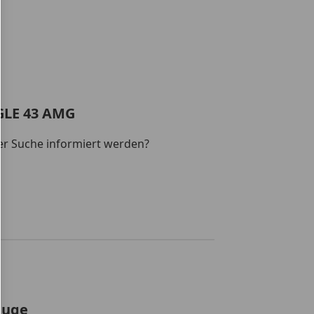
GLE 43 AMG
er Suche informiert werden?
euge