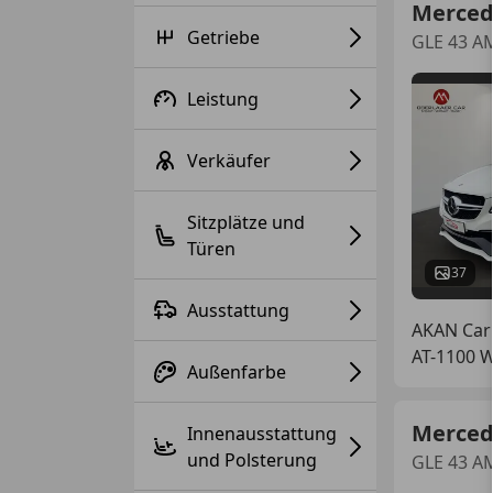
Merced
Getriebe
GLE 43 A
Leistung
Verkäufer
Sitzplätze und
Türen
37
Ausstattung
AKAN Ca
AT-1100 
Außenfarbe
Merced
Innenausstattung
und Polsterung
GLE 43 A