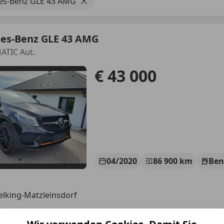
es-Benz GLE 43 AMG
es-Benz GLE 43 AMG
ATIC Aut.
€ 43 000
04/2020
86 900 km
Ben
elking-Matzleinsdorf