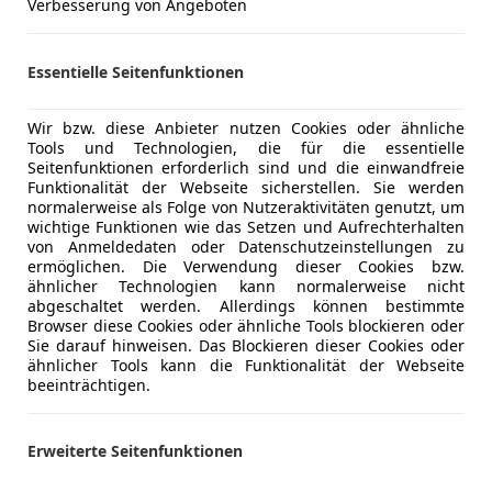
Verbesserung von Angeboten
Essentielle Seitenfunktionen
Wir bzw. diese Anbieter nutzen Cookies oder ähnliche
Tools und Technologien, die für die essentielle
Seitenfunktionen erforderlich sind und die einwandfreie
3
Angebote
für Mercedes-Benz 
Funktionalität der Webseite sicherstellen. Sie werden
normalerweise als Folge von Nutzeraktivitäten genutzt, um
Möchtest du automatisch über neue Fahrzeuge zu dein
wichtige Funktionen wie das Setzen und Aufrechterhalten
von Anmeldedaten oder Datenschutzeinstellungen zu
ermöglichen. Die Verwendung dieser Cookies bzw.
Suche speichern
ähnlicher Technologien kann normalerweise nicht
abgeschaltet werden. Allerdings können bestimmte
Browser diese Cookies oder ähnliche Tools blockieren oder
Sie darauf hinweisen. Das Blockieren dieser Cookies oder
ähnlicher Tools kann die Funktionalität der Webseite
beeinträchtigen.
Erweiterte Seitenfunktionen
Entdecke ähnliche Fahrz