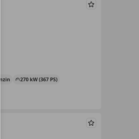
Merken
nzin
270 kW (367 PS)
Merken