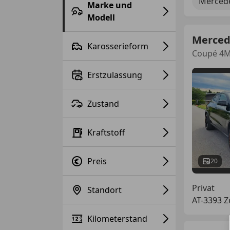
Merced
Marke und
Modell
Merced
Karosserieform
Coupé 4M
Erstzulassung
Zustand
Kraftstoff
Preis
20
Privat
Standort
AT-3393 Z
Kilometerstand