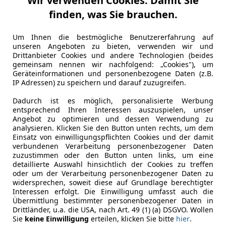
Wir verwenden Cookies. Damit Sie
es-Benz GLE 43 AMG
finden, was Sie brauchen.
MG Coupé 4MATIC Aut. | Panorama | H&K |
€ 39 890
Um Ihnen die bestmögliche Benutzererfahrung auf
unseren Angeboten zu bieten, verwenden wir und
Drittanbieter Cookies und andere Technologien (beides
gemeinsam nennen wir nachfolgend: „Cookies"), um
Geräteinformationen und personenbezogene Daten (z.B.
IP Adressen) zu speichern und darauf zuzugreifen.
Dadurch ist es möglich, personalisierte Werbung
entsprechend Ihren Interessen auszuspielen, unser
Angebot zu optimieren und dessen Verwendung zu
analysieren. Klicken Sie den Button unten rechts, um dem
07/2015
181 000 km
Be
Einsatz von einwilligungspflichten Cookies und der damit
verbundenen Verarbeitung personenbezogener Daten
r GmbH
zuzustimmen oder den Button unten links, um eine
Wien
detaillierte Auswahl hinsichtlich der Cookies zu treffen
oder um der Verarbeitung personenbezogener Daten zu
widersprechen, soweit diese auf Grundlage berechtigter
Interessen erfolgt. Die Einwilligung umfasst auch die
es-Benz GLE 43 AMG
Übermittlung bestimmter personenbezogener Daten in
Drittländer, u.a. die USA, nach Art. 49 (1) (a) DSGVO. Wollen
MG 4Matic
Sie
keine Einwilligung
erteilen, klicken Sie bitte
hier
.