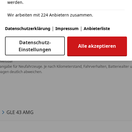
werden.
Wir arbeiten mit 224 Anbietern zusammen.
|
|
Datenschutzerklärung
Impressum
Anbieterliste
Datenschutz-
Alle akzeptieren
Einstellungen
weisbar
angabe für Neufahrzeuge. Je nach Kilometerstand, Fahrverhalten, Batteriealter u
agen deutlich abweichen.
GLE 43 AMG