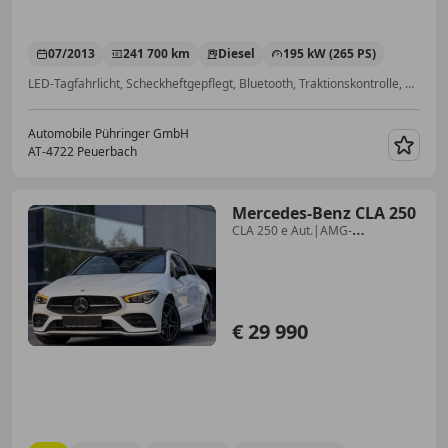
07/2013
241 700 km
Diesel
195 kW (265 PS)
LED-Tagfahrlicht, Scheckheftgepflegt, Bluetooth, Traktionskontrolle, Alufelgen, Schaltwippen, Sitzheizung, Reifendruckkontrollsystem
Automobile Pühringer GmbH
AT-4722 Peuerbach
Merk
Mercedes-Benz CLA 250
CLA 250 e Aut.|AMG-
LINE|KEYLESS|PANO|WIDESCREEN
€ 29 990