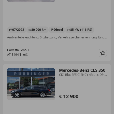
07/2022
80 000 km
Diesel
85 kW (116 PS)
Ambientebeleuchtung, Sitzheizung, Verkehrszeichenerkennung, Einparkhilfe Rückfahrkamera, Einparkhilfe Sensoren hinten, USB, Apple CarPlay, 2-Zonen-Klimaautomatik
Carvista GmbH
AT-3494 Theiß
Merk
Mercedes-Benz CLS 350
CDI BlueEFFICIENCY 4Matic DPF
*Memory-Paket*
€ 12 900