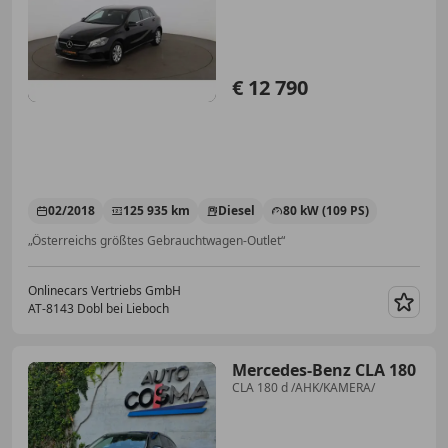
PARKHILFE
€ 12 790
02/2018
125 935 km
Diesel
80 kW (109 PS)
„Österreichs größtes Gebrauchtwagen-Outlet“
Onlinecars Vertriebs GmbH
AT-8143 Dobl bei Lieboch
Merk
Mercedes-Benz CLA 180
CLA 180 d /AHK/KAMERA/