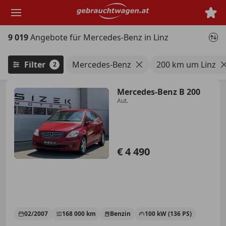
Zum
Hauptinhalt
springen
9 019
Angebote für Mercedes-Benz in Linz
Filter
Mercedes-Benz
200 km um Linz
2
Mercedes-Benz B 200
Aut.
€ 4 490
02/2007
168 000 km
Benzin
100 kW (136 PS)