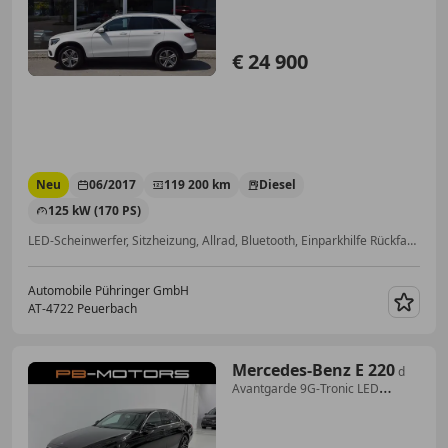
€ 24 900
Neu
06/2017
119 200 km
Diesel
125 kW (170 PS)
LED-Scheinwerfer, Sitzheizung, Allrad, Bluetooth, Einparkhilfe Rückfahrkamera, Notrufsystem, Elektrische Sitze, Getönte Scheiben
Automobile Pühringer GmbH
AT-4722 Peuerbach
Merk
Mercedes-Benz E 220
d
Avantgarde 9G-Tronic LED
Ambiente Rückfahrkam