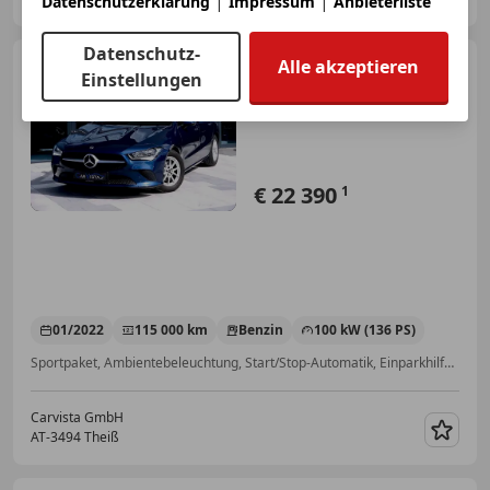
|
|
Datenschutzerklärung
Impressum
Anbieterliste
Merk
Datenschutz-
Mercedes-Benz CLA 180
Alle akzeptieren
Einstellungen
OPF Aut.
€ 22 390
1
01/2022
115 000 km
Benzin
100 kW (136 PS)
Sportpaket, Ambientebeleuchtung, Start/Stop-Automatik, Einparkhilfe Rückfahrkamera, Spurhalteassistent, Verkehrszeichenerkennung, Elektrische Fensterheber, Getönte Scheiben
Carvista GmbH
AT-3494 Theiß
Merk