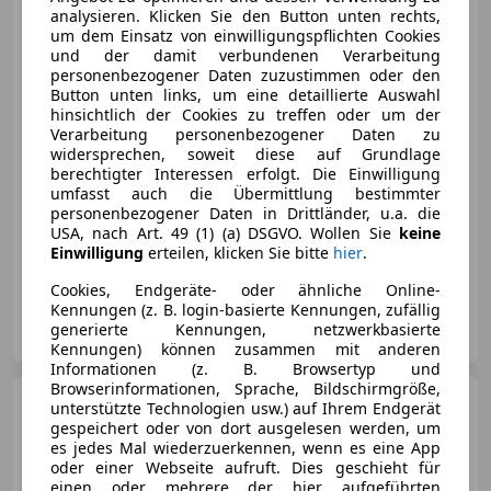
analysieren. Klicken Sie den Button unten rechts,
um dem Einsatz von einwilligungspflichten Cookies
und der damit verbundenen Verarbeitung
personenbezogener Daten zuzustimmen oder den
€ 12 990
Button unten links, um eine detaillierte Auswahl
hinsichtlich der Cookies zu treffen oder um der
Verarbeitung personenbezogener Daten zu
widersprechen, soweit diese auf Grundlage
berechtigter Interessen erfolgt. Die Einwilligung
umfasst auch die Übermittlung bestimmter
personenbezogener Daten in Drittländer, u.a. die
01/2010
199 000 km
Diesel
170 kW (231 PS)
USA, nach Art. 49 (1) (a) DSGVO. Wollen Sie
keine
Einwilligung
erteilen, klicken Sie bitte
hier
.
*Bestpreis-Österreichweit*
Cookies, Endgeräte- oder ähnliche Online-
Kennungen (z. B. login-basierte Kennungen, zufällig
Outlet - Store Windern
generierte Kennungen, netzwerkbasierte
AT-4693 Desselbrunn
Merk
Kennungen) können zusammen mit anderen
Informationen (z. B. Browsertyp und
Browserinformationen, Sprache, Bildschirmgröße,
Mercedes-Benz CLA 200
unterstützte Technologien usw.) auf Ihrem Endgerät
CLA
gespeichert oder von dort ausgelesen werden, um
200d*1BESITZ*ACC*TLEDER*ABSTT
es jedes Mal wiederzuerkennen, wenn es eine App
oder einer Webseite aufruft. Dies geschieht für
einen oder mehrere der hier aufgeführten