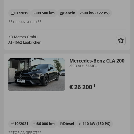
01/2019
99 500 km
Benzin
90 kW (122 PS)
**TOP ANGEBOT**
KD Motors GmbH
AT-4662 Laakirchen
Merk
Mercedes-Benz CLA 200
d SB Aut. *AMG-
Line*1.Besitz*Leder*Navi*LED*RFK*
€ 26 200
1
10/2021
86 000 km
Diesel
110 kW (150 PS)
**TOP ANGEBOT**