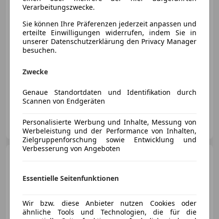
Verarbeitungszwecke.
€ 20 990
1
Sie können Ihre Präferenzen jederzeit anpassen und
erteilte Einwilligungen widerrufen, indem Sie in
unserer Datenschutzerklärung den Privacy Manager
besuchen.
Zwecke
04/2022
149 999 km
Diesel
110 kW (150 PS)
Genaue Standortdaten und Identifikation durch
Einparkhilfe Rückfahrkamera, teilb. Rücksitzbank, Getönte Scheiben, Reifendruckkontrollsystem, Sitzheizung, Abstandstempomat, Elektrische Heckklappe, Einparkhilfe selbstlenkendes System
Scannen von Endgeräten
CarStation24 GmbH
Personalisierte Werbung und Inhalte, Messung von
AT-5020 Salzburg
Merk
Werbeleistung und der Performance von Inhalten,
Zielgruppenforschung sowie Entwicklung und
Verbesserung von Angeboten
Mercedes-Benz C 220
d
Aut. *LED High Performance –
Navi – Keyless Go*
Essentielle Seitenfunktionen
Wir bzw. diese Anbieter nutzen Cookies oder
ähnliche Tools und Technologien, die für die
€ 21 890
1