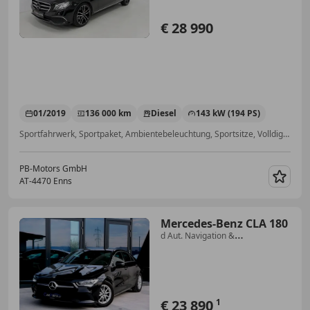
€ 28 990
01/2019
136 000 km
Diesel
143 kW (194 PS)
Sportfahrwerk, Sportpaket, Ambientebeleuchtung, Sportsitze, Volldigitales Kombiinstrument, Getönte Scheiben, Sprachsteuerung, Einparkhilfe Rückfahrkamera
PB-Motors GmbH
AT-4470 Enns
Merk
Mercedes-Benz CLA 180
d Aut. Navigation &
Rückfahrkamera
€ 23 890
1