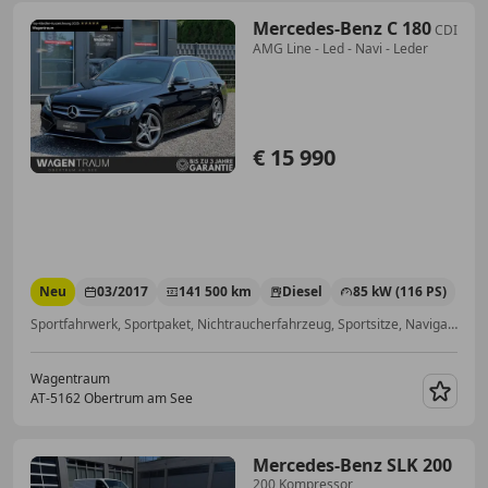
Mercedes-Benz C 180
CDI
AMG Line - Led - Navi - Leder
€ 15 990
Neu
03/2017
141 500 km
Diesel
85 kW (116 PS)
Sportfahrwerk, Sportpaket, Nichtraucherfahrzeug, Sportsitze, Navigationssystem, Sommerreifen, Sitzheizung, Ambientebeleuchtung
Wagentraum
AT-5162 Obertrum am See
Merk
Mercedes-Benz SLK 200
200 Kompressor