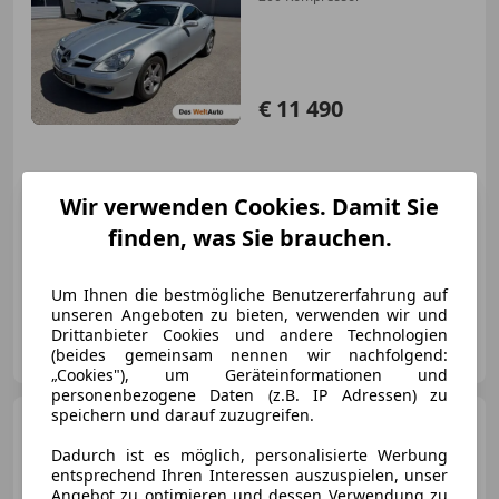
€ 11 490
Wir verwenden Cookies. Damit Sie
finden, was Sie brauchen.
07/2004
114 438 km
Benzin
120 kW (163 PS)
Apple CarPlay, Sitzheizung, Bluetooth, Nebelscheinwerfer, Navigationssystem, Radio, Sportsitze, Einparkhilfe Sensoren hinten
Um Ihnen die bestmögliche Benutzererfahrung auf
unseren Angeboten zu bieten, verwenden wir und
Drittanbieter Cookies und andere Technologien
Autohaus Senker GmbH
(beides gemeinsam nennen wir nachfolgend:
AT-3350 Haag
Merk
„Cookies"), um Geräteinformationen und
personenbezogene Daten (z.B. IP Adressen) zu
speichern und darauf zuzugreifen.
Mercedes-Benz E 350
CDI
BlueEfficiency*AMG-
Dadurch ist es möglich, personalisierte Werbung
Line*Navi*SHZ*Garantie*TOP*
entsprechend Ihren Interessen auszuspielen, unser
Angebot zu optimieren und dessen Verwendung zu