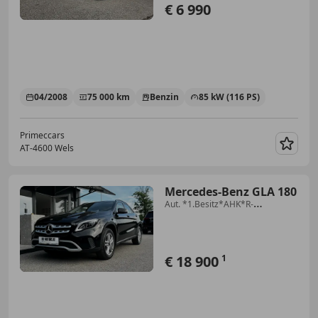
€ 6 990
04/2008
75 000 km
Benzin
85 kW (116 PS)
Primeccars
AT-4600 Wels
Merk
Mercedes-Benz GLA 180
Aut. *1.Besitz*AHK*R-
Kamera*Navi*Tempomat*
€ 18 900
1