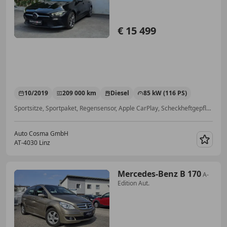
€ 15 499
10/2019
209 000 km
Diesel
85 kW (116 PS)
Sportsitze, Sportpaket, Regensensor, Apple CarPlay, Scheckheftgepflegt, Reifendruckkontrollsystem, Nichtraucherfahrzeug, Verkehrszeichenerkennung
Auto Cosma GmbH
AT-4030 Linz
Merk
Mercedes-Benz B 170
A-
Edition Aut.