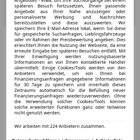
Angebotes - etwa, um Ihre Suchvorgänge bei einem
späteren Besuch fortzusetzen, Ihnen passende
Angebote aus Ihrer Nähe anzuzeigen oder
personalisierte Werbung und Nachrichten
bereitzustellen und diese auszuwerten. Wir
speichern Ihre E-Mail-Adresse lokal, wenn Sie diese
Mercedes-Benz S 350
für gespeicherte Suchanfragen, Lieblingsfahrzeuge
BlueTEC lang Aut.|AMG-
oder im Rahmen der Preisbewertung angeben. Dies
LINE|NIGHT-VISION|HEAD-UP...
erleichtert Ihnen die Nutzung der Webseite, da eine
erneute Eingabe bei späteren Besuchen entfällt. Mit
Ihrer Einwilligung werden nutzungsbasierte
Informationen an von Ihnen kontaktierte Händler
übermittelt. Einige Cookies/Tools werden von den
€ 28 900
Anbietern verwendet, um von Ihnen bei
Finanzierungsanfragen angegebene Informationen
für 30 Tage zu speichern und innerhalb dieses
Zeitraums automatisch für die Befüllung neuer
Finanzierungsanfragen wiederzuverwenden. Ohne
die Verwendung solcher Cookies/Tools können
solche erweiterten Funktionen ganz oder teilweise
01/2014
233 000 km
Diesel
190 kW (258 PS)
nicht genutzt werden.
Schaltwippen, Sitzheizung, Head-up display, Einparkhilfe Rückfahrkamera, Sitzbelüftung, ABS, Alarmanlage, Sprachsteuerung
Wir arbeiten mit 224 Anbietern zusammen.
SIZEK Motors GmbH
AT-4060 Leonding