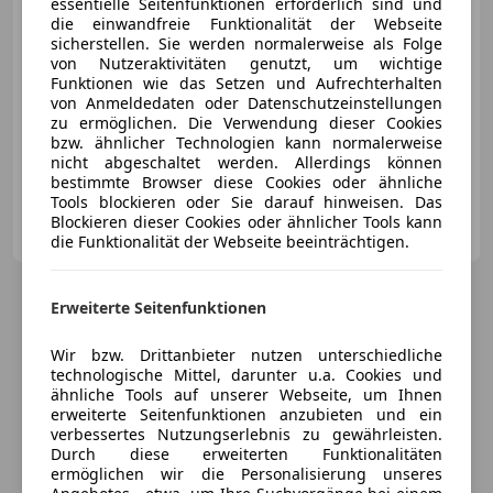
essentielle Seitenfunktionen erforderlich sind und
die einwandfreie Funktionalität der Webseite
sicherstellen. Sie werden normalerweise als Folge
von Nutzeraktivitäten genutzt, um wichtige
Funktionen wie das Setzen und Aufrechterhalten
von Anmeldedaten oder Datenschutzeinstellungen
zu ermöglichen. Die Verwendung dieser Cookies
07/2019
131 500 km
Diesel
143 kW (194 PS)
bzw. ähnlicher Technologien kann normalerweise
Sportpaket, Einparkhilfe Rückfahrkamera, Ambientebeleuchtung, Sportsitze, LED-Scheinwerfer, Getönte Scheiben, Elektrische Sitze, Schaltwippen
nicht abgeschaltet werden. Allerdings können
bestimmte Browser diese Cookies oder ähnliche
Tools blockieren oder Sie darauf hinweisen. Das
Carvista GmbH
Blockieren dieser Cookies oder ähnlicher Tools kann
AT-3494 Theiß
Merk
die Funktionalität der Webseite beeinträchtigen.
Erweiterte Seitenfunktionen
Wir bzw. Drittanbieter nutzen unterschiedliche
technologische Mittel, darunter u.a. Cookies und
ähnliche Tools auf unserer Webseite, um Ihnen
erweiterte Seitenfunktionen anzubieten und ein
verbessertes Nutzungserlebnis zu gewährleisten.
Durch diese erweiterten Funktionalitäten
ermöglichen wir die Personalisierung unseres