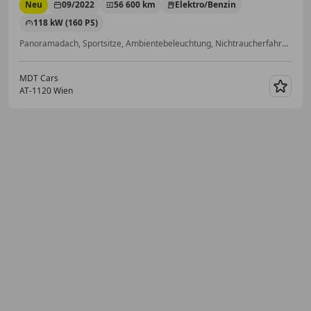
Neu
09/2022
56 600 km
Elektro/Benzin
118 kW (160 PS)
Panoramadach, Sportsitze, Ambientebeleuchtung, Nichtraucherfahrzeug, LED-Scheinwerfer, Zentralverriegelung, Scheckheftgepflegt, Totwinkel-Assistent
MDT Cars
AT-1120 Wien
Merk