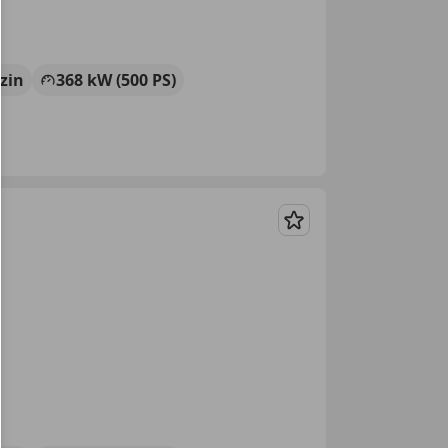
zin
368 kW (500 PS)
Merken