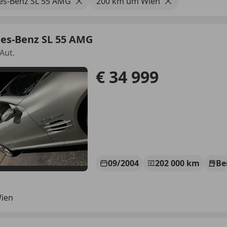
es-Benz SL 55 AMG
200 km um Wien
es-Benz SL 55 AMG
Aut.
€ 34 999
09/2004
202 000 km
Be
Wien