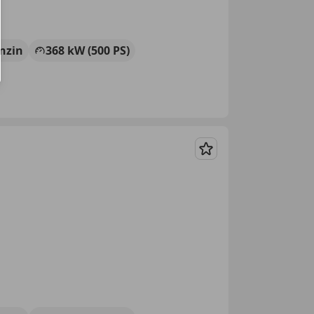
nzin
368 kW (500 PS)
Merken