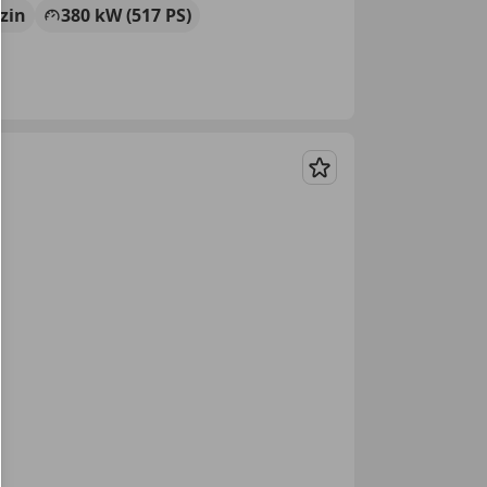
zin
380 kW (517 PS)
Merken