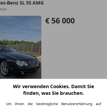
es-Benz SL 55 AMG
nce
€ 56 000
Wir verwenden Cookies. Damit Sie
07/2004
36 350 km
Ben
finden, was Sie brauchen.
Um Ihnen die bestmögliche Benutzererfahrung auf
ulln an der Donau