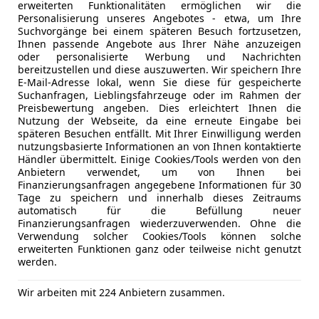
erweiterten Funktionalitäten ermöglichen wir die
05/2006
76 000 km
Ben
Personalisierung unseres Angebotes - etwa, um Ihre
Suchvorgänge bei einem späteren Besuch fortzusetzen,
s GmbH
Ihnen passende Angebote aus Ihrer Nähe anzuzeigen
oder personalisierte Werbung und Nachrichten
Korneuburg
bereitzustellen und diese auszuwerten. Wir speichern Ihre
E-Mail-Adresse lokal, wenn Sie diese für gespeicherte
Suchanfragen, Lieblingsfahrzeuge oder im Rahmen der
es-Benz SL 55 AMG
Preisbewertung angeben. Dies erleichtert Ihnen die
Nutzung der Webseite, da eine erneute Eingabe bei
Aut.
späteren Besuchen entfällt. Mit Ihrer Einwilligung werden
nutzungsbasierte Informationen an von Ihnen kontaktierte
€ 28 999
Händler übermittelt. Einige Cookies/Tools werden von den
Anbietern verwendet, um von Ihnen bei
Finanzierungsanfragen angegebene Informationen für 30
Tage zu speichern und innerhalb dieses Zeitraums
automatisch für die Befüllung neuer
Finanzierungsanfragen wiederzuverwenden. Ohne die
Verwendung solcher Cookies/Tools können solche
erweiterten Funktionen ganz oder teilweise nicht genutzt
werden.
Wir arbeiten mit 224 Anbietern zusammen.