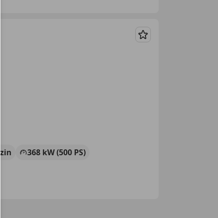
Merken
zin
368 kW (500 PS)