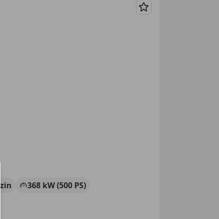
Merken
zin
368 kW (500 PS)