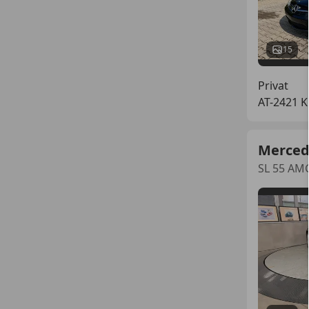
15
Privat
AT-2421 K
Merced
SL 55 AM