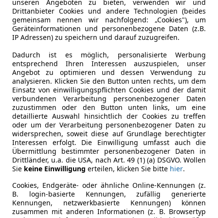
unseren Angeboten zu bieten, verwenden wir und
Drittanbieter Cookies und andere Technologien (beides
gemeinsam nennen wir nachfolgend: „Cookies"), um
Geräteinformationen und personenbezogene Daten (z.B.
es-Benz SL 55 AMG
IP Adressen) zu speichern und darauf zuzugreifen.
G Roadster Aut. AMG
Dadurch ist es möglich, personalisierte Werbung
€ 42 750
entsprechend Ihren Interessen auszuspielen, unser
Angebot zu optimieren und dessen Verwendung zu
analysieren. Klicken Sie den Button unten rechts, um dem
Einsatz von einwilligungspflichten Cookies und der damit
verbundenen Verarbeitung personenbezogener Daten
zuzustimmen oder den Button unten links, um eine
detaillierte Auswahl hinsichtlich der Cookies zu treffen
oder um der Verarbeitung personenbezogener Daten zu
widersprechen, soweit diese auf Grundlage berechtigter
Interessen erfolgt. Die Einwilligung umfasst auch die
Übermittlung bestimmter personenbezogener Daten in
07/2002
98 200 km
Ben
Drittländer, u.a. die USA, nach Art. 49 (1) (a) DSGVO. Wollen
Sie
keine Einwilligung
erteilen, klicken Sie bitte
hier
.
Waldegg
Cookies, Endgeräte- oder ähnliche Online-Kennungen (z.
B. login-basierte Kennungen, zufällig generierte
Kennungen, netzwerkbasierte Kennungen) können
zusammen mit anderen Informationen (z. B. Browsertyp