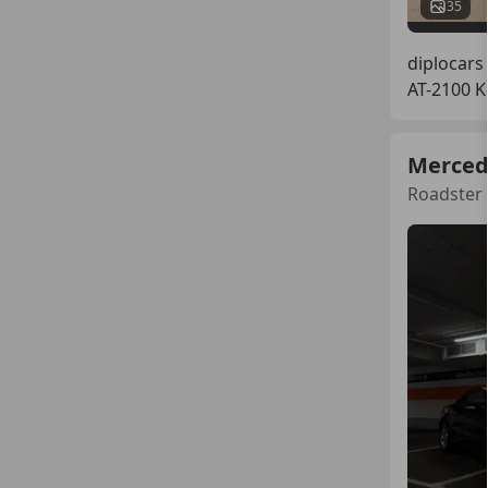
35
diplocar
AT-2100 
Merced
Roadster 