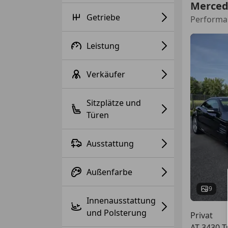
Merced
Getriebe
Performa
Leistung
Verkäufer
Sitzplätze und
Türen
Ausstattung
Außenfarbe
9
Innenausstattung
und Polsterung
Privat
AT-3430 T