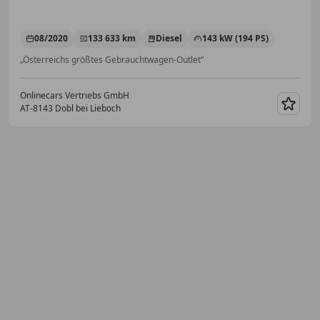
08/2020
133 633 km
Diesel
143 kW (194 PS)
„Österreichs größtes Gebrauchtwagen-Outlet“
Onlinecars Vertriebs GmbH
AT-8143 Dobl bei Lieboch
Merk