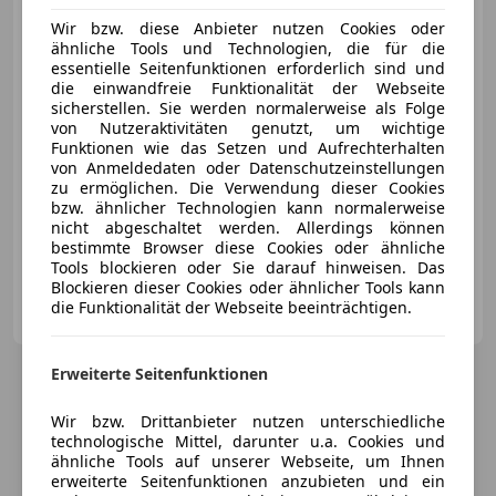
Wir bzw. diese Anbieter nutzen Cookies oder
ähnliche Tools und Technologien, die für die
€ 18 411
1
essentielle Seitenfunktionen erforderlich sind und
die einwandfreie Funktionalität der Webseite
sicherstellen. Sie werden normalerweise als Folge
von Nutzeraktivitäten genutzt, um wichtige
Funktionen wie das Setzen und Aufrechterhalten
von Anmeldedaten oder Datenschutzeinstellungen
zu ermöglichen. Die Verwendung dieser Cookies
bzw. ähnlicher Technologien kann normalerweise
05/2019
110 050 km
Diesel
140 kW (190 PS)
nicht abgeschaltet werden. Allerdings können
Sportpaket, Sportfahrwerk, Sportsitze, Einparkhilfe Rückfahrkamera, ESP, Sommerreifen, Sprachsteuerung, Verkehrszeichenerkennung
bestimmte Browser diese Cookies oder ähnliche
Tools blockieren oder Sie darauf hinweisen. Das
Blockieren dieser Cookies oder ähnlicher Tools kann
OutletCars.at - Leoben
die Funktionalität der Webseite beeinträchtigen.
AT-8792 St. Peter - Freienstein
Merk
Erweiterte Seitenfunktionen
Wir bzw. Drittanbieter nutzen unterschiedliche
technologische Mittel, darunter u.a. Cookies und
ähnliche Tools auf unserer Webseite, um Ihnen
erweiterte Seitenfunktionen anzubieten und ein