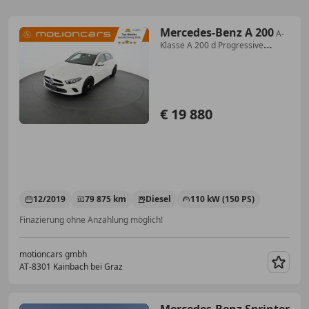
Mercedes-Benz A 200
A-
Klasse A 200 d Progressive
Pickerl NEU
€ 19 880
12/2019
79 875 km
Diesel
110 kW (150 PS)
Finazierung ohne Anzahlung möglich!
motioncars gmbh
AT-8301 Kainbach bei Graz
Merk