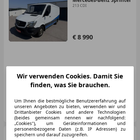
Mercedes-Benz Sprinter
213 CDI
€ 8 990
Wir verwenden Cookies. Damit Sie
Neu
06/2017
205 500 km
Diesel
finden, was Sie brauchen.
105 kW (143 PS)
USB, Elektrische Seitenspiegel, Bluetooth, Touchscreen, Fahrerairbag
Um Ihnen die bestmögliche Benutzererfahrung auf
unseren Angeboten zu bieten, verwenden wir und
KFZ Schlenner GmbH
Drittanbieter Cookies und andere Technologien
AT-8211 Ilztal
Merk
(beides gemeinsam nennen wir nachfolgend:
„Cookies"), um Geräteinformationen und
personenbezogene Daten (z.B. IP Adressen) zu
Mercedes-Benz E 350
CDI
speichern und darauf zuzugreifen.
BlueEfficiency*AMG-