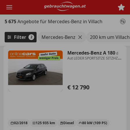
Zum
Hauptinhalt
springen
5 675
Angebote für Mercedes-Benz in Villach
Filter
Mercedes-Benz
200 km um Villach
2
Mercedes-Benz A 180
d
Aut LEDER SPORTSITZE SITZHZG
PARKHILFE
€ 12 790
02/2018
125 935 km
Diesel
80 kW (109 PS)