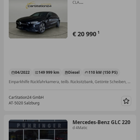
CLA
200d*1BESITZ*ACC*TLEDER*ABSTT
€ 20 990
1
04/2022
149 999 km
Diesel
110 kW (150 PS)
Einparkhilfe Rückfahrkamera, teilb. Rücksitzbank, Getönte Scheiben, Reifendruckkontrollsystem, Sitzheizung, Abstandstempomat, Elektrische Heckklappe, Einparkhilfe selbstlenkendes System
CarStation24 GmbH
AT-5020 Salzburg
Merk
Mercedes-Benz GLC 220
d 4Matic