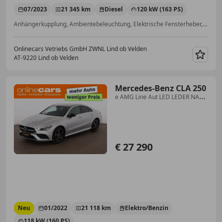
07/2023
21 345 km
Diesel
120 kW (163 PS)
Anhängerkupplung, Ambientebeleuchtung, Elektrische Fensterheber, Totwinkel-Assistent, Notrufsystem, Fernlichtassistent, Einparkhilfe Rückfahrkamera, Zentralverriegelung
Onlinecars Vetriebs GmbH ZWNL Lind ob Velden
AT-9220 Lind ob Velden
Merk
Mercedes-Benz CLA 250
e AMG Line Aut LED LEDER NAVI
R-CAM SITZHZ
€ 27 290
Neu
01/2022
21 118 km
Elektro/Benzin
118 kW (160 PS)