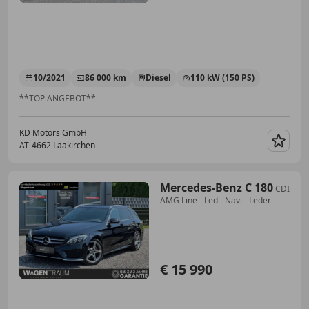
10/2021
86 000 km
Diesel
110 kW (150 PS)
**TOP ANGEBOT**
KD Motors GmbH
AT-4662 Laakirchen
Merk
Mercedes-Benz C 180
CDI
AMG Line - Led - Navi - Leder
€ 15 990