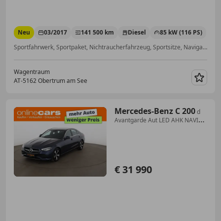
Neu
03/2017
141 500 km
Diesel
85 kW (116 PS)
Sportfahrwerk, Sportpaket, Nichtraucherfahrzeug, Sportsitze, Navigationssystem, Sommerreifen, Sitzheizung, Ambientebeleuchtung
Wagentraum
AT-5162 Obertrum am See
Merk
Mercedes-Benz C 200
d
Avantgarde Aut LED AHK NAVI
SITZHZG R-CAM
€ 31 990