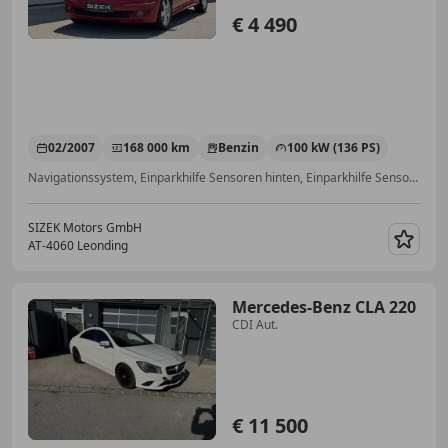
€ 4 490
02/2007
168 000 km
Benzin
100 kW (136 PS)
Navigationssystem, Einparkhilfe Sensoren hinten, Einparkhilfe Sensoren vorne, Isofix, 2-Zonen-Klimaautomatik, Alufelgen, Anhängerkupplung, Elektrische Fensterheber
SIZEK Motors GmbH
AT-4060 Leonding
Merk
Mercedes-Benz CLA 220
CDI Aut.
€ 11 500