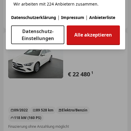
Finazierung ohne Anzahlung möglich!
Wir arbeiten mit 224 Anbietern zusammen.
motioncars gmbh
|
|
Datenschutzerklärung
Impressum
Anbieterliste
AT-8301 Kainbach bei Graz
Merk
Datenschutz-
Alle akzeptieren
Einstellungen
Mercedes-Benz CLA 250
CLA-KLasse 1.3 CLA 250 e
Advantage SB Pickerl NEU
€ 22 480
1
09/2022
89 528 km
Elektro/Benzin
118 kW (160 PS)
Finazierung ohne Anzahlung möglich!