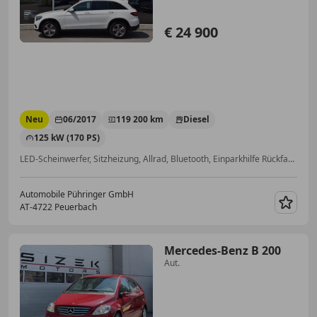
€ 24 900
Neu
06/2017
119 200 km
Diesel
125 kW (170 PS)
LED-Scheinwerfer, Sitzheizung, Allrad, Bluetooth, Einparkhilfe Rückfahrkamera, Notrufsystem, Elektrische Sitze, Getönte Scheiben
Automobile Pühringer GmbH
AT-4722 Peuerbach
Merk
Mercedes-Benz B 200
Aut.