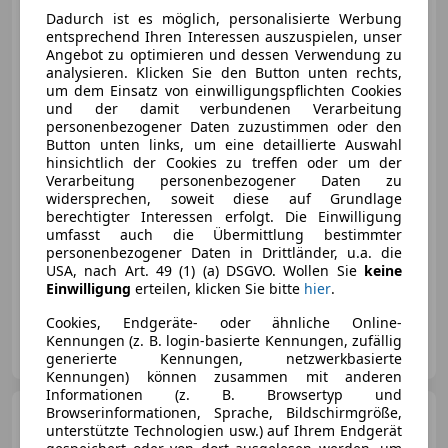
Line*Navi*SHZ*Garantie*TOP*
Dadurch ist es möglich, personalisierte Werbung
entsprechend Ihren Interessen auszuspielen, unser
Angebot zu optimieren und dessen Verwendung zu
analysieren. Klicken Sie den Button unten rechts,
um dem Einsatz von einwilligungspflichten Cookies
und der damit verbundenen Verarbeitung
personenbezogener Daten zuzustimmen oder den
€ 12 990
Button unten links, um eine detaillierte Auswahl
hinsichtlich der Cookies zu treffen oder um der
Verarbeitung personenbezogener Daten zu
widersprechen, soweit diese auf Grundlage
berechtigter Interessen erfolgt. Die Einwilligung
umfasst auch die Übermittlung bestimmter
personenbezogener Daten in Drittländer, u.a. die
01/2010
199 000 km
Diesel
170 kW (231 PS)
USA, nach Art. 49 (1) (a) DSGVO. Wollen Sie
keine
*Bestpreis-Österreichweit*
Einwilligung
erteilen, klicken Sie bitte
hier
.
Cookies, Endgeräte- oder ähnliche Online-
Outlet - Store Windern
Kennungen (z. B. login-basierte Kennungen, zufällig
AT-4693 Desselbrunn
Merk
generierte Kennungen, netzwerkbasierte
Kennungen) können zusammen mit anderen
Informationen (z. B. Browsertyp und
Browserinformationen, Sprache, Bildschirmgröße,
Mercedes-Benz C 220
d T
unterstützte Technologien usw.) auf Ihrem Endgerät
4Matic Avantgarde Aut LED