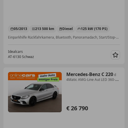
05/2013
213 500 km
Diesel
125 kW (170 PS)
Einparkhilfe Rückfahrkamera, Bluetooth, Panoramadach, Start/Stop-Automatik, Alufelgen, Einparkhilfe Sensoren hinten, Servolenkung, Wegfahrsperre
Idealcars
AT-6130 Schwaz
Merk
Mercedes-Benz C 220
d
4Matic AMG-Line Aut LED 360-
CAM RADAR
€ 26 790