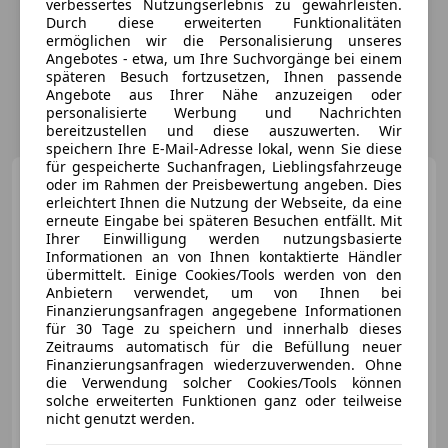
verbessertes Nutzungserlebnis zu gewährleisten.
Durch diese erweiterten Funktionalitäten
ermöglichen wir die Personalisierung unseres
Angebotes - etwa, um Ihre Suchvorgänge bei einem
späteren Besuch fortzusetzen, Ihnen passende
Angebote aus Ihrer Nähe anzuzeigen oder
personalisierte Werbung und Nachrichten
bereitzustellen und diese auszuwerten. Wir
speichern Ihre E-Mail-Adresse lokal, wenn Sie diese
für gespeicherte Suchanfragen, Lieblingsfahrzeuge
Mercedes-Benz E 350
E-
oder im Rahmen der Preisbewertung angeben. Dies
Klasse E 350 CDI BlueEFFICIE
erleichtert Ihnen die Nutzung der Webseite, da eine
Pickerl NEU
erneute Eingabe bei späteren Besuchen entfällt. Mit
Ihrer Einwilligung werden nutzungsbasierte
Informationen an von Ihnen kontaktierte Händler
übermittelt. Einige Cookies/Tools werden von den
Anbietern verwendet, um von Ihnen bei
€ 12 980
Finanzierungsanfragen angegebene Informationen
für 30 Tage zu speichern und innerhalb dieses
Zeitraums automatisch für die Befüllung neuer
Finanzierungsanfragen wiederzuverwenden. Ohne
die Verwendung solcher Cookies/Tools können
solche erweiterten Funktionen ganz oder teilweise
nicht genutzt werden.
12/2009
194 312 km
Diesel
170 kW (231 PS)