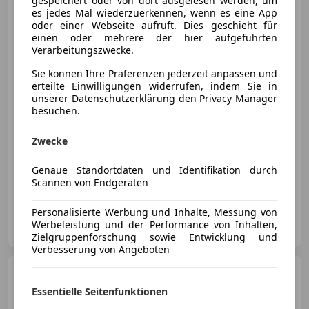
gespeichert oder von dort ausgelesen werden, um
RADAR LEDER
es jedes Mal wiederzuerkennen, wenn es eine App
oder einer Webseite aufruft. Dies geschieht für
einen oder mehrere der hier aufgeführten
Verarbeitungszwecke.
€ 29 190
Sie können Ihre Präferenzen jederzeit anpassen und
erteilte Einwilligungen widerrufen, indem Sie in
unserer Datenschutzerklärung den Privacy Manager
besuchen.
Zwecke
Neu
06/2023
113 638 km
Diesel
147 kW (200 PS)
Genaue Standortdaten und Identifikation durch
Scannen von Endgeräten
Allrad, Abstandstempomat, Notrufsystem, Garantie, Start/Stop-Automatik, Sitzheizung, Navigationssystem, Reifendruckkontrollsystem
Personalisierte Werbung und Inhalte, Messung von
Onlinecars Vetriebs GmbH ZWNL Lind ob Velden
Werbeleistung und der Performance von Inhalten,
AT-9220 Lind ob Velden
Merk
Zielgruppenforschung sowie Entwicklung und
Verbesserung von Angeboten
Mercedes-Benz A 220
d
AMG Line Aut.
Essentielle Seitenfunktionen
AHK+LED+LEDER+NAVI+RFK