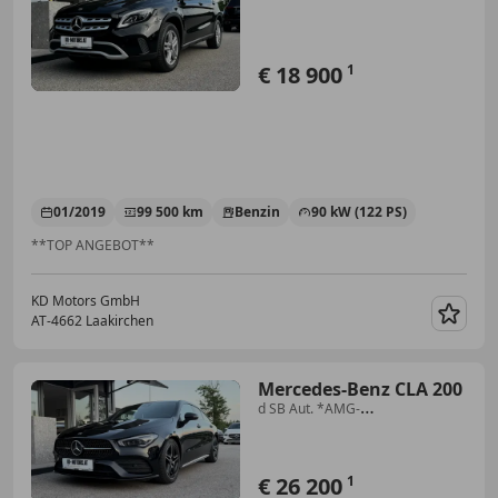
Kamera*Navi*Tempomat*
€ 18 900
1
01/2019
99 500 km
Benzin
90 kW (122 PS)
**TOP ANGEBOT**
KD Motors GmbH
AT-4662 Laakirchen
Merk
Mercedes-Benz CLA 200
d SB Aut. *AMG-
Line*1.Besitz*Leder*Navi*LED*RFK*
€ 26 200
1