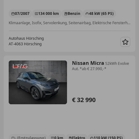
07/2007
134 000 km
Benzin
48 kW (65 PS)
Klimaanlage, Isofix, Servolenkung, Seitenairbag, Elektrische Fensterheber
Autohaus Hörsching
AT-4063 Hörsching
Merk
Nissan Micra
52kWh Evolve
Aut. *ab € 27.990,-*
€ 32 990
- (Erstzulassung)
0 km
Elektro
110 kW (150 PS)