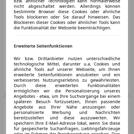
bzw. ähnlicher Technologien kann normalerweise
nicht abgeschaltet werden. Allerdings können
bestimmte Browser diese Cookies oder ähnliche
Tools blockieren oder Sie darauf hinweisen. Das
Blockieren dieser Cookies oder ähnlicher Tools kann
€ 1 680
die Funktionalität der Webseite beeinträchtigen.
Erweiterte Seitenfunktionen
Wir bzw. Drittanbieter nutzen unterschiedliche
technologische Mittel, darunter u.a. Cookies und
01/2004
122 000 km
Diesel
48 kW (65 PS)
ähnliche Tools auf unserer Webseite, um Ihnen
erweiterte Seitenfunktionen anzubieten und ein
verbessertes Nutzungserlebnis zu gewährleisten.
Privat
Durch diese erweiterten Funktionalitäten
AT-1160 Wien 16., Ottakring
Merk
ermöglichen wir die Personalisierung unseres
Angebotes - etwa, um Ihre Suchvorgänge bei einem
späteren Besuch fortzusetzen, Ihnen passende
Nissan Micra
Micra 1,2 16V
Angebote aus Ihrer Nähe anzuzeigen oder
visia Comfort TOP-Zustand
personalisierte Werbung und Nachrichten
bereitzustellen und diese auszuwerten. Wir
speichern Ihre E-Mail-Adresse lokal, wenn Sie diese
für gespeicherte Suchanfragen, Lieblingsfahrzeuge
oder im Rahmen der Preisbewertung angeben. Dies