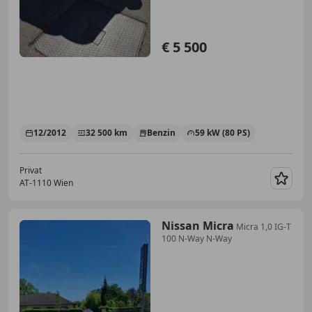
€ 5 500
12/2012
32 500 km
Benzin
59 kW (80 PS)
Privat
AT-1110 Wien
Merk
Nissan Micra
Micra 1,0 IG-T
100 N-Way N-Way