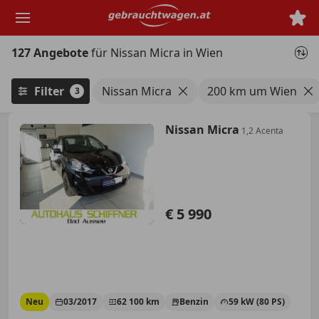
Zum
Hauptinhalt
springen
127 Angebote
für Nissan Micra in Wien
Filter
Nissan Micra
200 km um Wien
3
Nissan Micra
1,2 Acenta
€ 5 990
Neu
03/2017
62 100 km
Benzin
59 kW (80 PS)