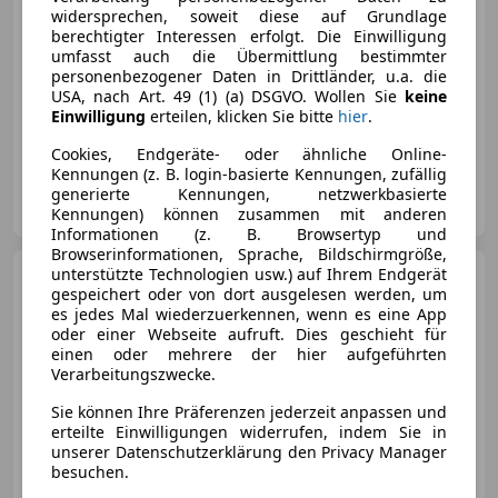
widersprechen, soweit diese auf Grundlage
berechtigter Interessen erfolgt. Die Einwilligung
umfasst auch die Übermittlung bestimmter
personenbezogener Daten in Drittländer, u.a. die
USA, nach Art. 49 (1) (a) DSGVO. Wollen Sie
keine
05/2026
1 500 km
Elektro
110 kW (150 PS)
Einwilligung
erteilen, klicken Sie bitte
hier
.
Soundsystem, Elektrische Sitze, Schlüssellose Zentralverriegelung, Sitzheizung, Navigationssystem, Regensensor, Totwinkel-Assistent, Induktionsladen für Smartphones
Cookies, Endgeräte- oder ähnliche Online-
Kennungen (z. B. login-basierte Kennungen, zufällig
Lifag-Fahrzeughandels GmbH
generierte Kennungen, netzwerkbasierte
AT-4040 Linz
Merk
Kennungen) können zusammen mit anderen
Informationen (z. B. Browsertyp und
Browserinformationen, Sprache, Bildschirmgröße,
unterstützte Technologien usw.) auf Ihrem Endgerät
Nissan Micra
Micra 1,2
gespeichert oder von dort ausgelesen werden, um
Edition 25 Jahre Edition 25 Jahre
es jedes Mal wiederzuerkennen, wenn es eine App
oder einer Webseite aufruft. Dies geschieht für
einen oder mehrere der hier aufgeführten
€ 1 490
Verarbeitungszwecke.
Sie können Ihre Präferenzen jederzeit anpassen und
erteilte Einwilligungen widerrufen, indem Sie in
unserer Datenschutzerklärung den Privacy Manager
besuchen.