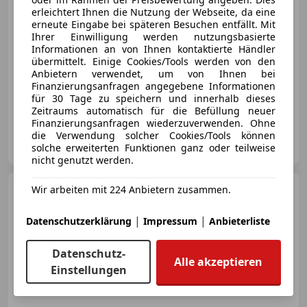
€ 2 500
erleichtert Ihnen die Nutzung der Webseite, da eine
erneute Eingabe bei späteren Besuchen entfällt. Mit
Ihrer Einwilligung werden nutzungsbasierte
Informationen an von Ihnen kontaktierte Händler
übermittelt. Einige Cookies/Tools werden von den
Anbietern verwendet, um von Ihnen bei
Finanzierungsanfragen angegebene Informationen
04/2010
124 076 km
Benzin
59 kW (80 PS)
für 30 Tage zu speichern und innerhalb dieses
Zeitraums automatisch für die Befüllung neuer
Finanzierungsanfragen wiederzuverwenden. Ohne
Privat
die Verwendung solcher Cookies/Tools können
AT-2320 Schwechat
solche erweiterten Funktionen ganz oder teilweise
Merk
nicht genutzt werden.
Nissan Micra
Wir arbeiten mit 224 Anbietern zusammen.
Micra 1,2 | 1.
Hand | Pickerl neu | Navi |
Sitzheizung
|
|
Datenschutzerklärung
Impressum
Anbieterliste
Datenschutz-
Alle akzeptieren
€ 3 990
Einstellungen