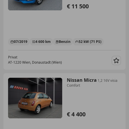
€ 11 500
07/2019
4 600 km
Benzin
52 kW (71 PS)
Privat
AT-1220 Wien, Donaustadt (Wien)
Merk
Nissan Micra
1,2 16V visia
Comfort
€ 4 400