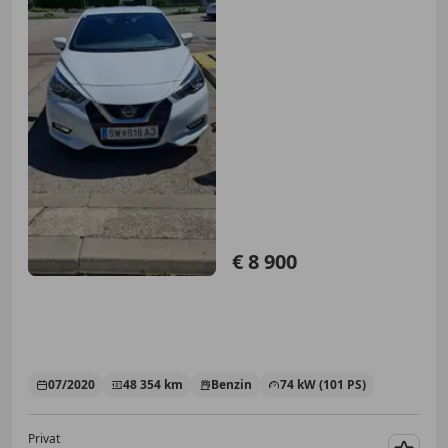
€ 8 900
07/2020
48 354 km
Benzin
74 kW (101 PS)
Privat