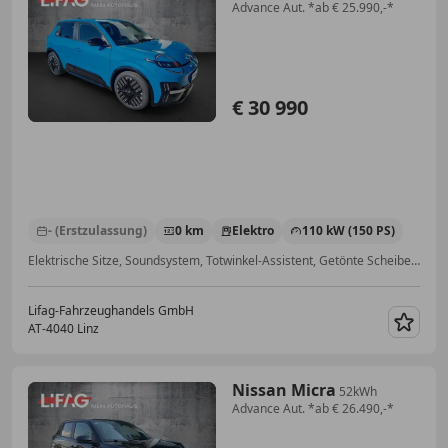
Advance Aut. *ab € 25.990,-*
€ 30 990
- (Erstzulassung)
0 km
Elektro
110 kW (150 PS)
Elektrische Sitze, Soundsystem, Totwinkel-Assistent, Getönte Scheiben, Sitzheizung, Navigationssystem, Klimaautomatik, Induktionsladen für Smartphones
Lifag-Fahrzeughandels GmbH
AT-4040 Linz
Merk
Nissan Micra
52kWh
Advance Aut. *ab € 26.490,-*