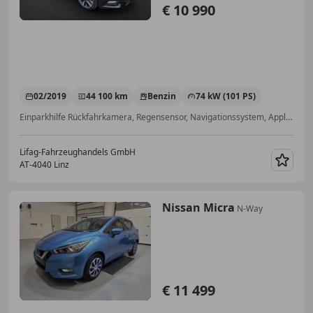
€ 10 990
02/2019
44 100 km
Benzin
74 kW (101 PS)
Einparkhilfe Rückfahrkamera, Regensensor, Navigationssystem, Apple CarPlay, Sitzheizung, Tempomat, Verkehrszeichenerkennung, Einparkhilfe Sensoren hinten
Lifag-Fahrzeughandels GmbH
AT-4040 Linz
Merk
Nissan Micra
N-Way
€ 11 499