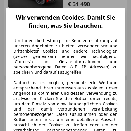
€ 31 490
Wir verwenden Cookies. Damit Sie
finden, was Sie brauchen.
- (Erstzulassung)
0 km
Elektro
110 kW (150 PS)
Um Ihnen die bestmögliche Benutzererfahrung auf
unseren Angeboten zu bieten, verwenden wir und
Elektrische Sitze, Soundsystem, Sitzheizung, Totwinkel-Assistent, Getönte Scheiben, Notbremsassistent, Navigationssystem, Klimaautomatik
Drittanbieter Cookies und andere Technologien
(beides gemeinsam nennen wir nachfolgend:
„Cookies"), um Geräteinformationen und
Lifag-Fahrzeughandels GmbH
personenbezogene Daten (z.B. IP Adressen) zu
AT-4040 Linz
Merk
speichern und darauf zuzugreifen.
Dadurch ist es möglich, personalisierte Werbung
Nissan Micra
52kWh
entsprechend Ihren Interessen auszuspielen, unser
Advance Aut. *ab € 28.990,-*
Angebot zu optimieren und dessen Verwendung zu
analysieren. Klicken Sie den Button unten rechts,
um dem Einsatz von einwilligungspflichten Cookies
und der damit verbundenen Verarbeitung
personenbezogener Daten zuzustimmen oder den
Button unten links, um eine detaillierte Auswahl
€ 31 490
hinsichtlich der Cookies zu treffen oder um der
Verarbeitung personenbezogener Daten zu