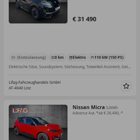
€ 31 490
- (Erstzulassung)
0 km
Elektro
110 kW (150 PS)
Elektrische Sitze, Soundsystem, Sitzheizung, Totwinkel-Assistent, Getönte Scheiben, Navigationssystem, Klimaautomatik, Induktionsladen für Smartphones
Lifag-Fahrzeughandels GmbH
AT-4040 Linz
Merk
Nissan Micra
52kWh
Advance Aut. *ab € 26.490,-*