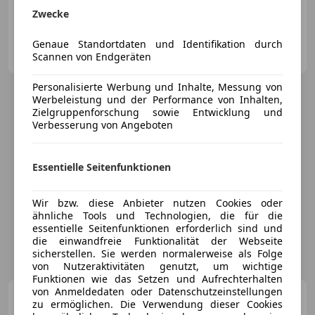
03/2009
110 000 km
Benzin
48 kW (65 PS)
Zwecke
Privat
Genaue Standortdaten und Identifikation durch
AT-4010 Linz
Scannen von Endgeräten
Merk
Personalisierte Werbung und Inhalte, Messung von
Werbeleistung und der Performance von Inhalten,
Zielgruppenforschung sowie Entwicklung und
Verbesserung von Angeboten
Essentielle Seitenfunktionen
Wir bzw. diese Anbieter nutzen Cookies oder
ähnliche Tools und Technologien, die für die
essentielle Seitenfunktionen erforderlich sind und
die einwandfreie Funktionalität der Webseite
sicherstellen. Sie werden normalerweise als Folge
von Nutzeraktivitäten genutzt, um wichtige
Funktionen wie das Setzen und Aufrechterhalten
von Anmeldedaten oder Datenschutzeinstellungen
Nissan Micra
1,5 acenta
zu ermöglichen. Die Verwendung dieser Cookies
plus dCi - Klima