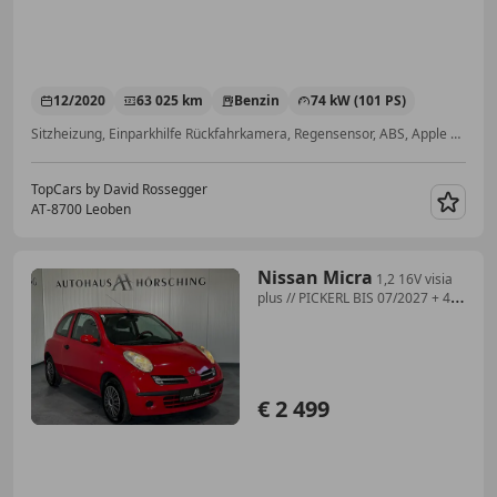
12/2020
63 025 km
Benzin
74 kW (101 PS)
Sitzheizung, Einparkhilfe Rückfahrkamera, Regensensor, ABS, Apple CarPlay, Sommerreifen, Fahrerairbag, USB
TopCars by David Rossegger
AT-8700 Leoben
Merk
Nissan Micra
1,2 16V visia
plus // PICKERL BIS 07/2027 + 4
M...
€ 2 499