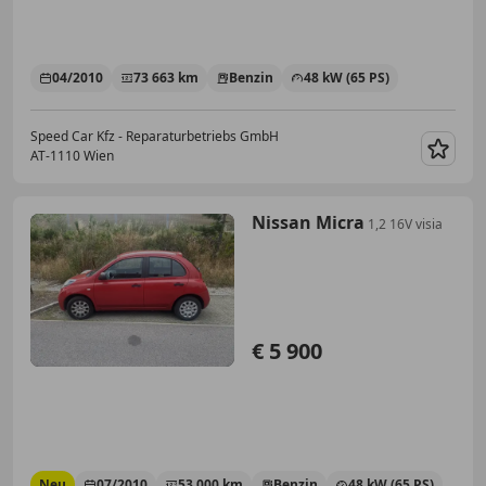
04/2010
73 663 km
Benzin
48 kW (65 PS)
Speed Car Kfz - Reparaturbetriebs GmbH
AT-1110 Wien
Merk
Nissan Micra
1,2 16V visia
€ 5 900
Neu
07/2010
53 000 km
Benzin
48 kW (65 PS)