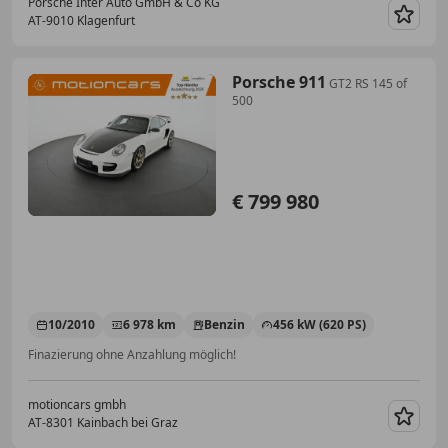
Porsche Inter Auto GmbH & Co KG
AT-9010 Klagenfurt
Merk
Porsche 911
GT2 RS 145 of
500
€ 799 980
10/2010
6 978 km
Benzin
456 kW (620 PS)
Finazierung ohne Anzahlung möglich!
motioncars gmbh
AT-8301 Kainbach bei Graz
Merk