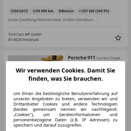
04/2013
59 990 km
Benzin
257 kW (349 PS)
Gratis Zustellung Österreichweit, Großes Fotoalbum, ...
Tirol Cars MP GmbH
AT-6020 Innsbruck
Merk
Porsche 911
Carrera Coupe
//APPROVED//360°//PORSCHE
PSE //
Wir verwenden Cookies. Damit Sie
finden, was Sie brauchen.
€ 129 999
1
Um Ihnen die bestmögliche Benutzererfahrung auf
unseren Angeboten zu bieten, verwenden wir und
Drittanbieter Cookies und andere Technologien
(beides gemeinsam nennen wir nachfolgend:
„Cookies"), um Geräteinformationen und
personenbezogene Daten (z.B. IP Adressen) zu
speichern und darauf zuzugreifen.
07/2020
46 000 km
Benzin
283 kW (385 PS)