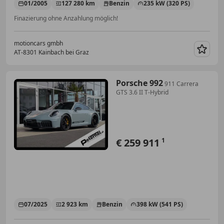
01/2005
127 280 km
Benzin
235 kW (320 PS)
Finazierung ohne Anzahlung möglich!
motioncars gmbh
AT-8301 Kainbach bei Graz
Merk
Porsche 992
911 Carrera
GTS 3.6 II T-Hybrid
€ 259 911
1
07/2025
2 923 km
Benzin
398 kW (541 PS)