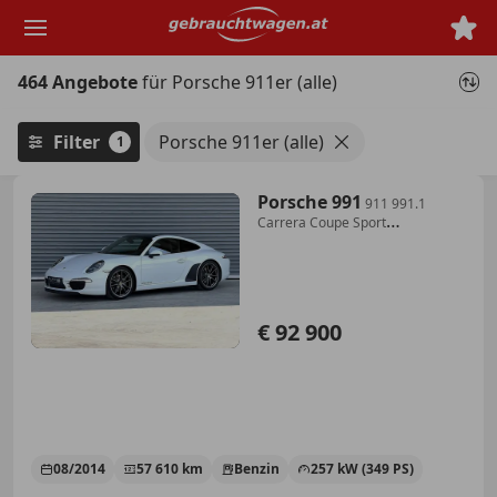
Zum
Hauptinhalt
springen
464 Angebote
für Porsche 911er (alle)
Filter
Porsche 911er (alle)
1
Porsche 991
911 991.1
Carrera Coupe Sport
Chrono,PASM,PTV P...
€ 92 900
08/2014
57 610 km
Benzin
257 kW (349 PS)