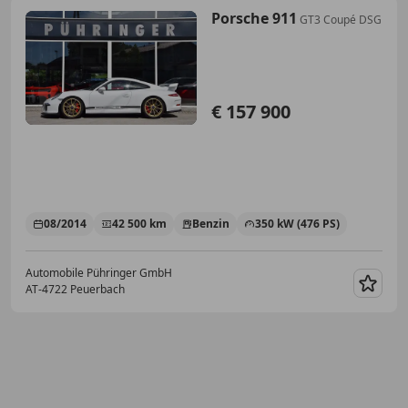
Porsche 911
GT3 Coupé DSG
€ 157 900
08/2014
42 500 km
Benzin
350 kW (476 PS)
Automobile Pühringer GmbH
AT-4722 Peuerbach
Merk