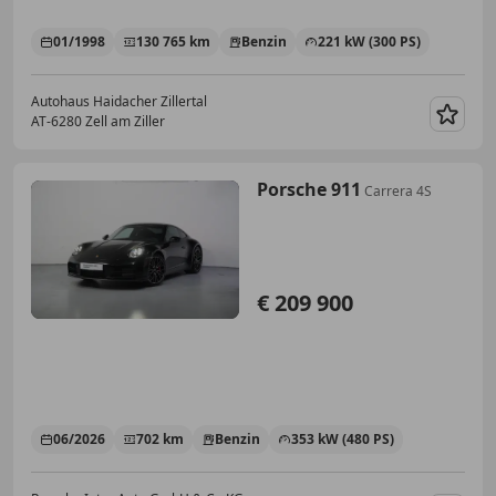
01/1998
130 765 km
Benzin
221 kW (300 PS)
Autohaus Haidacher Zillertal
AT-6280 Zell am Ziller
Merk
Porsche 911
Carrera 4S
€ 209 900
06/2026
702 km
Benzin
353 kW (480 PS)