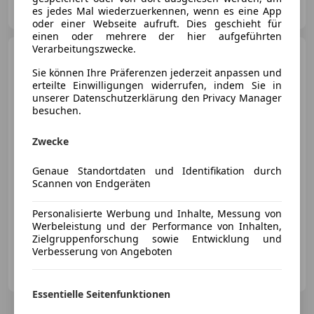
es jedes Mal wiederzuerkennen, wenn es eine App
AT-4782 St. Florian am Inn
Merk
oder einer Webseite aufruft. Dies geschieht für
einen oder mehrere der hier aufgeführten
Verarbeitungszwecke.
Porsche 911
Carrera T
Sie können Ihre Präferenzen jederzeit anpassen und
erteilte Einwilligungen widerrufen, indem Sie in
unserer Datenschutzerklärung den Privacy Manager
besuchen.
€ 189 911
Zwecke
Genaue Standortdaten und Identifikation durch
Scannen von Endgeräten
Personalisierte Werbung und Inhalte, Messung von
03/2026
10 210 km
Benzin
290 kW (394 PS)
Werbeleistung und der Performance von Inhalten,
Zielgruppenforschung sowie Entwicklung und
Verbesserung von Angeboten
Porsche Inter Auto GmbH & Co KG
AT-1230 Wien
Merk
Essentielle Seitenfunktionen