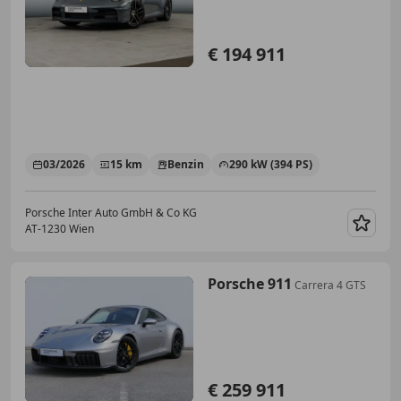
€ 194 911
03/2026
15 km
Benzin
290 kW (394 PS)
Porsche Inter Auto GmbH & Co KG
AT-1230 Wien
Merk
Porsche 911
Carrera 4 GTS
€ 259 911