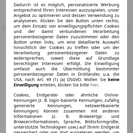
Dadurch ist es möglich, personalisierte Werbung
entsprechend Ihren Interessen auszuspielen, unser
AUTOMOBILE IMPERIAL
Angebot zu optimieren und dessen Verwendung zu
AT-2320 Schwechat
Merk
analysieren. Klicken Sie den Button unten rechts,
um dem Einsatz von einwilligungspflichten Cookies
und der damit verbundenen Verarbeitung
Porsche 911
personenbezogener Daten zuzustimmen oder den
GT3 PDK
Button unten links, um eine detaillierte Auswahl
''KERAMIK*CARBON*LIFT*KREIDE''
hinsichtlich der Cookies zu treffen oder um der
Verarbeitung personenbezogener Daten zu
widersprechen, soweit diese auf Grundlage
berechtigter Interessen erfolgt. Die Einwilligung
umfasst auch die Übermittlung bestimmter
€ 239 950
personenbezogener Daten in Drittländer, u.a. die
USA, nach Art. 49 (1) (a) DSGVO. Wollen Sie
keine
Einwilligung
erteilen, klicken Sie bitte
hier
.
Cookies, Endgeräte- oder ähnliche Online-
Kennungen (z. B. login-basierte Kennungen, zufällig
generierte Kennungen, netzwerkbasierte
01/2023
8 285 km
Benzin
375 kW (510 PS)
Kennungen) können zusammen mit anderen
Informationen (z. B. Browsertyp und
**1 JAHR GARANTIE KOSTENLOS** Finanzierung möglich
Browserinformationen, Sprache, Bildschirmgröße,
unterstützte Technologien usw.) auf Ihrem Endgerät
gespeichert oder von dort ausgelesen werden, um
KFZ Lechner GmbH