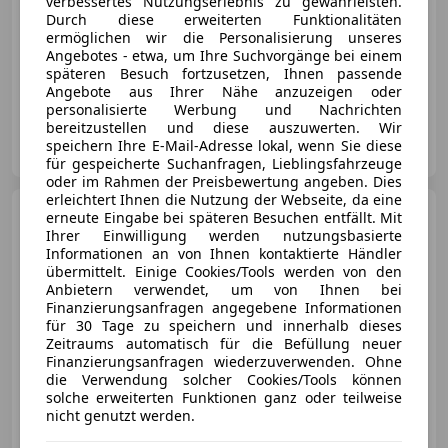
verbessertes Nutzungserlebnis zu gewährleisten.
Durch diese erweiterten Funktionalitäten
ermöglichen wir die Personalisierung unseres
Angebotes - etwa, um Ihre Suchvorgänge bei einem
späteren Besuch fortzusetzen, Ihnen passende
09/2021
37 044 km
Benzin
375 kW (510 PS)
Angebote aus Ihrer Nähe anzuzeigen oder
personalisierte Werbung und Nachrichten
bereitzustellen und diese auszuwerten. Wir
T und A Autoshop GmbH
speichern Ihre E-Mail-Adresse lokal, wenn Sie diese
AT-6850 Dornbirn
Merk
für gespeicherte Suchanfragen, Lieblingsfahrzeuge
oder im Rahmen der Preisbewertung angeben. Dies
erleichtert Ihnen die Nutzung der Webseite, da eine
Porsche 991
GT3 911
erneute Eingabe bei späteren Besuchen entfällt. Mit
PDK*CARBON*KERAMIK*SAGA*CARB
Ihrer Einwilligung werden nutzungsbasierte
Informationen an von Ihnen kontaktierte Händler
übermittelt. Einige Cookies/Tools werden von den
Anbietern verwendet, um von Ihnen bei
Finanzierungsanfragen angegebene Informationen
für 30 Tage zu speichern und innerhalb dieses
€ 158 990
Zeitraums automatisch für die Befüllung neuer
Finanzierungsanfragen wiederzuverwenden. Ohne
die Verwendung solcher Cookies/Tools können
solche erweiterten Funktionen ganz oder teilweise
nicht genutzt werden.