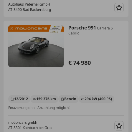
Autohaus Peternel GmbH
AT-8490 Bad Radkersburg
Merk
Porsche 991
Carrera S
Cabrio
€ 74 980
12/2012
159 376 km
Benzin
294 kW (400 PS)
Finazierung ohne Anzahlung möglich!
motioncars gmbh
AT-8301 Kainbach bei Graz
Merk