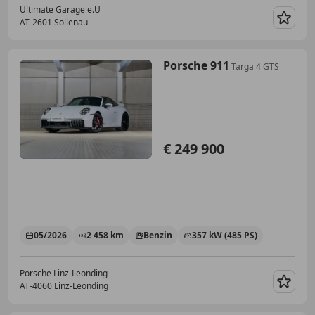
Ultimate Garage e.U
AT-2601 Sollenau
Merk
Porsche 911
Targa 4 GTS
€ 249 900
05/2026
2 458 km
Benzin
357 kW (485 PS)
Porsche Linz-Leonding
AT-4060 Linz-Leonding
Merk