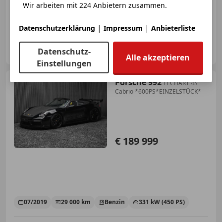
11/2014
49 000 km
Benzin
350 kW (476 PS)
Wir arbeiten mit 224 Anbietern zusammen.
AKTIONSZINSSATZ ab 5,99%FIX! AKTIONSWOCHE! BESTPREIS!
|
|
Datenschutzerklärung
Impressum
Anbieterliste
LuCars GmbH
Datenschutz-
AT-5020 Salzburg
Merk
Alle akzeptieren
Einstellungen
Porsche 992
TECHART 4S
Cabrio *600PS*EINZELSTÜCK*
€ 189 999
07/2019
29 000 km
Benzin
331 kW (450 PS)