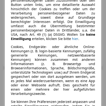
personenbezogener Daten zuzustimmen oder den
Button unten links, um eine detaillierte Auswahl
hinsichtlich der Cookies zu treffen oder um der
Verarbeitung personenbezogener Daten zu
€ 12 790
widersprechen, soweit diese auf Grundlage
berechtigter Interessen erfolgt. Die Einwilligung
umfasst auch die Übermittlung bestimmter
personenbezogener Daten in Drittländer, u.a. die
USA, nach Art. 49 (1) (a) DSGVO. Wollen Sie
keine
Einwilligung
erteilen, klicken Sie bitte
hier
.
03/1980
90 000 km
Benzin
92 kW (125 PS)
Cookies, Endgeräte- oder ähnliche Online-
Kennungen (z. B. login-basierte Kennungen, zufällig
generierte Kennungen, netzwerkbasierte
Privat
Kennungen) können zusammen mit anderen
AT-8413 Sankt Georgen an der Stiefing
Merk
Informationen (z. B. Browsertyp und
Browserinformationen, Sprache, Bildschirmgröße,
unterstützte Technologien usw.) auf Ihrem Endgerät
Porsche 924
TURBO 177PS
gespeichert oder von dort ausgelesen werden, um
es jedes Mal wiederzuerkennen, wenn es eine App
oder einer Webseite aufruft. Dies geschieht für
einen oder mehrere der hier aufgeführten
Verarbeitungszwecke.
Sie können Ihre Präferenzen jederzeit anpassen und
€ 24 924
erteilte Einwilligungen widerrufen, indem Sie in