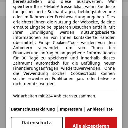
bereitzustellen und diese auszuwerten. Wir
speichern Ihre E-Mail-Adresse lokal, wenn Sie diese
Zurück
1
/
1
Weiter
für gespeicherte Suchanfragen, Lieblingsfahrzeuge
oder im Rahmen der Preisbewertung angeben. Dies
erleichtert Ihnen die Nutzung der Webseite, da eine
erneute Eingabe bei späteren Besuchen entfällt. Mit
Ihrer Einwilligung werden nutzungsbasierte
Informationen an von Ihnen kontaktierte Händler
übermittelt. Einige Cookies/Tools werden von den
Anbietern verwendet, um von Ihnen bei
Finanzierungsanfragen angegebene Informationen
für 30 Tage zu speichern und innerhalb dieses
Zeitraums automatisch für die Befüllung neuer
Finanzierungsanfragen wiederzuverwenden. Ohne
die Verwendung solcher Cookies/Tools können
solche erweiterten Funktionen ganz oder teilweise
nicht genutzt werden.
Wir arbeiten mit 224 Anbietern zusammen.
|
|
Datenschutzerklärung
Impressum
Anbieterliste
MwSt. ausweisbar
Herstellerangabe für Neufahrzeuge. Je nach Kilometerstand,
Datenschutz-
Fahrverhalten, Batteriealter und Ladeverhalten kann die elektrische
Alle akzeptieren