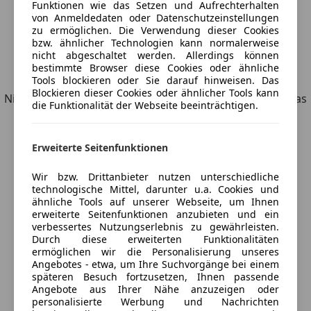
Funktionen wie das Setzen und Aufrechterhalten
von Anmeldedaten oder Datenschutzeinstellungen
zu ermöglichen. Die Verwendung dieser Cookies
bzw. ähnlicher Technologien kann normalerweise
nicht abgeschaltet werden. Allerdings können
bestimmte Browser diese Cookies oder ähnliche
Entdecke ähnliche Fahrzeuge
Tools blockieren oder Sie darauf hinweisen. Das
Blockieren dieser Cookies oder ähnlicher Tools kann
Nicht ganz deine Suchkriterien, aber vielleicht genau, was
die Funktionalität der Webseite beeinträchtigen.
du suchst.
Erweiterte Seitenfunktionen
Möchtest du automatisch über neue
Wir bzw. Drittanbieter nutzen unterschiedliche
technologische Mittel, darunter u.a. Cookies und
Fahrzeuge zu deiner Suche informiert
ähnliche Tools auf unserer Webseite, um Ihnen
erweiterte Seitenfunktionen anzubieten und ein
werden?
verbessertes Nutzungserlebnis zu gewährleisten.
Durch diese erweiterten Funktionalitäten
ermöglichen wir die Personalisierung unseres
Angebotes - etwa, um Ihre Suchvorgänge bei einem
Suche speichern
späteren Besuch fortzusetzen, Ihnen passende
Angebote aus Ihrer Nähe anzuzeigen oder
personalisierte Werbung und Nachrichten