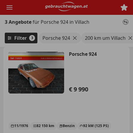
Zum
Hauptinhalt
springen
3 Angebote
für Porsche 924 in Villach
Filter
Porsche 924
200 km um Villach
3
Porsche 924
€ 9 990
11/1976
82 150 km
Benzin
92 kW (125 PS)