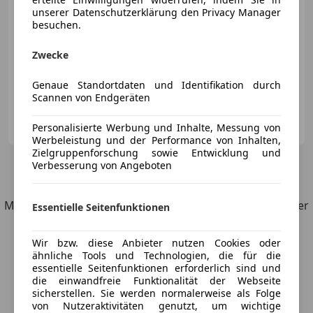
unserer Datenschutzerklärung den Privacy Manager
besuchen.
Zwecke
04/1983
112 000 km
Benzin
130 kW (177 PS)
Genaue Standortdaten und Identifikation durch
Scannen von Endgeräten
Privat
Personalisierte Werbung und Inhalte, Messung von
AT-4020 Linz
Merk
Werbeleistung und der Performance von Inhalten,
Zielgruppenforschung sowie Entwicklung und
Verbesserung von Angeboten
3
Angebote
für Porsche 924
Möchtest du automatisch über neue Fahrzeuge zu deiner
Essentielle Seitenfunktionen
Suche informiert werden?
Wir bzw. diese Anbieter nutzen Cookies oder
ähnliche Tools und Technologien, die für die
Suche speichern
essentielle Seitenfunktionen erforderlich sind und
die einwandfreie Funktionalität der Webseite
sicherstellen. Sie werden normalerweise als Folge
von Nutzeraktivitäten genutzt, um wichtige