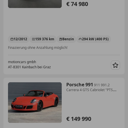
€ 74 980
12/2012
159 376 km
Benzin
294 kW (400 PS)
Finazierung ohne Anzahlung möglich!
motioncars gmbh
AT-8301 Kainbach bei Graz
Merk
Porsche 991
911 991.2
Carrera 4 GTS Cabriolet "PTS
Lava-ora...
€ 149 990