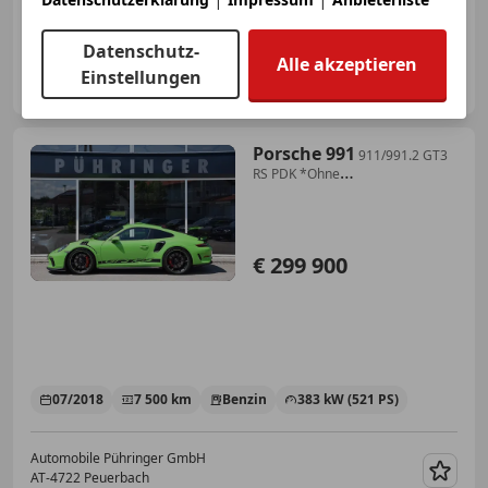
04/2019
17 246 km
Benzin
331 kW (450 PS)
Datenschutz-
Alle akzeptieren
Privat
Einstellungen
AT-6341 Ebbs
Merk
Porsche 991
911/991.2 GT3
RS PDK *Ohne
OPF*1.Hand*Lift*LED ...
€ 299 900
07/2018
7 500 km
Benzin
383 kW (521 PS)
Automobile Pühringer GmbH
AT-4722 Peuerbach
Merk