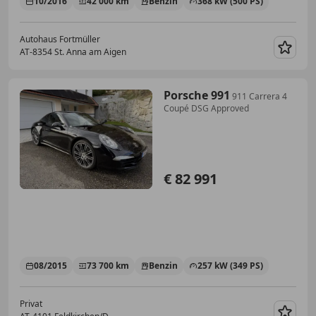
10/2016
42 000 km
Benzin
368 kW (500 PS)
Autohaus Fortmüller
AT-8354 St. Anna am Aigen
Merk
Porsche 991
911 Carrera 4
Coupé DSG Approved
€ 82 991
08/2015
73 700 km
Benzin
257 kW (349 PS)
Privat