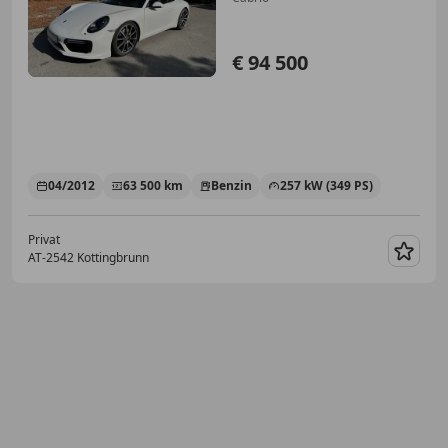
€ 94 500
04/2012
63 500 km
Benzin
257 kW (349 PS)
Privat
AT-2542 Kottingbrunn
Merk