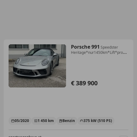
Porsche 991
Speedster
Heritage*nur1450km*Lift*prominente
Vorb
€ 389 900
05/2020
1 450 km
Benzin
375 kW (510 PS)