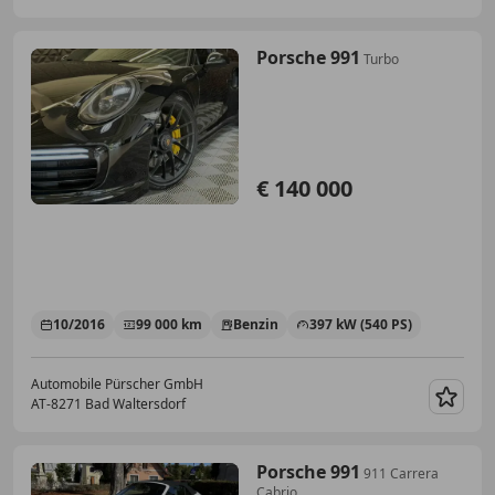
Porsche 991
Turbo
€ 140 000
10/2016
99 000 km
Benzin
397 kW (540 PS)
Automobile Pürscher GmbH
AT-8271 Bad Waltersdorf
Merk
Porsche 991
911 Carrera
Cabrio