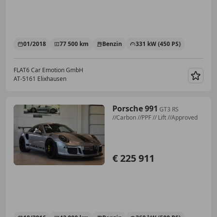
01/2018
77 500 km
Benzin
331 kW (450 PS)
FLAT6 Car Emotion GmbH
AT-5161 Elixhausen
Merk
Porsche 991
GT3 RS
//Carbon //PPF // Lift //Approved
€ 225 911