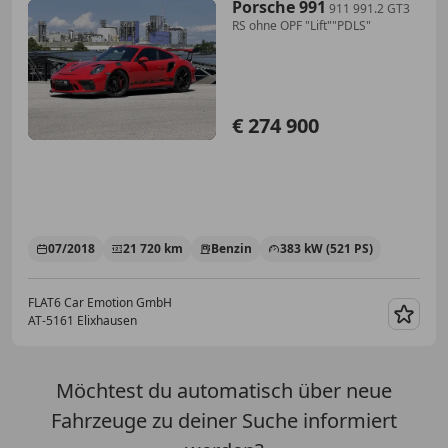
Porsche 991
911 991.2 GT3
RS ohne OPF "Lift""PDLS"
€ 274 900
07/2018
21 720 km
Benzin
383 kW (521 PS)
FLAT6 Car Emotion GmbH
AT-5161 Elixhausen
Merk
Möchtest du automatisch über neue
Fahrzeuge zu deiner Suche informiert