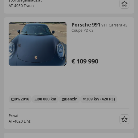
sportwagenhaus.at
AT-4050 Traun
Merk
Porsche 991
911 Carrera 4S
Coupé PDK S
€ 109 990
01/2016
98 000 km
Benzin
309 kW (420 PS)
Privat
AT-4020 Linz
Merk