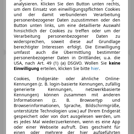
analysieren. Klicken Sie den Button unten rechts,
um dem Einsatz von einwilligungspflichten Cookies
und der damit verbundenen Verarbeitung
personenbezogener Daten zuzustimmen oder den
06/2016
45 100 km
Benzin
272 kW (370 PS)
Button unten links, um eine detaillierte Auswahl
hinsichtlich der Cookies zu treffen oder um der
Verarbeitung personenbezogener Daten zu
Privat
widersprechen, soweit diese auf Grundlage
AT-8720 Knittelfeld
Merk
berechtigter Interessen erfolgt. Die Einwilligung
umfasst auch die Übermittlung bestimmter
personenbezogener Daten in Drittländer, u.a. die
Porsche 991
Carrera 4 GTS
USA, nach Art. 49 (1) (a) DSGVO. Wollen Sie
keine
Cabriolet*ApprovedGarantie*Bose*
Einwilligung
erteilen, klicken Sie bitte
hier
.
Cookies, Endgeräte- oder ähnliche Online-
Kennungen (z. B. login-basierte Kennungen, zufällig
generierte Kennungen, netzwerkbasierte
Kennungen) können zusammen mit anderen
€ 129 999
Informationen (z. B. Browsertyp und
Browserinformationen, Sprache, Bildschirmgröße,
unterstützte Technologien usw.) auf Ihrem Endgerät
gespeichert oder von dort ausgelesen werden, um
es jedes Mal wiederzuerkennen, wenn es eine App
oder einer Webseite aufruft. Dies geschieht für
einen oder mehrere der hier aufgeführten
03/2015
85 000 km
Benzin
316 kW (430 PS)