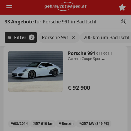
Zum
Hauptinhalt
springen
33 Angebote
für Porsche 991 in Bad Ischl
Filter
Porsche 991
200 km um Bad Ischl
3
Porsche 991
911 991.1
Carrera Coupe Sport
Chrono,PASM,PTV P...
€ 92 900
08/2014
57 610 km
Benzin
257 kW (349 PS)