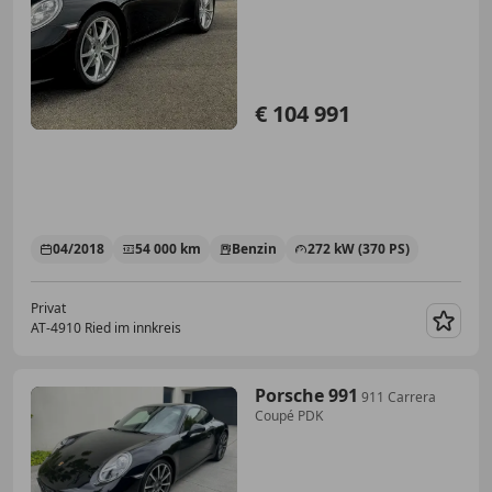
€ 104 991
04/2018
54 000 km
Benzin
272 kW (370 PS)
Privat
AT-4910 Ried im innkreis
Merk
Porsche 991
911 Carrera
Coupé PDK