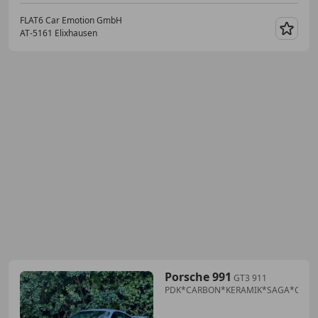
FLAT6 Car Emotion GmbH
AT-5161 Elixhausen
Merk
Porsche 991
GT3 911
PDK*CARBON*KERAMIK*SAGA*CARB