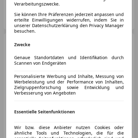
Verarbeitungszwecke.
Sie können Ihre Präferenzen jederzeit anpassen und
Hörhager Automotive GmbH
erteilte Einwilligungen widerrufen, indem Sie in
AT-4643 Pettenbach
Merk
unserer Datenschutzerklärung den Privacy Manager
besuchen.
Porsche 991
Zwecke
Carrera*SPORT-
CHRONO*SITZHEIZUNG*BI-
XENON*SCHIEBE*
Genaue Standortdaten und Identifikation durch
Scannen von Endgeräten
€ 78 900
Personalisierte Werbung und Inhalte, Messung von
Werbeleistung und der Performance von Inhalten,
Zielgruppenforschung sowie Entwicklung und
Verbesserung von Angeboten
Essentielle Seitenfunktionen
12/2013
95 000 km
Benzin
257 kW (349 PS)
Wir bzw. diese Anbieter nutzen Cookies oder
MK-Automobile Hörsching GmbH
ähnliche Tools und Technologien, die für die
AT-4063 Hörsching