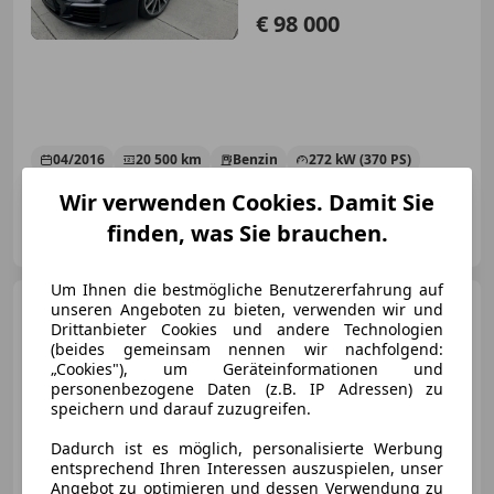
€ 98 000
04/2016
20 500 km
Benzin
272 kW (370 PS)
Wir verwenden Cookies. Damit Sie
Privat
finden, was Sie brauchen.
AT-4400 Steyr
Merk
Um Ihnen die bestmögliche Benutzererfahrung auf
Porsche 991
911 Carrera 4
unseren Angeboten zu bieten, verwenden wir und
Cabrio PDK
Drittanbieter Cookies und andere Technologien
(beides gemeinsam nennen wir nachfolgend:
„Cookies"), um Geräteinformationen und
personenbezogene Daten (z.B. IP Adressen) zu
speichern und darauf zuzugreifen.
€ 99 999
Dadurch ist es möglich, personalisierte Werbung
entsprechend Ihren Interessen auszuspielen, unser
Angebot zu optimieren und dessen Verwendung zu