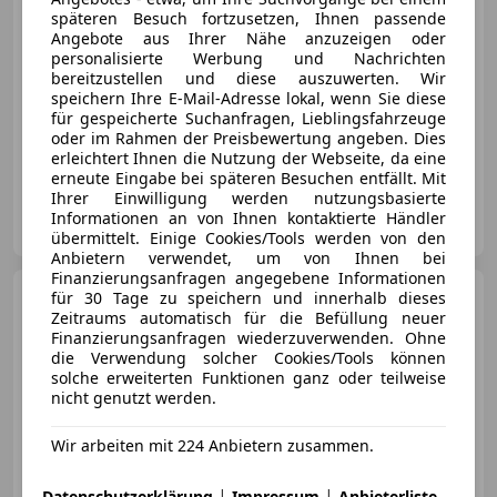
€ 119 800
späteren Besuch fortzusetzen, Ihnen passende
Angebote aus Ihrer Nähe anzuzeigen oder
personalisierte Werbung und Nachrichten
bereitzustellen und diese auszuwerten. Wir
speichern Ihre E-Mail-Adresse lokal, wenn Sie diese
für gespeicherte Suchanfragen, Lieblingsfahrzeuge
oder im Rahmen der Preisbewertung angeben. Dies
05/2018
33 000 km
Benzin
272 kW (370 PS)
erleichtert Ihnen die Nutzung der Webseite, da eine
erneute Eingabe bei späteren Besuchen entfällt. Mit
Ihrer Einwilligung werden nutzungsbasierte
Privat
Informationen an von Ihnen kontaktierte Händler
AT-6410 Telfs
Merk
übermittelt. Einige Cookies/Tools werden von den
Anbietern verwendet, um von Ihnen bei
Finanzierungsanfragen angegebene Informationen
Porsche 991
für 30 Tage zu speichern und innerhalb dieses
911 Carrera
Zeitraums automatisch für die Befüllung neuer
GTS Cabrio PDK GTS
Finanzierungsanfragen wiederzuverwenden. Ohne
die Verwendung solcher Cookies/Tools können
€ 149 900
solche erweiterten Funktionen ganz oder teilweise
nicht genutzt werden.
Wir arbeiten mit 224 Anbietern zusammen.
|
|
Datenschutzerklärung
Impressum
Anbieterliste