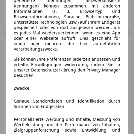
generierte Kennungen, netzwerkbasierte
01/2023
46 000 km
Elektro
140 kW (190 PS)
Kennungen) können zusammen mit anderen
Informationen (z. B. Browsertyp und
Browserinformationen, Sprache, Bildschirmgröße,
Rudi Lins Gesellschaft m.b.H. & Co. KG
unterstützte Technologien usw.) auf Ihrem Endgerät
AT-6830 Rankweil
Merk
gespeichert oder von dort ausgelesen werden, um
es jedes Mal wiederzuerkennen, wenn es eine App
oder einer Webseite aufruft. Dies geschieht für
Porsche Taycan
4S Sport
einen oder mehrere der hier aufgeführten
Turismo 4S Cross
Verarbeitungszwecke.
Sie können Ihre Präferenzen jederzeit anpassen und
erteilte Einwilligungen widerrufen, indem Sie in
unserer Datenschutzerklärung den Privacy Manager
besuchen.
€ 69 999
Zwecke
Genaue Standortdaten und Identifikation durch
Scannen von Endgeräten
11/2022
39 900 km
Elektro
420 kW (571 PS)
Personalisierte Werbung und Inhalte, Messung von
Werbeleistung und der Performance von Inhalten,
Zielgruppenforschung sowie Entwicklung und
Privat