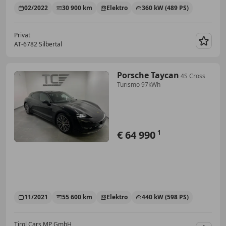
02/2022
30 900 km
Elektro
360 kW (489 PS)
Privat
AT-6782 Silbertal
Merk
Porsche Taycan
4S Cross
Turismo 97kWh
€ 64 990
1
11/2021
55 600 km
Elektro
440 kW (598 PS)
Tirol Cars MP GmbH