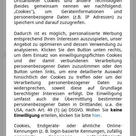
Drittanbieter Cookies und andere Technologien
(beides gemeinsam nennen wir nachfolgend:
„Cookies"), um Geräteinformationen und
personenbezogene Daten (z.B. IP Adressen) zu
speichern und darauf zuzugreifen.
01/2023
32 500 km
Elektro
140 kW (190 PS)
Dadurch ist es möglich, personalisierte Werbung
entsprechend Ihren Interessen auszuspielen, unser
Autohaus Rudi Lins GmbH & Co KG
Angebot zu optimieren und dessen Verwendung zu
AT-6850 Dornbirn
Merk
analysieren. Klicken Sie den Button unten rechts,
um dem Einsatz von einwilligungspflichten Cookies
und der damit verbundenen Verarbeitung
Porsche Taycan
4S Cross
personenbezogener Daten zuzustimmen oder den
Turismo
Button unten links, um eine detaillierte Auswahl
hinsichtlich der Cookies zu treffen oder um der
Verarbeitung personenbezogener Daten zu
widersprechen, soweit diese auf Grundlage
berechtigter Interessen erfolgt. Die Einwilligung
umfasst auch die Übermittlung bestimmter
€ 71 900
personenbezogener Daten in Drittländer, u.a. die
USA, nach Art. 49 (1) (a) DSGVO. Wollen Sie
keine
Einwilligung
erteilen, klicken Sie bitte
hier
.
Cookies, Endgeräte- oder ähnliche Online-
Kennungen (z. B. login-basierte Kennungen, zufällig