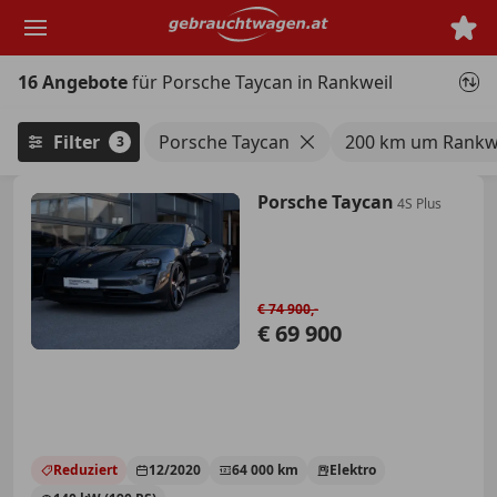
Zum
Hauptinhalt
springen
16 Angebote
für Porsche Taycan in Rankweil
Filter
Porsche Taycan
200 km um Rankw
3
Porsche Taycan
4S Plus
€ 74 900,-
€ 69 900
Reduziert
12/2020
64 000 km
Elektro