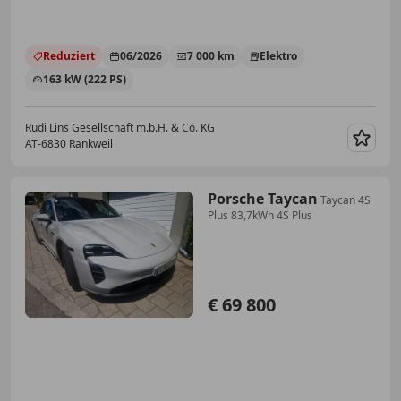
Reduziert
06/2026
7 000 km
Elektro
163 kW (222 PS)
Rudi Lins Gesellschaft m.b.H. & Co. KG
AT-6830 Rankweil
Merk
Porsche Taycan
Taycan 4S
Plus 83,7kWh 4S Plus
€ 69 800