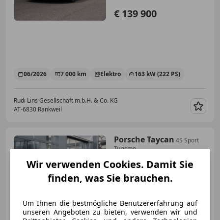
€ 139 900
06/2026
7 000 km
Elektro
163 kW (222 PS)
Rudi Lins Gesellschaft m.b.H. & Co. KG
AT-6830 Rankweil
Merk
Porsche Taycan
4S Sport
Turismo
Wir verwenden Cookies. Damit Sie
finden, was Sie brauchen.
€ 74 900
Um Ihnen die bestmögliche Benutzererfahrung auf
unseren Angeboten zu bieten, verwenden wir und