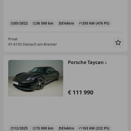
05/2022
36 500 km
Elektro
350 kW (476 PS)
Privat
AT-6150 Steinach am Brenner
Merk
Porsche Taycan
4
€ 111 990
12/2025
15 000 km
Elektro
163 kW (222 PS)