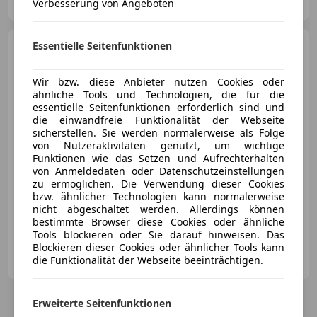
Verbesserung von Angeboten
AT-6130 Schwaz
Merk
Porsche Taycan
Essentielle Seitenfunktionen
4S Sport
Turismo
Wir bzw. diese Anbieter nutzen Cookies oder
€ 129 900,-
ähnliche Tools und Technologien, die für die
€ 119 900
essentielle Seitenfunktionen erforderlich sind und
die einwandfreie Funktionalität der Webseite
sicherstellen. Sie werden normalerweise als Folge
von Nutzeraktivitäten genutzt, um wichtige
Funktionen wie das Setzen und Aufrechterhalten
von Anmeldedaten oder Datenschutzeinstellungen
zu ermöglichen. Die Verwendung dieser Cookies
Reduziert
05/2025
6 600 km
Elektro
bzw. ähnlicher Technologien kann normalerweise
nicht abgeschaltet werden. Allerdings können
137 kW (186 PS)
bestimmte Browser diese Cookies oder ähnliche
Tools blockieren oder Sie darauf hinweisen. Das
Blockieren dieser Cookies oder ähnlicher Tools kann
Autohaus Rudi Lins GmbH & Co KG
die Funktionalität der Webseite beeinträchtigen.
AT-6850 Dornbirn
Merk
Erweiterte Seitenfunktionen