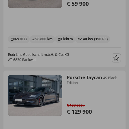
€ 59 900
02/2022
96 800 km
Elektro
140 kW (190 PS)
Rudi Lins Gesellschaft m.b.H. & Co. KG
AT-6830 Rankweil
Merk
Porsche Taycan
4S Black
Edition
€ 137 900,-
€ 129 900