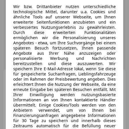
Wir bzw. Drittanbieter nutzen unterschiedliche
technologische Mittel, darunter u.a. Cookies und
ähnliche Tools auf unserer Webseite, um Ihnen
erweiterte Seitenfunktionen anzubieten und ein
verbessertes Nutzungserlebnis zu gewährleisten.
Durch diese erweiterten Funktionalitäten
ermöglichen wir die Personalisierung unseres
Angebotes - etwa, um Ihre Suchvorgänge bei einem
späteren Besuch fortzusetzen, Ihnen passende
Angebote aus Ihrer Nähe anzuzeigen oder
personalisierte Werbung und Nachrichten
bereitzustellen und diese auszuwerten. Wir
speichern Ihre E-Mail-Adresse lokal, wenn Sie diese
für gespeicherte Suchanfragen, Lieblingsfahrzeuge
Porsche Taycan
4 Cross
oder im Rahmen der Preisbewertung angeben. Dies
Turismo
erleichtert Ihnen die Nutzung der Webseite, da eine
erneute Eingabe bei späteren Besuchen entfällt. Mit
Ihrer Einwilligung werden nutzungsbasierte
Informationen an von Ihnen kontaktierte Händler
€ 95 990
übermittelt. Einige Cookies/Tools werden von den
Anbietern verwendet, um von Ihnen bei
Finanzierungsanfragen angegebene Informationen
für 30 Tage zu speichern und innerhalb dieses
Zeitraums automatisch für die Befüllung neuer