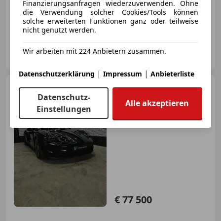
Finanzierungsanfragen wiederzuverwenden. Ohne
die Verwendung solcher Cookies/Tools können
solche erweiterten Funktionen ganz oder teilweise
07/2024
16 500 km
Elektro
163 kW (222 PS)
nicht genutzt werden.
Porsche Innsbruck-Mitterweg
Wir arbeiten mit 224 Anbietern zusammen.
AT-6020 Innsbruck
Merk
|
|
Datenschutzerklärung
Impressum
Anbieterliste
Porsche Taycan
4 Cross
Turismo 83,7kWh
Datenschutz-
Alle akzeptieren
Einstellungen
€ 77 500