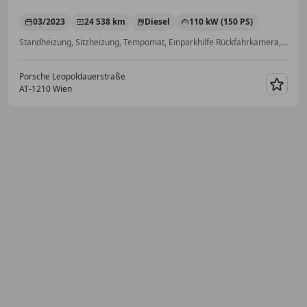
03/2023
24 538 km
Diesel
110 kW (150 PS)
Standheizung, Sitzheizung, Tempomat, Einparkhilfe Rückfahrkamera, Scheinwerferreinigung, Spoiler, Abstandstempomat, Einparkhilfe Sensoren vorne
Porsche Leopoldauerstraße
AT-1210 Wien
Merk