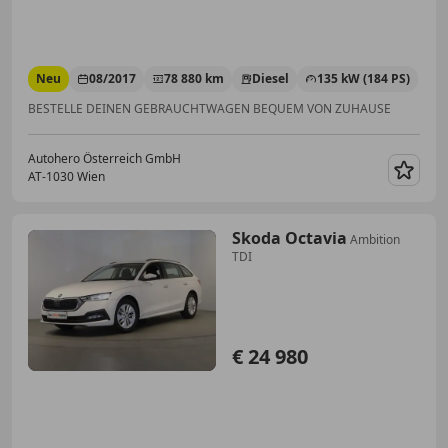
Neu
08/2017
78 880 km
Diesel
135 kW (184 PS)
BESTELLE DEINEN GEBRAUCHTWAGEN BEQUEM VON ZUHAUSE
Autohero Österreich GmbH
AT-1030 Wien
Merk
Skoda Octavia
Ambition
TDI
€ 24 980