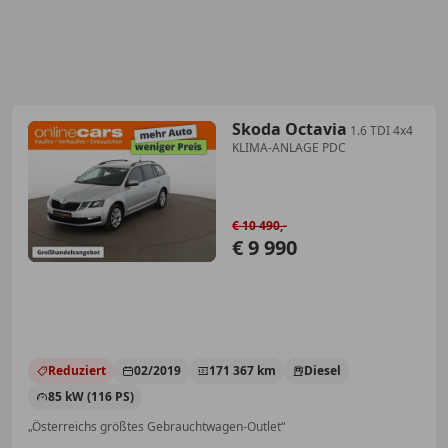
Skoda Octavia
1.6 TDI 4x4
KLIMA-ANLAGE PDC
€ 10 490,-
€ 9 990
Reduziert
02/2019
171 367 km
Diesel
85 kW (116 PS)
„Österreichs größtes Gebrauchtwagen-Outlet“