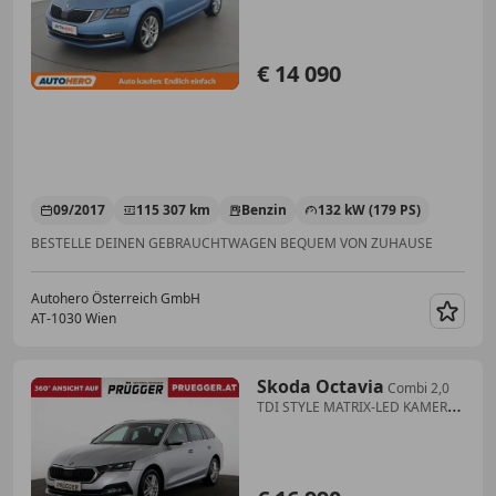
€ 14 090
09/2017
115 307 km
Benzin
132 kW (179 PS)
BESTELLE DEINEN GEBRAUCHTWAGEN BEQUEM VON ZUHAUSE
Autohero Österreich GmbH
AT-1030 Wien
Merk
Skoda Octavia
Combi 2,0
TDI STYLE MATRIX-LED KAMERA
E-KLAPPE