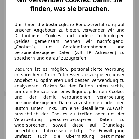
finden, was Sie brauchen.
€ 16 290
Um Ihnen die bestmögliche Benutzererfahrung auf
unseren Angeboten zu bieten, verwenden wir und
Drittanbieter Cookies und andere Technologien
(beides gemeinsam nennen wir nachfolgend:
„Cookies"), um Geräteinformationen und
personenbezogene Daten (z.B. IP Adressen) zu
04/2021
79 463 km
Diesel
85 kW (116 PS)
speichern und darauf zuzugreifen.
„Österreichs größtes Gebrauchtwagen-Outlet“
Dadurch ist es möglich, personalisierte Werbung
entsprechend Ihren Interessen auszuspielen, unser
Onlinecars Vertriebs GmbH
Angebot zu optimieren und dessen Verwendung zu
AT-8143 Dobl bei Lieboch
Merk
analysieren. Klicken Sie den Button unten rechts,
um dem Einsatz von einwilligungspflichten Cookies
und der damit verbundenen Verarbeitung
Skoda Octavia
personenbezogener Daten zuzustimmen oder den
Ambition |
Button unten links, um eine detaillierte Auswahl
GEPRÜFTE QUALITÄT |
hinsichtlich der Cookies zu treffen oder um der
Lenkradheizung
Verarbeitung personenbezogener Daten zu
widersprechen, soweit diese auf Grundlage
berechtigter Interessen erfolgt. Die Einwilligung
umfasst auch die Übermittlung bestimmter
1