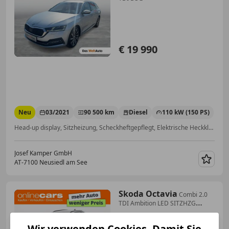
€ 19 990
Neu
03/2021
90 500 km
Diesel
110 kW (150 PS)
Head-up display, Sitzheizung, Scheckheftgepflegt, Elektrische Heckklappe, Soundsystem, USB, Freisprecheinrichtung, Beheizbare Frontscheibe
Josef Kamper GmbH
AT-7100 Neusiedl am See
Merk
Skoda Octavia
Combi 2.0
TDI Ambition LED SITZHZG
ASSIST
Wir verwenden Cookies. Damit Sie