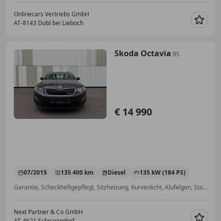
Onlinecars Vertriebs GmbH
AT-8143 Dobl bei Lieboch
Merk
Skoda Octavia
RS
€ 14 990
07/2015
135 400 km
Diesel
135 kW (184 PS)
Garantie, Scheckheftgepflegt, Sitzheizung, Kurvenlicht, Alufelgen, Start/Stop-Automatik, Xenonscheinwerfer, Panoramadach
Next Partner & Co GmbH
AT-4621 Schnarrndorf