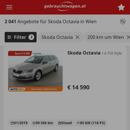
Zum
Hauptinhalt
springen
2 041
Angebote für Skoda Octavia in Wien
Filter
Skoda Octavia
200 km um Wien
3
Skoda Octavia
1.6 TDI Style
€ 14 590
01/2019
99 506 km
Diesel
85 kW (116 PS)