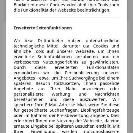
Blockieren dieser Cookies oder ähnlicher Tools kann
die Funktionalität der Webseite beeinträchtigen.
Erweiterte Seitenfunktionen
Skoda Octavia
2.0 TDI Style
4x4 Aut NAVI SITZHZG ASSIST
Wir bzw. Drittanbieter nutzen unterschiedliche
technologische Mittel, darunter u.a. Cookies und
ähnliche Tools auf unserer Webseite, um Ihnen
erweiterte Seitenfunktionen anzubieten und ein
verbessertes Nutzungserlebnis zu gewährleisten.
€ 7 490
Durch diese erweiterten Funktionalitäten
ermöglichen wir die Personalisierung unseres
Angebotes - etwa, um Ihre Suchvorgänge bei einem
späteren Besuch fortzusetzen, Ihnen passende
Angebote aus Ihrer Nähe anzuzeigen oder
personalisierte Werbung und Nachrichten
bereitzustellen und diese auszuwerten. Wir
07/2015
225 802 km
Diesel
135 kW (184 PS)
speichern Ihre E-Mail-Adresse lokal, wenn Sie diese
für gespeicherte Suchanfragen, Lieblingsfahrzeuge
„Österreichs größtes Gebrauchtwagen-Outlet“
oder im Rahmen der Preisbewertung angeben. Dies
erleichtert Ihnen die Nutzung der Webseite, da eine
Onlinecars Vertriebs GmbH
erneute Eingabe bei späteren Besuchen entfällt. Mit
AT-8143 Dobl bei Lieboch
Merk
Ihrer Einwilligung werden nutzungsbasierte