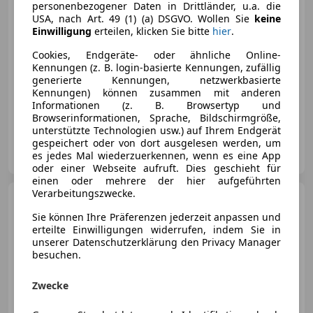
€ 18 990
personenbezogener Daten in Drittländer, u.a. die
USA, nach Art. 49 (1) (a) DSGVO. Wollen Sie
keine
Einwilligung
erteilen, klicken Sie bitte
hier
.
Cookies, Endgeräte- oder ähnliche Online-
Kennungen (z. B. login-basierte Kennungen, zufällig
generierte Kennungen, netzwerkbasierte
02/2023
75 700 km
Diesel
85 kW (116 PS)
Kennungen) können zusammen mit anderen
Informationen (z. B. Browsertyp und
Sitzheizung, Sprachsteuerung, Alufelgen, Ambientebeleuchtung, 3-Zonen-Klimaautomatik, Regensensor, Navigationssystem, Reifendruckkontrollsystem
Browserinformationen, Sprache, Bildschirmgröße,
unterstützte Technologien usw.) auf Ihrem Endgerät
gespeichert oder von dort ausgelesen werden, um
Karosseum GmbH
es jedes Mal wiederzuerkennen, wenn es eine App
AT-4693 Desselbrunn
Merk
oder einer Webseite aufruft. Dies geschieht für
einen oder mehrere der hier aufgeführten
Verarbeitungszwecke.
Skoda Octavia
Limousine
2.0 TDI 4x4 XENON AHK SITZHZG
Sie können Ihre Präferenzen jederzeit anpassen und
erteilte Einwilligungen widerrufen, indem Sie in
unserer Datenschutzerklärung den Privacy Manager
besuchen.
€ 12 690,-
€ 11 990
Zwecke