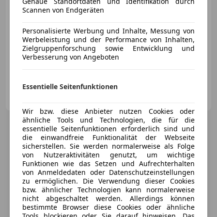
Genaue Standortdaten und Identifikation durch
Scannen von Endgeräten
Personalisierte Werbung und Inhalte, Messung von
Reduziert
04/2015
128 632 km
Diesel
Werbeleistung und der Performance von Inhalten,
Zielgruppenforschung sowie Entwicklung und
135 kW (184 PS)
Verbesserung von Angeboten
„Österreichs größtes Gebrauchtwagen-Outlet“
Essentielle Seitenfunktionen
Onlinecars Vertriebs GmbH
AT-8143 Dobl bei Lieboch
Merk
Wir bzw. diese Anbieter nutzen Cookies oder
ähnliche Tools und Technologien, die für die
essentielle Seitenfunktionen erforderlich sind und
die einwandfreie Funktionalität der Webseite
sicherstellen. Sie werden normalerweise als Folge
von Nutzeraktivitäten genutzt, um wichtige
Funktionen wie das Setzen und Aufrechterhalten
von Anmeldedaten oder Datenschutzeinstellungen
zu ermöglichen. Die Verwendung dieser Cookies
bzw. ähnlicher Technologien kann normalerweise
nicht abgeschaltet werden. Allerdings können
bestimmte Browser diese Cookies oder ähnliche
Tools blockieren oder Sie darauf hinweisen. Das