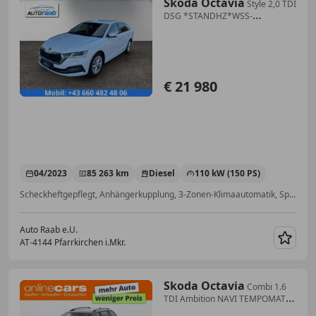
Skoda Octavia
Style 2,0 TDI
DSG *STANDHZ*WSS-
HZ*DIGITAL*AHV*RFK*
€ 21 980
04/2023
85 263 km
Diesel
110 kW (150 PS)
Scheckheftgepflegt, Anhängerkupplung, 3-Zonen-Klimaautomatik, Sportsitze, Head-up display, Ambientebeleuchtung, Standheizung, Sitzheizung
Auto Raab e.U.
AT-4144 Pfarrkirchen i.Mkr.
Merk
Skoda Octavia
Combi 1.6
TDI Ambition NAVI TEMPOMAT
PDC