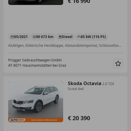
€ 16 990
05/2021
90 673 km
Diesel
85 kW (116 PS)
Alufelgen, Elektrische Heckklappe, Abstandstempomat, Schlüssellose Zentralverriegelung, Einparkhilfe Rückfahrkamera, Klimaautomatik, Sitzheizung, Voll-LED Scheinwerfer
Prügger Gebrauchtwagen GmbH
AT-8071 Hausmannstätten bei Graz
Merk
Skoda Octavia
2.0 TDI
Scout 4x4
€ 20 390