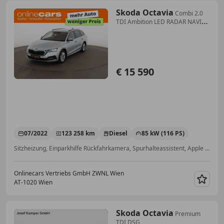
Skoda Octavia
Combi 2.0
TDI Ambition LED RADAR NAVI
PDC
€ 15 590
07/2022
123 258 km
Diesel
85 kW (116 PS)
Sitzheizung, Einparkhilfe Rückfahrkamera, Spurhalteassistent, Apple CarPlay, Alufelgen, Müdigkeitswarnsystem, Induktionsladen für Smartphones, Abstandstempomat
Onlinecars Vertriebs GmbH ZWNL Wien
AT-1020 Wien
Merk
Skoda Octavia
Premium
TDI DSG