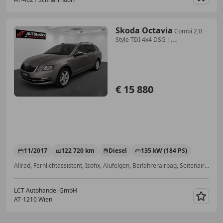
Merk
Skoda Octavia
Combi 2,0
Style TDI 4x4 DSG |
PANORAMADACH |
€ 15 880
11/2017
122 720 km
Diesel
135 kW (184 PS)
Allrad, Fernlichtassistent, Isofix, Alufelgen, Beifahrerairbag, Seitenairbag, ABS
LCT Autohandel GmbH
AT-1210 Wien
Merk