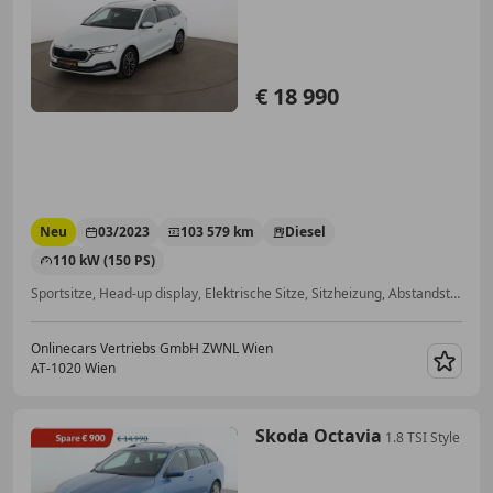
UP
€ 18 990
Neu
03/2023
103 579 km
Diesel
110 kW (150 PS)
Sportsitze, Head-up display, Elektrische Sitze, Sitzheizung, Abstandstempomat, Schlüssellose Zentralverriegelung, Navigationssystem, ABS
Onlinecars Vertriebs GmbH ZWNL Wien
AT-1020 Wien
Merk
Skoda Octavia
1.8 TSI Style