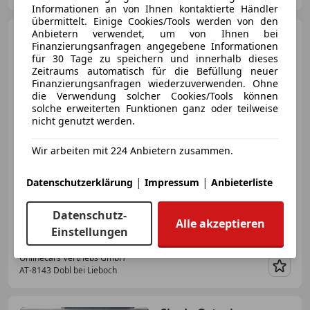
Informationen an von Ihnen kontaktierte Händler
übermittelt. Einige Cookies/Tools werden von den
Anbietern verwendet, um von Ihnen bei
Skoda Octavia
Combi 2.0
Finanzierungsanfragen angegebene Informationen
TDI First Edition Aut MATRIX
für 30 Tage zu speichern und innerhalb dieses
Zeitraums automatisch für die Befüllung neuer
Finanzierungsanfragen wiederzuverwenden. Ohne
die Verwendung solcher Cookies/Tools können
solche erweiterten Funktionen ganz oder teilweise
€ 17 490
nicht genutzt werden.
Wir arbeiten mit 224 Anbietern zusammen.
|
|
Datenschutzerklärung
Impressum
Anbieterliste
05/2021
92 294 km
Diesel
110 kW (150 PS)
Datenschutz-
Alle akzeptieren
„Österreichs größtes Gebrauchtwagen-Outlet“
Einstellungen
Onlinecars Vertriebs GmbH
AT-8143 Dobl bei Lieboch
Merk