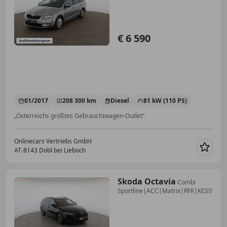
€ 6 590
01/2017
208 300 km
Diesel
81 kW (110 PS)
„Österreichs größtes Gebrauchtwagen-Outlet“
Onlinecars Vertriebs GmbH
AT-8143 Dobl bei Lieboch
Merk
Skoda Octavia
Combi
Sportline|ACC|Matrix|RFK|KESSY