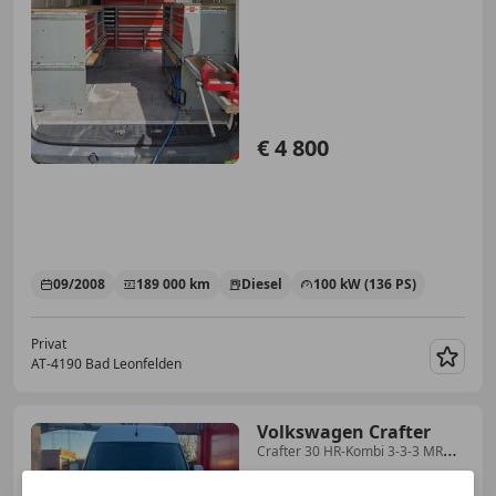
€ 4 800
09/2008
189 000 km
Diesel
100 kW (136 PS)
Privat
AT-4190 Bad Leonfelden
Merk
Volkswagen Crafter
Crafter 30 HR-Kombi 3-3-3 MR
TDI