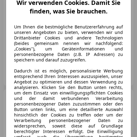
Wir verwenden Cookies. Damit Sie
finden, was Sie brauchen.
€ 7 000
Um Ihnen die bestmögliche Benutzererfahrung auf
unseren Angeboten zu bieten, verwenden wir und
Drittanbieter Cookies und andere Technologien
(beides gemeinsam nennen wir nachfolgend:
„Cookies"), um Geräteinformationen und
personenbezogene Daten (z.B. IP Adressen) zu
06/2009
310 800 km
Diesel
100 kW (136 PS)
speichern und darauf zuzugreifen.
Dadurch ist es möglich, personalisierte Werbung
Privat
entsprechend Ihren Interessen auszuspielen, unser
AT-4481 Asten
Merk
Angebot zu optimieren und dessen Verwendung zu
analysieren. Klicken Sie den Button unten rechts,
um dem Einsatz von einwilligungspflichten Cookies
Volkswagen Crafter
und der damit verbundenen Verarbeitung
Crafter 35 HR-Kombi Edition MR
personenbezogener Daten zuzustimmen oder den
TDIEdition
Button unten links, um eine detaillierte Auswahl
hinsichtlich der Cookies zu treffen oder um der
Verarbeitung personenbezogener Daten zu
widersprechen, soweit diese auf Grundlage
berechtigter Interessen erfolgt. Die Einwilligung
€ 5 500
umfasst auch die Übermittlung bestimmter