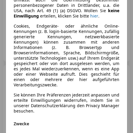
personenbezogener Daten in Drittländer, u.a. die
USA, nach Art. 49 (1) (a) DSGVO. Wollen Sie
keine
Einwilligung
erteilen, klicken Sie bitte
hier
.
Cookies, Endgeräte- oder ähnliche Online-
Kennungen (z. B. login-basierte Kennungen, zufällig
12/2012
240 000 km
Diesel
105 kW (143 PS)
generierte Kennungen, netzwerkbasierte
Kennungen) können zusammen mit anderen
Informationen (z. B. Browsertyp und
Privat
Browserinformationen, Sprache, Bildschirmgröße,
AT-6845 Hohenems
Merk
unterstützte Technologien usw.) auf Ihrem Endgerät
gespeichert oder von dort ausgelesen werden, um
es jedes Mal wiederzuerkennen, wenn es eine App
Volkswagen Crafter
oder einer Webseite aufruft. Dies geschieht für
Crafter 35 Fahrgestell Entry KR
einen oder mehrere der hier aufgeführten
TDI Entry
Verarbeitungszwecke.
Sie können Ihre Präferenzen jederzeit anpassen und
erteilte Einwilligungen widerrufen, indem Sie in
unserer Datenschutzerklärung den Privacy Manager
€ 7 200
besuchen.
Zwecke