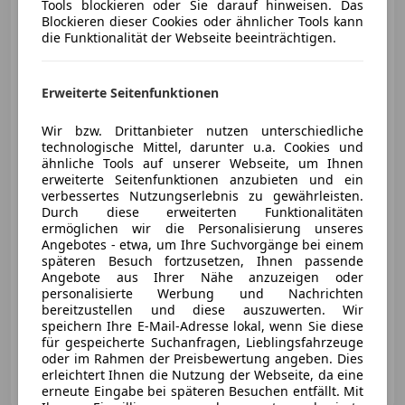
Volkswagen Crafter
Tools blockieren oder Sie darauf hinweisen. Das
Crafter 30 Kombi 3-3-3 KR TDI
Blockieren dieser Cookies oder ähnlicher Tools kann
die Funktionalität der Webseite beeinträchtigen.
Erweiterte Seitenfunktionen
Wir bzw. Drittanbieter nutzen unterschiedliche
technologische Mittel, darunter u.a. Cookies und
ähnliche Tools auf unserer Webseite, um Ihnen
erweiterte Seitenfunktionen anzubieten und ein
verbessertes Nutzungserlebnis zu gewährleisten.
€ 7 200
Durch diese erweiterten Funktionalitäten
ermöglichen wir die Personalisierung unseres
Angebotes - etwa, um Ihre Suchvorgänge bei einem
späteren Besuch fortzusetzen, Ihnen passende
Angebote aus Ihrer Nähe anzuzeigen oder
personalisierte Werbung und Nachrichten
bereitzustellen und diese auszuwerten. Wir
06/2009
295 819 km
Diesel
120 kW (163 PS)
speichern Ihre E-Mail-Adresse lokal, wenn Sie diese
für gespeicherte Suchanfragen, Lieblingsfahrzeuge
oder im Rahmen der Preisbewertung angeben. Dies
Privat
erleichtert Ihnen die Nutzung der Webseite, da eine
AT-5122 Hochburg-Ach
Merk
erneute Eingabe bei späteren Besuchen entfällt. Mit