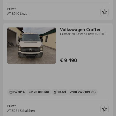
Privat
AT-8940 Liezen
Merk
Volkswagen Crafter
Crafter 28 Kasten Entry KR TDI
Entry
€ 9 490
05/2014
120 000 km
Diesel
80 kW (109 PS)
Privat
AT-5231 Schalchen
Merk