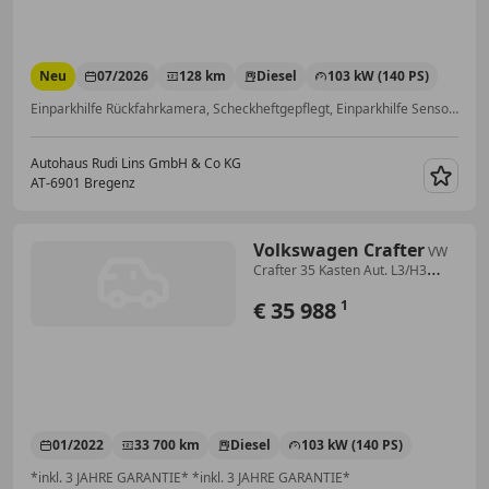
Neu
07/2026
128 km
Diesel
103 kW (140 PS)
Einparkhilfe Rückfahrkamera, Scheckheftgepflegt, Einparkhilfe Sensoren vorne, Einparkhilfe Sensoren hinten
Autohaus Rudi Lins GmbH & Co KG
AT-6901 Bregenz
Merk
Volkswagen Crafter
VW
Crafter 35 Kasten Aut. L3/H3
..netto 29.990,--
€ 35 988
1
01/2022
33 700 km
Diesel
103 kW (140 PS)
*inkl. 3 JAHRE GARANTIE* *inkl. 3 JAHRE GARANTIE*