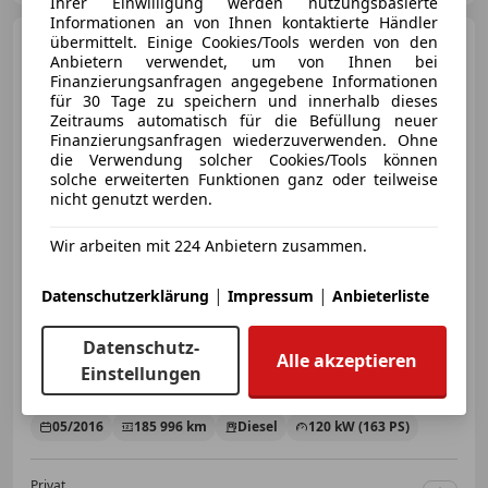
Ihrer Einwilligung werden nutzungsbasierte
Informationen an von Ihnen kontaktierte Händler
übermittelt. Einige Cookies/Tools werden von den
Volkswagen Crafter
Anbietern verwendet, um von Ihnen bei
Crafter 35 HR Kombi Entry LR 2,0
Finanzierungsanfragen angegebene Informationen
BMT TDI Entry
für 30 Tage zu speichern und innerhalb dieses
Zeitraums automatisch für die Befüllung neuer
Finanzierungsanfragen wiederzuverwenden. Ohne
die Verwendung solcher Cookies/Tools können
solche erweiterten Funktionen ganz oder teilweise
nicht genutzt werden.
Wir arbeiten mit 224 Anbietern zusammen.
€ 7 990
1
|
|
Datenschutzerklärung
Impressum
Anbieterliste
Datenschutz-
Alle akzeptieren
Einstellungen
05/2016
185 996 km
Diesel
120 kW (163 PS)
Privat