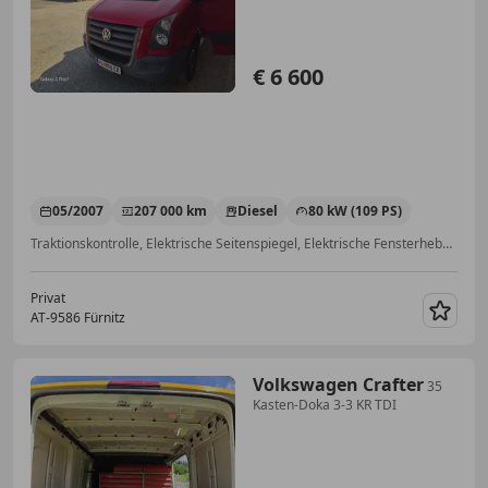
€ 6 600
05/2007
207 000 km
Diesel
80 kW (109 PS)
Traktionskontrolle, Elektrische Seitenspiegel, Elektrische Fensterheber, Winterreifen, Schiebetür, Fahrerairbag, Partikelfilter, ESP
Privat
AT-9586 Fürnitz
Merk
Volkswagen Crafter
35
Kasten-Doka 3-3 KR TDI