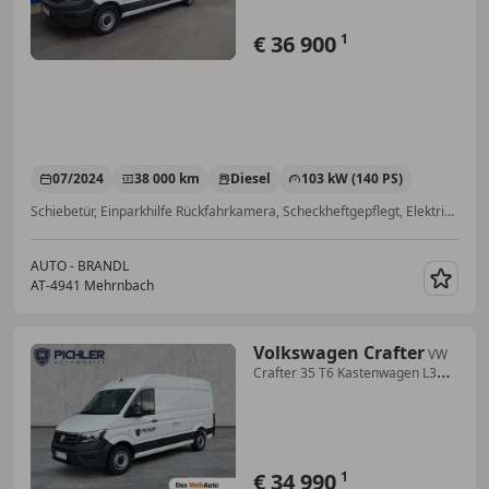
€ 36 900
1
07/2024
38 000 km
Diesel
103 kW (140 PS)
Schiebetür, Einparkhilfe Rückfahrkamera, Scheckheftgepflegt, Elektrische Fensterheber, Freisprecheinrichtung, Bluetooth, Reifendruckkontrollsystem, Tagfahrlicht
AUTO - BRANDL
AT-4941 Mehrnbach
Merk
Volkswagen Crafter
VW
Crafter 35 T6 Kastenwagen L3H3
TDI
€ 34 990
1