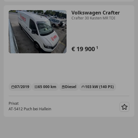
Volkswagen Crafter
Crafter 30 Kasten MR TDI
€ 19 900
1
07/2019
65 000 km
Diesel
103 kW (140 PS)
Privat
AT-5412 Puch bei Hallein
Merk