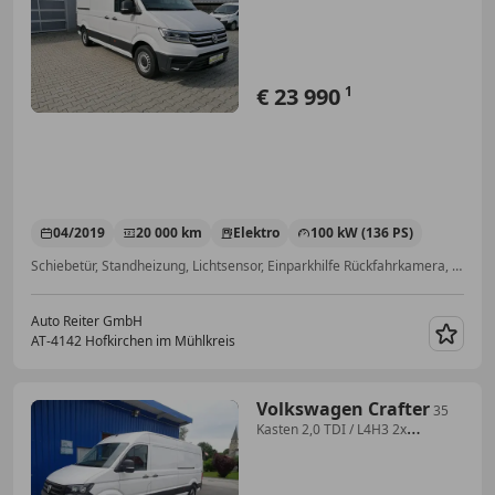
L3H3 35,8kWh*LED...
€ 23 990
1
04/2019
20 000 km
Elektro
100 kW (136 PS)
Schiebetür, Standheizung, Lichtsensor, Einparkhilfe Rückfahrkamera, Scheckheftgepflegt, Sitzheizung, LED-Scheinwerfer, Navigationssystem
Auto Reiter GmbH
AT-4142 Hofkirchen im Mühlkreis
Merk
Volkswagen Crafter
35
Kasten 2,0 TDI / L4H3 2x
Schiebetür