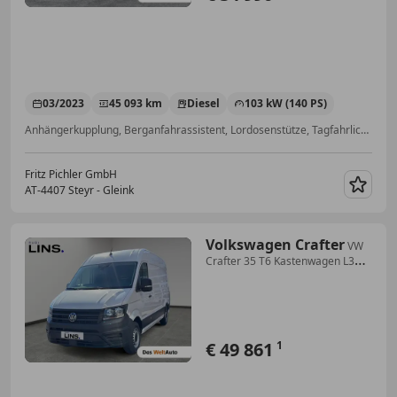
03/2023
45 093 km
Diesel
103 kW (140 PS)
Anhängerkupplung, Berganfahrassistent, Lordosenstütze, Tagfahrlicht, Scheckheftgepflegt, Raucherpaket, Klimaanlage, Freisprecheinrichtung
Fritz Pichler GmbH
AT-4407 Steyr - Gleink
Merk
Volkswagen Crafter
VW
Crafter 35 T6 Kastenwagen L3H3
TDI
€ 49 861
1