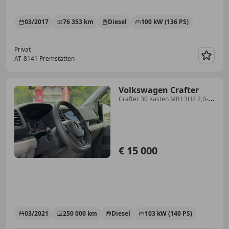
03/2017
76 353 km
Diesel
100 kW (136 PS)
Privat
AT-8141 Premstätten
Merk
Volkswagen Crafter
Crafter 30 Kasten MR L3H2 2,0-I-
TDI Entry Entry
€ 15 000
03/2021
250 000 km
Diesel
103 kW (140 PS)