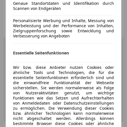
Genaue Standortdaten und Identifikation durch
Scannen von Endgeräten
05/2012
184 000 km
Diesel
100 kW (136 PS)
Personalisierte Werbung und Inhalte, Messung von
Werbeleistung und der Performance von Inhalten,
Privat
Zielgruppenforschung sowie Entwicklung und
AT-1190 Wien 19., Döbling
Merk
Verbesserung von Angeboten
Essentielle Seitenfunktionen
Wir bzw. diese Anbieter nutzen Cookies oder
ähnliche Tools und Technologien, die für die
essentielle Seitenfunktionen erforderlich sind und
die einwandfreie Funktionalität der Webseite
sicherstellen. Sie werden normalerweise als Folge
von Nutzeraktivitäten genutzt, um wichtige
Funktionen wie das Setzen und Aufrechterhalten
von Anmeldedaten oder Datenschutzeinstellungen
zu ermöglichen. Die Verwendung dieser Cookies
bzw. ähnlicher Technologien kann normalerweise
nicht abgeschaltet werden. Allerdings können
bestimmte Browser diese Cookies oder ähnliche