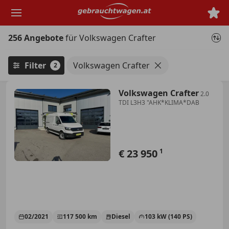
Zum
Hauptinhalt
springen
256 Angebote
für Volkswagen Crafter
Filter
Volkswagen Crafter
2
Volkswagen Crafter
2.0
TDI L3H3 "AHK*KLIMA*DAB
€ 23 950
1
02/2021
117 500 km
Diesel
103 kW (140 PS)