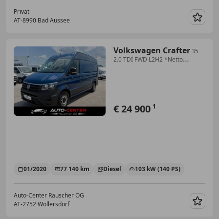
Privat
AT-8990 Bad Aussee
Merk
Volkswagen Crafter
35
2.0 TDI FWD L2H2 *Netto
€20.750,-*
€ 24 900
1
01/2020
77 140 km
Diesel
103 kW (140 PS)
Auto-Center Rauscher OG
AT-2752 Wöllersdorf
Merk