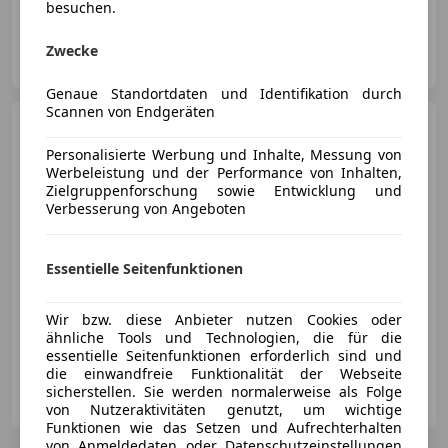
besuchen.
Autohaus Seidl GmbH
Zwecke
AT-8200 Gleisdorf
Merk
Genaue Standortdaten und Identifikation durch
Scannen von Endgeräten
Volvo V90 Cross
Country
Pro D4 AWD
Personalisierte Werbung und Inhalte, Messung von
Geartronic
Werbeleistung und der Performance von Inhalten,
Zielgruppenforschung sowie Entwicklung und
€ 33 990
Verbesserung von Angeboten
Essentielle Seitenfunktionen
Wir bzw. diese Anbieter nutzen Cookies oder
12/2020
82 865 km
Diesel
140 kW (190 PS)
ähnliche Tools und Technologien, die für die
essentielle Seitenfunktionen erforderlich sind und
die einwandfreie Funktionalität der Webseite
Peter Göndle GmbH
sicherstellen. Sie werden normalerweise als Folge
AT-3100 St. Pölten
Merk
von Nutzeraktivitäten genutzt, um wichtige
Funktionen wie das Setzen und Aufrechterhalten
von Anmeldedaten oder Datenschutzeinstellungen