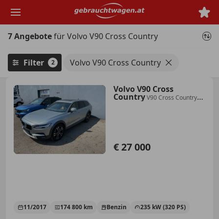
Zum
Hauptinhalt
springen
7 Angebote
für Volvo V90 Cross Country
Filter
Volvo V90 Cross Country
2
Volvo V90 Cross
Country
V90 Cross Country
Pro T6 AWD Geartronic Cross
Country Pro
€ 27 000
11/2017
174 800 km
Benzin
235 kW (320 PS)