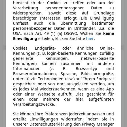
hinsichtlich der Cookies zu treffen oder um der
Verarbeitung personenbezogener Daten zu
widersprechen, soweit diese auf Grundlage
berechtigter Interessen erfolgt. Die Einwilligung
05/2017
158 000 km
Diesel
140 kW (190 PS)
umfasst auch die Übermittlung bestimmter
personenbezogener Daten in Drittländer, u.a. die
USA, nach Art. 49 (1) (a) DSGVO. Wollen Sie
keine
Privat
Einwilligung
erteilen, klicken Sie bitte
hier
.
AT-1100 Wien 10., Favoriten
Merk
Cookies, Endgeräte- oder ähnliche Online-
Kennungen (z. B. login-basierte Kennungen, zufällig
Volvo V90 Cross
generierte Kennungen, netzwerkbasierte
Country
Pro B4 AWD
Kennungen) können zusammen mit anderen
*TOPAUSSTATTUNG*
Informationen (z. B. Browsertyp und
Browserinformationen, Sprache, Bildschirmgröße,
unterstützte Technologien usw.) auf Ihrem Endgerät
gespeichert oder von dort ausgelesen werden, um
€ 30 900
1
es jedes Mal wiederzuerkennen, wenn es eine App
oder einer Webseite aufruft. Dies geschieht für
einen oder mehrere der hier aufgeführten
Verarbeitungszwecke.
Sie können Ihre Präferenzen jederzeit anpassen und
erteilte Einwilligungen widerrufen, indem Sie in
unserer Datenschutzerklärung den Privacy Manager
10/2022
145 500 km
Diesel
145 kW (197 PS)