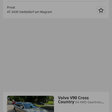
Privat
AT-3430 Stetteldorf am Wagram
Merk
Volvo V90 Cross
Country
D4 AWD Geartronic
*LEDER*SZH*LED*NAVI*AHV*