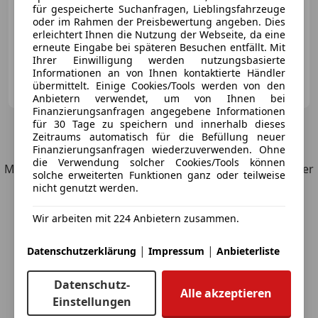
für gespeicherte Suchanfragen, Lieblingsfahrzeuge
oder im Rahmen der Preisbewertung angeben. Dies
erleichtert Ihnen die Nutzung der Webseite, da eine
11/2019
220 000 km
Diesel
140 kW (190 PS)
erneute Eingabe bei späteren Besuchen entfällt. Mit
Ihrer Einwilligung werden nutzungsbasierte
Informationen an von Ihnen kontaktierte Händler
Autohaus Seidnitzer & Partner GmbH
übermittelt. Einige Cookies/Tools werden von den
AT-8200 Hofstätten an der Raab
Merk
Anbietern verwendet, um von Ihnen bei
Finanzierungsanfragen angegebene Informationen
für 30 Tage zu speichern und innerhalb dieses
7
Angebote
für Volvo V90 Cross Country
Zeitraums automatisch für die Befüllung neuer
Finanzierungsanfragen wiederzuverwenden. Ohne
die Verwendung solcher Cookies/Tools können
Möchtest du automatisch über neue Fahrzeuge zu deiner
solche erweiterten Funktionen ganz oder teilweise
Suche informiert werden?
nicht genutzt werden.
Wir arbeiten mit 224 Anbietern zusammen.
Suche speichern
|
|
Datenschutzerklärung
Impressum
Anbieterliste
Datenschutz-
Alle akzeptieren
Einstellungen