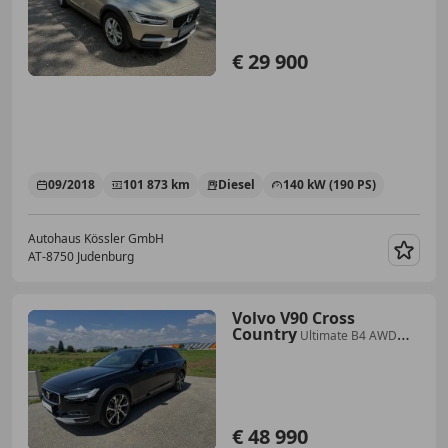
€ 29 900
09/2018
101 873 km
Diesel
140 kW (190 PS)
Autohaus Kössler GmbH
AT-8750 Judenburg
Merk
Volvo V90 Cross
Country
Ultimate B4 AWD
Geartronic *1.Besitz; Unfallfrei*
€ 48 990