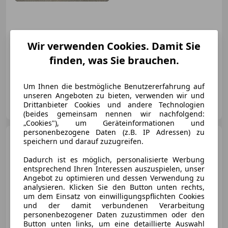
Wir verwenden Cookies. Damit Sie
07/2023
62 000 km
Elektro/Diesel
finden, was Sie brauchen.
145 kW (197 PS)
Um Ihnen die bestmögliche Benutzererfahrung auf
unseren Angeboten zu bieten, verwenden wir und
DS Motors Graz
Drittanbieter Cookies und andere Technologien
AT-8041 Graz
Merk
(beides gemeinsam nennen wir nachfolgend:
„Cookies"), um Geräteinformationen und
personenbezogene Daten (z.B. IP Adressen) zu
Volvo V90 Cross
speichern und darauf zuzugreifen.
Country
V90 Cross Country
Pro D4 AWD Geartronic Cross
Dadurch ist es möglich, personalisierte Werbung
Country Pro
entsprechend Ihren Interessen auszuspielen, unser
Angebot zu optimieren und dessen Verwendung zu
analysieren. Klicken Sie den Button unten rechts,
€ 26 999
um dem Einsatz von einwilligungspflichten Cookies
und der damit verbundenen Verarbeitung
personenbezogener Daten zuzustimmen oder den
Button unten links, um eine detaillierte Auswahl