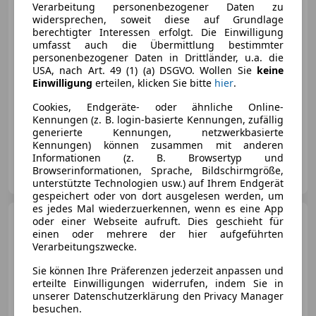
€ 42 900
Verarbeitung personenbezogener Daten zu
widersprechen, soweit diese auf Grundlage
berechtigter Interessen erfolgt. Die Einwilligung
umfasst auch die Übermittlung bestimmter
personenbezogener Daten in Drittländer, u.a. die
USA, nach Art. 49 (1) (a) DSGVO. Wollen Sie
keine
Einwilligung
erteilen, klicken Sie bitte
hier
.
05/2025
32 700 km
Elektro/Benzin
Cookies, Endgeräte- oder ähnliche Online-
184 kW (250 PS)
Kennungen (z. B. login-basierte Kennungen, zufällig
Elektrische Sitze, Sitzheizung, Allrad, Scheinwerferreinigung, Beheizbares Lenkrad, Apple CarPlay, Induktionsladen für Smartphones, Isofix
generierte Kennungen, netzwerkbasierte
Kennungen) können zusammen mit anderen
Informationen (z. B. Browsertyp und
M. Scheinecker GmbH
Browserinformationen, Sprache, Bildschirmgröße,
AT-4623 Gunskirchen
Merk
unterstützte Technologien usw.) auf Ihrem Endgerät
gespeichert oder von dort ausgelesen werden, um
es jedes Mal wiederzuerkennen, wenn es eine App
Volvo XC60
B4 Plus Bright
oder einer Webseite aufruft. Dies geschieht für
Geartronic
einen oder mehrere der hier aufgeführten
Verarbeitungszwecke.
Sie können Ihre Präferenzen jederzeit anpassen und
erteilte Einwilligungen widerrufen, indem Sie in
unserer Datenschutzerklärung den Privacy Manager
€ 37 900
besuchen.