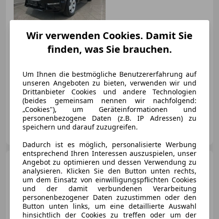
€ 35 490
Wir verwenden Cookies. Damit Sie
finden, was Sie brauchen.
Um Ihnen die bestmögliche Benutzererfahrung auf
unseren Angeboten zu bieten, verwenden wir und
12/2022
76 670 km
Diesel
145 kW (197 PS)
Drittanbieter Cookies und andere Technologien
Abstandstempomat, Schlüssellose Zentralverriegelung, Einparkhilfe Rückfahrkamera, Sitzheizung, USB, Fahrerairbag, Beheizbares Lenkrad, Elektrische Heckklappe
(beides gemeinsam nennen wir nachfolgend:
„Cookies"), um Geräteinformationen und
personenbezogene Daten (z.B. IP Adressen) zu
RT-Automobile GmbH
speichern und darauf zuzugreifen.
AT-4664 Oberweis
Merk
Dadurch ist es möglich, personalisierte Werbung
entsprechend Ihren Interessen auszuspielen, unser
Volvo XC60
Angebot zu optimieren und dessen Verwendung zu
B5 AWD Core
analysieren. Klicken Sie den Button unten rechts,
Geartronic
um dem Einsatz von einwilligungspflichten Cookies
und der damit verbundenen Verarbeitung
personenbezogener Daten zuzustimmen oder den
Button unten links, um eine detaillierte Auswahl
hinsichtlich der Cookies zu treffen oder um der
1