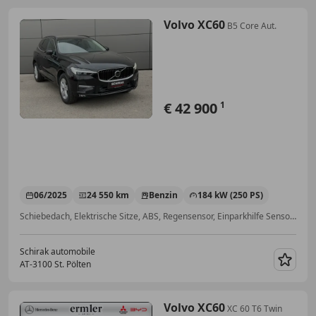
Volvo XC60
B5 Core Aut.
€ 42 900
1
06/2025
24 550 km
Benzin
184 kW (250 PS)
Schiebedach, Elektrische Sitze, ABS, Regensensor, Einparkhilfe Sensoren hinten, Notrufsystem, Armlehne, Soundsystem
Schirak automobile
AT-3100 St. Pölten
Merk
Volvo XC60
XC 60 T6 Twin