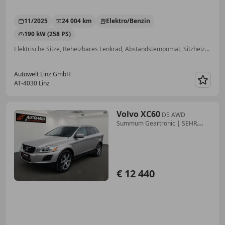
11/2025
24 004 km
Elektro/Benzin
190 kW (258 PS)
Elektrische Sitze, Beheizbares Lenkrad, Abstandstempomat, Sitzheizung, 360° Kamera, Allrad, Schlüssellose Zentralverriegelung, Ambientebeleuchtung
Autowelt Linz GmbH
AT-4030 Linz
Merk
Volvo XC60
D5 AWD
Summum Geartronic | SEHR
GUTE AUSSTATTUNG |
€ 12 440