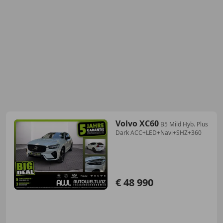
Volvo XC60
B5 Mild Hyb. Plus
Dark ACC+LED+Navi+SHZ+360
€ 48 990