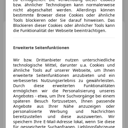
bzw. ähnlicher Technologien kann normalerweise
nicht abgeschaltet werden. Allerdings können
bestimmte Browser diese Cookies oder ähnliche
Tools blockieren oder Sie darauf hinweisen. Das
Blockieren dieser Cookies oder ähnlicher Tools kann
Volvo XC60
T6 AWD PHEV
die Funktionalität der Webseite beeinträchtigen.
18,8kWh Plus Dark Aut.
Erweiterte Seitenfunktionen
Wir bzw. Drittanbieter nutzen unterschiedliche
€ 54 900
1
technologische Mittel, darunter u.a. Cookies und
ähnliche Tools auf unserer Webseite, um Ihnen
erweiterte Seitenfunktionen anzubieten und ein
verbessertes Nutzungserlebnis zu gewährleisten.
Durch diese erweiterten Funktionalitäten
ermöglichen wir die Personalisierung unseres
Angebotes - etwa, um Ihre Suchvorgänge bei einem
01/2026
8 000 km
Elektro/Benzin
späteren Besuch fortzusetzen, Ihnen passende
186 kW (253 PS)
Angebote aus Ihrer Nähe anzuzeigen oder
personalisierte Werbung und Nachrichten
Head-up display, Allrad, Elektrische Sitze, Beheizbares Lenkrad, Behindertengerecht, Elektrische Heckklappe, Sitzheizung, Induktionsladen für Smartphones
bereitzustellen und diese auszuwerten. Wir
speichern Ihre E-Mail-Adresse lokal, wenn Sie diese
für gespeicherte Suchanfragen, Lieblingsfahrzeuge
M. Scheinecker GmbH