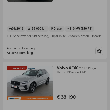
03/2016
159 000 km
Diesel
110 kW (150 PS)
LED-Scheinwerfer, Sitzheizung, Einparkhilfe Sensoren hinten, Einparkhilfe Sensoren vorne, Getönte Scheiben, Isofix, Bluetooth, Multifunktionslenkrad
Autohaus Hörsching
AT-4063 Hörsching
Merk
Volvo XC60
2.0 T6 Plug-in
Hybrid R Design AWD
€ 33 190