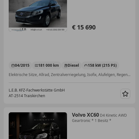
€ 15 690
04/2015
181 000 km
Diesel
158 kW (215 PS)
Elektrische Sitze, Allrad, Zentralverriegelung, Isofix, Alufelgen, Regensensor, Innenspiegel automatisch abblendend, Reifendruckkontrollsystem
L.E.B. KFZ-Fachwerkstätte GmbH
AT-2514 Traiskirchen
Merk
Volvo XC60
D4 Kinetic AWD
Geartronic * 1 Besitz *