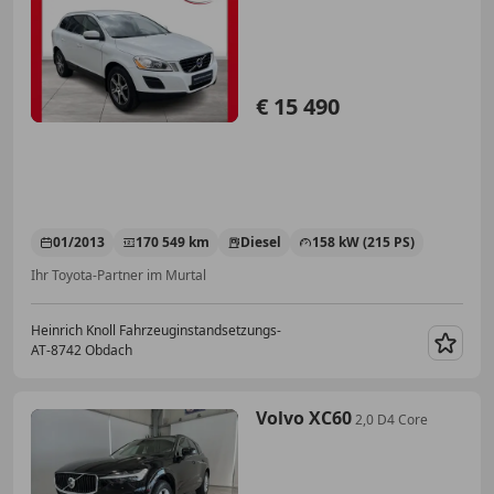
€ 15 490
01/2013
170 549 km
Diesel
158 kW (215 PS)
Ihr Toyota-Partner im Murtal
Heinrich Knoll Fahrzeuginstandsetzungs-
AT-8742 Obdach
Merk
Volvo XC60
2,0 D4 Core