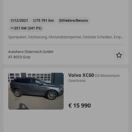
12/2021
75 791 km
Elektro/Benzin
251 kW (341 PS)
Sportpaket, Sitzheizung, Abstandstempomat, Getönte Scheiben, Einparkhilfe Sensoren hinten, Standheizung, Volldigitales Kombiinstrument, Berganfahrassistent
Autohero Österreich GmbH
AT-8053 Graz
Merk
Volvo XC60
D3 Momentum
Geartronic
€ 15 990