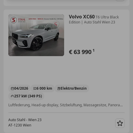
Volvo XC60
T6 Ultra Black
Edition | Auto Stahl Wien 23
€ 63 990
1
04/2026
6 000 km
Elektro/Benzin
257 kW (349 PS)
Luftfederung, Head-up display, Sitzbelüftung, Massagesitze, Panoramadach, Müdigkeitswarnsystem, Dachreling, Beheizbares Lenkrad
Auto Stahl - Wien 23
AT-1230 Wien
Merk