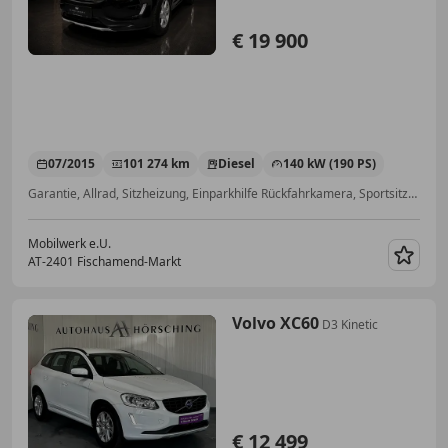
€ 19 900
07/2015
101 274 km
Diesel
140 kW (190 PS)
Garantie, Allrad, Sitzheizung, Einparkhilfe Rückfahrkamera, Sportsitze, Abstandstempomat, Beifahrerairbag, Totwinkel-Assistent
Mobilwerk e.U.
AT-2401 Fischamend-Markt
Merk
Volvo XC60
D3 Kinetic
€ 12 499