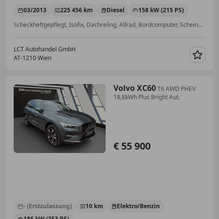
03/2013
225 456 km
Diesel
158 kW (215 PS)
Scheckheftgepflegt, Isofix, Dachreling, Allrad, Bordcomputer, Scheinwerferreinigung, Xenonscheinwerfer, Regensensor
LCT Autohandel GmbH
AT-1210 Wien
Merk
Volvo XC60
T6 AWD PHEV
18,8kWh Plus Bright Aut.
€ 55 900
- (Erstzulassung)
10 km
Elektro/Benzin
186 kW (253 PS)