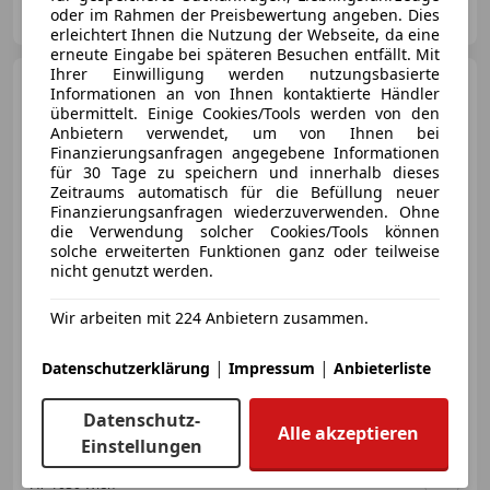
oder im Rahmen der Preisbewertung angeben. Dies
AT-4623 Gunskirchen
Merk
erleichtert Ihnen die Nutzung der Webseite, da eine
erneute Eingabe bei späteren Besuchen entfällt. Mit
Ihrer Einwilligung werden nutzungsbasierte
Volvo XC60
2.0 T6 Plug-in
Informationen an von Ihnen kontaktierte Händler
Hybrid R Design AWD
übermittelt. Einige Cookies/Tools werden von den
Anbietern verwendet, um von Ihnen bei
Finanzierungsanfragen angegebene Informationen
für 30 Tage zu speichern und innerhalb dieses
Zeitraums automatisch für die Befüllung neuer
€ 33 190
Finanzierungsanfragen wiederzuverwenden. Ohne
die Verwendung solcher Cookies/Tools können
solche erweiterten Funktionen ganz oder teilweise
nicht genutzt werden.
Wir arbeiten mit 224 Anbietern zusammen.
12/2021
75 791 km
Elektro/Benzin
|
|
Datenschutzerklärung
Impressum
Anbieterliste
251 kW (341 PS)
BESTELLE DEINEN GEBRAUCHTWAGEN BEQUEM VON ZUHAUSE
Datenschutz-
Alle akzeptieren
Einstellungen
Autohero Österreich GmbH
AT-1030 Wien
Merk