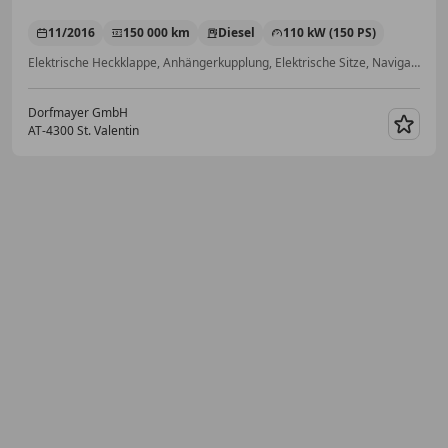
11/2016
150 000 km
Diesel
110 kW (150 PS)
Elektrische Heckklappe, Anhängerkupplung, Elektrische Sitze, Navigationssystem, Sitzheizung, Alufelgen, ABS, Elektrische Fensterheber
Dorfmayer GmbH
AT-4300 St. Valentin
Merk