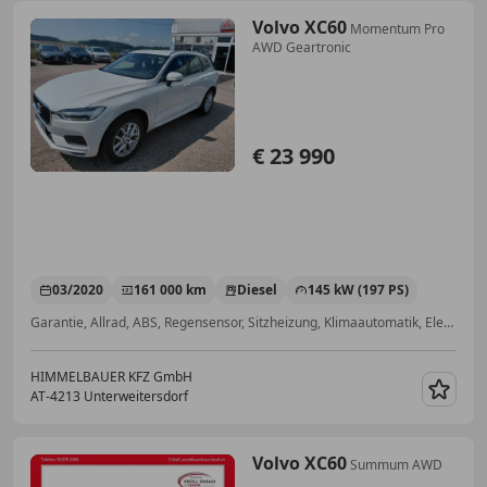
Volvo XC60
Momentum Pro
AWD Geartronic
€ 23 990
03/2020
161 000 km
Diesel
145 kW (197 PS)
Garantie, Allrad, ABS, Regensensor, Sitzheizung, Klimaautomatik, Elektrische Heckklappe, Schlüssellose Zentralverriegelung
HIMMELBAUER KFZ GmbH
AT-4213 Unterweitersdorf
Merk
Volvo XC60
Summum AWD