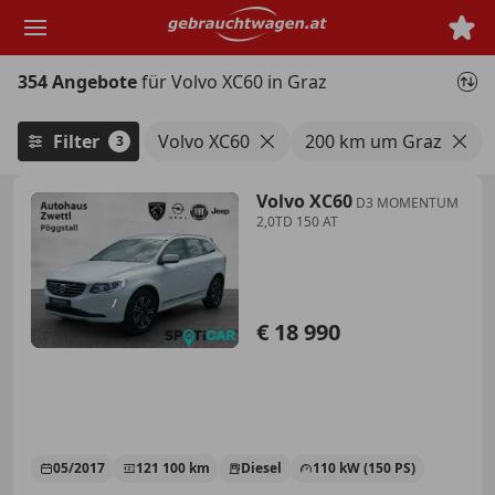
Zum
Hauptinhalt
springen
354 Angebote
für Volvo XC60 in Graz
Filter
Volvo XC60
200 km um Graz
3
Volvo XC60
D3 MOMENTUM
2,0TD 150 AT
€ 18 990
05/2017
121 100 km
Diesel
110 kW (150 PS)