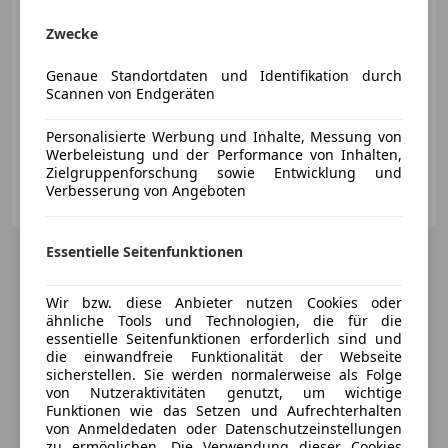
Zwecke
Genaue Standortdaten und Identifikation durch
Scannen von Endgeräten
02/2023
58 904 km
Benzin
145 kW (197 PS)
Elektrische Sitze, Schiebedach, Soundsystem, ABS, LED-Scheinwerfer, Regensensor, Verkehrszeichenerkennung, Notrufsystem
Personalisierte Werbung und Inhalte, Messung von
Werbeleistung und der Performance von Inhalten,
Zielgruppenforschung sowie Entwicklung und
Schirak automobile
Verbesserung von Angeboten
AT-3100 St. Pölten
Merk
Essentielle Seitenfunktionen
Wir bzw. diese Anbieter nutzen Cookies oder
ähnliche Tools und Technologien, die für die
essentielle Seitenfunktionen erforderlich sind und
die einwandfreie Funktionalität der Webseite
sicherstellen. Sie werden normalerweise als Folge
von Nutzeraktivitäten genutzt, um wichtige
Funktionen wie das Setzen und Aufrechterhalten
von Anmeldedaten oder Datenschutzeinstellungen
zu ermöglichen. Die Verwendung dieser Cookies