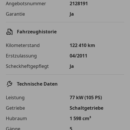
Angebotsnummer
2128191
Sollzinssatz
9,99 %
Garantie
Ja
Monatliche Rate
€ 99,30
Der Kreditrechner enthält repräsentative Werte, zu denen wir
Fahrzeughistorie
typischerweise Kredite vergeben. Der Sollzinssatz ist
bonitätsabhängig. Laufzeit mindestens 12, höchstens 120 Monate.
Gültig für Neukunden bei Online-Abschluss. Erfüllung banküblicher
Kilometerstand
122 410 km
Bonitätskriterien vorausgesetzt.
Erstzulassung
04/2011
Jetzt berechnen
Scheckheftgepflegt
Ja
Technische Daten
Leistung
77 kW (105 PS)
Getriebe
Schaltgetriebe
Hubraum
1 598 cm³
Gänge
5