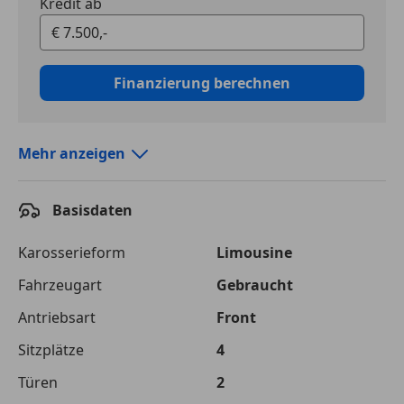
Kredit ab
Finanzierung berechnen
Mehr anzeigen
Autokredit vergleichen
Basisdaten
Laufzeit
120 Monate
Kreditbetrag
€ 7 500,-
Karosserieform
Limousine
Fahrzeugart
Gebraucht
Zu zahlender
€ 11 916,-
Gesamtbetrag
Antriebsart
Front
Einberechnete Gebühren
€ 0,-
Sitzplätze
4
Effektivzinsatz
Türen
10,52 %
2