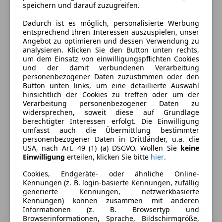
Kraftstoff
Diesel
speichern und darauf zuzugreifen.
Kraftstoffverbrauch
3,80
l/100 km (komb.)
Dadurch ist es möglich, personalisierte Werbung
entsprechend Ihren Interessen auszuspielen, unser
CO₂-Emissionen
101 g/km (komb.)
Angebot zu optimieren und dessen Verwendung zu
analysieren. Klicken Sie den Button unten rechts,
um dem Einsatz von einwilligungspflichten Cookies
und der damit verbundenen Verarbeitung
Ausstattung
personenbezogener Daten zuzustimmen oder den
Button unten links, um eine detaillierte Auswahl
Komfort
hinsichtlich der Cookies zu treffen oder um der
Mehr anzeigen
Verarbeitung personenbezogener Daten zu
Elektrische Fensterheber
widersprechen, soweit diese auf Grundlage
berechtigter Interessen erfolgt. Die Einwilligung
Elektrische Seitenspiegel
Farbe und Innenausstattung
umfasst auch die Übermittlung bestimmter
Klimaautomatik
personenbezogener Daten in Drittländer, u.a. die
Lederlenkrad
USA, nach Art. 49 (1) (a) DSGVO. Wollen Sie
keine
Außenfarbe
Braun
Einwilligung
erteilen, klicken Sie bitte
hier
.
Regensensor
Farbe laut Hersteller
Teakbraun Metallic
Sitzheizung
Cookies, Endgeräte- oder ähnliche Online-
Kennungen (z. B. login-basierte Kennungen, zufällig
Start/Stop-Automatik
Lackierung
Metallic
generierte Kennungen, netzwerkbasierte
Kennungen) können zusammen mit anderen
Unterhaltung/Media
Farbe der
Schwarz
Informationen (z. B. Browsertyp und
Innenausstattung
Browserinformationen, Sprache, Bildschirmgröße,
CD