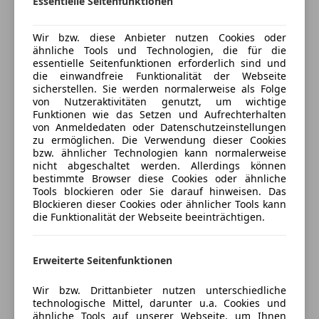
Essentielle Seitenfunktionen
höhenverstellbar, Scheinwerfer-Reinigungsanlage
Mehr anzeigen
(SRA)
Wir bzw. diese Anbieter nutzen Cookies oder
ähnliche Tools und Technologien, die für die
essentielle Seitenfunktionen erforderlich sind und
Versicherung
die einwandfreie Funktionalität der Webseite
sicherstellen. Sie werden normalerweise als Folge
von Nutzeraktivitäten genutzt, um wichtige
Kfz-Versicherung
Funktionen wie das Setzen und Aufrechterhalten
von Anmeldedaten oder Datenschutzeinstellungen
zu ermöglichen. Die Verwendung dieser Cookies
Versicherungsschutz an Ihre Bedürfnisse
bzw. ähnlicher Technologien kann normalerweise
anpassen
nicht abgeschaltet werden. Allerdings können
bestimmte Browser diese Cookies oder ähnliche
Freischaden-Gutschein ab Stufe 0
Tools blockieren oder Sie darauf hinweisen. Das
Blockieren dieser Cookies oder ähnlicher Tools kann
Auto einfach online versichern & Rabatt holen
die Funktionalität der Webseite beeinträchtigen.
Jetzt berechnen
Erweiterte Seitenfunktionen
Wir bzw. Drittanbieter nutzen unterschiedliche
technologische Mittel, darunter u.a. Cookies und
Verkäufer
Händler
ähnliche Tools auf unserer Webseite, um Ihnen