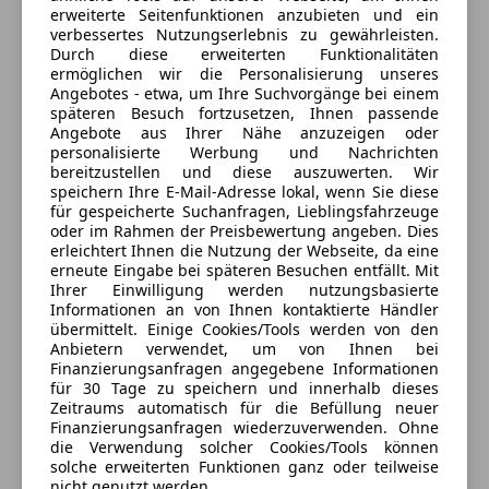
erweiterte Seitenfunktionen anzubieten und ein
verbessertes Nutzungserlebnis zu gewährleisten.
Autohaus Scherz GmbH
Durch diese erweiterten Funktionalitäten
ermöglichen wir die Personalisierung unseres
4,5
Sterne
Angebotes - etwa, um Ihre Suchvorgänge bei einem
Sternebewertung 4.5 von 5
(100% Weiterempfehlungen)
späteren Besuch fortzusetzen, Ihnen passende
Angebote aus Ihrer Nähe anzuzeigen oder
Anbieter auf AutoScout24 seit 2024
personalisierte Werbung und Nachrichten
bereitzustellen und diese auszuwerten. Wir
Breitenbach 60
,
speichern Ihre E-Mail-Adresse lokal, wenn Sie diese
8573 Kainach, AT
für gespeicherte Suchanfragen, Lieblingsfahrzeuge
oder im Rahmen der Preisbewertung angeben. Dies
Kontakt
erleichtert Ihnen die Nutzung der Webseite, da eine
erneute Eingabe bei späteren Besuchen entfällt. Mit
Erwin Scherz
Ihrer Einwilligung werden nutzungsbasierte
Informationen an von Ihnen kontaktierte Händler
übermittelt. Einige Cookies/Tools werden von den
Alle Fahrzeuge des Anbieters
Anbietern verwendet, um von Ihnen bei
Finanzierungsanfragen angegebene Informationen
für 30 Tage zu speichern und innerhalb dieses
Anbieter kontaktieren
Zeitraums automatisch für die Befüllung neuer
Finanzierungsanfragen wiederzuverwenden. Ohne
die Verwendung solcher Cookies/Tools können
Deine Nachricht
solche erweiterten Funktionen ganz oder teilweise
nicht genutzt werden.