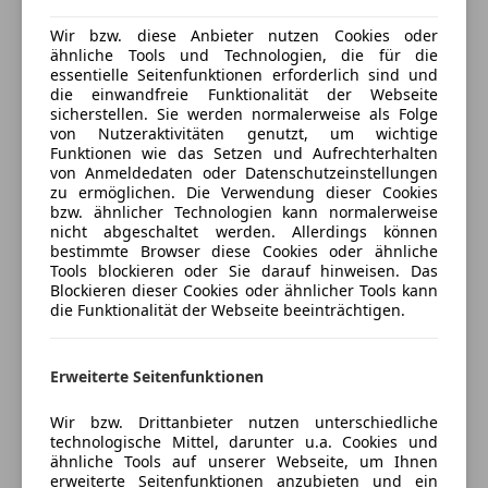
Kfz-Versicherung
ABS
Wir bzw. diese Anbieter nutzen Cookies oder
WISSENWERTES, SERVICE & HISTORIE:
ähnliche Tools und Technologien, die für die
Beifahrerairbag
essentielle Seitenfunktionen erforderlich sind und
Versicherungsschutz an Ihre Bedürfnisse
ESP
lückenlose Historie
die einwandfreie Funktionalität der Webseite
anpassen
Fahrerairbag
sicherstellen. Sie werden normalerweise als Folge
Sie benötigen eine Unterboden Konservierung,
von Nutzeraktivitäten genutzt, um wichtige
Geschwindigkeits-begrenzungsanlage
Freischaden-Gutschein ab Stufe 0
Anhängerkupplung, Alufelgen oder anderes
Funktionen wie das Setzen und Aufrechterhalten
Isofix
Zubehör?
von Anmeldedaten oder Datenschutzeinstellungen
Auto einfach online versichern & Rabatt holen
Kopfairbag
zu ermöglichen. Die Verwendung dieser Cookies
Gerne machen wir Ihnen ein Angebot.
bzw. ähnlicher Technologien kann normalerweise
LED-Tagfahrlicht
nicht abgeschaltet werden. Allerdings können
Notrufsystem
AUSSTATTUNG:
bestimmte Browser diese Cookies oder ähnliche
Jetzt berechnen
Reifendruckkontrollsystem
Tools blockieren oder Sie darauf hinweisen. Das
Blockieren dieser Cookies oder ähnlicher Tools kann
Seitenairbag
Motor & Antrieb
die Funktionalität der Webseite beeinträchtigen.
Servolenkung
Antriebs-Schlupfregelung (ASR)
Verkäufer
Händler
Tagfahrlicht
Antriebsart: Frontantrieb
Traktionskontrolle
Erweiterte Seitenfunktionen
Audi Drive Select
Wegfahrsperre
KFZ Lechner GmbH
Dachspoiler
Wir bzw. Drittanbieter nutzen unterschiedliche
Xenonscheinwerfer
Elektron. Differentialsperre (EDS)
5
Sterne
technologische Mittel, darunter u.a. Cookies und
Sternebewertung 5 von 5
Zentralverriegelung
Getriebe 6-Gang
(99% Weiterempfehlungen)
ähnliche Tools auf unserer Webseite, um Ihnen
Zentralverriegelung mit Funkfernbedienung
erweiterte Seitenfunktionen anzubieten und ein
Rußpartikelfilter
Anbieter auf AutoScout24 seit 2011