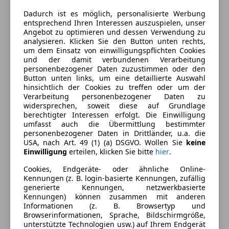
CO₂-Emissionen
114 g/km (komb.)
Dadurch ist es möglich, personalisierte Werbung
entsprechend Ihren Interessen auszuspielen, unser
Angebot zu optimieren und dessen Verwendung zu
Ausstattung
analysieren. Klicken Sie den Button unten rechts,
um dem Einsatz von einwilligungspflichten Cookies
und der damit verbundenen Verarbeitung
Komfort
Mehr anzeigen
personenbezogener Daten zuzustimmen oder den
Button unten links, um eine detaillierte Auswahl
2-Zonen-Klimaautomatik
hinsichtlich der Cookies zu treffen oder um der
Armlehne
Verarbeitung personenbezogener Daten zu
Farbe und Innenausstattung
widersprechen, soweit diese auf Grundlage
Berganfahrassistent
berechtigter Interessen erfolgt. Die Einwilligung
Einparkhilfe
Außenfarbe
Weiß
umfasst auch die Übermittlung bestimmter
Einparkhilfe Sensoren hinten
personenbezogener Daten in Drittländer, u.a. die
Farbe laut Hersteller
Gletscherweiß Metallic
USA, nach Art. 49 (1) (a) DSGVO. Wollen Sie
keine
Einparkhilfe Sensoren vorne
Einwilligung
erteilen, klicken Sie bitte
hier
.
Elektrische Fensterheber
Lackierung
Metallic
Elektrische Seitenspiegel
Cookies, Endgeräte- oder ähnliche Online-
Innenausstattung
Stoff
Kennungen (z. B. login-basierte Kennungen, zufällig
Elektrische Sitze
generierte Kennungen, netzwerkbasierte
Getönte Scheiben
Kennungen) können zusammen mit anderen
Klimaanlage
Informationen (z. B. Browsertyp und
Fahrzeugbeschreibung
Browserinformationen, Sprache, Bildschirmgröße,
Lederlenkrad
unterstützte Technologien usw.) auf Ihrem Endgerät