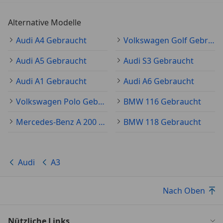
Innenausstattung: Aluminium-Optik
Karosserie: 4-türig
Alternative Modelle
Kindersicherung, manuell
Kopfstützen hinten (3-fach)
Audi A4 Gebraucht
Volkswagen Golf Gebraucht
Motor 2,0 Ltr. - 110 kW 16V TDI
Audi A5 Gebraucht
Audi S3 Gebraucht
Nichtraucher-Paket
Parkbremse elektro-mechanisch
Audi A1 Gebraucht
Audi A6 Gebraucht
Reserverad als Notrad
Schadstoffarm nach Abgasnorm Euro 6
Volkswagen Polo Gebraucht
BMW 116 Gebraucht
Scheibenwaschdüsen heizbar
Mercedes-Benz A 200 Gebraucht
BMW 118 Gebraucht
Sitzbezug / Polsterung: Stoff Rallye
Sitze vorn höhenverstellbar
Sitze vorn mit ausziehbarer Oberschenkelauflage
Wagenheber
Audi
A3
Anhängerkupplung Vorbereitung
Assistenz-Paket
Nach Oben
Audi connect (Internetbasierende Dienste)
Audi Smartphone Interface
Dachhimmel Stoff, schwarz
Nützliche Links