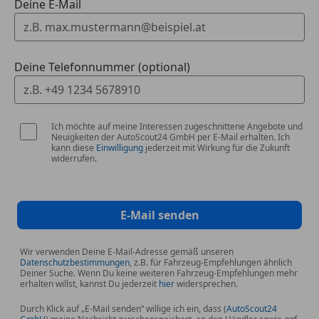
Deine E-Mail
Sitzheizung vorn
Sportsitze vorn
Licht
Deine Telefonnummer (optional)
Tagfahrlicht
Licht- und Regensensor
Ich möchte auf meine Interessen zugeschnittene Angebote und
Multimedia
Neuigkeiten der AutoScout24 GmbH per E-Mail erhalten. Ich
AUX-IN-Anschluss
kann diese
Einwilligung
jederzeit mit Wirkung für die Zukunft
widerrufen.
Fahrer-Informations-System (FIS)
Multi-Media-Interface MMI Basic Plus / MMI Radio
Plus
Vorrüstung Mobiltelefon/Handy mit Bluetooth-
E-Mail senden
Schnittstelle
Multi-Media-Interface MMI Navigation Plus mit MMI
Wir verwenden Deine E-Mail-Adresse gemäß unseren
Datenschutzbestimmungen
, z.B. für Fahrzeug-Empfehlungen ähnlich
Touch
Deiner Suche. Wenn Du keine weiteren Fahrzeug-Empfehlungen mehr
Schließ-/Startsystem Advanced Key
erhalten willst, kannst Du jederzeit
hier
widersprechen.
(Komfortschlüssel)
Durch Klick auf „E-Mail senden“ willige ich ein, dass (
AutoScout24