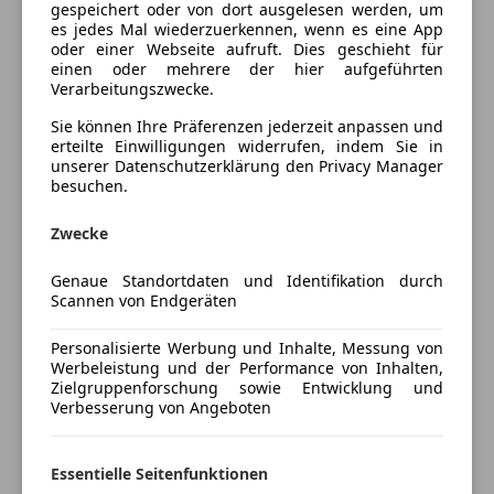
Lichtsensor
Herzlich Willkommen bei
KFZ LECHNER,
schön dass
gespeichert oder von dort ausgelesen werden, um
Multifunktionslenkrad
es jedes Mal wiederzuerkennen, wenn es eine App
Sie da sind.
oder einer Webseite aufruft. Dies geschieht für
Navigationssystem
einen oder mehrere der hier aufgeführten
Regensensor
Wir sind ein 20 köpfiges Team und verkaufen jährlich
Verarbeitungszwecke.
Schlüssellose Zentralverriegelung
über 700 Autos.
Sie können Ihre Präferenzen jederzeit anpassen und
Sitzheizung
erteilte Einwilligungen widerrufen, indem Sie in
Start/Stop-Automatik
KUNDENZUFRIEDENHEIT
wird bei uns groß
unserer Datenschutzerklärung den Privacy Manager
besuchen.
Tempomat
geschrieben, was unsere Bewertungen wieder
spiegeln!
Unterhaltung/Media
Zwecke
Android Auto
Ihr
VORTEIL
: In unserer Meister-Werkstatt wird jedes
Mehr anzeigen
Genaue Standortdaten und Identifikation durch
Apple CarPlay
Fahrzeug gründlich geprüft, bei Bedarf repariert,
Scannen von Endgeräten
Bluetooth
gewartet, aufbereitet und geht dann erst in Ihre
Preisbewertung
Bordcomputer
Personalisierte Werbung und Inhalte, Messung von
Hand über. Alle Fahrzeuge verfügen zusätzlich, zur
Werbeleistung und der Performance von Inhalten,
Freisprecheinrichtung
Gewährleistung, über
1 JAHR GARANTIE- Optional 3
Zielgruppenforschung sowie Entwicklung und
Mehr anzeigen
MP3
JAHRE GARANTIE!
Verbesserung von Angeboten
Soundsystem
Volldigitales Kombiinstrument
Wir bieten Ihnen hier einen
AUDI A3 SPORTBACK 2,0
Versicherung
Essentielle Seitenfunktionen
TDI SPORT
aus
2.BESITZ
an.
Sicherheit