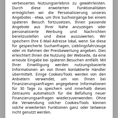
verbessertes Nutzungserlebnis zu gewährleisten.
Servolenkung elektro-mechanisch
Extras
Durch diese erweiterten Funktionalitäten
Verkauf, Samstags nach Termin von 9-12:00 Uhr
Sport-Fahrwerk
ermöglichen wir die Personalisierung unseres
Alufelgen
Angebotes - etwa, um Ihre Suchvorgänge bei einem
Start/Stop-Anlage
Geschlossen
späteren Besuch fortzusetzen, Ihnen passende
Dachreling
Öffnet um 8:00 Fr.
Angebote aus Ihrer Nähe anzuzeigen oder
Innenspiegel automatisch abblendend
Sicherheit
Haid 87
,
personalisierte Werbung und Nachrichten
Pannenkit
bereitzustellen und diese auszuwerten. Wir
4782 St. Florian am Inn, AT
Airbag Fahrer-/Beifahrerseite
speichern Ihre E-Mail-Adresse lokal, wenn Sie diese
Sportfahrwerk
Anti-Blockier-System (ABS)
für gespeicherte Suchanfragen, Lieblingsfahrzeuge
Sportpaket
Kontakt
Audi connect (Notruf- und Assistance-System)
oder im Rahmen der Preisbewertung angeben. Dies
Sportsitze
erleichtert Ihnen die Nutzung der Webseite, da eine
Bremsassistent
Michael Lechner
erneute Eingabe bei späteren Besuchen entfällt. Mit
Touchscreen
Elektron. Stabilitäts-Programm (ESP)
Ihrer Einwilligung werden nutzungsbasierte
Elektron. Stabilitätskontrolle (ESC)
Informationen an von Ihnen kontaktierte Händler
Alle Fahrzeuge des Anbieters
übermittelt. Einige Cookies/Tools werden von den
Knieairbag Beifahrerseite
Anbietern verwendet, um von Ihnen bei
Knieairbag Fahrerseite
Finanzierungsanfragen angegebene Informationen
Kopf-Airbag-System (Sideguard)
Anbieter kontaktieren
für 30 Tage zu speichern und innerhalb dieses
Zeitraums automatisch für die Befüllung neuer
Seitenairbag vorn
Finanzierungsanfragen wiederzuverwenden. Ohne
Deine Nachricht
Wegfahrsperre (elektronisch)
die Verwendung solcher Cookies/Tools können
solche erweiterten Funktionen ganz oder teilweise
nicht genutzt werden.
Außen