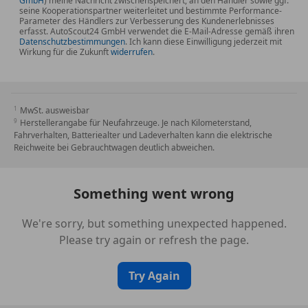
GmbH
) meine Nachricht zwischenspeichert, an den Händler sowie ggf.
seine Kooperationspartner weiterleitet und bestimmte Performance-
Assistenz
Parameter des Händlers zur Verbesserung des Kundenerlebnisses
Einparkhilfe vorn und hinten, akustisch und optisch
erfasst. AutoScout24 GmbH verwendet die E-Mail-Adresse gemäß ihren
Datenschutzbestimmungen
. Ich kann diese Einwilligung jederzeit mit
mit selektiver Anzeige (APS Plus)
Wirkung für die Zukunft
widerrufen
.
Fahrassistenz-System: Anfahr-Assistent (hold assist)
Sonstiges
MwSt. ausweisbar
8 Lautsprecher
Herstellerangabe für Neufahrzeuge. Je nach Kilometerstand,
Adaptives Bremslicht
Fahrverhalten, Batteriealter und Ladeverhalten kann die elektrische
Außenspiegel asphärisch, links
Reichweite bei Gebrauchtwagen deutlich abweichen.
Außenspiegel konvex, rechts
Außenspiegel Wagenfarbe
Something went wrong
Blinkleuchten LED in Außenspiegel integriert
Bremsanlage mit Rekuperationssystem
We're sorry, but something unexpected happened.
Dachhimmel Stoff
Please try again or refresh the page.
Frontscheibe Akustikglas
Gepäckraumabdeckung / Rollo
Try Again
Gepäckraumboden doppelt und herausnehmbar
Heckscheibe heizbar