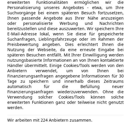
MP3
erweiterten Funktionalitäten ermöglichen wir die
ASSISTENZSYSTEME
Radio
Personalisierung unseres Angebotes - etwa, um Ihre
Audi pre sense front
Suchvorgänge bei einem späteren Besuch fortzusetzen,
Soundsys
Geschwindigkeitsregelanlage plus Speed-Limiter.
Ihnen passende Angebote aus Ihrer Nähe anzuzeigen
USB
oder personalisierte Werbung und Nachrichten
Spurverlassenswarnung
Volldigita
bereitzustellen und diese auszuwerten. Wir speichern Ihre
Ausweichassistent und Abbiegeassistent
E-Mail-Adresse lokal, wenn Sie diese für gespeicherte
Einparkhilfe hinten
Sicherheit
ABS
Suchanfragen, Lieblingsfahrzeuge oder im Rahmen der
Preisbewertung angeben. Dies erleichtert Ihnen die
Beifahrera
Nutzung der Webseite, da eine erneute Eingabe bei
MOTOR GETRIEBE & FAHRWERK
ESP
späteren Besuchen entfällt. Mit Ihrer Einwilligung werden
7-Gang-Automatikgetriebe
Fahrerairb
nutzungsbasierte Informationen an von Ihnen kontaktierte
Händler übermittelt. Einige Cookies/Tools werden von den
Start-Stop-System
Geschwind
Anbietern verwendet, um von Ihnen bei
Dieselmotor
Isofix
Finanzierungsanfragen angegebene Informationen für 30
Dämpfung vorn
Kopfairba
Tage zu speichern und innerhalb dieses Zeitraums
automatisch für die Befüllung neuer
Serienfahrwerk
LED-Schei
Finanzierungsanfragen wiederzuverwenden. Ohne die
Stabilisator vorn
Notbremsa
Verwendung solcher Cookies/Tools können solche
4 Zyl.Dieselmotor 2.0L Aggr. 05L.C
Reifendruc
erweiterten Funktionen ganz oder teilweise nicht genutzt
werden.
Batterie 420A (70Ah)
Seitenairb
Einbau Differenzierung für GetriebeDQ 200
Servolenk
Kfz-Versicherung
Wir arbeiten mit 224 Anbietern zusammen.
Scheibenbremsen hinten - 15 Zoll (ECE)
Tagfahrlich
Scheibenbremsen vorn - 15 Zoll (ECE)
Traktionsk