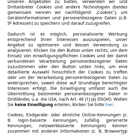
unseren Angeboten zu bieten, verwenden wir und
Drittanbieter Cookies und andere Technologien (beides
gemeinsam nennen wir nachfolgend: „Cookies"), um
Leistung
85 kW (116
Geräteinformationen und personenbezogene Daten (z.B.
IP Adressen) zu speichern und darauf zuzugreifen.
Getriebe
Automati
Dadurch ist es möglich, personalisierte Werbung
Hubraum
1 968 cm³
entsprechend Ihren Interessen auszuspielen, unser
Angebot zu optimieren und dessen Verwendung zu
Gänge
7
analysieren. Klicken Sie den Button unten rechts, um dem
Einsatz von einwilligungspflichten Cookies und der damit
Zylinder
4
verbundenen Verarbeitung personenbezogener Daten
zuzustimmen oder den Button unten links, um eine
Leergewicht
1 450 kg
detaillierte Auswahl hinsichtlich der Cookies zu treffen
oder um der Verarbeitung personenbezogener Daten zu
widersprechen, soweit diese auf Grundlage berechtigter
Interessen erfolgt. Die Einwilligung umfasst auch die
Übermittlung bestimmter personenbezogener Daten in
Drittländer, u.a. die USA, nach Art. 49 (1) (a) DSGVO. Wollen
Sie
keine Einwilligung
erteilen, klicken Sie bitte
hier
.
Cookies, Endgeräte- oder ähnliche Online-Kennungen (z.
B. login-basierte Kennungen, zufällig generierte
Kennungen, netzwerkbasierte Kennungen) können
zusammen mit anderen Informationen (z. B. Browsertyp