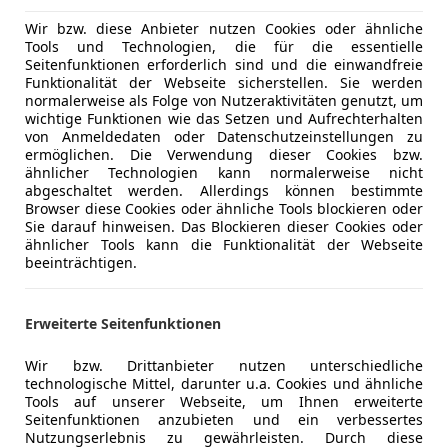
Elektrisch
Farbe der Innenausstattung
Grau
Elektrische
Wir bzw. diese Anbieter nutzen Cookies oder ähnliche
Tools und Technologien, die für die essentielle
Getönte S
Innenausstattung
Stoff
Seitenfunktionen erforderlich sind und die einwandfreie
Klimaanla
Funktionalität der Webseite sicherstellen. Sie werden
Lederlenk
normalerweise als Folge von Nutzeraktivitäten genutzt, um
wichtige Funktionen wie das Setzen und Aufrechterhalten
Ihr Ansprechpartner für dieses KFZ:
Multifunkt
von Anmeldedaten oder Datenschutzeinstellungen zu
Navigatio
ermöglichen. Die Verwendung dieser Cookies bzw.
Telefonzentrale, Tel: +43 720 883 080
Regensens
ähnlicher Technologien kann normalerweise nicht
abgeschaltet werden. Allerdings können bestimmte
Sitzheizun
Browser diese Cookies oder ähnliche Tools blockieren oder
Start/Stop
Sie darauf hinweisen. Das Blockieren dieser Cookies oder
Fahrzeugnummer: 109097
teilb. Rück
ähnlicher Tools kann die Funktionalität der Webseite
beeinträchtigen.
Tempomat
Unterhaltung/Media
Android A
Erweiterte Seitenfunktionen
Apple CarP
HIGHLIGHTS & PAKETE
Bluetooth
Elektrische Luftzusatzheizung
Mehr anzeigen
Wir bzw. Drittanbieter nutzen unterschiedliche
Bordcompu
technologische Mittel, darunter u.a. Cookies und ähnliche
Glanzpaket
DAB-Radio
Tools auf unserer Webseite, um Ihnen erweiterte
Innenspiegel abblendbar
Seitenfunktionen anzubieten und ein verbessertes
Freisprech
Mehr anzeigen
Nutzungserlebnis zu gewährleisten. Durch diese