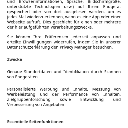
und Browserinformationen, Sprache, Bildschirmgröße,
unterstützte Technologien usw.) auf Ihrem Endgerät
gespeichert oder von dort ausgelesen werden, um es
jedes Mal wiederzuerkennen, wenn es eine App oder einer
Webseite aufruft. Dies geschieht für einen oder mehrere
der hier aufgeführten Verarbeitungszwecke.
Sie können Ihre Präferenzen jederzeit anpassen und
erteilte Einwilligungen widerrufen, indem Sie in unserer
Datenschutzerklärung den Privacy Manager besuchen.
Umweltplakette
4 (Grün)
Zwecke
Kraftstoff
Diesel
Genaue Standortdaten und Identifikation durch Scannen
von Endgeräten
CO₂-Emissionen
124 g/km 
Personalisierte Werbung und Inhalte, Messung von
Werbeleistung und der Performance von Inhalten,
Komfort
2-Zonen-K
Mehr anzeigen
Zielgruppenforschung sowie Entwicklung und
Armlehne
Verbesserung von Angeboten
Berganfahr
ng
Außenfarbe
Blau
Einparkhilf
Essentielle Seitenfunktionen
Einparkhil
Lackierung
Metallic