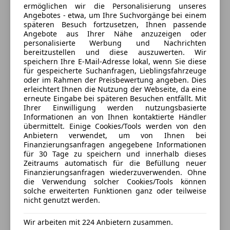
Serienausstattung:
ermöglichen wir die Personalisierung unseres
Airbag Fahrer-/Beifahrerseite
Geschlossen
Angebotes - etwa, um Ihre Suchvorgänge bei einem
späteren Besuch fortzusetzen, Ihnen passende
Anti-Blockier-System (ABS)
Öffnet um 12:00 Sa.
Angebote aus Ihrer Nähe anzuzeigen oder
Antriebs-Schlupfregelung (ASR) mit EDS
Franz-Wolfram-Schererstrasse 36
,
personalisierte Werbung und Nachrichten
5020 Salzburg, AT
Antriebsart: Frontantrieb
bereitzustellen und diese auszuwerten. Wir
speichern Ihre E-Mail-Adresse lokal, wenn Sie diese
Audi Drive Select
für gespeicherte Suchanfragen, Lieblingsfahrzeuge
Kontakt
Außenspiegel asphärisch, links
oder im Rahmen der Preisbewertung angeben. Dies
Außenspiegel asphärisch, rechts
erleichtert Ihnen die Nutzung der Webseite, da eine
erneute Eingabe bei späteren Besuchen entfällt. Mit
Außenspiegel elektr. verstell- und heizbar
Alle Fahrzeuge des Anbieters
Ihrer Einwilligung werden nutzungsbasierte
Außenspiegel Wagenfarbe
Informationen an von Ihnen kontaktierte Händler
Blinkleuchten LED in Außenspiegel integriert
übermittelt. Einige Cookies/Tools werden von den
Anbieter kontaktieren
Anbietern verwendet, um von Ihnen bei
Bremsassistent
Finanzierungsanfragen angegebene Informationen
Dachkantenspoiler
für 30 Tage zu speichern und innerhalb dieses
Deine Nachricht
Dachreling
Zeitraums automatisch für die Befüllung neuer
Finanzierungsanfragen wiederzuverwenden. Ohne
Einstiegsleisten mit Aluminiumeinlage
die Verwendung solcher Cookies/Tools können
Elektron. Differentialsperre (EDS)
solche erweiterten Funktionen ganz oder teilweise
Elektron. Stabilitäts-Programm (ESP)
nicht genutzt werden.
Elektron. Stabilitätskontrolle (ESC)
Wir arbeiten mit 224 Anbietern zusammen.
Fahrassistenz-System: City-Notbremsfunktion (Audi