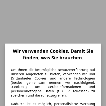
Wir verwenden Cookies. Damit Sie
finden, was Sie brauchen.
Energieverbrauch
Schadstoffklasse
Euro 6d-TEMP
Um Ihnen die bestmögliche Benutzererfahrung auf
unseren Angeboten zu bieten, verwenden wir und
Kraftstoff
Diesel
Drittanbieter Cookies und andere Technologien
(beides gemeinsam nennen wir nachfolgend:
Kraftstoffverbrauch
4,60
l/100 km (komb.)
„Cookies"), um Geräteinformationen und
personenbezogene Daten (z.B. IP Adressen) zu
CO₂-Emissionen
121 g/km (komb.)
speichern und darauf zuzugreifen.
Dadurch ist es möglich, personalisierte Werbung