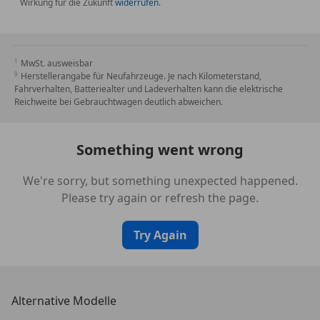
Wirkung für die Zukunft
Stoßfänger Ausführung: Basis
widerrufen
.
Tagfahrlicht LED
Wegfahrsperre (elektronisch)
MwSt. ausweisbar
Wendeladeboden (Ladeboden)
Herstellerangabe für Neufahrzeuge. Je nach Kilometerstand,
Wärmeschutzverglasung grün getönt
Fahrverhalten, Batteriealter und Ladeverhalten kann die elektrische
Reichweite bei Gebrauchtwagen deutlich abweichen.
Xenon-Scheinwerfer Plus (Abblend- und Fernlicht)
Something went wrong
We're sorry, but something unexpected happened.
Please try again or refresh the page.
Try Again
Alternative Modelle