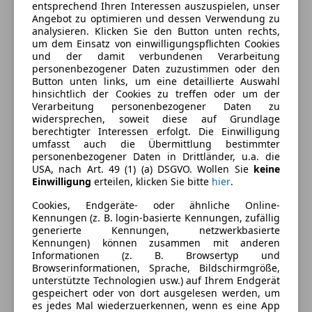
entsprechend Ihren Interessen auszuspielen, unser
Ausstattung
Angebot zu optimieren und dessen Verwendung zu
analysieren. Klicken Sie den Button unten rechts,
Komfort
um dem Einsatz von einwilligungspflichten Cookies
Mehr anzeigen
und der damit verbundenen Verarbeitung
Armlehne
personenbezogener Daten zuzustimmen oder den
Button unten links, um eine detaillierte Auswahl
Einparkhilfe
Farbe und Innenausstattung
hinsichtlich der Cookies zu treffen oder um der
Einparkhilfe Sensoren hinten
Verarbeitung personenbezogener Daten zu
Einparkhilfe Sensoren vorne
widersprechen, soweit diese auf Grundlage
Außenfarbe
Schwarz
berechtigter Interessen erfolgt. Die Einwilligung
Elektrische Heckklappe
umfasst auch die Übermittlung bestimmter
Farbe laut Hersteller
Brillantschwarz
Elektrische Seitenspiegel
personenbezogener Daten in Drittländer, u.a. die
Getönte Scheiben
USA, nach Art. 49 (1) (a) DSGVO. Wollen Sie
keine
Farbe der
Schwarz
Einwilligung
erteilen, klicken Sie bitte
hier
.
Klimaautomatik
Innenausstattung
Lichtsensor
Cookies, Endgeräte- oder ähnliche Online-
Innenausstattung
Stoff
Kennungen (z. B. login-basierte Kennungen, zufällig
Multifunktionslenkrad
generierte Kennungen, netzwerkbasierte
Navigationssystem
Kennungen) können zusammen mit anderen
Regensensor
Fahrzeugbeschreibung
Informationen (z. B. Browsertyp und
Browserinformationen, Sprache, Bildschirmgröße,
Sitzheizung
unterstützte Technologien usw.) auf Ihrem Endgerät
Start/Stop-Automatik
Wir bieten Ihnen die Gelegenheit diesen
gespeichert oder von dort ausgelesen werden, um
Tempomat
wunderschönen
es jedes Mal wiederzuerkennen, wenn es eine App