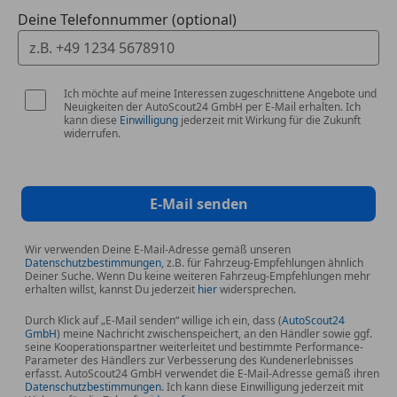
Deine Telefonnummer (optional)
Modellbezeichnung mit neuer
Leistungskennzeichnung
Motor 2,0 Ltr. - 140 kW 16V TDI
Multi-Media-Interface MMI Basic Plus / MMI Radio
Ich möchte auf meine Interessen zugeschnittene Angebote und
Plus
Neuigkeiten der AutoScout24 GmbH per E-Mail erhalten. Ich
kann diese
Einwilligung
jederzeit mit Wirkung für die Zukunft
Nichtraucher-Paket
widerrufen.
Reifenkontroll-Anzeige
Rußpartikelfilter
Rücksitzlehne geteilt/klappbar
E-Mail senden
Schadstoffarm nach Abgasnorm Euro 6d-TEMP
Scheibenwaschdüsen heizbar
Wir verwenden Deine E-Mail-Adresse gemäß unseren
SCR-System (AdBlue-Technologie)
Datenschutzbestimmungen
, z.B. für Fahrzeug-Empfehlungen ähnlich
Seitenairbag vorn
Deiner Suche. Wenn Du keine weiteren Fahrzeug-Empfehlungen mehr
erhalten willst, kannst Du jederzeit
hier
widersprechen.
Servolenkung elektro-mechanisch
Sitzbezug / Polsterung: Stoff Index
Durch Klick auf „E-Mail senden“ willige ich ein, dass (
AutoScout24
GmbH
) meine Nachricht zwischenspeichert, an den Händler sowie ggf.
Sitze vorn manuell einstellbar
seine Kooperationspartner weiterleitet und bestimmte Performance-
Standard-Fahrwerk
Parameter des Händlers zur Verbesserung des Kundenerlebnisses
erfasst. AutoScout24 GmbH verwendet die E-Mail-Adresse gemäß ihren
Start/Stop-Anlage
Datenschutzbestimmungen
. Ich kann diese Einwilligung jederzeit mit