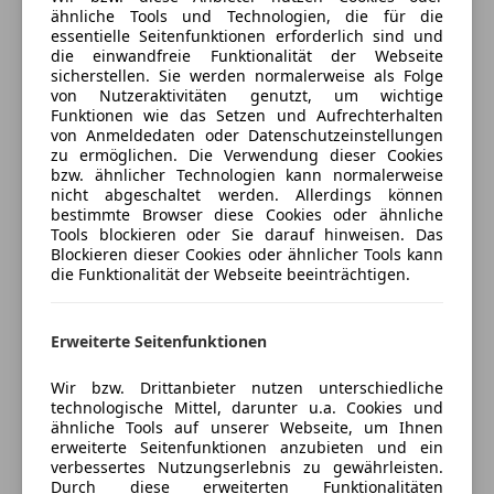
ähnliche Tools und Technologien, die für die
Notbremsassistent
Spracherkennung (Audi Phone Box)
essentielle Seitenfunktionen erforderlich sind und
Versicherungsschutz an Ihre Bedürfnisse
Notrufsystem
Dachhimmel Stoff, schwarz
die einwandfreie Funktionalität der Webseite
anpassen
Reifendruckkontrollsystem
Einparkhilfe vorn und hinten, akustisch und
sicherstellen. Sie werden normalerweise als Folge
von Nutzeraktivitäten genutzt, um wichtige
Seitenairbag
Freischaden-Gutschein ab Stufe 0
optisch mit selektiver Anzeige (APS Plus)
Funktionen wie das Setzen und Aufrechterhalten
Servolenkung
Fahrer-Informations-System (FIS) mit Farbdisplay
von Anmeldedaten oder Datenschutzeinstellungen
Auto einfach online versichern & Rabatt holen
Tagfahrlicht
Geschwindigkeits-Regelanlage (Tempomat)
zu ermöglichen. Die Verwendung dieser Cookies
bzw. ähnlicher Technologien kann normalerweise
Traktionskontrolle
Harnstofftank (SCR): 24 Ltr.
nicht abgeschaltet werden. Allerdings können
Wegfahrsperre
Innenspiegel mit Abblendautomatik
Jetzt berechnen
bestimmte Browser diese Cookies oder ähnliche
Xenonscheinwerfer
Isofix-Aufnahmen für Kindersitz an Beifahrersitz
Tools blockieren oder Sie darauf hinweisen. Das
Blockieren dieser Cookies oder ähnlicher Tools kann
Kraftstofftank: 54 Ltr.
Extras
die Funktionalität der Webseite beeinträchtigen.
Lenkrad (Leder - 3-Speichen) mit Multifunktion plus
Verkäufer
Händler
Alufelgen (17")
Licht-Paket
Dachreling
Mittelarmlehne vorn Komfortausstattung
Erweiterte Seitenfunktionen
Elektronische Parkbremse
LuCars GmbH
Multi-Media-Interface MMI Navigation
Wir bzw. Drittanbieter nutzen unterschiedliche
Innenspiegel automatisch abblendend
Reserverad als Notrad
5
Sterne
technologische Mittel, darunter u.a. Cookies und
Sternebewertung 5 von 5
Spoiler
Sitzheizung vorn
(98% Weiterempfehlungen)
ähnliche Tools auf unserer Webseite, um Ihnen
Sound-System DSP / Audi Sound-System
erweiterte Seitenfunktionen anzubieten und ein
Anbieter auf AutoScout24 seit 2019
verbessertes Nutzungserlebnis zu gewährleisten.
Durch diese erweiterten Funktionalitäten
Öffnungszeiten Ankauf- Verkauf