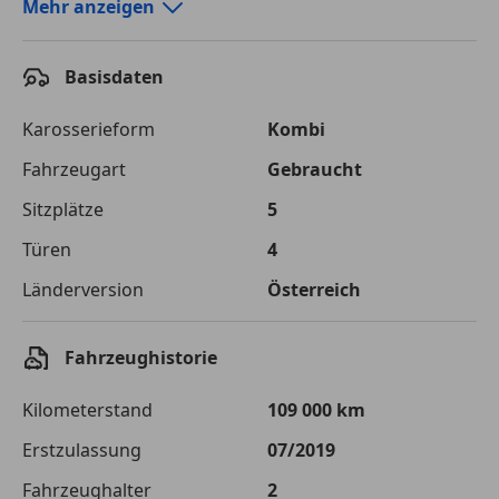
Autokredit-Rechner von durchblicker.at
Mehr anzeigen
Einfach Rate berechnen und günstige Konditionen
finden!
Basisdaten
Autokredit vergleichen
Karosserieform
Kombi
Laufzeit
120 Monate
Fahrzeugart
Gebraucht
Sitzplätze
5
Kreditbetrag
€ 20 700,-
Türen
4
Zu zahlender
€ 29 162,-
Gesamtbetrag
Länderversion
Österreich
Einberechnete Gebühren
€ 0,-
Fahrzeughistorie
Effektivzinsatz
7,50 %
Kilometerstand
109 000 km
Sollzinssatz
7,25 %
Erstzulassung
07/2019
Monatliche Rate
€ 243,02
Fahrzeughalter
2