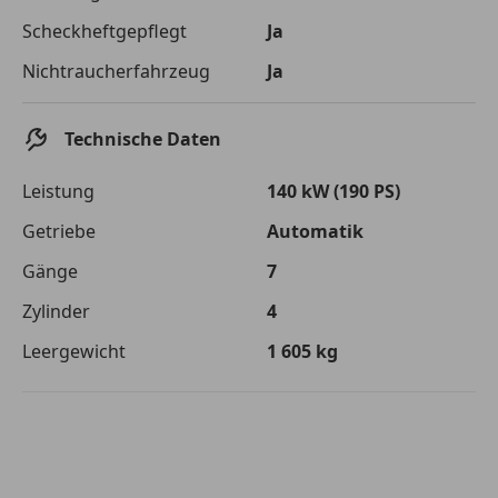
Die tatsächlichen Konditionen sind abhängig von Ihrer Bonität sowie
Scheckheftgepflegt
Ja
von der von Ihnen gewählten Bank. Rückzahlungszeitraum 1-10
Jahre. Zinsspanne Sollzinssatz: 2,90% - 14,90%.
Nichtraucherfahrzeug
Ja
Jetzt berechnen
Technische Daten
Leistung
140 kW (190 PS)
Getriebe
Automatik
Gänge
7
Zylinder
4
Leergewicht
1 605 kg