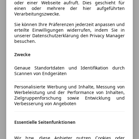
oder einer Webseite aufruft. Dies geschieht für
Unterhaltung/Media
einen oder mehrere der hier aufgeführten
AUDI A4 40 TDI Aut.
Verarbeitungszwecke.
Apple CarPlay
Sie können Ihre Präferenzen jederzeit anpassen und
Bluetooth
zu erwerben!
erteilte Einwilligungen widerrufen, indem Sie in
Bordcomputer
unserer Datenschutzerklärung den Privacy Manager
Freisprecheinrichtung
besuchen.
Eintausch/Finanzierung möglich!
MP3
Finanzierungsaktion ab 5,99% FIX!
Zwecke
Radio
Garantiepaket ab 120€ bis 3 Jahre möglich!
USB
Mehr anzeigen
Genaue Standortdaten und Identifikation durch
Pickerl NEU 07/2027 + 4 Monate!
Scannen von Endgeräten
Sicherheit
Servicegepflegt bei AUDI!
Preisbewertung
ABS
Personalisierte Werbung und Inhalte, Messung von
Airbag hinten
Werbeleistung und der Performance von Inhalten,
Zielgruppenforschung sowie Entwicklung und
Mehr anzeigen
Beifahrerairbag
Sonderausstattung:
Verbesserung von Angeboten
ESP
Ablage- und Gepäckraum-Paket
Fahrerairbag
Audi connect (Internetbasierende Dienste)
Versicherung
Geschwindigkeits-begrenzungsanlage
Essentielle Seitenfunktionen
Audi connect (Notruf- und Assistance-System)
Isofix
Audi Smartphone Interface
Kfz-Versicherung
Kopfairbag
Bluetooth-Freisprecheinrichtung mit
Wir bzw. diese Anbieter nutzen Cookies oder