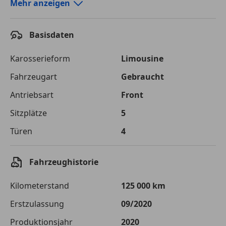
Autokredit-Rechner von durchblicker.at
Mehr anzeigen
Einfach Rate berechnen und günstige Konditionen
finden!
Basisdaten
Autokredit vergleichen
Karosserieform
Limousine
Laufzeit
120 Monate
Fahrzeugart
Gebraucht
Antriebsart
Front
Kreditbetrag
€ 26 000,-
Sitzplätze
5
Zu zahlender
€ 36 629,-
Gesamtbetrag
Türen
4
Einberechnete Gebühren
€ 0,-
Fahrzeughistorie
Effektivzinsatz
7,50 %
Kilometerstand
125 000 km
Sollzinssatz
7,25 %
Erstzulassung
09/2020
Monatliche Rate
€ 305,24
Produktionsjahr
2020