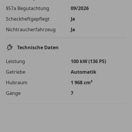
Die tatsächlichen Konditionen sind abhängig von Ihrer Bonität sowie
§57a Begutachtung
09/2026
von der von Ihnen gewählten Bank. Rückzahlungszeitraum 1-10
Jahre. Zinsspanne Sollzinssatz: 2,90% - 14,90%.
Scheckheftgepflegt
Ja
Jetzt berechnen
Nichtraucherfahrzeug
Ja
Technische Daten
Leistung
100 kW (136 PS)
Getriebe
Automatik
Hubraum
1 968 cm³
Gänge
7