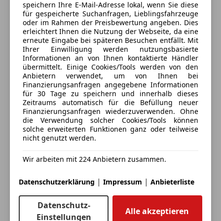
speichern Ihre E-Mail-Adresse lokal, wenn Sie diese
für gespeicherte Suchanfragen, Lieblingsfahrzeuge
Anbieter kontaktieren
oder im Rahmen der Preisbewertung angeben. Dies
erleichtert Ihnen die Nutzung der Webseite, da eine
erneute Eingabe bei späteren Besuchen entfällt. Mit
Deine Nachricht
Ihrer Einwilligung werden nutzungsbasierte
Informationen an von Ihnen kontaktierte Händler
übermittelt. Einige Cookies/Tools werden von den
Anbietern verwendet, um von Ihnen bei
Finanzierungsanfragen angegebene Informationen
für 30 Tage zu speichern und innerhalb dieses
Zeitraums automatisch für die Befüllung neuer
Finanzierungsanfragen wiederzuverwenden. Ohne
die Verwendung solcher Cookies/Tools können
solche erweiterten Funktionen ganz oder teilweise
nicht genutzt werden.
Eintauschwagen: Kaufen und verkaufen in nur einem
Wir arbeiten mit 224 Anbietern zusammen.
Schritt
|
|
Datenschutzerklärung
Impressum
Anbieterliste
Ich möchte mein Auto in Zahlung geben
(unverbindlich).
Datenschutz-
Alle akzeptieren
Einstellungen
Fahrzeugdaten hinzufügen