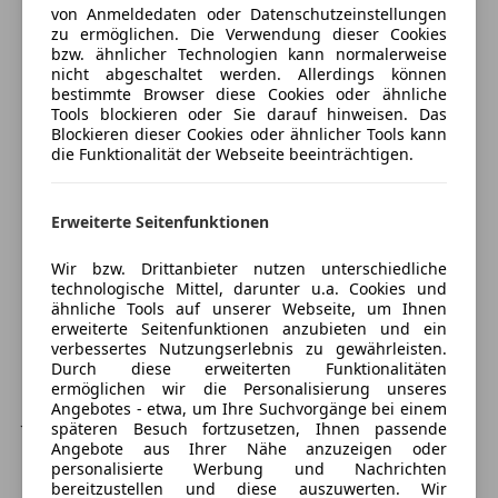
Müdigkeitswarnsystem
von Anmeldedaten oder Datenschutzeinstellungen
Jetzt berechnen
Notbremsassistent
zu ermöglichen. Die Verwendung dieser Cookies
bzw. ähnlicher Technologien kann normalerweise
Notrufsystem
nicht abgeschaltet werden. Allerdings können
Reifendruckkontrollsystem
bestimmte Browser diese Cookies oder ähnliche
Seitenairbag
Tools blockieren oder Sie darauf hinweisen. Das
Verkäufer
Händler
Blockieren dieser Cookies oder ähnlicher Tools kann
Servolenkung
die Funktionalität der Webseite beeinträchtigen.
Spurhalteassistent
KS Auto Graf GMBH
Zentralverriegelung
4,5
Sterne
Erweiterte Seitenfunktionen
Sternebewertung 4.5 von 5
Extras
(90% Weiterempfehlungen)
Anbieter auf AutoScout24 seit 2008
Wir bzw. Drittanbieter nutzen unterschiedliche
Alufelgen
technologische Mittel, darunter u.a. Cookies und
Innenspiegel automatisch abblendend
Hafenstraße 63
,
ähnliche Tools auf unserer Webseite, um Ihnen
Sprachsteuerung
3500 Krems an der Donau, AT
erweiterte Seitenfunktionen anzubieten und ein
verbessertes Nutzungserlebnis zu gewährleisten.
Touchscreen
Durch diese erweiterten Funktionalitäten
Kontakt
ermöglichen wir die Personalisierung unseres
Angebotes - etwa, um Ihre Suchvorgänge bei einem
Johann Graf
späteren Besuch fortzusetzen, Ihnen passende
Angebote aus Ihrer Nähe anzuzeigen oder
personalisierte Werbung und Nachrichten
Alle Fahrzeuge des Anbieters
bereitzustellen und diese auszuwerten. Wir