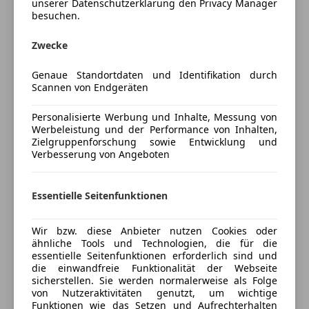
unserer Datenschutzerklärung den Privacy Manager
Unterhaltung/Media
Angaben ohne Gewähr, Irrtum und Zwischenverkauf
besuchen.
vorbehalten.
Mehr anzeigen
Bluetooth
Ausstattungslisten werden teilweise von Eurotax
Zwecke
Bordcomputer
mittels FIN-Abfrage übernommen. Da es gelegentlich
DAB-Radio
Preisbewertung
Genaue Standortdaten und Identifikation durch
zu Abweichungen kommen kann, übernehmen
Freisprecheinrichtung
Scannen von Endgeräten
Eurotax und auch wir keine Haftung für die
Radio
Mehr anzeigen
Richtigkeit und Vollständigkeit. Bitte die Ausstattung
Soundsystem
Personalisierte Werbung und Inhalte, Messung von
bei der Besichtigung bzw. Probefahrt selbst prüfen.
Werbeleistung und der Performance von Inhalten,
Sicherheit
Zielgruppenforschung sowie Entwicklung und
Versicherung
Verbesserung von Angeboten
ABS
ZUM FAHRZEUG:
Abstandswarner
Kfz-Versicherung
-Erstbesitz
Essentielle Seitenfunktionen
Beifahrerairbag
-Servicegepflegt
ESP
Versicherungsschutz an Ihre Bedürfnisse
-Frisches Pickerl Gutachten bis: 09/2026
Fahrerairbag
Wir bzw. diese Anbieter nutzen Cookies oder
anpassen
ähnliche Tools und Technologien, die für die
Isofix
Freischaden-Gutschein ab Stufe 0
essentielle Seitenfunktionen erforderlich sind und
Kopfairbag
die einwandfreie Funktionalität der Webseite
Auto einfach online versichern & Rabatt holen
LED-Scheinwerfer
sicherstellen. Sie werden normalerweise als Folge
von Nutzeraktivitäten genutzt, um wichtige
LED-Tagfahrlicht
Funktionen wie das Setzen und Aufrechterhalten