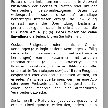
Button unten links, um eine detaillierte Auswahl
Armlehne
Farbe und Innenausstattung
hinsichtlich der Cookies zu treffen oder um der
Berganfahrassistent
Verarbeitung personenbezogener Daten zu
widersprechen, soweit diese auf Grundlage
Einparkhilfe
Außenfarbe
Schwarz
berechtigter Interessen erfolgt. Die Einwilligung
Einparkhilfe Sensoren hinten
umfasst auch die Übermittlung bestimmter
Lackierung
Metallic
Einparkhilfe Sensoren vorne
personenbezogener Daten in Drittländer, u.a. die
USA, nach Art. 49 (1) (a) DSGVO. Wollen Sie
keine
Elektrische Fensterheber
Innenausstattung
Vollleder
Einwilligung
erteilen, klicken Sie bitte
hier
.
Elektrische Seitenspiegel
Klimaanlage
Cookies, Endgeräte- oder ähnliche Online-
Fahrzeugbeschreibung
Kennungen (z. B. login-basierte Kennungen, zufällig
Lederausstattung
generierte Kennungen, netzwerkbasierte
Lederlenkrad
Kennungen) können zusammen mit anderen
FINANZIERUNG UND EINTAUSCH MÖGLICH.
Lichtsensor
Informationen (z. B. Browsertyp und
Browserinformationen, Sprache, Bildschirmgröße,
Multifunktionslenkrad
unterstützte Technologien usw.) auf Ihrem Endgerät
Navigationssystem
gespeichert oder von dort ausgelesen werden, um
Besichtigungen sind gerne nach Terminvereinbarung
Regensensor
es jedes Mal wiederzuerkennen, wenn es eine App
jederzeit möglich.
oder einer Webseite aufruft. Dies geschieht für
Schlüssellose Zentralverriegelung
einen oder mehrere der hier aufgeführten
Wir sind auch an Sonntagen und Feiertagen für Sie
Sitzheizung
Verarbeitungszwecke.
erreichbar.
Start/Stop-Automatik
Sie können Ihre Präferenzen jederzeit anpassen und
Tempomat
erteilte Einwilligungen widerrufen, indem Sie in