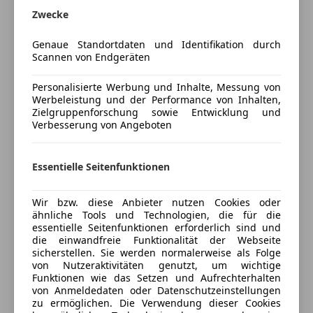
Navigationssystem
Zwecke
Versicherung
Panoramadach
Genaue Standortdaten und Identifikation durch
Regensensor
Scannen von Endgeräten
Kfz-Versicherung
Sitzheizung
Tempomat
Personalisierte Werbung und Inhalte, Messung von
Versicherungsschutz an Ihre Bedürfnisse
Werbeleistung und der Performance von Inhalten,
Unterhaltung/Media
Zielgruppenforschung sowie Entwicklung und
anpassen
Verbesserung von Angeboten
Android Auto
Freischaden-Gutschein ab Stufe 0
Apple CarPlay
Auto einfach online versichern & Rabatt holen
Soundsystem
Essentielle Seitenfunktionen
USB
Volldigitales Kombiinstrument
Wir bzw. diese Anbieter nutzen Cookies oder
Jetzt berechnen
ähnliche Tools und Technologien, die für die
Sicherheit
essentielle Seitenfunktionen erforderlich sind und
die einwandfreie Funktionalität der Webseite
Kopfairbag
sicherstellen. Sie werden normalerweise als Folge
von Nutzeraktivitäten genutzt, um wichtige
LED-Scheinwerfer
Verkäufer
Händler
Funktionen wie das Setzen und Aufrechterhalten
Notbremsassistent
von Anmeldedaten oder Datenschutzeinstellungen
Notrufsystem
zu ermöglichen. Die Verwendung dieser Cookies
Porsche Zell am See