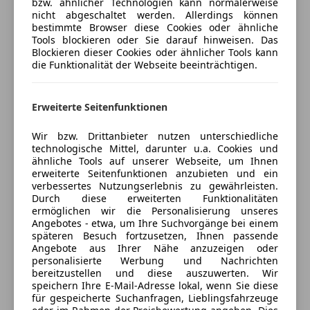
bzw. ähnlicher Technologien kann normalerweise
Reifendruckkontrollsystem
4,5
Sterne
nicht abgeschaltet werden. Allerdings können
Spurhalteassistent
Sternebewertung 4.5 von 5
(94% Weiterempfehlungen)
bestimmte Browser diese Cookies oder ähnliche
Tagfahrlicht
Tools blockieren oder Sie darauf hinweisen. Das
Anbieter auf AutoScout24 seit 2021
Blockieren dieser Cookies oder ähnlicher Tools kann
Verkehrszeichenerkennung
die Funktionalität der Webseite beeinträchtigen.
Verkauf
Extras
Geöffnet
Alufelgen
Erweiterte Seitenfunktionen
Schließt um 17:15
Anhängerkupplung
Prof. Ferry Porsche Straße 1
,
Dachreling
Wir bzw. Drittanbieter nutzen unterschiedliche
5700 Zell am See, AT
technologische Mittel, darunter u.a. Cookies und
Innenspiegel automatisch abblendend
ähnliche Tools auf unserer Webseite, um Ihnen
Pannenkit
erweiterte Seitenfunktionen anzubieten und ein
Kontakt
Scheinwerferreinigung
verbessertes Nutzungserlebnis zu gewährleisten.
Dalibor Smiljcic
Durch diese erweiterten Funktionalitäten
Spoiler
ermöglichen wir die Personalisierung unseres
Sportfahrwerk
Angebotes - etwa, um Ihre Suchvorgänge bei einem
Alle Fahrzeuge des Anbieters
Sportpaket
späteren Besuch fortzusetzen, Ihnen passende
Angebote aus Ihrer Nähe anzuzeigen oder
Sportsitze
personalisierte Werbung und Nachrichten
bereitzustellen und diese auszuwerten. Wir
Anbieter kontaktieren
speichern Ihre E-Mail-Adresse lokal, wenn Sie diese
für gespeicherte Suchanfragen, Lieblingsfahrzeuge
Deine Nachricht