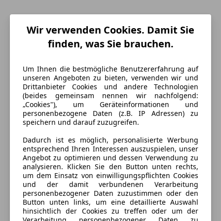
Wir verwenden Cookies. Damit Sie
finden, was Sie brauchen.
Um Ihnen die bestmögliche Benutzererfahrung auf
unseren Angeboten zu bieten, verwenden wir und
Drittanbieter Cookies und andere Technologien
(beides gemeinsam nennen wir nachfolgend:
„Cookies"), um Geräteinformationen und
personenbezogene Daten (z.B. IP Adressen) zu
Energieverbrauch
speichern und darauf zuzugreifen.
Dadurch ist es möglich, personalisierte Werbung
Anderer Energieträger
Strom
entsprechend Ihren Interessen auszuspielen, unser
Angebot zu optimieren und dessen Verwendung zu
Kraftstoffverbrauch
1,60
l/100 km (komb.)
analysieren. Klicken Sie den Button unten rechts,
um dem Einsatz von einwilligungspflichten Cookies
CO₂-Emissionen
37 g/km (komb.)
und der damit verbundenen Verarbeitung
personenbezogener Daten zuzustimmen oder den
Button unten links, um eine detaillierte Auswahl
Ausstattung
hinsichtlich der Cookies zu treffen oder um der
Verarbeitung personenbezogener Daten zu