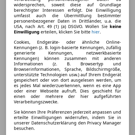
widersprechen, soweit diese auf Grundlage
Komfort
Mehr anzeigen
berechtigter Interessen erfolgt. Die Einwilligung
umfasst auch die Übermittlung bestimmter
360° Kamera
personenbezogener Daten in Drittländer, u.a. die
Armlehne
USA, nach Art. 49 (1) (a) DSGVO. Wollen Sie
keine
Farbe und Innenausstattung
Einwilligung
erteilen, klicken Sie bitte
hier
.
Berganfahrassistent
Einparkhilfe
Außenfarbe
Blau
Cookies, Endgeräte- oder ähnliche Online-
Einparkhilfe Rückfahrkamera
Kennungen (z. B. login-basierte Kennungen, zufällig
Lackierung
Metallic
generierte Kennungen, netzwerkbasierte
Einparkhilfe selbstlenkendes System
Kennungen) können zusammen mit anderen
Einparkhilfe Sensoren hinten
Innenausstattung
Vollleder
Informationen (z. B. Browsertyp und
Einparkhilfe Sensoren vorne
Browserinformationen, Sprache, Bildschirmgröße,
unterstützte Technologien usw.) auf Ihrem Endgerät
Elektrische Heckklappe
gespeichert oder von dort ausgelesen werden, um
Fahrzeugbeschreibung
Elektrische Seitenspiegel
es jedes Mal wiederzuerkennen, wenn es eine App
Getönte Scheiben
oder einer Webseite aufruft. Dies geschieht für
Auto befindet sich in Aufbereitung
einen oder mehrere der hier aufgeführten
Head-up display
Verarbeitungszwecke.
Klimaautomatik
Sie können Ihre Präferenzen jederzeit anpassen und
Lederausstattung
Preisbewertung
erteilte Einwilligungen widerrufen, indem Sie in
Lederlenkrad
unserer Datenschutzerklärung den Privacy Manager
Lichtsensor
besuchen.
Mehr anzeigen
Lordosenstütze