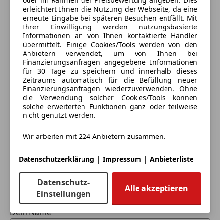
oder im Rahmen der Preisbewertung angeben. Dies
erleichtert Ihnen die Nutzung der Webseite, da eine
erneute Eingabe bei späteren Besuchen entfällt. Mit
Ihrer Einwilligung werden nutzungsbasierte
Informationen an von Ihnen kontaktierte Händler
übermittelt. Einige Cookies/Tools werden von den
Anbietern verwendet, um von Ihnen bei
Finanzierungsanfragen angegebene Informationen
für 30 Tage zu speichern und innerhalb dieses
Zeitraums automatisch für die Befüllung neuer
Finanzierungsanfragen wiederzuverwenden. Ohne
die Verwendung solcher Cookies/Tools können
solche erweiterten Funktionen ganz oder teilweise
Eintauschwagen: Kaufen und verkaufen in nur einem
nicht genutzt werden.
Schritt
Wir arbeiten mit 224 Anbietern zusammen.
Ich möchte mein Auto in Zahlung geben
(unverbindlich).
|
|
Datenschutzerklärung
Impressum
Anbieterliste
Fahrzeugdaten hinzufügen
Datenschutz-
Alle akzeptieren
Einstellungen
Dein Name