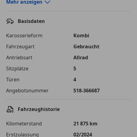
Autokredit-Rechner von durchblicker.at
Mehr anzeigen
Einfach Rate berechnen und günstige Konditionen
finden!
Basisdaten
Autokredit vergleichen
Karosserieform
Kombi
Laufzeit
120 Monate
Fahrzeugart
Gebraucht
Antriebsart
Allrad
Kreditbetrag
€ 52 800,-
Sitzplätze
5
Zu zahlender
€ 74 386,-
Gesamtbetrag
Türen
4
Einberechnete Gebühren
€ 0,-
Angebotsnummer
518-366687
Effektivzinsatz
7,50 %
Fahrzeughistorie
Sollzinssatz
7,25 %
Kilometerstand
21 875 km
Monatliche Rate
€ 619,88
Erstzulassung
02/2024