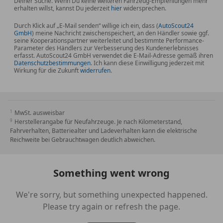
Deiner Suche. Wenn Du keine weiteren Fahrzeug-Empfehlungen mehr
erhalten willst, kannst Du jederzeit
hier
widersprechen.
Durch Klick auf „E-Mail senden“ willige ich ein, dass (
AutoScout24
GmbH
) meine Nachricht zwischenspeichert, an den Händler sowie ggf.
seine Kooperationspartner weiterleitet und bestimmte Performance-
Parameter des Händlers zur Verbesserung des Kundenerlebnisses
erfasst. AutoScout24 GmbH verwendet die E-Mail-Adresse gemäß ihren
Datenschutzbestimmungen
. Ich kann diese Einwilligung jederzeit mit
Wirkung für die Zukunft
widerrufen
.
MwSt. ausweisbar
Herstellerangabe für Neufahrzeuge. Je nach Kilometerstand,
Fahrverhalten, Batteriealter und Ladeverhalten kann die elektrische
Reichweite bei Gebrauchtwagen deutlich abweichen.
Something went wrong
We're sorry, but something unexpected happened.
Please try again or refresh the page.