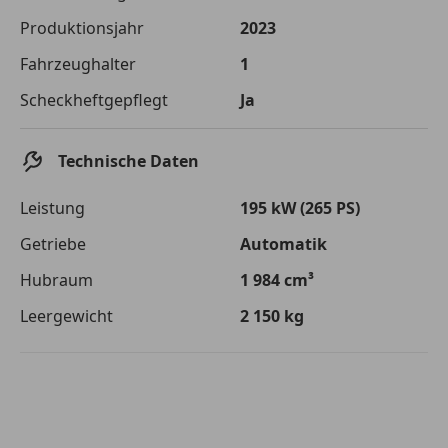
Die tatsächlichen Konditionen sind abhängig von Ihrer Bonität sowie
Produktionsjahr
2023
von der von Ihnen gewählten Bank. Rückzahlungszeitraum 1-10
Jahre. Zinsspanne Sollzinssatz: 2,90% - 14,90%.
Fahrzeughalter
1
Jetzt berechnen
Scheckheftgepflegt
Ja
Technische Daten
Leistung
195 kW (265 PS)
Getriebe
Automatik
Hubraum
1 984 cm³
Leergewicht
2 150 kg