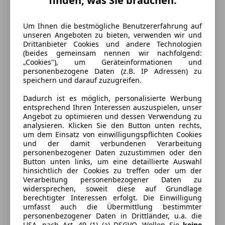
finden, was Sie brauchen.
Um Ihnen die bestmögliche Benutzererfahrung auf
unseren Angeboten zu bieten, verwenden wir und
Drittanbieter Cookies und andere Technologien
(beides gemeinsam nennen wir nachfolgend:
„Cookies"), um Geräteinformationen und
personenbezogene Daten (z.B. IP Adressen) zu
speichern und darauf zuzugreifen.
Dadurch ist es möglich, personalisierte Werbung
Energieverbrauch
entsprechend Ihren Interessen auszuspielen, unser
Angebot zu optimieren und dessen Verwendung zu
analysieren. Klicken Sie den Button unten rechts,
Kraftstoff
Elektro
um dem Einsatz von einwilligungspflichten Cookies
und der damit verbundenen Verarbeitung
CO₂-Emissionen
0 g/km (komb.)
personenbezogener Daten zuzustimmen oder den
Button unten links, um eine detaillierte Auswahl
hinsichtlich der Cookies zu treffen oder um der
Ausstattung
Verarbeitung personenbezogener Daten zu
widersprechen, soweit diese auf Grundlage
berechtigter Interessen erfolgt. Die Einwilligung
Komfort
Mehr anzeigen
umfasst auch die Übermittlung bestimmter
personenbezogener Daten in Drittländer, u.a. die
Einparkhilfe
USA, nach Art. 49 (1) (a) DSGVO. Wollen Sie
keine