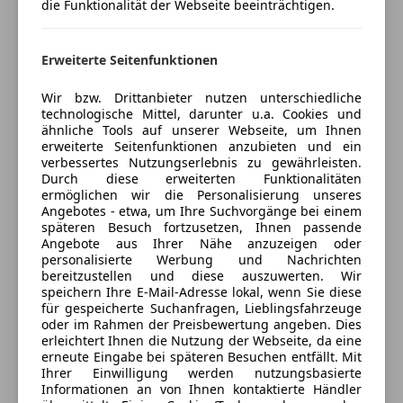
Anbieter auf AutoScout24 seit 2025
die Funktionalität der Webseite beeinträchtigen.
Im Gewerbepark 2-4
,
3580 Horn, AT
Erweiterte Seitenfunktionen
Kontakt
Wir bzw. Drittanbieter nutzen unterschiedliche
technologische Mittel, darunter u.a. Cookies und
ähnliche Tools auf unserer Webseite, um Ihnen
Alle Fahrzeuge des Anbieters
erweiterte Seitenfunktionen anzubieten und ein
verbessertes Nutzungserlebnis zu gewährleisten.
Durch diese erweiterten Funktionalitäten
ermöglichen wir die Personalisierung unseres
Anbieter kontaktieren
Angebotes - etwa, um Ihre Suchvorgänge bei einem
späteren Besuch fortzusetzen, Ihnen passende
Deine Nachricht
Angebote aus Ihrer Nähe anzuzeigen oder
personalisierte Werbung und Nachrichten
bereitzustellen und diese auszuwerten. Wir
speichern Ihre E-Mail-Adresse lokal, wenn Sie diese
für gespeicherte Suchanfragen, Lieblingsfahrzeuge
oder im Rahmen der Preisbewertung angeben. Dies
erleichtert Ihnen die Nutzung der Webseite, da eine
erneute Eingabe bei späteren Besuchen entfällt. Mit
Ihrer Einwilligung werden nutzungsbasierte
Informationen an von Ihnen kontaktierte Händler