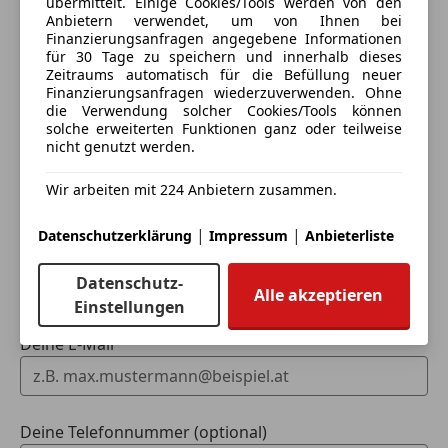
übermittelt. Einige Cookies/Tools werden von den
Anbietern verwendet, um von Ihnen bei
Finanzierungsanfragen angegebene Informationen
Eintauschwagen: Kaufen und verkaufen in nur einem
für 30 Tage zu speichern und innerhalb dieses
Schritt
Zeitraums automatisch für die Befüllung neuer
Finanzierungsanfragen wiederzuverwenden. Ohne
die Verwendung solcher Cookies/Tools können
Ich möchte mein Auto in Zahlung geben
solche erweiterten Funktionen ganz oder teilweise
(unverbindlich).
nicht genutzt werden.
Fahrzeugdaten hinzufügen
Wir arbeiten mit 224 Anbietern zusammen.
|
|
Datenschutzerklärung
Impressum
Anbieterliste
Dein Name
Datenschutz-
Alle akzeptieren
Einstellungen
Deine E-Mail
Deine Telefonnummer (optional)