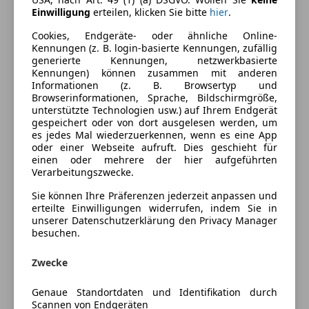
Einparkhilfe Rückfahrkamera
Einwilligung
erteilen, klicken Sie bitte
hier
.
Farbe und Innenausstattung
Einparkhilfe selbstlenkendes System
Cookies, Endgeräte- oder ähnliche Online-
Einparkhilfe Sensoren hinten
Außenfarbe
Blau
Kennungen (z. B. login-basierte Kennungen, zufällig
Einparkhilfe Sensoren vorne
generierte Kennungen, netzwerkbasierte
Lackierung
Metallic
Kennungen) können zusammen mit anderen
Elektrische Heckklappe
Informationen (z. B. Browsertyp und
Klimaautomatik
Browserinformationen, Sprache, Bildschirmgröße,
Sitzheizung
unterstützte Technologien usw.) auf Ihrem Endgerät
Fahrzeugbeschreibung
gespeichert oder von dort ausgelesen werden, um
Standheizung
es jedes Mal wiederzuerkennen, wenn es eine App
Kredit- oder Leasingrate individuell veränderbar!
oder einer Webseite aufruft. Dies geschieht für
Unterhaltung/Media
einen oder mehrere der hier aufgeführten
Verarbeitungszwecke.
Induktionsladen für Smartphones
Prompt verfügbar!
Sie können Ihre Präferenzen jederzeit anpassen und
Sicherheit
erteilte Einwilligungen widerrufen, indem Sie in
Preisbewertung
unserer Datenschutzerklärung den Privacy Manager
Abstandstempomat
besuchen.
Kopfairbag
Mehr anzeigen
LED-Scheinwerfer
Zwecke
Genaue Standortdaten und Identifikation durch
Versicherung
Scannen von Endgeräten