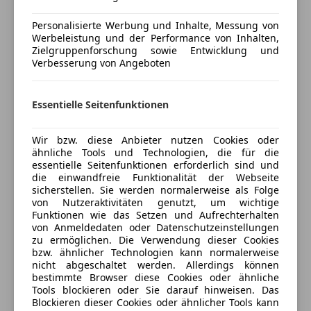
Kfz-Versicherung
Personalisierte Werbung und Inhalte, Messung von
Werbeleistung und der Performance von Inhalten,
Zielgruppenforschung sowie Entwicklung und
Versicherungsschutz an Ihre Bedürfnisse
Verbesserung von Angeboten
anpassen
Freischaden-Gutschein ab Stufe 0
Essentielle Seitenfunktionen
Auto einfach online versichern & Rabatt holen
Wir bzw. diese Anbieter nutzen Cookies oder
ähnliche Tools und Technologien, die für die
Jetzt berechnen
essentielle Seitenfunktionen erforderlich sind und
die einwandfreie Funktionalität der Webseite
sicherstellen. Sie werden normalerweise als Folge
von Nutzeraktivitäten genutzt, um wichtige
Funktionen wie das Setzen und Aufrechterhalten
Verkäufer
Händler
von Anmeldedaten oder Datenschutzeinstellungen
zu ermöglichen. Die Verwendung dieser Cookies
bzw. ähnlicher Technologien kann normalerweise
Autohaus Waldviertel GmbH
nicht abgeschaltet werden. Allerdings können
bestimmte Browser diese Cookies oder ähnliche
5
Sterne
Sternebewertung 5 von 5
Tools blockieren oder Sie darauf hinweisen. Das
(100% Weiterempfehlungen)
Blockieren dieser Cookies oder ähnlicher Tools kann