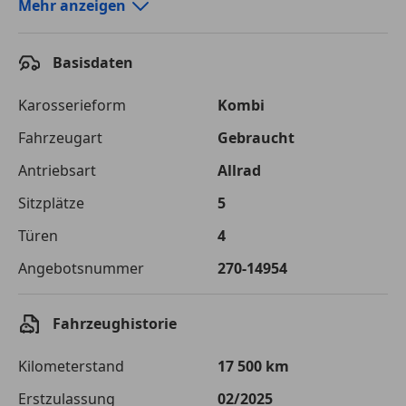
Autokredit-Rechner von durchblicker.at
Mehr anzeigen
Einfach Rate berechnen und günstige Konditionen
finden!
Basisdaten
Autokredit vergleichen
Karosserieform
Kombi
Laufzeit
120 Monate
Fahrzeugart
Gebraucht
Antriebsart
Allrad
Kreditbetrag
€ 61 900,-
Sitzplätze
5
Zu zahlender
€ 87 205,-
Gesamtbetrag
Türen
4
Einberechnete Gebühren
€ 0,-
Angebotsnummer
270-14954
Effektivzinsatz
7,50 %
Fahrzeughistorie
Sollzinssatz
7,25 %
Kilometerstand
17 500 km
Monatliche Rate
€ 726,71
Erstzulassung
02/2025