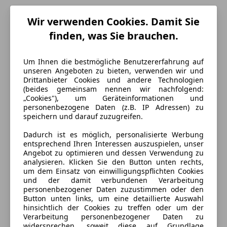
Wir verwenden Cookies. Damit Sie
finden, was Sie brauchen.
Um Ihnen die bestmögliche Benutzererfahrung auf
unseren Angeboten zu bieten, verwenden wir und
Drittanbieter Cookies und andere Technologien
(beides gemeinsam nennen wir nachfolgend:
„Cookies"), um Geräteinformationen und
personenbezogene Daten (z.B. IP Adressen) zu
speichern und darauf zuzugreifen.
Energieverbrauch
Dadurch ist es möglich, personalisierte Werbung
entsprechend Ihren Interessen auszuspielen, unser
Kraftstoff
Diesel
Angebot zu optimieren und dessen Verwendung zu
analysieren. Klicken Sie den Button unten rechts,
Kraftstoffverbrauch
5,30
l/100 km (komb.)
um dem Einsatz von einwilligungspflichten Cookies
und der damit verbundenen Verarbeitung
CO₂-Emissionen
140 g/km (komb.)
personenbezogener Daten zuzustimmen oder den
Button unten links, um eine detaillierte Auswahl
hinsichtlich der Cookies zu treffen oder um der
Ausstattung
Verarbeitung personenbezogener Daten zu
widersprechen, soweit diese auf Grundlage