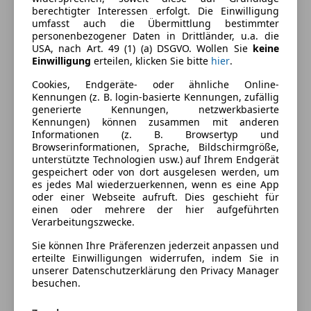
berechtigter Interessen erfolgt. Die Einwilligung
Komfort
Mehr anzeigen
umfasst auch die Übermittlung bestimmter
personenbezogener Daten in Drittländer, u.a. die
Armlehne
USA, nach Art. 49 (1) (a) DSGVO. Wollen Sie
keine
Einparkhilfe
Einwilligung
erteilen, klicken Sie bitte
hier
.
Farbe und Innenausstattung
Einparkhilfe Sensoren hinten
Cookies, Endgeräte- oder ähnliche Online-
Einparkhilfe Sensoren vorne
Außenfarbe
Schwarz
Kennungen (z. B. login-basierte Kennungen, zufällig
Elektrische Seitenspiegel
generierte Kennungen, netzwerkbasierte
Lackierung
Metallic
Kennungen) können zusammen mit anderen
Klimaautomatik
Informationen (z. B. Browsertyp und
Lederlenkrad
Browserinformationen, Sprache, Bildschirmgröße,
Lichtsensor
unterstützte Technologien usw.) auf Ihrem Endgerät
Fahrzeugbeschreibung
gespeichert oder von dort ausgelesen werden, um
Lordosenstütze
es jedes Mal wiederzuerkennen, wenn es eine App
Multifunktionslenkrad
GW 59
oder einer Webseite aufruft. Dies geschieht für
Navigationssystem
einen oder mehrere der hier aufgeführten
Verarbeitungszwecke.
Regensensor
Preisbewertung
Tempomat
Sie können Ihre Präferenzen jederzeit anpassen und
erteilte Einwilligungen widerrufen, indem Sie in
Unterhaltung/Media
unserer Datenschutzerklärung den Privacy Manager
Mehr anzeigen
besuchen.
Android Auto
Apple CarPlay