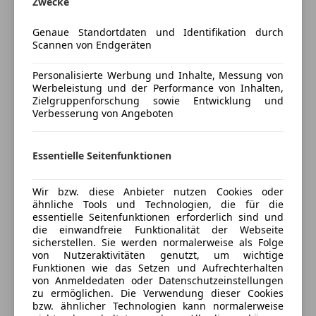
Zwecke
Versicherung
Bluetooth
Bordcomputer
Genaue Standortdaten und Identifikation durch
Kfz-Versicherung
Scannen von Endgeräten
Freisprecheinrichtung
MP3
Versicherungsschutz an Ihre Bedürfnisse
Personalisierte Werbung und Inhalte, Messung von
Werbeleistung und der Performance von Inhalten,
anpassen
Sicherheit
Zielgruppenforschung sowie Entwicklung und
Verbesserung von Angeboten
Freischaden-Gutschein ab Stufe 0
Beifahrerairbag
Fahrerairbag
Auto einfach online versichern & Rabatt holen
Isofix
Essentielle Seitenfunktionen
Kopfairbag
LED-Scheinwerfer
Jetzt berechnen
Wir bzw. diese Anbieter nutzen Cookies oder
Notbremsassistent
ähnliche Tools und Technologien, die für die
essentielle Seitenfunktionen erforderlich sind und
Notrufsystem
die einwandfreie Funktionalität der Webseite
Reifendruckkontrollsystem
sicherstellen. Sie werden normalerweise als Folge
Verkäufer
Händler
Seitenairbag
von Nutzeraktivitäten genutzt, um wichtige
Funktionen wie das Setzen und Aufrechterhalten
Tagfahrlicht
von Anmeldedaten oder Datenschutzeinstellungen
Porsche Wien-Donaustadt
Wegfahrsperre
zu ermöglichen. Die Verwendung dieser Cookies
Zentralverriegelung mit Funkfernbedienung
4
Sterne
bzw. ähnlicher Technologien kann normalerweise
Sternebewertung 4 von 5