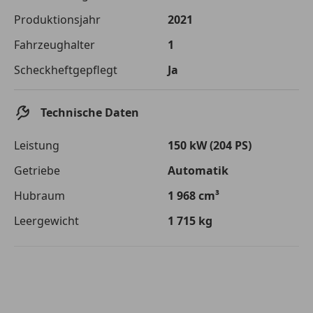
Die tatsächlichen Konditionen sind abhängig von Ihrer Bonität sowie
Produktionsjahr
2021
von der von Ihnen gewählten Bank. Rückzahlungszeitraum 1-10
Jahre. Zinsspanne Sollzinssatz: 2,90% - 14,90%.
Fahrzeughalter
1
Jetzt berechnen
Scheckheftgepflegt
Ja
Technische Daten
Leistung
150 kW (204 PS)
Getriebe
Automatik
Hubraum
1 968 cm³
Leergewicht
1 715 kg