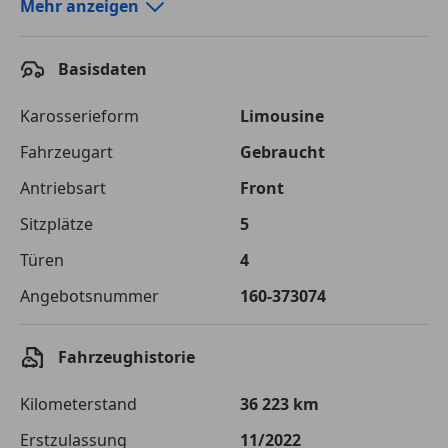
Autokredit-Rechner von durchblicker.at
Mehr anzeigen
Einfach Rate berechnen und günstige Konditionen
finden!
Basisdaten
Autokredit vergleichen
Karosserieform
Limousine
Laufzeit
120 Monate
Fahrzeugart
Gebraucht
Antriebsart
Front
Kreditbetrag
€ 36 500,-
Sitzplätze
5
Zu zahlender
€ 51 421,-
Gesamtbetrag
Türen
4
Einberechnete Gebühren
€ 0,-
Angebotsnummer
160-373074
Effektivzinsatz
7,50 %
Fahrzeughistorie
Sollzinssatz
7,25 %
Kilometerstand
36 223 km
Monatliche Rate
€ 428,51
Erstzulassung
11/2022