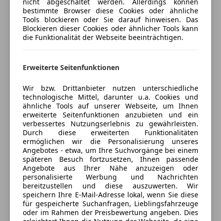
(64% Weiterempfehlungen)
nicht abgeschaltet werden. Allerdings können
Extras
bestimmte Browser diese Cookies oder ähnliche
Anbieter auf AutoScout24 seit 2021
Tools blockieren oder Sie darauf hinweisen. Das
Alufelgen
Blockieren dieser Cookies oder ähnlicher Tools kann
Verkauf
die Funktionalität der Webseite beeinträchtigen.
Innenspiegel automatisch abblendend
Geöffnet
Pannenkit
Schließt um 18:00
Erweiterte Seitenfunktionen
Hirschstettner Straße 38
,
1220 Wien, AT
Wir bzw. Drittanbieter nutzen unterschiedliche
technologische Mittel, darunter u.a. Cookies und
ähnliche Tools auf unserer Webseite, um Ihnen
Kontakt
erweiterte Seitenfunktionen anzubieten und ein
Aleksej Krekotnev
verbessertes Nutzungserlebnis zu gewährleisten.
Durch diese erweiterten Funktionalitäten
ermöglichen wir die Personalisierung unseres
Alle Fahrzeuge des Anbieters
Angebotes - etwa, um Ihre Suchvorgänge bei einem
späteren Besuch fortzusetzen, Ihnen passende
Angebote aus Ihrer Nähe anzuzeigen oder
personalisierte Werbung und Nachrichten
Anbieter kontaktieren
bereitzustellen und diese auszuwerten. Wir
speichern Ihre E-Mail-Adresse lokal, wenn Sie diese
Deine Nachricht
für gespeicherte Suchanfragen, Lieblingsfahrzeuge
oder im Rahmen der Preisbewertung angeben. Dies