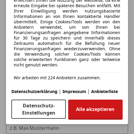
erleichtert Ihnen die Nutzung der Webseite, da eine
erneute Eingabe bei späteren Besuchen entfällt. Mit
Ihrer Einwilligung werden nutzungsbasierte
Informationen an von Ihnen kontaktierte Händler
übermittelt. Einige Cookies/Tools werden von den
Anbietern verwendet, um von Ihnen bei
Finanzierungsanfragen angegebene Informationen
für 30 Tage zu speichern und innerhalb dieses
Zeitraums automatisch für die Befüllung neuer
Finanzierungsanfragen wiederzuverwenden. Ohne
die Verwendung solcher Cookies/Tools können
Eintauschwagen: Kaufen und verkaufen in nur einem
solche erweiterten Funktionen ganz oder teilweise
Schritt
nicht genutzt werden.
Wir arbeiten mit 224 Anbietern zusammen.
Ich möchte mein Auto in Zahlung geben
(unverbindlich).
|
|
Datenschutzerklärung
Impressum
Anbieterliste
Fahrzeugdaten hinzufügen
Datenschutz-
Alle akzeptieren
Einstellungen
Dein Name